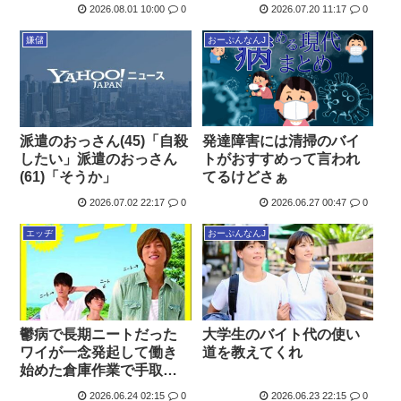
2026.08.01 10:00
0
2026.07.20 11:17
0
嫌儲
おーぷんなんJ
発達障害には清掃のバイ
派遣のおっさん(45)「自殺
トがおすすめって言われ
したい」派遣のおっさん
てるけどさぁ
(61)「そうか」
2026.07.02 22:17
0
2026.06.27 00:47
0
エッヂ
おーぷんなんJ
鬱病で長期ニートだった
大学生のバイト代の使い
ワイが一念発起して働き
道を教えてくれ
始めた倉庫作業で手取り
足取り優しく教えてくれ
2026.06.24 02:15
0
2026.06.23 22:15
0