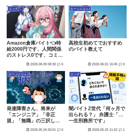
たベテランバイトの先輩
が
エッヂ
おーぷんなんJ
Amazon倉庫バイト👈時
高校生初めてでおすすめ
給2000円です、人間関係
のバイト教えて
のストレス0です、コミュ
障でも余裕です、ニート
2026.06.09 08:30
0
2026.06.01 16:45
0
でもできます お前らがや
らない理由
おーぷんなんJ
エッヂ
発達障害さん、将来が
闇バイトZ世代「何ヶ月で
「エンジニア」「非正
出られる？」 弁護士「…
規」「無職」の三択しか
一生刑務所です」
ない
2026.05.26 00:01
0
2026.05.25 11:02
1