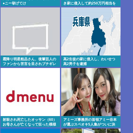
●ニー挙げてけ
き家に侵入して約250万円相当を
盗んで起訴、熊本駐屯地の自衛官
の男を懲戒免職
霜降り明星粗品さん、後輩芸人の
高2生徒の家に侵入し、わいせつ
ファンから苦言を呈されブチギレ
高2男子を逮捕
発狂…
射殺され死亡したオッサン（60）
アミーズ事務所の首領アミー谷本
お母さんが亡くなって狂った模様
が選ぶスペオキ5人集がついに決
定してしまう