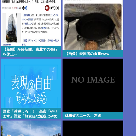
【新聞】産経新聞、東北での発行
【画像】愛国者の食事www
を休止へ
野党「減税しろ！！」高市「やり
財務省のエース、左遷
ます」野党「無責任な減税はやめ
ろ！財源はどうする 」