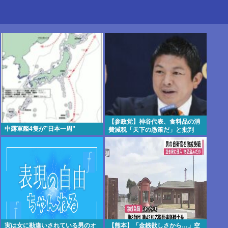
【参政党】神谷代表、食料品の消
中露軍艦4隻が”日本一周”
費減税「天下の愚策だ」と批判
実は女に勘違いされている男のオ
【熊本】「金銭欲しさから…」空