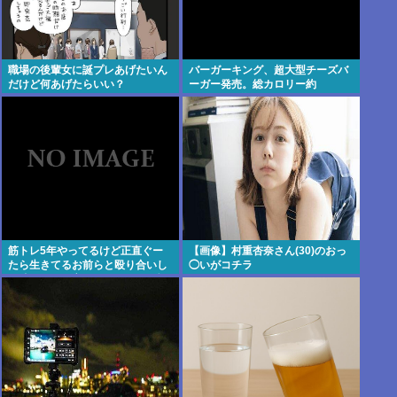
職場の後輩女に誕プレあげたいん
バーガーキング、超大型チーズバ
だけど何あげたらいい？
ーガー発売。総カロリー約
1656kcal 単品2490円
筋トレ5年やってるけど正直ぐー
【画像】村重杏奈さん(30)のおっ
たら生きてるお前らと殴り合いし
◯いがコチラ
て勝てるかと言われるとだいぶ怪
しい