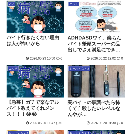
VIP
エッヂ
バイト行きたくない理由
ADHDASDワイ、楽ちん
は人が怖いから
バイト筆頭スーパーの品
出しでさえ満足にできな
い
2026.05.23 10:30
0
2026.05.22 12:02
0
エッヂ
おーぷんなんJ
【急募】ガチで楽なアル
闇バイトの事調べたら怖
バイト教えてくれメン
くて自殺したいレベルな
ス！！！😭😭
んやが…
2026.05.20 11:47
0
2026.05.20 01:30
0
おーぷんなんJ
おーぷんなんJ