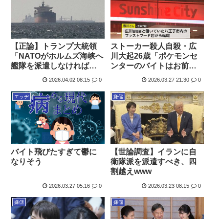
【正論】トランプ大統領
ストーカー殺人自殺・広
「NATOがホルムズ海峡へ
川大起26歳「ポケモンセ
艦隊を派遣しなければ、
ンターのバイトはお前に
ウクライナへの支援を打
合わない 辞めろ」
2026.04.02 08:15
0
2026.03.27 21:30
0
ち切る」
エッヂ
嫌儲
バイト飛びたすぎて鬱に
【世論調査】イランに自
なりそう
衛隊派を派遣すべき、四
割越えwww
2026.03.27 05:16
0
2026.03.23 08:15
0
嫌儲
嫌儲