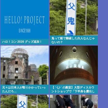
鬼って船で難破した白人なんじゃ
ハロ！コン 2026 グッズ追加！
ないの？
元々は日本人が殴りかかっていっ
【╰⋃╯の殿堂】大型ディスカウ
たんだろ…
ントショップで「下半身を露出し
た男を確保している」 31歳の男を
現行犯逮捕 札幌