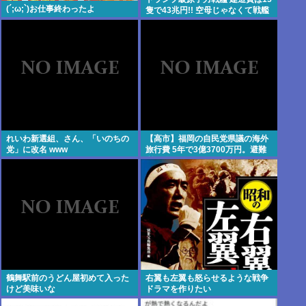
(´;ω;`)お仕事終わったよ
隻で43兆円!! 空母じゃなくて戦艦
なんか?
れいわ新選組、さん、「いのちの
【高市】福岡の自民党県議の海外
党」に改名 www
旅行費 5年で3億3700万円。避難
所で使えるテント 1個2万円。
鶴舞駅前のうどん屋初めて入った
右翼も左翼も怒らせるような戦争
けど美味いな
ドラマを作りたい