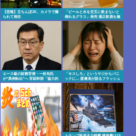
【悲報】立ちんぼJK、カメラで撮
「ビールと水を交互に飲まないと
られて発狂
倒れるグラス」発売 適正飲酒を施
す #酒
エース級の財務官僚・一松旬氏
「キスしろ」というヤジからパニ
が“異例転出”へ 官邸幹部「協力的
ックに… 渡邊渚が語るフラッシュ
でなかったから」 #総務省人事 |
バック「1人の人間の人生に、当
財務省には失われた30年の責任と
たり前の生活を奪った人が全て悪
って欲しい
い」 | 楽しんごが出てきた瞬間か
らこの表情で
トランプ級原子力戦艦 建造費は15