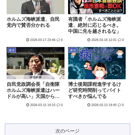
ホルムズ海峡派遣、自民
有識者「ホルムズ海峡派
党内で賛否分かれる
遣、絶対に応じるべき。
中国に先を越されるな」
2026.03.17 23:46
0
2026.03.16 12:01
0
嫌儲
嫌儲
博士後期課程進学するけ
自民党政調会長「自衛隊
ど研究時間削ってバイト
ホルムズ海峡派遣はハー
すべきか悩んでる
ドルが高い」天国からの
声「できない理由を考え
2026.03.15 14:15
0
2026.03.13 19:45
0
るのではなく！」
次のページ