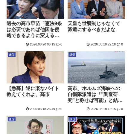
過去の高市早苗「憲法9条
天皇も世襲制じゃなくて
は必要であれば他国を侵
派遣にするべきだよな
略できるように変えるべ
き」→今「憲法9条のおか
2026.03.20 06:15
0
2026.03.19 22:16
0
げで自衛隊派遣しなくて
いい」 別人か？
嫌儲
嫌儲
【急募】逆に楽なバイト
高市、ホルムズ海峡への
教えてくれよ、高市
自衛隊派遣は「”調査研
究”と称せば可能」と結
論。なお武器の使用もで
2026.03.18 23:49
0
2026.03.18 12:15
0
きる模様。これで心置き
なく戦争できるな！
嫌儲
嫌儲