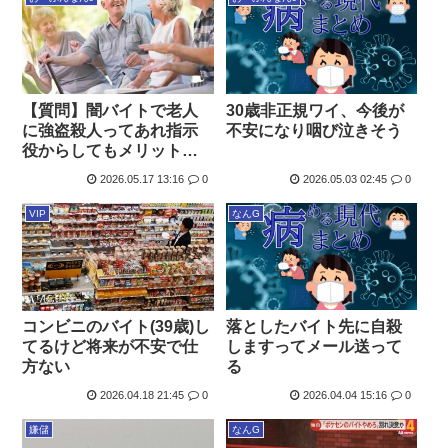
30歳非正規ワイ、今後が
【質問】闇バイトで老人
不安になり咽び泣きそう
に強盗殺人ってあれ指示
役からしてもメリット無
くないか？
2026.05.17 13:16
0
2026.05.03 02:45
0
VIP
なんG
落としたバイト先に自殺
コンビニのバイト(39歳)し
しますってメール送って
てるけど将来が不安で仕
る
方ない
2026.04.18 21:45
0
2026.04.04 15:16
0
嫌儲
なんG