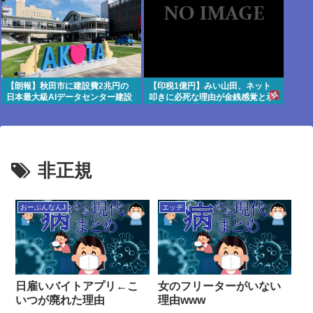
【朗報】秋田市に建設費2兆円の
【印税1億円】みい山田、ネット
日本最大級AIデータセンター建設
叩きに必死な理由が金銭感覚と承
へ UAEなどが投資
認欲求の深淵に迫る
非正規
おーぷんなんJ
エッヂ
日雇いバイトアプリ←こ
女のフリーターがいない
いつが廃れた理由
理由www