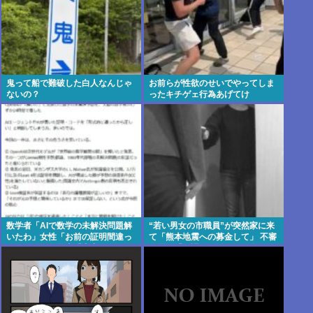
鬼って船で難破した白人なんじゃ
お前らが性欲のせいでやってしま
ないの？
ったキチゲェ行為あげてけ
数学者「AIで数学の未解決問題解
“若い男女の市職員”が突然家に来
いたわ」女性「お前の証明間違っ
て「熊本地震への募金して」 不審
てるやん」数学者「内容デタラメ
に思い「何課ですか?」と問うと
で草。AI使うのヘタ？」→女性大
相手は⋯
発狂