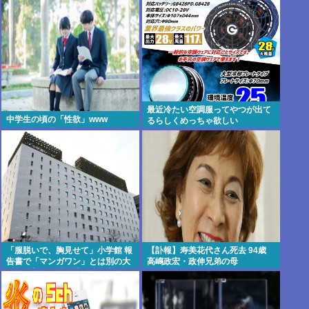
www
最近冷たい空調服ってやつが出て
中学生の頃の「性欲」www
るらしくめっちゃ欲しい
「服脱いで、胸見せて」小学館 報
【訃報】寿美花代さん死去 94歳
告書で「マンガワン」とは別の大
高嶋政宏・政伸兄弟の母
問題が判明…週刊誌元編集者がグ
ラビア志望の女性に迫った過激要
求