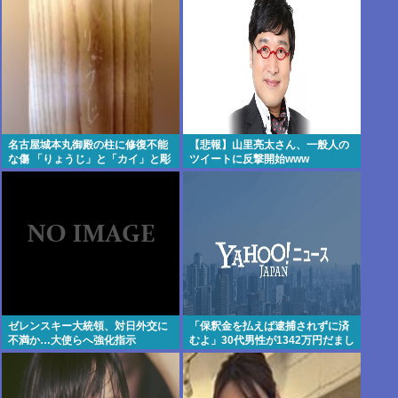
なんで0か100しかないの？と高市
が
名古屋城本丸御殿の柱に修復不能
【悲報】山里亮太さん、一般人の
な傷 「りょうじ」と「カイ」と彫
ツイートに反撃開始www
られる
ゼレンスキー大統領、対日外交に
「保釈金を払えば逮捕されずに済
不満か…大使らへ強化指示
むよ」30代男性が1342万円だまし
取られる