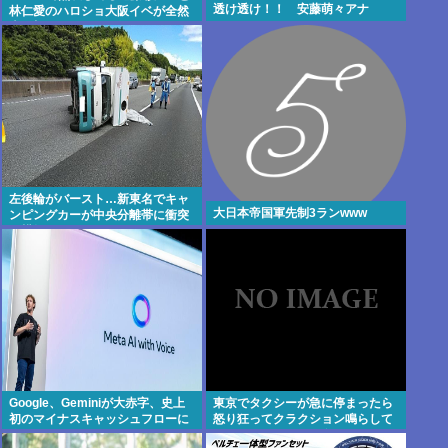
透け透け！！ 安藤萌々アナ
林仁愛のハロショ大阪イベが全然
売り切れないのは何故？ボトム2
の有
左後輪がバースト…新東名でキャ
大日本帝国軍先制3ランwww
ンピングカーが中央分離帯に衝突
し横転
Google、Geminiが大赤字、史上
東京でタクシーが急に停まったら
初のマイナスキャッシュフローに
怒り狂ってクラクション鳴らして
陥る
るやつ、だいたい田舎ナンバー