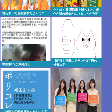
たんぱく質 摂取量を減らすと、老
性犯罪って全部無罪でよくね？
化が遅れ寿命がのびることが判明
まっちゃん(;ω;)
【朗報】秋田にアラブが2兆円の
中国製EVが爆発炎上
投資決定
「外国人労働者批判するやつ人手