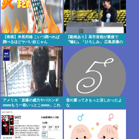
【将棋】米長邦雄 こいつ調べれば
【動画あり】高市首相が最後で
調べるほどヤバい奴じゃん
〝噛む〟「ひろしみ」 広島原爆の
日あいさつ
アメリカ「原爆の威力ヤバスンギ
昔の夏ってさもっと涼しかったよ
wwwもう一発いっとこwww」これ
な
ちょっとやりすぎだろ