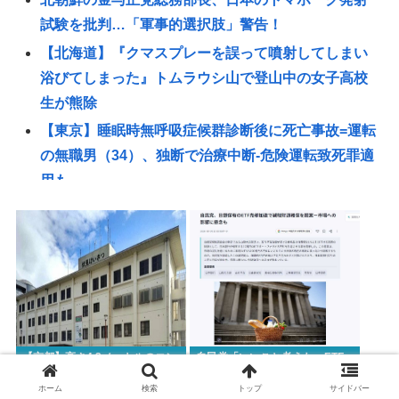
試験を批判…「軍事的選択肢」警告！
【北海道】『クマスプレーを誤って噴射してしまい
浴びてしまった』トムラウシ山で登山中の女子高校
生が熊除
【東京】睡眠時無呼吸症候群診断後に死亡事故=運転
の無職男（34）、独断で治療中断-危険運転致死罪適
用も
ディズニーのおいなり巻（600円）、卑猥すぎて賛否
両論www
日産e-power、無給油で1980km走行しギネス記録を
達成、無駄な発電や送電ロスなくEVよりエコを証明
【高市】「ナフサがなくなる」現状超頑張って延命
してるだけでどんどん不足してる状況は改善してな
【京都】高さ4.3メートルのコン
自民党「いいこと考えた、ETF
いのにもうナフサあることになった理由
クリート貯蔵機器の清掃中に転
売却を加速させて減税の財源に
落し男性死亡、伏見区の工場
しよう」
【速報】イオン熊本の爆心地に“マップにない部
ホーム
検索
トップ
サイドバー