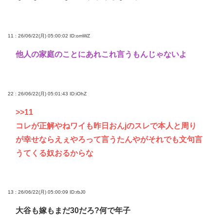
11 : 26/06/22(月) 05:00:02
ID:omWZ
他人の家庭のことにあれこれ言うもんじゃないよ
22 : 26/06/22(月) 05:01:43
ID:iOhZ
>>11
コレが正解やねワイも昨日おんjのスレで本人と周り
が幸せならえぇやろって言うたんやがそれでも文句言
うてくる奴おるからな
13 : 26/06/22(月) 05:00:09
ID:rbJ0
大谷も嫁もまだ30だろ?何で年子