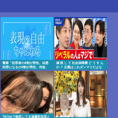
警察「犯罪者の8割が男性。凶悪
減 税 し て 社会保障費 ど う す ん
犯罪になるの9割が男性。何故、
の ？ 左翼はこれダンマリだよな
こんなにも犯罪者は男性に偏るの
か」
TikTokで無双してる遠藤彩加里と