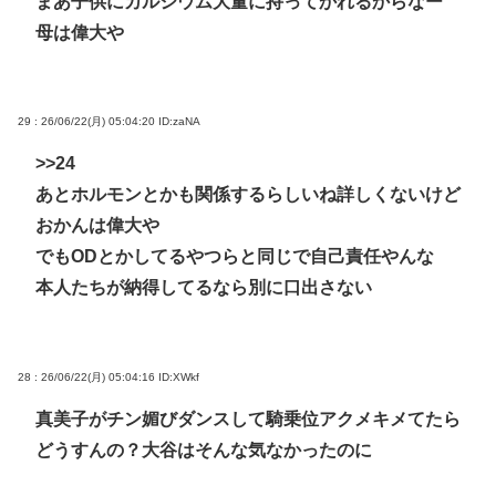
まあ子供にカルシウム大量に持ってかれるからなー
母は偉大や
29 : 26/06/22(月) 05:04:20
ID:zaNA
>>24
あとホルモンとかも関係するらしいね詳しくないけど
おかんは偉大や
でもODとかしてるやつらと同じで自己責任やんな
本人たちが納得してるなら別に口出さない
28 : 26/06/22(月) 05:04:16
ID:XWkf
真美子がチン媚びダンスして騎乗位アクメキメてたら
どうすんの？大谷はそんな気なかったのに