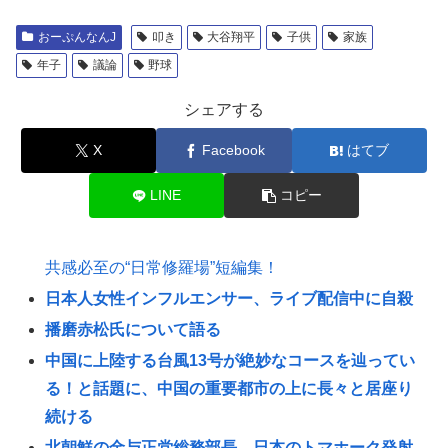
おーぷんなんJ
叩き
大谷翔平
子供
家族
年子
議論
野球
シェアする
X
Facebook
はてブ
LINE
コピー
共感必至の“日常修羅場”短編集！
日本人女性インフルエンサー、ライブ配信中に自殺
播磨赤松氏について語る
中国に上陸する台風13号が絶妙なコースを辿ってい
る！と話題に、中国の重要都市の上に長々と居座り
続ける
北朝鮮の金与正党総務部長、日本のトマホーク発射