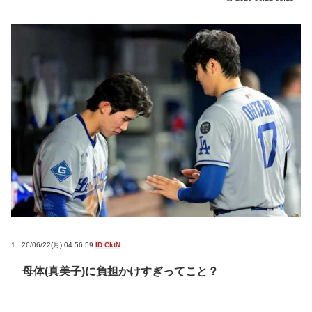
1 : 26/06/22(月) 04:56:59
ID:CktN
母体(真美子)に負担かけすぎってこと？