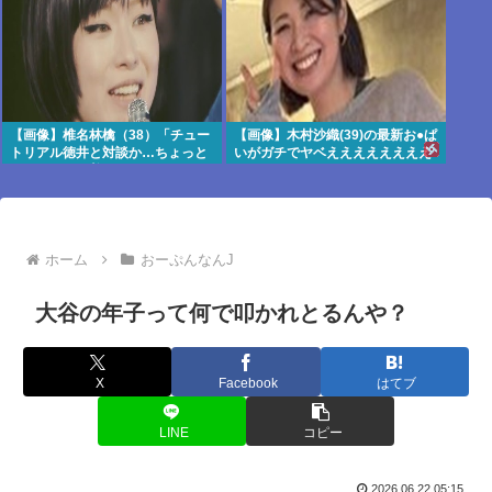
【画像】椎名林檎（38）「チュー
【画像】木村沙織(39)の最新お●ぱ
トリアル徳井と対談か…ちょっと
いがガチでヤベええええええええ
セクシーな服着ていくか」
【Pickup05154359】
ホーム
おーぷんなんJ
大谷の年子って何で叩かれとるんや？
X
Facebook
はてブ
LINE
コピー
2026.06.22 05:15