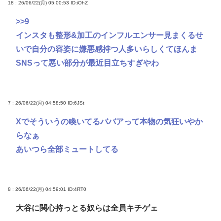
18 : 26/06/22(月) 05:00:53
ID:iOhZ
>>9
インスタも整形&加工のインフルエンサー見まくるせ
いで自分の容姿に嫌悪感持つ人多いらしくてほんま
SNSって悪い部分が最近目立ちすぎやわ
7 : 26/06/22(月) 04:58:50
ID:6JSt
Xでそういうの喚いてるババアって本物の気狂いやか
らなぁ
あいつら全部ミュートしてる
8 : 26/06/22(月) 04:59:01
ID:4RT0
大谷に関心持っとる奴らは全員キチゲェ