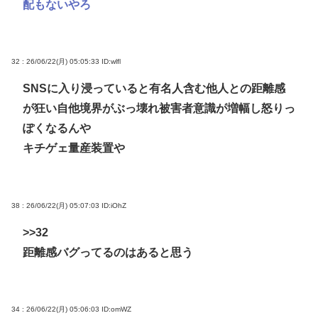
配もないやろ
32 : 26/06/22(月) 05:05:33
ID:wlfl
SNSに入り浸っていると有名人含む他人との距離感
が狂い自他境界がぶっ壊れ被害者意識が増幅し怒りっ
ぽくなるんや
キチゲェ量産装置や
38 : 26/06/22(月) 05:07:03
ID:iOhZ
>>32
距離感バグってるのはあると思う
34 : 26/06/22(月) 05:06:03
ID:omWZ