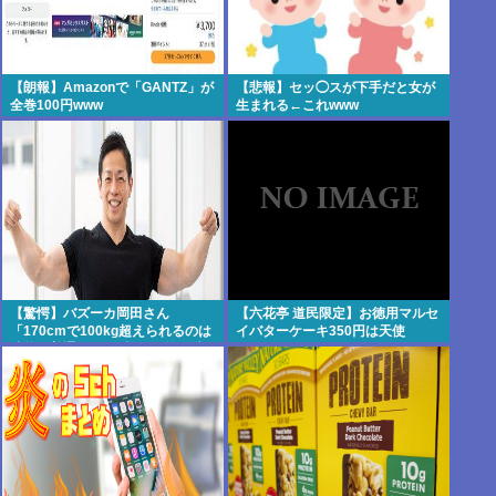
【朗報】Amazonで「GANTZ」が
【悲報】セッ◯スが下手だと女が
全巻100円www
生まれる←これwww
【驚愕】バズーカ岡田さん
【六花亭 道民限定】お徳用マルセ
「170cmで100kg超えられるのは
イバターケーキ350円は天使
才能。普通の人は3桁行く前に壁
にぶつかる」・・・・・・・・・