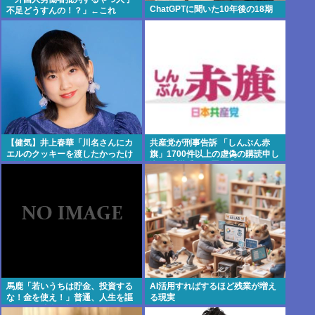
ChatGPTに聞いた10年後の18期
不足どうすんの！？」←これ
【健気】井上春華「川名さんにカ
共産党が刑事告訴 「しんぶん赤
エルのクッキーを渡したかったけ
旗」1700件以上の虚偽の購読申し
ど、話しかけられず結局自分で食
込み 「厳重な処罰を求める」
べた」
馬鹿「若いうちは貯金、投資する
AI活用すればするほど残業が増え
な！金を使え！」普通、人生を謳
る現実
歌しつつ貯金と投資をするよね。