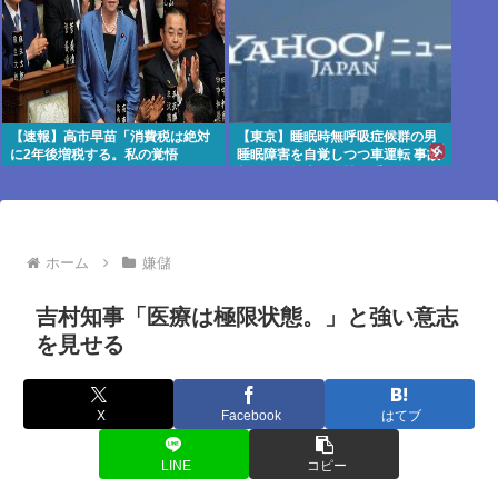
【速報】高市早苗「消費税は絶対
【東京】睡眠時無呼吸症候群の男
に2年後増税する。私の覚悟
睡眠障害を自覚しつつ車運転 事故
だ。」
起こし自転車の女性に重傷負わ
せ…「厳重処分」意見つけ書類送
検
ホーム
嫌儲
吉村知事「医療は極限状態。」と強い意志
を見せる
X
Facebook
はてブ
LINE
コピー