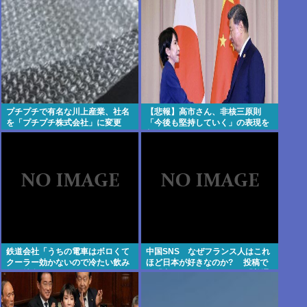
たトラブル、羽田空港沖、全日空
に通知
プチプチで有名な川上産業、社名
【悲報】高市さん、非核三原則
を「プチプチ株式会社」に変更
「今後も堅持していく」の表現を
www
削除www
鉄道会社「うちの電車はボロくて
中国SNS なぜフランス人はこれ
クーラー効かないので冷たい飲み
ほど日本が好きなのか? 投稿で
物を持参してください 」
は「中国人も日本が好き」「普通
の人は…」[8/6]