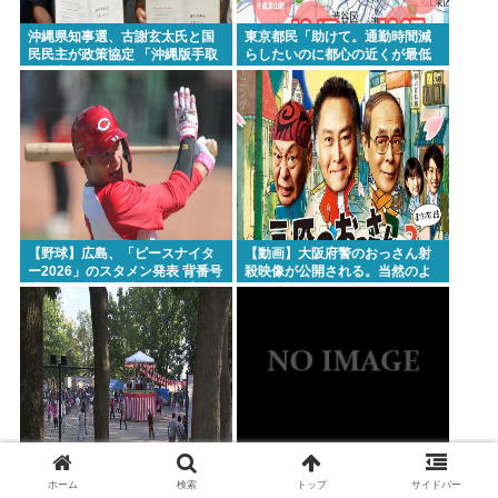
沖縄県知事選、古謝玄太氏と国
東京都民「助けて。通勤時間減
民民主が政策協定 「沖縄版手取
らしたいのに都心の近くが最低
りを増やす政策」など5項目
10万払わないと住めないの」
【野球】広島、「ピースナイタ
【動画】大阪府警のおっさん射
ー2026」のスタメン発表 背番号
殺映像が公開される。当然のよ
「86」で統一 秋山がカープ移籍
うに無抵抗だったことが発覚
後初の4番 小園は6番
日本人「祭りがうるさい！子供
ついに来ちゃったの？アメリカ
ホーム
検索
トップ
サイドバー
がうるさい！うるさいうるさい
でヒューマノイドロボットが家