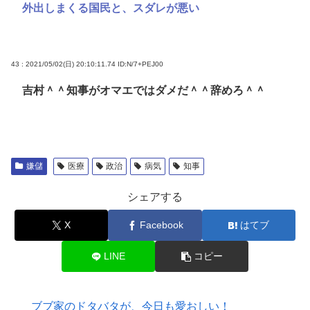
外出しまくる国民と、スダレが悪い
43 : 2021/05/02(日) 20:10:11.74
ID:N/7+PEJ00
吉村＾＾知事がオマエではダメだ＾＾辞めろ＾＾
嫌儲
医療
政治
病気
知事
シェアする
X
Facebook
はてブ
LINE
コピー
ブブ家のドタバタが、今日も愛おしい！