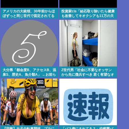
アメリカの大統領、30年前からほ
投資家cis「結石取り除いたら健康
ぼずっと同じ世代で固定されてる
も改善してキオクシアも11万の天
（トランプ含む）。そらジジイば
井で売り抜けられたわ」
っかりになるよ
大分県「都会度B、アクセスB、温
Z世代男「社会に不要なオッサン
泉S、歴史A、魚介類A」 ←お前ら
から先に徴兵すべき 若く有望なオ
が移住しない理由
レらの命は貴重」 反論できないと
話題にwww
【悲報】女子自転車競技、ブラに
「バス停にされてる？」幼稚園バ