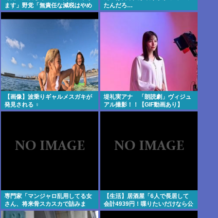
ます」野党「無責任な減税はやめ
たんだろ…
ろ！財源はどうする 」
【画像】波乗りギャルメスガキが
堤礼実アナ 「朗読劇」ヴィジュ
発見される ‍♀
アル撮影！！【GIF動画あり】
専門家「マンジャロ乱用してる女
【生活】居酒屋「6人で長居して
さん、将来骨スカスカで詰みま
会計4939円！喋りたいだけなら公
す」
園に行ってくれ（怒」