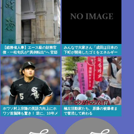
【総務省人事】エース級の財務官
みんなで大家さん「成田は日本の
僚・一松旬氏が”異例転出”へ 官邸
下町が開発したゴミをエネルギー
幹部「協力的でなかったから」
に変える技術と核融合発電を使う
のでエコで高い資産価値があり利
益が出る
ホワソ村上宗隆の英語力向上にホ
極左活動家たち、原爆の被爆者ま
ワソ首脳陣も驚き！ 逆に、10年メ
で冒涜して終わる
ジャーにいてもいまだ通訳ついて
るやついるよな