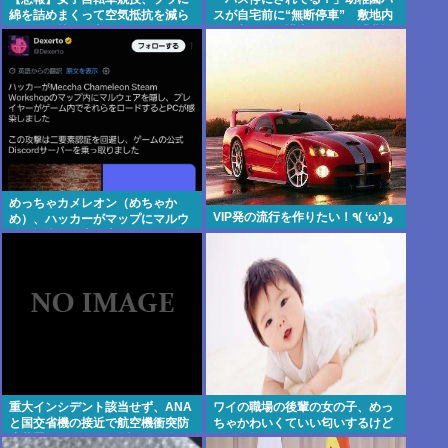
綿を詰めまくって空気抵抗を減ら
スが自宅前に“無断停車” 敷地内
すチート技が発覚ｗｗｗ
に侵入も…保護者マナーに「我慢
の限界」
めっちゃカメレオン（めちゃか
VIP発の流行を作りたい！٩( ‘ω’ )و
め）、ハッカーがマップにマルウ
ェア埋込み、大炎上www
重大インシデント該当せず、ANA
ワイの職場の後輩の女の子、めっ
と国交省機の接近で航空機衝突防
ちゃかわいくていい匂いするけど
止装置（TCAS）の警報が作動し
ゴミ無能