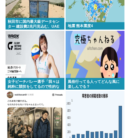
Powered by livedoor 相互RSS
秋田市に国内最大級データセン
地震 熊本震度4
ター 建設費2兆円見込む、UAE
など投資
女子ビーチバレー選手「我々は
風俗行ってる人ってどんな風に
純粋に競技をしてるので性的な
楽しんでる？
目で見ないでください」