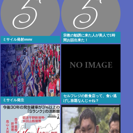
宗教の勧誘に来た人が美人で1時
ミサイル発射www
間お話出来た！
セルフレジの飲食店って、食い逃
ミサイル発注
げし放題なんじゃね？