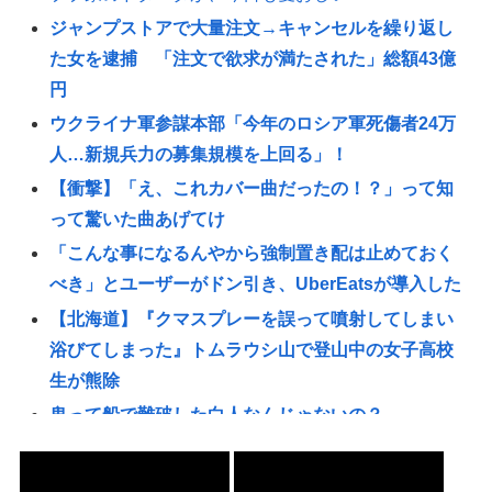
ジャンプストアで大量注文→キャンセルを繰り返し
た女を逮捕 「注文で欲求が満たされた」総額43億
円
ウクライナ軍参謀本部「今年のロシア軍死傷者24万
人…新規兵力の募集規模を上回る」！
【衝撃】「え、これカバー曲だったの！？」って知
って驚いた曲あげてけ
「こんな事になるんやから強制置き配は止めておく
べき」とユーザーがドン引き、UberEatsが導入した
【北海道】『クマスプレーを誤って噴射してしまい
浴びてしまった』トムラウシ山で登山中の女子高校
生が熊除
鬼って船で難破した白人なんじゃないの？
元々は日本人が殴りかかっていったんだろ…
【正論】岡田斗司夫「人間の本音としてブサイクを