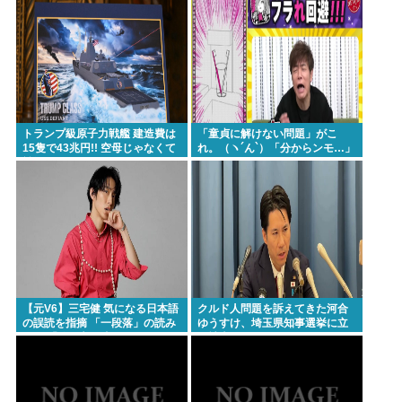
トランプ級原子力戦艦 建造費は
「童貞に解けない問題」がこ
15隻で43兆円!! 空母じゃなくて
れ。（ヽ´ん`）「分からンモ…」
戦艦なんか?
【元V6】三宅健 気になる日本語
クルド人問題を訴えてきた河合
の誤読を指摘 「一段落」の読み
ゆうすけ、埼玉県知事選挙に立
は？ 「使い方間違ってるんだよ
候補表明www
なとか」