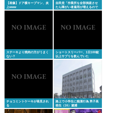
【画像】ドア横キープマン、炎
自民党「作業所を全部倒産させ
上www
たら障がい者雇用が増えるので
は 」結果ww
ステーキより焼肉の方がうまく
ショートスリーパー、1日100錠
ない？
以上サプリを飲んでいた
チョコミントケーキが発見され
路上で小学生に痴漢行為 男子高
る
校生（16）逮捕