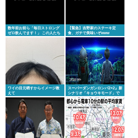
数年前お前ら「毎日ストロング
【緊急】吉野家のステーキ定
ゼロ飲んでます！」 この人たち
食、ガチで美味いぞwww
どこ行ったの？流石にもう止め
た？
ワイの目元晒すからイメージ教
スーパーダンガンロンパ2×2』新
えて
シナリオ「キョウキモード」で
は、キャラ人気は生死に関係な
し。