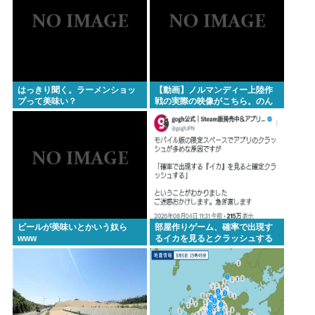
見たら不愉快になる。この責任をどうとるんだ」
【画像】村重杏奈さん(30)のおっ◯いがコチラ
【悲報】立ちんぼJK、カメラで撮られて発狂
「ビールと水を交互に飲まないと倒れるグラス」発
はっきり聞く。ラーメンショッ
【動画】ノルマンディー上陸作
売 適正飲酒を施す #酒
プって美味い？
戦の実際の映像がこちら。のん
びり歩いて上陸してるんだがも
コロナ禍における「GOTOトラベル」「全国旅行支
しかしてプライベートライアン
って嘘？
援」の思い出🥺
【土用丑の日に食中毒】ドン・キホーテ出店の露店
で「うなぎの蒲焼」食べ14人が発熱や下痢
おまえらが今までに使った事がある【ズル休み】の
理由
ビールが美味いとかいう奴ら
部屋作りゲーム、確率で出現す
www
るイカを見るとクラッシュする
パズー「お父さん嘘つき呼ばわりされて死んじゃっ
不具合が発生
た」ってセリフあるけど、どんな自殺方法だった
の？