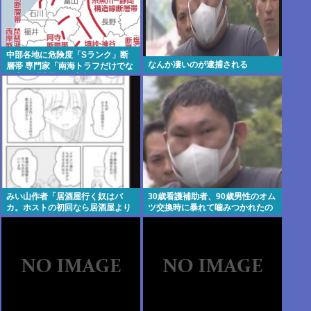
中部各地に危険度「Sランク」断
なんか凄いのが逮捕される
層帯 専門家「南海トラフだけでな
く直下型地震にも注意を」
みい山作者「居酒屋行く奴はバ
30歳看護補助者、90歳男性のオム
カ。ホストの初回なら居酒屋より
ツ交換時に暴れて噛みつかれたの
安く飲めてイケメンにチヤホヤさ
に激怒しボコボコにしてしまい逮
れる」
捕