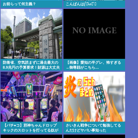
お前らって何主義？
こんばんは⎛・᷄ω・᷅ ⎞
防衛省、空気読まずに過去最大の
【画像】愛知の半グレ、怖すぎる
8.9兆円の予算要求！財源は大丈夫
→御尊顔がこちら…
か？！
【パチ●コ】邪神ちゃんドロップ
さいきん戦争について勉強してる
キックのスロットを打ってる奴が
んだけどヤバい事知った
ヤバすぎてワロタ