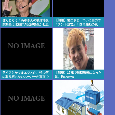
ぜんじろう「高市さんの被災地視
【朗報】悠仁さま、ついに自力で
察動画は北朝鮮の記録映画かと思
『テント設営』！国民感動の嵐
った。金正恩でもあんなに盛らん
www
ぞ」
ライフとかマルエツとか、特に何
【悲報】17歳で無期懲役になった
の取り柄もないスーパーが東京で
奴、怖いwww
デカい顔してるの不思議だよな、
普通OK行くだろ