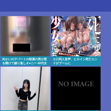
向かいのアパートの部屋の男が窓
エ口同人音声、ヒロイン死亡エン
を開けて繰り返しオ●ニー 40代女
ドがブームに
性「こんな状態じゃ自宅に帰れな
い」