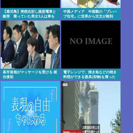
【鹿児島】突然右折し路面電車と
中国メディア 中国製の「プレハ
衝突 乗っていた男女3人は車を
ブ住宅」に世界から注文が殺到
放置しダッシュで逃走中
その理由は？[8/7]
高市首相がマッサージを受ける 就
電子レンジで、焼き魚などの焼き
任後初
料理ができる器具(安物)を買った
けど、使い道おしえろ