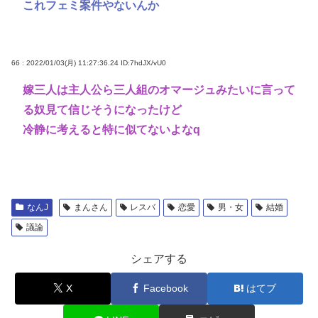
これフェミ案件やないんか
66 : 2022/01/03(月) 11:27:36.24
ID:7hdJX/vU0
嫁三人は主人公ら三人組のオマージュみたいに言って
る奴見て信じそうになったけど
冷静に考えると特に似てないよなq
なんJ
まんさん
レスバ
恋愛
男・女
結婚
議論
シェアする
X
Facebook
はてブ