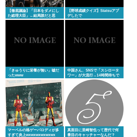
【徹底議論】「日本をダメにし
【野球成績クイズ】Statsuアプ
た総理大臣」←結局誰だと思
デしたで
う？
「きゅうりに栄養が無い」嘘だ
中国さん、SNSで「スシロータ
ったwww
ワー」が大流行→14時間待ちで
整理券が転売される事態に…
マーベルの格ゲーパロディが多
真面目に里崎智也って歴代で何
すぎて炎上wxwxwxwxwxwx
番目のキャッチャーなんだ？