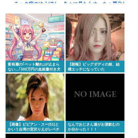
チック症のゆうぽん、久々に見たらめっちゃ悪化し
てた…
一度でも"精神疾患"になったらお終い。壊れた脳を
元通りにする医療技術は無い。
【保守層ばかりを忖度】高市首相 内閣支持率減少、
女性天皇容認が増加…識者に聞く「民意無視」の代
償
富裕層の｢ペット離れ｣が止まら
【朗報】ビッグダディの娘、結
高市首相がマッサージを受ける 就任後初
ない…｢300万円の血統書付き犬
構エッチになっていた
は時代遅れ｣という真のお金持ち
ぜんじろう「高市さんの被災地視察動画は北朝鮮の
が"向かった先"
記録映画かと思った。金正恩でもあんなに盛らん
ぞ」
【朗報】悠仁さま、ついに自力で『テント設営』！
国民感動の嵐www
ライフとかマルエツとか、特に何の取り柄もないス
【画像】ビビアン・スー(51)と
なんでおじさん達がお酒飲むの
かいう台湾の宮沢りえがレベチ
か分かった！！！
ーパーが東京でデカい顔してるの不思議だよな、普
でえっちすぎるｗｗｗ