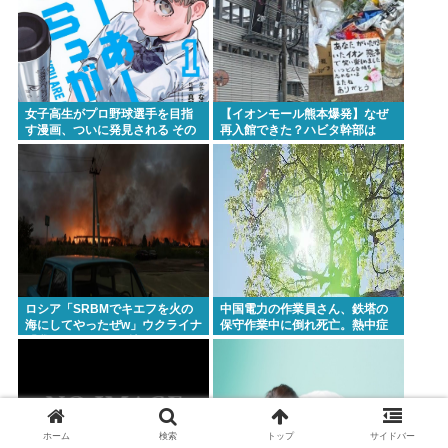
女子高生がプロ野球選手を目指
【イオンモール熊本爆発】なぜ
す漫画、ついに発見される その
再入館できた？ハビタ幹部は
名も「ゆーあーすらっがー」
「モール職員は引き止めなかっ
た」イオン「運用を徹底できな
かった可能性」
ロシア「SRBMでキエフを火の
中国電力の作業員さん、鉄塔の
海にしてやったぜw」ウクライナ
保守作業中に倒れ死亡。熱中症
「我々もSRBMで反撃する
か
ぞ！」
ホーム
検索
トップ
サイドバー