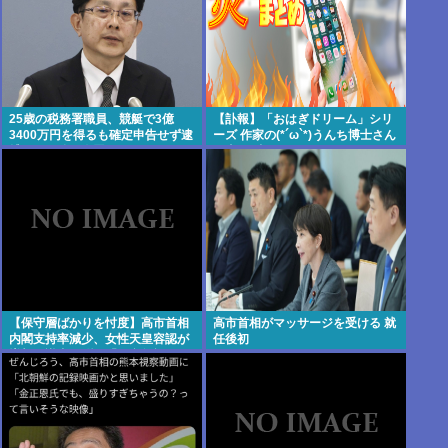
25歳の税務署職員、競艇で3億
【訃報】「おはぎドリーム」シリ
3400万円を得るも確定申告せず逮
ーズ 作家の(*´ω`*)うんち博士さん
捕。その他の余罪も
死去 64歳
【保守層ばかりを忖度】高市首相
高市首相がマッサージを受ける 就
内閣支持率減少、女性天皇容認が
任後初
増加…識者に聞く「民意無視」の
代償