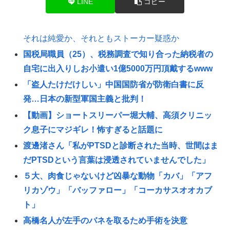
LINE
コピー
それは純愛か、それともストーカー疑惑か
国税局職員（25）、税務調査で知り合った納税者の
自宅に出入りしお小遣い1億5000万円頂戴するwww
「盗人たけだけしい」中国国防省が防衛白書に反
発…日本の新型軍国主義と批判！
【動画】ショートスリーパー堀大輔、高須クリニッ
ク息子にマジギレ！怖すぎると話題に
渡邊渚さん「私がPTSDと診断された当時、世間はま
だPTSDという言葉は浸透されていませんでした」
５大、肉食じゃないけど凶暴な動物「カバ」「アフ
リカゾウ」「バッファロー」「コーカサスオオカブ
ト」
高橋名人が左手のバネを取るため手術を決意