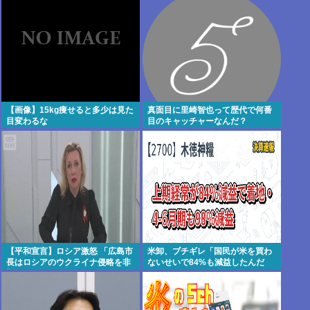
【画像】15kg痩せると多少は見た
真面目に里崎智也って歴代で何番
目変わるな
目のキャッチャーなんだ？
【平和宣言】ロシア激怒 「広島市
米卸、ブチギレ「国民が米を買わ
長はロシアのウクライナ侵略を非
ないせいで84%も減益したんだ
難した」
が？」