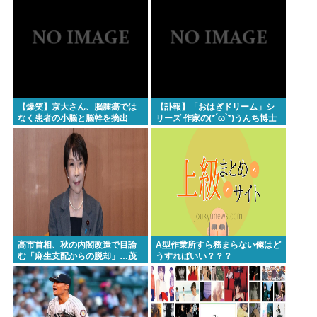
通OK行くだろ
忍空があまり評価されてない理由
一番かっこいい病気の名前、決まるw w w w w w w w
w w
Powered by livedoor 相互RSS
【爆笑】京大さん、脳腫瘍では
【訃報】「おはぎドリーム」シ
なく患者の小脳と脳幹を摘出
リーズ 作家の(*´ω`*)うんち博士
（運動と自発呼吸を司る部
さん死去 64歳
位）。患者は生き地獄に
高市首相、秋の内閣改造で目論
A型作業所すら務まらない俺はど
む「麻生支配からの脱却」…茂
うすればいい？？？
木敏充氏も小林鷹之氏もクビ