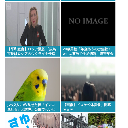
【平和宣言】ロシア激怒 「広島
20歳男性「年金払うのは無駄！
市長はロシアのウクライナ侵略
w」→事故で手足切断、障害年金
を非難した」
一生貰えないと知り泣く
少女2人にAV見せた後「インコ
【画像】ドスケベ体育祭、開幕
見せる」と誘導…公園でわいせ
ｗｗｗ
つ 75歳男逮捕