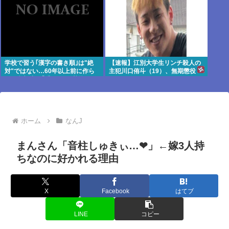
学校で習う｢漢字の書き順｣は"絶
【速報】江別大学生リンチ殺人の
対"ではない…60年以上前に作ら
主犯川口侑斗（19）、無期懲役
れた文部省の｢手びき｣が基準とな
ったワケ
ホーム
なんJ
まんさん「音柱しゅきぃ…❤」←嫁3人持
ちなのに好かれる理由
X
Facebook
はてブ
LINE
コピー