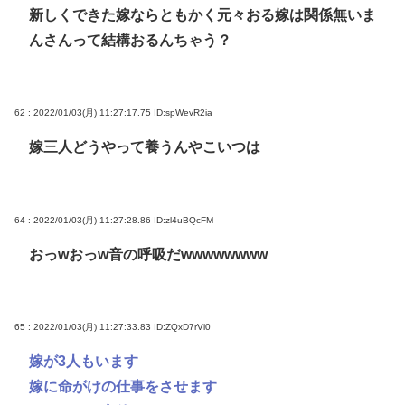
新しくできた嫁ならともかく元々おる嫁は関係無いま
んさんって結構おるんちゃう？
62 : 2022/01/03(月) 11:27:17.75
ID:spWevR2ia
嫁三人どうやって養うんやこいつは
64 : 2022/01/03(月) 11:27:28.86
ID:zl4uBQcFM
おっwおっw音の呼吸だwwwwwwww
65 : 2022/01/03(月) 11:27:33.83
ID:ZQxD7rVi0
嫁が3人もいます
嫁に命がけの仕事をさせます