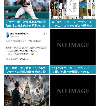
【大甲子園】被災地熊本県が涙
X「B’z、ミスチル、サザン、ド
初出場の熊本代表有明高校、京
リカム、スピッツがまだ現役な
都立命館に9回裏2アウトから逆
の凄いよな。今の歌手が30年後
転勝利
にやれてるだろうか？」
百田尚樹、保守著名インフルエ
ワイのスニーカー、パンティー
ンサーへの自民党献金疑惑を投
を履いた靴とか馬鹿にされる
稿し炎上