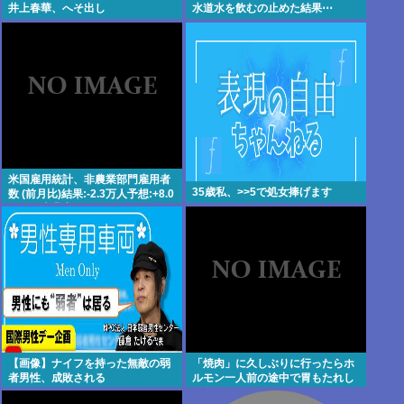
井上春華、へそ出し
水道水を飲むの止めた結果⋯
米国雇用統計、非農業部門雇用者
35歳私、>>5で処女捧げます
数 (前月比)結果:-2.3万人予想:+8.0
万人、失業率結果:+4.1%予
想:+4.2%、9月利下げか
【画像】ナイフを持った無敵の弱
「焼肉」に久しぶりに行ったらホ
者男性、成敗される
ルモン一人前の途中で胃もたれし
て食えなくなってワロタ