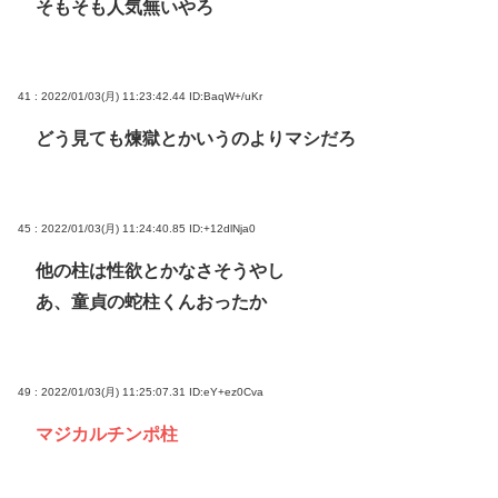
そもそも人気無いやろ
41 : 2022/01/03(月) 11:23:42.44
ID:BaqW+/uKr
どう見ても煉獄とかいうのよりマシだろ
45 : 2022/01/03(月) 11:24:40.85
ID:+12dlNja0
他の柱は性欲とかなさそうやし
あ、童貞の蛇柱くんおったか
49 : 2022/01/03(月) 11:25:07.31
ID:eY+ez0Cva
マジカルチンポ柱