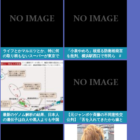
ライフとかマルエツとか、特に何
「小泉やめろ」核巡る防衛相発言
の取り柄もないスーパーが東京で
を批判、横浜駅西口で市民ら #
デカい顔してるの不思議だよな、
高市小泉麻生めちゃくちゃじゃん
普通OK行くだろ
ニュースdeプロテスト
最新のゲノム解析の結果、日本人
【元ジャンポケ斉藤の不同意性交
の遺伝子は白人や黒人よりも中国
公判】「舌を入れてきたから歯と
人や韓国人に酷似と判明…ネトウ
口でブロック」「『台本が飛んで
ヨ激震
しまうからやめてください』と拒
絶」被害女性は断固として「不同
意」主張