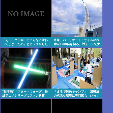
「えっ！？日本ってこんなに変わ
米軍、パトリオットミサイルの残
ってしまったの」とビックリした
弾が1700発を切る。対イランで大
こと
量消耗した分を補填するのに2年
以上かかる模様。
“日本発”「スター・ウォーズ」長
「まるで難民キャンプ」 避難所
編アニメシリーズにファン興奮
の劣悪な環境に専門家も「びっく
「劇場版にして欲しい」「艦隊戦
りした」 車中泊にもリスクが
も派手で面白い」
「熱したフライパンに飛び込むよ
うなもの」