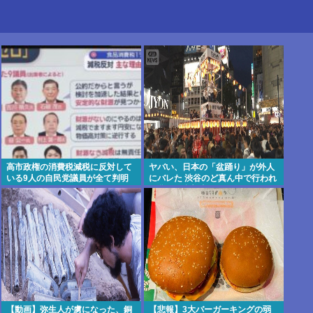
高市政権の消費税減税に反対して
ヤバい、日本の「盆踊り」が外人
いる9人の自民党議員が全て判明
にバレた 渋谷のど真ん中で行われ
www
た盆踊り参加者67000人のうち
20000人が外人、ダンシングヒー
ローに熱狂
【動画】弥生人が虜になった、銅
【悲報】3大バーガーキングの弱