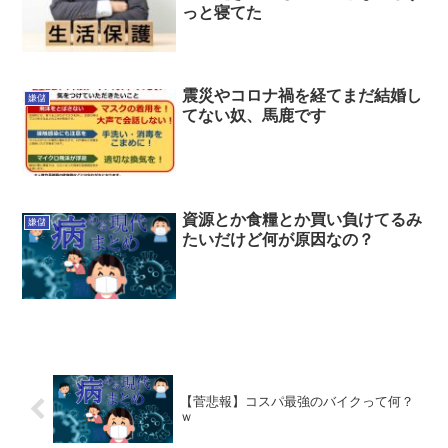
っと寝てた
震災やコロナ禍を経てまだ結婚し
嫌儲
てない奴、馬鹿です
資源とか食糧とか買い負けてるみ
嫌儲
たいだけど何が原因なの？
【菅悲報】コスパ最強のバイクって何？
ｗ