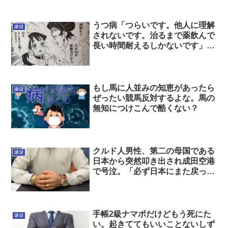
うつ病「つらいです。他人に理解
嫌儲
されないです。治るまで薬飲んで
長い時間耐えるしかないです」ど
うすればいい
もし馬に人並みの知恵があったら
嫌儲
ぜったい競馬反対するよな。馬の
無知につけこんで酷くない？
クルド人男性、第二の母国である
嫌儲
日本から突然叩き出され成田空港
で号泣。「必ず日本にまた戻って
くる」
手帳2級ナマポだけどもう死にた
嫌儲
い。起きててもいいことないしず