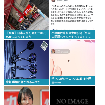
【画像】日本人さん 銀だこ88円
小野田秩序担当大臣(35)「外国
乞食になってしまう
人問題ちゃんとやってます」→
ネトウヨ「お前仕事してないだ
ろ 」→炎上www
学マスがシャニマスに負けた理
悲報 職場に鬱がおるんやが
由www