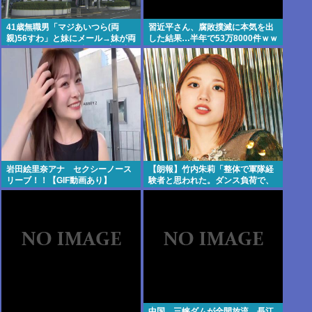
41歳無職男「マジあいつら(両
習近平さん、腐敗撲滅に本気を出
親)56すわ」と妹にメール→妹が両
した結果…半年で53万8000件ｗｗ
親にメール転送→両親が警察に相
ｗ
談→無職おじ逮捕
岩田絵里奈アナ セクシーノース
【朗報】竹内朱莉「整体で軍隊経
リーブ！！【GIF動画あり】
験者と思われた。ダンス負荷で、
私の骨と筋肉はもうグチャグチャ
になってい
中国、三峡ダムが全開放流。長江