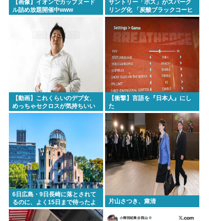
【画像】イオンでカップヌード
サントリー「ボス」がスパーク
ル詰め放題開催中www
リング化 「炭酸ブラックコーヒ
ー」に
【動画】これくらいのデブ女、
【衝撃】言語を『日本人』にし
めっちゃセクロスが気持ちいい
た
ww
6日広島・9日長崎に落とされて
片山さつき、粛清
るのに、よく15日まで待ったよ
な