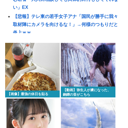
い」EX
【悲報】テレ東の若手女子アナ「国民が勝手に我々
取材陣にカメラを向けるな！」→何様のつもりだと
炎上ｗｗ
ラーメン二郎「もう食わない？ さっきは食べれるっ
て言ったじゃねーか！」（ヽ´ん`）「」 反論できる？
昔のおまいら「マクドはクソ！モスバーガー最高
や！」👈この風潮はもう無くなった？
【悲報】3大バーガーキングの弱点「冷めてる」
【画像】1998年のギャルゲー雑誌www
【動画】弥生人が虜になった、
現在ヤフコメ時速ランキング1位の記事がこれ。どう
【画像】最強の休日を貼る
銅鐸の音がこちら
思う？
「まるで難民キャンプ」 避難所の劣悪な環境に専
門家も「びっくりした」 車中泊にもリスクが
「熱したフライパンに飛び込むようなもの」