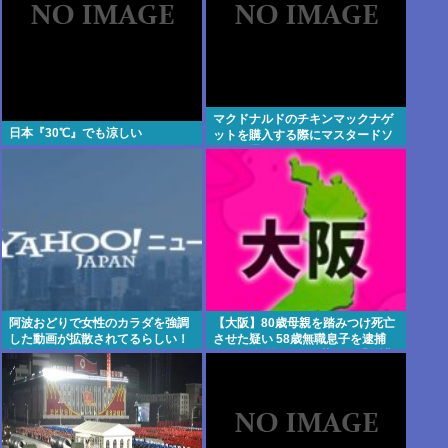
マクドナルドのチキンマックナゲ
日本『30℃』でも涼しい
ットを購入する際にマスタードソ
ースを選ぶやつ、ゲェジだった
阿波おどりで女性のカラダを強調
【大阪】80歳母親を踏みつけ死亡
した動画が拡散されてるらしい！
させた疑い 58歳無職息子を逮捕
許せないなこれ
13～14年前から2人暮らし「介護
疲れで日常的に暴行」 岬町