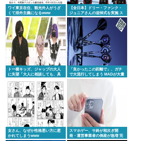
ワイ東京在住、観光外人がうざ
【全日本】ドリー・ファンク・
くて排外主義になるwww
ジュニアさんの追悼式を実施 ス
ピニング・トー・ホールドも流
れる
トー横キッズ、ジャップの大人
「良かったこの距離で」、ガチ
に失望「大人に相談しても、具
で大流行してしまう MADが大量
体的に何もしてくれない。結果
に作られる事態へwww
的に傷つく。福祉は自由が奪わ
れる」
女さん、なぜか性格悪い方に惹
スマホゲー、サ終が相次ぎ開
かれてしまうwww
発・運営事業者の倒産が急増 完
全にオワコンか