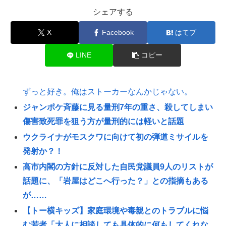
シェアする
X
Facebook
はてブ
LINE
コピー
ずっと好き。俺はストーカーなんかじゃない。
ジャンポケ斉藤に見る量刑7年の重さ、殺してしまい
傷害致死罪を狙う方が量刑的には軽いと話題
ウクライナがモスクワに向けて初の弾道ミサイルを
発射か？！
高市内閣の方針に反対した自民党議員9人のリストが
話題に、「岩屋はどこへ行った？」との指摘もある
が……
【トー横キッズ】家庭環境や毒親とのトラブルに悩
む若者「大人に相談しても具体的に何もしてくれな