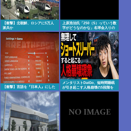
【衝撃】北朝鮮、ロシアに5万人
上原浩治氏「250（S）っていう数
派兵か
字がどうなのかな」名球会入りの
条件提言「300とか…」 #野球 |
2000安打のハードルが低い
メンタリストDaiGo、短時間睡眠
【衝撃】言語を『日本人』にした
が引き起こす人格崩壊の5段階を
解説…最初に壊れるのは眠気では
なく「心の余白」