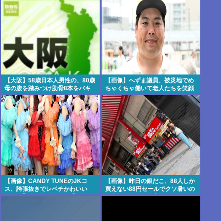
い」東名高速で「死の恐怖」約1.7
るな」
キロの追突！
【大阪】58歳日本人男性の、80歳
【画像】へずま議員、被災地でめ
母の腹を踏みつけ肋骨8本をバキ
ちゃくちゃ働いて老人たちを笑顔
バキにして殺害。子供を産んだ結
にしてしまうww
末がこれなら少子化仕方ないね
【画像】CANDY TUNEのJKコ
【画像】昨日の銀だこ、88人しか
ス、誇張抜きでレベチかわいい
買えない88円セールでクソ暑いの
www 【Pickup08082959】
に大行列をなす日本人がこれwww