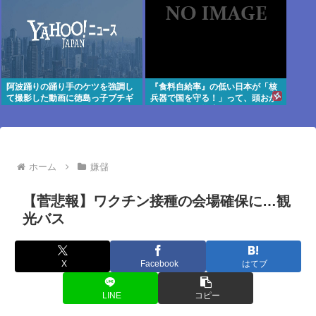
阿波踊りの踊り手のケツを強調し
『食料自給率』の低い日本が「核
て撮影した動画に徳島っ子ブチギ
兵器で国を守る！」って、頭おか
レ
しくね？食べ物止められたら終わ
りじゃん
ホーム
嫌儲
【菅悲報】ワクチン接種の会場確保に…観
光バス
X
Facebook
はてブ
LINE
コピー