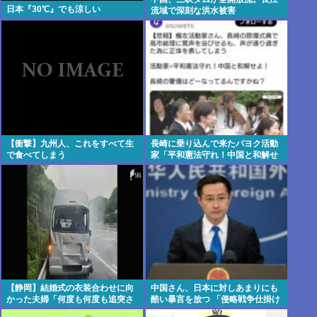
日本『30℃』でも涼しい
流域で深刻な洪水被害
【衝撃】九州人、これをすべて生
長崎に乗り込んで来たパヨク活動
で食べてしまう
家「平和憲法守れ！中国と和解せ
よ！」
【静岡】結婚式の衣装合わせに向
中国さん、日本に対しあまりにも
かった夫婦「何度も何度も追突さ
酷い暴言を放つ 「侵略戦争仕掛け
れ…何が目的か本当に理解できな
たくせに原爆で被害者ビジネスす