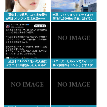
日本『30℃』でも涼しい
【衝撃】北朝鮮、ロシアに5万人派兵か
【緊急】AV業界、ぶっ壊れ最強
米軍、パトリオットミサイルの
が現れインフレ 環境崩壊www
残弾が1700発を切る。対イラン
ベジットのベジータ要素、ネーミングセンスしかな
で大量消耗した分を補填するの
に2年以上かかる模様。
い
クーラーつけるくらいなら死を選ぶ 7割超え
Powered by livedoor 相互RSS
【正論】DAIGO「他人の人生に
ペアーズ「ヒルトンでスイーツ
ケチつける時間あったら自分の
食べ放題のイベントします！女
人生変えるために使え。お前ら
2500円男7000円！！！」→男が
の人生が終わってることは変わ
集まらないと話題に
らんぞ」