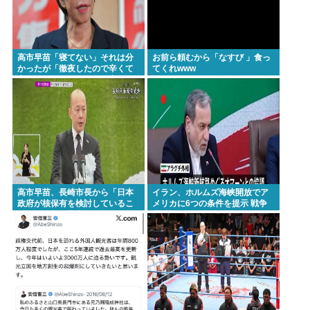
高市早苗「寝てない」それは分
お前ら頼むから「なすび 」食っ
かったが「徹夜したので辛くて
てくれwww
宿題やってません」って言う奴
高市早苗以外に見たことないの
だが
高市早苗、長崎市長から「日本
イラン、ホルムズ海峡開放でア
政府が核保有を検討しているこ
メリカに6つの条件を提示 戦争
と」を公然と批判され思いっき
継続へ
り睨みつける