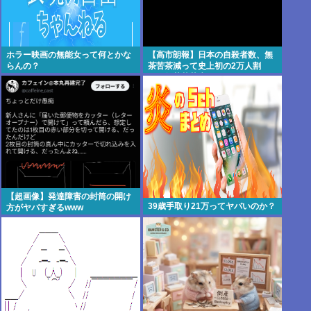
ホラー映画の無能女って何とかな
【高市朗報】日本の自殺者数、無
らんの？
茶苦茶減って史上初の2万人割
れ。無茶苦茶生きやすい国になっ
てる件www
【超画像】発達障害の封筒の開け
39歳手取り21万ってヤバいのか？
方がヤバすぎるwww