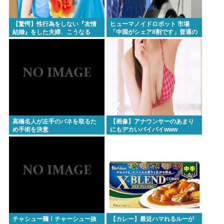
【驚愕】性行為をしない『友情
ヒューマノイドロボット 市場
結婚』をした夫婦、こうなる
「中国がシェア8割です」普通の
⇒･･･！！！
日本人怒りのフェイクニュース
認定へ…
高橋名人が左手のバネを取るた
【画像】アナウンサーのあまり
め手術を決意
にもデカいパイパイwww
チャシュー麺！チャーシュー抜
【カレー】最近ハマれるルーが