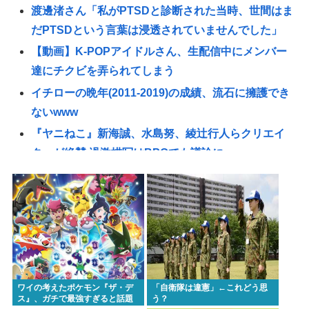
渡邊渚さん「私がPTSDと診断された当時、世間はま
だPTSDという言葉は浸透されていませんでした」
【動画】K-POPアイドルさん、生配信中にメンバー
達にチクビを弄られてしまう
イチローの晩年(2011-2019)の成績、流石に擁護でき
ないwww
『ヤニねこ』新海誠、水島努、綾辻行人らクリエイ
ターが絶賛 過激描写はBPOでも議論に
【動画あり】ミスイタリア地方予選、黒人女性が優
勝し炎上
高市早苗の消費税減税、93%が「賛成」www
首相官邸、"映え"を意識した高市首相熊本訪問の感
動BGM付きムービーを投稿「全部が全部ありがたか
ったです」
ワイの考えたポケモン『ザ・デ
「自衛隊は違憲」←これどう思
避難所地獄と化す「ずっと同じ食べ物&断水でトイレ
ス』、ガチで最強すぎると話題
う？