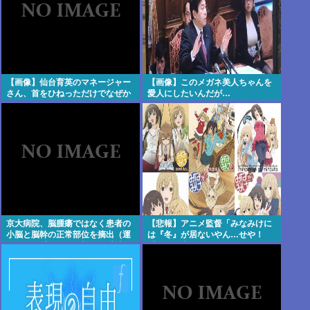
【画像】仙台育英のマネージャー
【画像】このメガネ美人ちゃんを
さん、首をひねっただけでなぜか
愛人にしたいんだが…
ウインクしたことにされてしまう
www
京大病院、脳腫瘍ではなく患者の
【悲報】アニメ監督「みなみけに
小脳と脳幹の正常部位を摘出（運
は『冬』が居ないやん…せや！
動と自発呼吸を司る部位） 患者は
『冬』の末っ子をアニメオリジナ
生き地獄に
ルで出そ！」