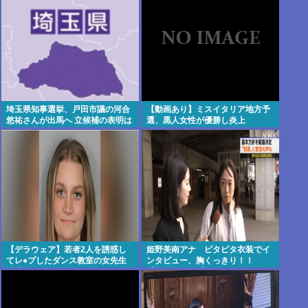
埼玉県知事選挙、戸田市議の河合
【動画あり】ミスイタリア地方予
悠祐さんが出馬へ 立候補の表明は
選、黒人女性が優勝し炎上
1人目:東京新聞
【デラウェア】若者2人を誘惑し
姫野美南アナ ピタピタ衣装でイ
てレ●プしたダンス教室の女先生
ンタビュー、胸くっきり！！
逮捕
【GIF動画あり】