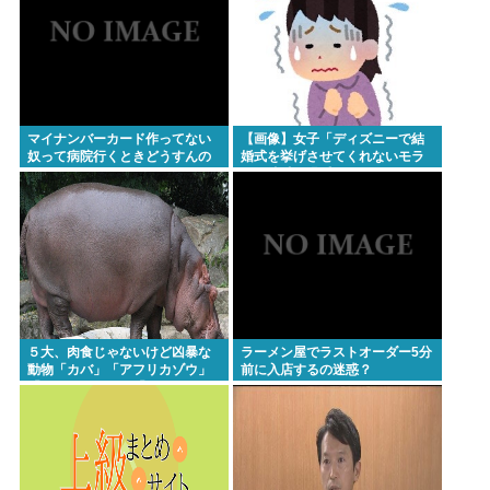
マイナンバーカード作ってない
【画像】女子「ディズニーで結
奴って病院行くときどうすんの
婚式を挙げさせてくれないモラ
ハラ彼氏。過呼吸になりまし
た。涙が止まらない」
５大、肉食じゃないけど凶暴な
ラーメン屋でラストオーダー5分
動物「カバ」「アフリカゾウ」
前に入店するの迷惑？
「バッファロー」「コーカサス
オオカブト」