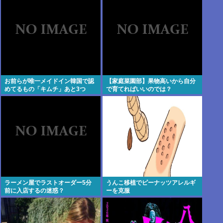
アのパイロットがフラフラで飛ば
界を変えるために
してた」
お前らが唯一メイドイン韓国で認
【家庭菜園部】果物高いから自分
めてるもの「キムチ」あと3つ
で育てればいいのでは？
は？
ラーメン屋でラストオーダー5分
うんこ移植でピーナッツアレルギ
前に入店するの迷惑？
ーを克服