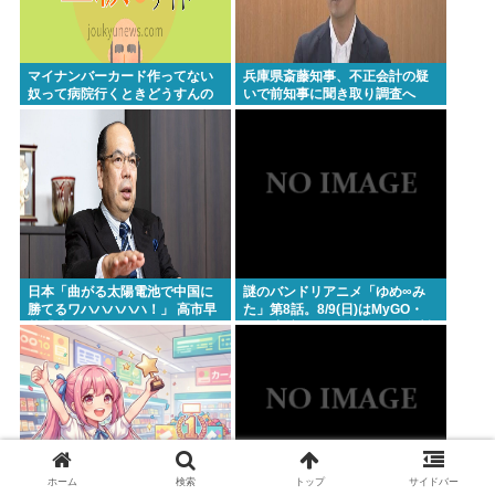
マイナンバーカード作ってない
兵庫県斎藤知事、不正会計の疑
奴って病院行くときどうすんの
いで前知事に聞き取り調査へ
日本「曲がる太陽電池で中国に
謎のバンドリアニメ「ゆめ∞み
勝てるワハハハハハ！」 高市早
た」第8話。8/9(日)はMyGO・
苗「勝てる！ ガハハハハハ
RAS出演のLuckyFes’26を無料
ハ！」
配信。AveMujica劇場情報もあ
るよ100万アツドリ
ホーム
検索
トップ
サイドバー