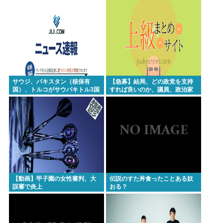
にwww
流せず悪臭&床に直接就寝&コロナ感染」
【高市朗報】日本の自殺者数、無茶苦茶減って史上
初の2万人割れ。無茶苦茶生きやすい国になってる件
www
【画像】仙台育英のマネージャーさん、首をひねっ
ただけでなぜかウインクしたことにされてしまう
サウジ、パキスタン（核保有
【急募】結局、どの政党を支持
国）、トルコがサウパキトル3国
すれば良いのか、議員、政治家
www
相互防衛協定締結
は全員悪か
高橋名人が左手のバネを取るため手術を決意
チック症のゆうぽん、久々に見たらめっちゃ悪化し
てた…
Powered by livedoor 相互RSS
【動画】甲子園の女性審判、大
伝説のすた丼食ったことある奴
誤審で炎上
おる？