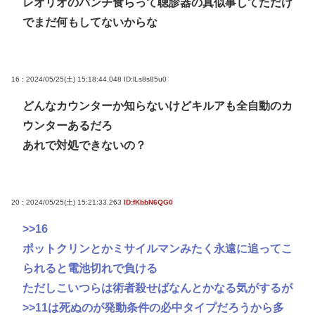
レオリオのパンチ食らって聴診器の真似事してただけ
でまだ何もしてないからな
16 : 2024/05/25(土) 15:18:44.048
ID:lLs8s85u0
どんなカウンターか知らないけどキルアも全自動のカ
ウンターあるだろ
あれで対処できないの？
20 : 2024/05/25(土) 15:21:33.263
ID:fKbbN6QG0
>>16
ポットクリンとかミサイルマンみたく永遠に追ってこ
られると電池切れで負ける
ただしこいつらは術者殺せばなんとかなる気がするが
>>11
は死ぬのが発動条件の必中タイプだろうから多