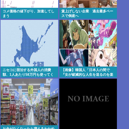
コメ価格の値下がり、加速してし
賃上げしない企業 過去最多ペー
まう
スで倒産へ
ニセコに宿泊する外国人の消費
【画像】韓国人「日本人の間で
額、1人あたり58万円も使ってく
『女が破滅的な人生を送るのを楽
れることが判明。日本人の4.6倍
しむ陰湿な趣味』が流行ってい
る」119万バズ【HotTweets】
お金がなくなったら増えるわかめ