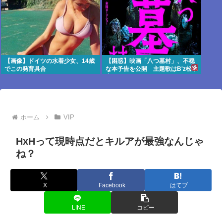
【画像】ドイツの水着少女、14歳
【困惑】映画「八つ墓村」、不穏
でこの発育具合
な本予告を公開 主題歌はB'z松本
率いるTMG
ホーム
VIP
HxHって現時点だとキルアが最強なんじゃ
ね？
X
Facebook
はてブ
LINE
コピー