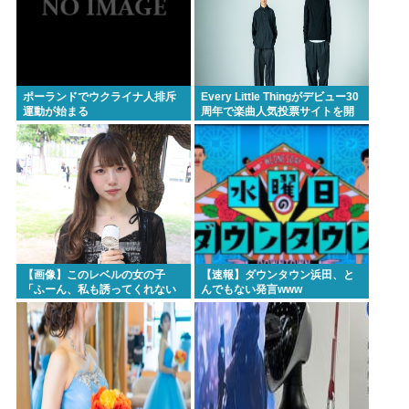
ポーランドでウクライナ人排斥
Every Little Thingがデビュー30
運動が始まる
周年で楽曲人気投票サイトを開
設 俺はもちろんFace the
Changeに入れてきたぞ
【画像】このレベルの女の子
【速報】ダウンタウン浜田、と
「ふーん、私も誘ってくれない
んでもない発言www
んだ⋯」