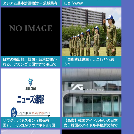
タジアム基本計画検討へ 茨城県有
しまうwww
識者会議初会合 公設民営で整備方
針
日本の輸出額、韓国・台湾に抜か
「自衛隊は違憲」←これどう思
れる。アカンゴミ国すぎて涙出て
う？
きた…
サウジ、パキスタン（核保有
【高市】韓国アイドル狂いの日本
国）、トルコがサウパキトル3国
女、韓国のアイドル事務所の前で
相互防衛協定締結
ゴルフクラブを振り回し逮捕