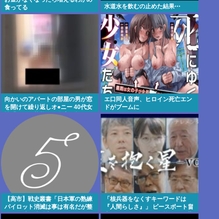
水道水を飲むの止めた結果⋯
食ってる
向かいのアパートの部屋の男が窓
エ口同人音声、ヒロイン死亡エン
を開けて繰り返しオ●ニー 40代女
ドがブームに
性「こんな状態じゃ自宅に帰れな
い」
【高市】戦史叢書「日本軍の熟練
「核兵器をなくすキーワードは
パイロット消滅は事は有名だが整
『人間らしさ』」 ピースボート畠
備員が消え稼働率が下がりマラリ
山澄子さんが語った、核のある世