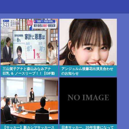
三山賀子アナと森山みなみアナ
アンジュルム後藤花出演見合わせ
巨乳 ＆ ノースリーブ！！【GIF動
のお知らせ
画あり】
【サッカー】新カシマサッカース
日本サッカー、20年安泰になって