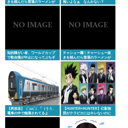
きを頼んだら普通のラーメンが
無いよなぁ なんかない？
出てきたんだが、これっておか
しくねえ？
知的障がい者、ワールドカップ
チャシュー麺！チャーシュー抜
で歌自慢が中止になってぶちギ
きを頼んだら普通のラーメンが
レ発狂親を殴りまくり大暴れ
出てきたんだが、これっておか
www
しくねえ？
【再放送】（´;ω;`）「（うう、
【HUNTER×HUNTER】幻影旅
電車の中で痴漢されてるよ
団がクラピカにはキレないのに
う…）」
ヒソカにはブチギレてる理由