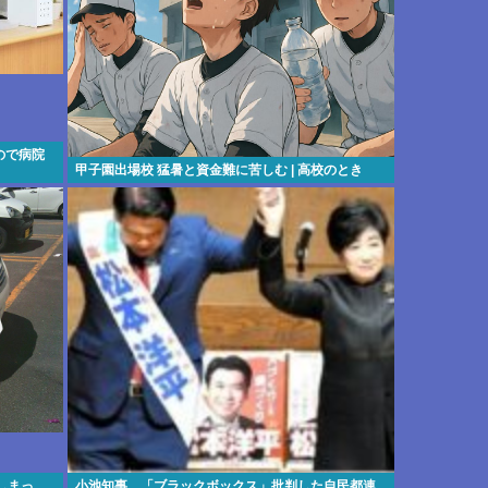
ので病院
甲子園出場校 猛暑と資金難に苦しむ | 高校のとき
しまっ
小池知事、「ブラックボックス」批判した自民都連