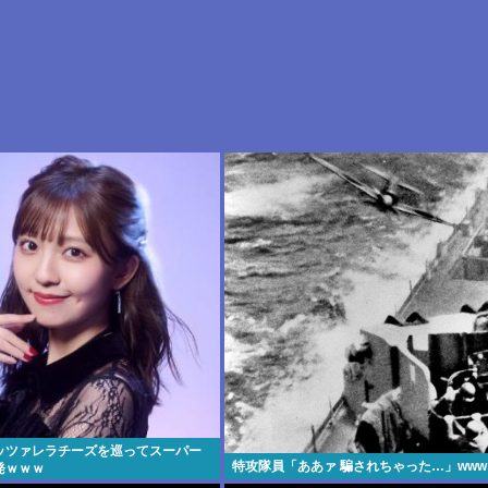
ッツァレラチーズを巡ってスーパー
特攻隊員「ああァ 騙されちゃった…」www
発ｗｗｗ