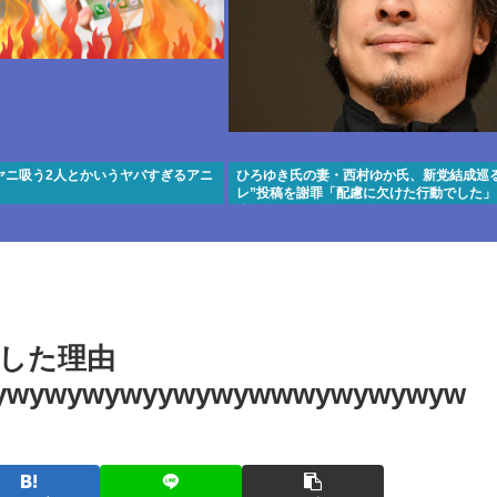
ヤニ吸う2人とかいうヤバすぎるアニ
ひろゆき氏の妻・西村ゆか氏、新党結成巡る
レ”投稿を謝罪「配慮に欠けた行動でした」
稿
した理由
ywywywywyywywywwwywywywyw