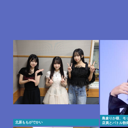
島倉りか様、モ
北原ももがでかい
店員とバトル勃