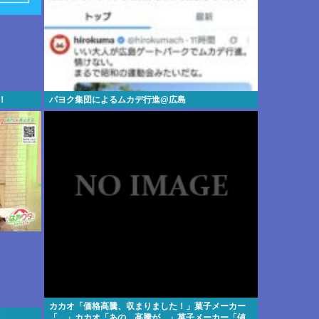
！
パヨク集団によるムカデ行進@広島
カカオ「価格高騰、収まりました！」菓子メーカー
！
「…」カカオ「あの…高騰が…」菓子メーカー「値