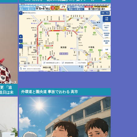
上げします！！」
更 「追
外環道と圏央道 事故でおわる 高市
送日は未