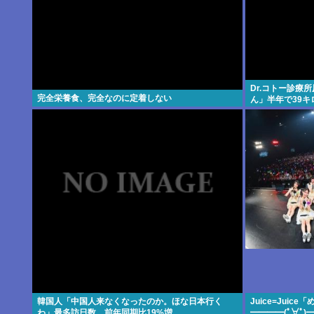
Dr.コトー診療
完全栄養食、完全なのに定着しない
ん」半年で39キ
韓国人「中国人来なくなったのか。ほな日本行く
Juice=Juic
わ」最多訪日数、前年同期比19%増
━━━━(ﾟ∀ﾟ)━