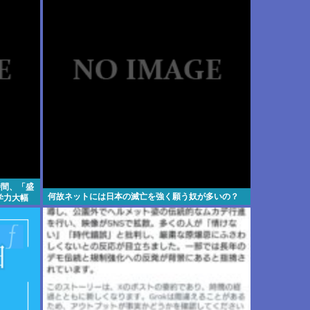
時間、「盛
何故ネットには日本の滅亡を強く願う奴が多いの？
学力大幅