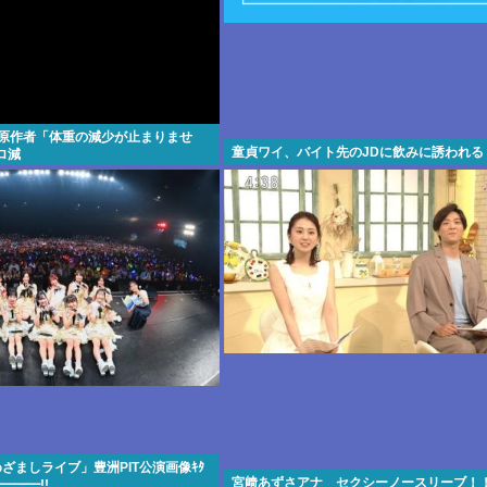
所原作者「体重の減少が止まりませ
童貞ワイ、バイト先のJDに飲みに誘われる
ロ減
e「めざましライブ」豊洲PIT公演画像ｷﾀ
宮﨑あずさアナ セクシーノースリーブ！
━━━!!