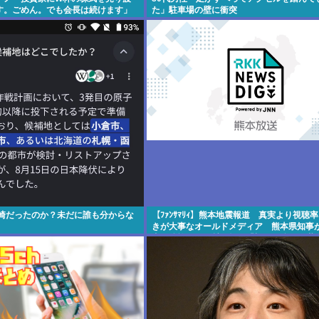
す。ごめん。でも会長は続けます」
た」駐車場の壁に衝突
長崎だったのか？未だに誰も分からな
【ﾌｧﾝｻﾏﾘｨ】熊本地震報道 真実より視聴
きが大事なオールドメディア 熊本県知事
者・遺族への取材に怒り「極めて強い不満
寄せられた」