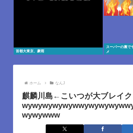
スーパーの裏で
首都大東京、豪雨
メ
ホーム
なんJ
麒麟川島←こいつが大ブレイク
wywywywywywwywywywyww
wywywww