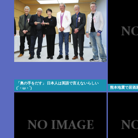
「奥の手をだす」 日本人は英語で言えないらしい
熊本地震で居酒
(´・ω・`)