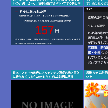
いの」 男「ふ~ん、性欲我慢できずレ●プする男と同
す計画は止めま
じだね」
日本、アメリカ政府にアルゼンチン通貨危機と同列
原爆 なぜ広島
に語られてしまうwwwもうすでに158円に戻る
い ✈