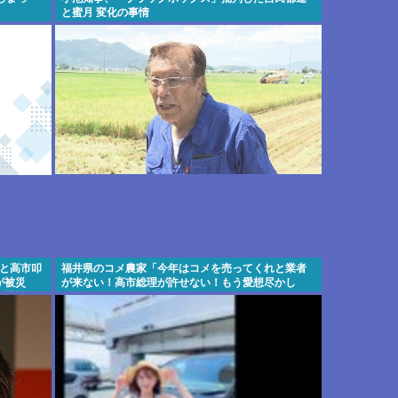
と蜜月 変化の事情
率と高市叩
福井県のコメ農家「今年はコメを売ってくれと業者
が被災
が来ない！高市総理が許せない！もう愛想尽かし
、苦情が
た！！！」