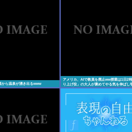
アメリカ、AIで教員を廃止ww授業は1日2
屋から温泉が湧き出るwww
り上げ役」の大人が褒めてやる気を伸ばし
アップ