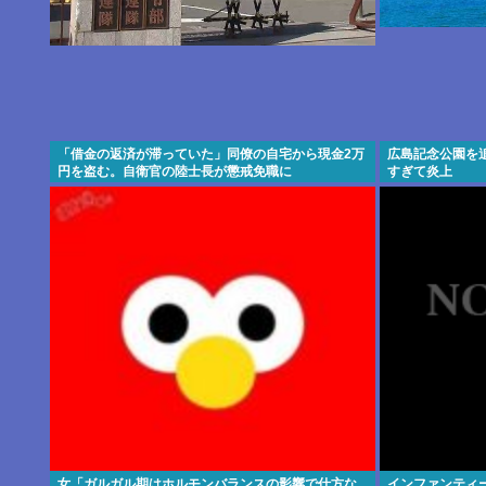
「借金の返済が滞っていた」同僚の自宅から現金2万
広島記念公園を
円を盗む。自衛官の陸士長が懲戒免職に
すぎて炎上
女「ガルガル期はホルモンバランスの影響で仕方な
インファンティ