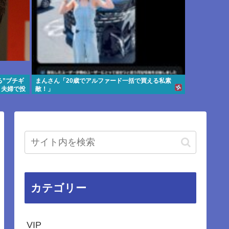
”ブチギ
まんさん「20歳でアルファード一括で買える私素
 夫婦で投
敵！」
カテゴリー
VIP