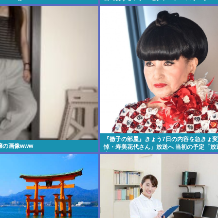
『徹子の部屋』きょう7日の内容を急きょ変
の画像www
悼・寿美花代さん」放送へ 当初の予定「放
定です」