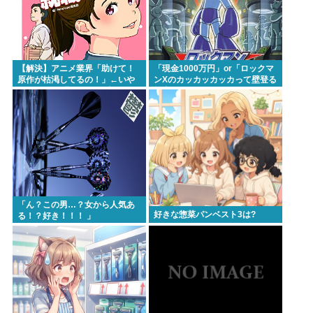
ントークをしないからこそ信頼できる」と擁護され
るwww
イチローの晩年(2011-2019)の成績、流石に擁護でき
ないwww
【解決】アニメ業界「助けて！
「現金1000万円」or「ロックマ
原作が枯渇してるの！」←いや
ンXのカッカッカッカって壁登る
『ヤニねこ』新海誠、水島努、綾辻行人らクリエイ
既存作品の2期やったら良いよ
能力」
ね？
ターが絶賛 過激描写はBPOでも議論に
避難所地獄と化す「ずっと同じ食べ物&断水でトイレ
流せず悪臭&床に直接就寝&コロナ感染」
Powered by livedoor 相互RSS
「ん？この男…？女から人気あ
好きな惣菜パンベスト3は?
る！？好き！！！ ️」