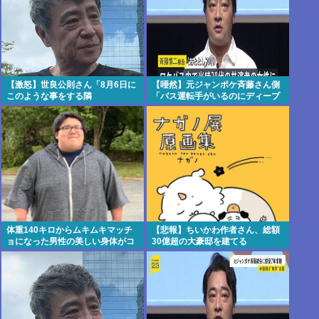
【激怒】世良公則さん「8月6日に
【唖然】元ジャンポケ斉藤さん側
このような事をする隣
「バス運転手がいるのにディープ
国」・・・・・・・・・
キスなんてできない」「Aさんの
供述には矛盾
点」・・・・・・・・・
体重140キロからムキムキマッチ
【悲報】ちいかわ作者さん、総額
ョになった男性の美しい身体がコ
30億超の大豪邸を建てる
チラ！！！