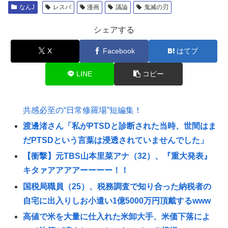
なんJ
レスバ
漫画
議論
鬼滅の刃
シェアする
X
Facebook
はてブ
LINE
コピー
共感必至の“日常修羅場”短編集！
渡邊渚さん「私がPTSDと診断された当時、世間はま
だPTSDという言葉は浸透されていませんでした」
【衝撃】元TBS山本里菜アナ（32）、『重大発表』
キタァアアアアーーーー！！
国税局職員（25）、税務調査で知り合った納税者の
自宅に出入りしお小遣い1億5000万円頂戴するwww
高値で米を大量に仕入れた米卸大手、米価下落によ