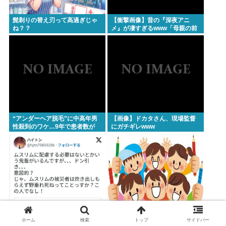
髭剃りの替え刃って高過ぎじゃ
【衝撃画像】昔の『深夜アニ
ね？？
メ』が凄すぎるwww「母親の前
でギリギリ見れる深夜アニメ」
がこちら…この名作アニメは…
“アンダーヘア脱毛”に中高年男
【画像】ドカタさん、現場監督
性殺到のワケ…9年で患者数が
にガチギレwww
200倍以上
【画像】へずまりゅう、熊本で
姉の友人、友人の姉、エ口いの
ホーム
検索
トップ
サイドバー
とんでもないものを提供してし
どっち？