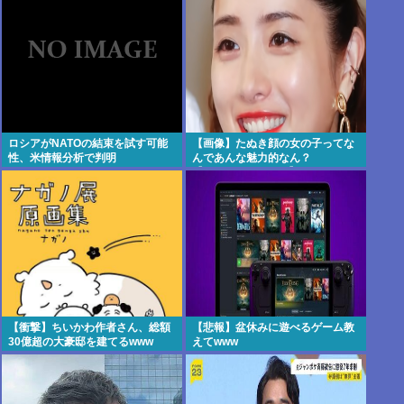
ロシアがNATOの結束を試す可能
【画像】たぬき顔の女の子ってな
性、米情報分析で判明
んであんな魅力的なん？
【Pickup07091607】
【衝撃】ちいかわ作者さん、総額
【悲報】盆休みに遊べるゲーム教
30億超の大豪邸を建てるwww
えてwww