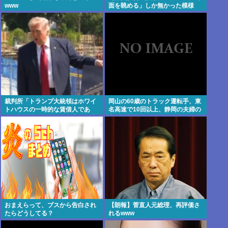
www
面を眺める」しか無かった模様
www
裁判所「トランプ大統領はホワイ
岡山の60歳のトラック運転手、東
トハウスの一時的な賃借人であ
名高速で10回以上、静岡の夫婦の
り、所有者ではない」、宴会場建
車に追突
設の工事差し止め命令
おまえらって、ブスから告白され
【朗報】菅直人元総理、再評価さ
たらどうしてる？
れるwww