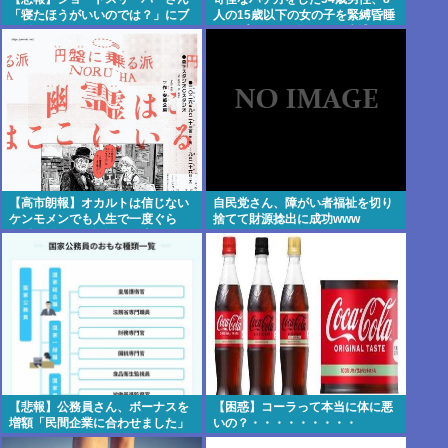
「寝たほうがいいのでは？」にブ
人の15歳以下の女の子を緊縛昏睡
チギレ
レイプしてハメ撮りして逮捕 |
sssp://img.5ch.io/ico/gikog_pimi
ento.gif
【高市朗報】オカルトは信じない
自民党さん、障がい者福祉を切り
ケンモメンでも人生で一度ぐら
捨てて財源捻出に成功www
い"超自然的な体験"した事あるん
だろ？？
【悲報】公務員さん、ボーナスを
【困惑】コーラって本当に体に悪
増額「民間企業に合わせました」
いの？・・・・・・・・・
www