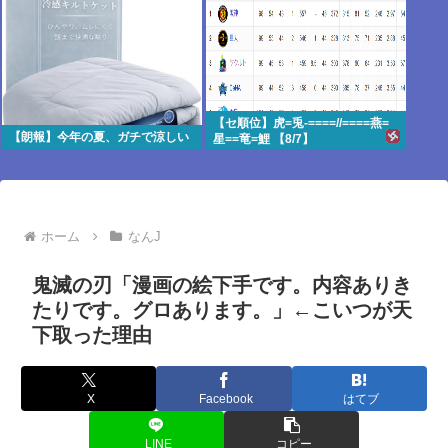
【セ順位】虎=兎-====//====燕=
【朗報】今年の夏、ガチで涼しい
星==竜=鯉 【8/7】
ホーム
なんJ
鬼滅の刃「漫画の絵下手です。内容ありき
たりです。グロあります。」←こいつが天
下取った理由
X
Facebook
はてブ
LINE
コピー