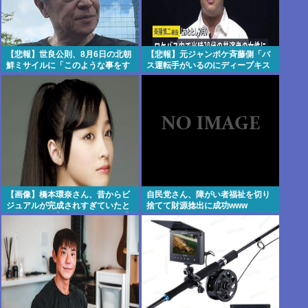
【悲報】世良公則、8月6日の北朝
【悲報】元ジャンポケ斉藤側「バ
鮮ミサイルに「このような事をす
ス運転手がいるのにディープキス
る隣国」と怒りか
なんてできない」
【画像】橋本環奈さん、昔からビ
自民党さん、障がい者福祉を切り
ジュアルが完成されすぎていたと
捨てて財源捻出に成功www
話題にwww 【Pickup07091609】