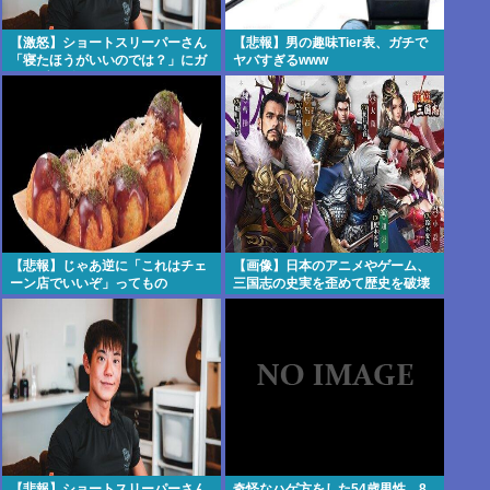
【激怒】ショートスリーパーさん
【悲報】男の趣味Tier表、ガチで
「寝たほうがいいのでは？」にガ
ヤバすぎるwww
チでブチギレwww
【悲報】じゃあ逆に「これはチェ
【画像】日本のアニメやゲーム、
ーン店でいいぞ」ってもの
三国志の史実を歪めて歴史を破壊
してしまう
【悲報】ショートスリーパーさん
奇怪なハゲ方をした54歳男性、8