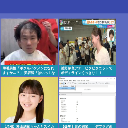
薄毛男性「ボクもイケメンになれ
浦野芽良アナ ピタピタニットで
ますか…？」 美容師「はいっ！な
ボディラインくっきり！！
れますよ 」
【ﾒﾛﾒﾛ】杉山結菜ちゃんとスイカ
【爆笑】昔の娯楽、「デフラグ画