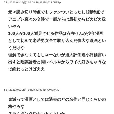
52 : 2021/04/19(月) 16:08:39.83
ID:qZuL6BZBp
元々読み切り時点でもファンついとったし1話時点で
アニプレ直々の交渉で一部からは最初からピカピカ扱
いやろ
100人が100人満足させる作品は存在せんが少年漫画
として初めて老若男女全て取り込んだ偉大な漫画とい
うだけや
理解できなくてもしゃーないが過大評価過小評価言い
出すと陰謀論者と同レベルやからワイの好みちゃうな
で終わっとけばええ
53 : 2021/04/19(月) 16:08:42.83
ID:N/WlGnt30
鬼滅って漫画としては過去のどの名作と同じくらいの
格やろな
スラムダンクやナルトくらいか