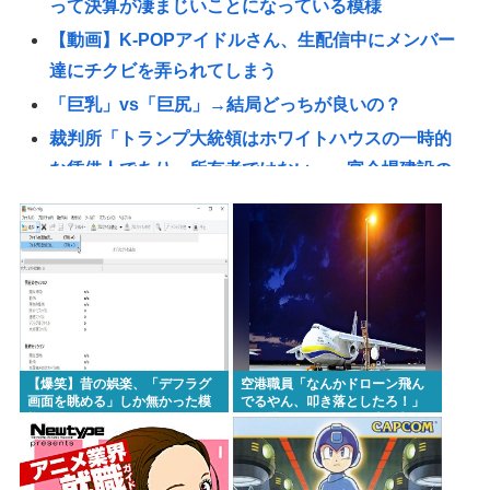
って決算が凄まじいことになっている模様
【動画】K-POPアイドルさん、生配信中にメンバー
達にチクビを弄られてしまう
「巨乳」vs「巨尻」→結局どっちが良いの？
裁判所「トランプ大統領はホワイトハウスの一時的
な賃借人であり、所有者ではない」、宴会場建設の
工事差し止め命令
【朗報】菅直人元総理、再評価されるwww
ロシアがNATOの結束を試す可能性、米情報分析で判
明
【画像】たぬき顔の女の子ってなんであんな魅力的
なん？ 【Pickup07091607】
【爆笑】昔の娯楽、「デフラグ
空港職員「なんかドローン飛ん
【衝撃】ちいかわ作者さん、総額30億超の大豪邸を
画面を眺める」しか無かった模
でるやん、叩き落としたろ！」
様www
→自爆ドローンだった事が判明
建てるwww
東浩紀さん、右からも左からも叩かれる「ポジショ