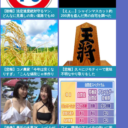
【朗報】法定速度絶対守るマン、
【えぇ…】シャインマスカット約
どんなに見通しの良い道路でも40
200房を盗んだ男の自宅を調べた
～60km以上出さないwww
結果www
【悲報】コメ農家「今年は安くな
【悲報】久々にジモティーで意味
りすぎ」「こんな値段じゃ米作り
不明なやり取りをした
をやめる人も多くなるんじゃない
かな?」
【画像】最近の水着JK、レベルが
ワイ、職場のアスペ女の扱いに困