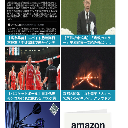
【高市早苗】スパイト愚連隊日
【平和祈念式典】「痛恨のエラ
本陸軍「学徒出陣で来たインテ
ー」平和宣言一文読み飛ばし…
リのクソガキ気に入らねえから
長崎市長「つい熱くなって」
壮絶イジメしてやる」
NPT義務履行求める重要一文
【バスケットボール】日本代表
京都の団体「山を毎年『大』っ
モンゴル代表に敗れる バスケ男
て焼くのがキツイ。クラウドフ
子
ァンディングで支援してくださ
い」