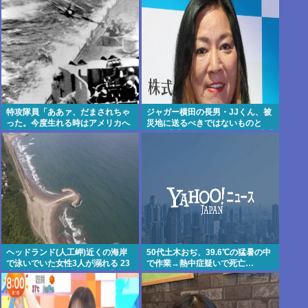
市…攻守最強の街だろ
特攻隊員「ああァ、だまされちゃ
ジャガー横田の長男・JJくん、被
った。今度生れる時はアメリカへ
災地に送るべきではないものと
生れるぞ」
は？ 「千羽鶴… めちゃくちゃ迷惑
らしい」
ヘッドランド(人工岬)近くの海岸
50代土木おぢ、39.6℃の猛暑の中
で泳いでいた女性3人が溺れる 23
で作業→熱中症疑いで死亡…
歳女性が死亡、24歳女性が重体