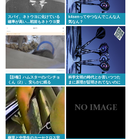
結婚式やると近所の花屋が潰れない理由がわかる
「こんなに金取るのかよ！？」って驚くぞ
スパイ、ネトウヨに化けている
k4senってやつなんでこんな人
確率が高い…戦前もネトウヨ愛
気なん？
国保守がスパイだった。ネトウ
ヨを全員逮捕すべし
Powered by livedoor 相互RSS
【訃報】ハムスターのパンチョ
科学文明の時代とか言いつつた
くん（2）、安らかに眠る
まに原理が証明されてないのに
経験則で使われるテクノロジー
とかあるのが面白いよな
樹里と中学生のカーセクロス完