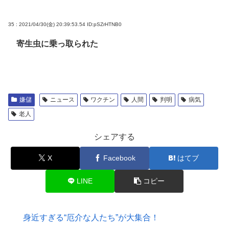
35 : 2021/04/30(金) 20:39:53.54
ID:pSZrHTNB0
寄生虫に乗っ取られた
嫌儲
ニュース
ワクチン
人間
判明
病気
老人
シェアする
X
Facebook
はてブ
LINE
コピー
身近すぎる“厄介な人たち”が大集合！