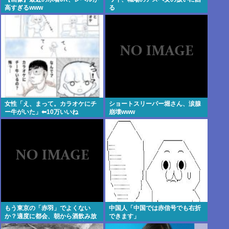
高すぎるwww
る
女性「え、まって。カラオケにチ
ショートスリーパー堀さん、涙腺
ー牛がいた」⬅10万いいね
崩壊www
もう東京の「赤羽」でよくない
中国人「中国では赤信号でも右折
か？適度に都会、朝から酒飲み放
できます」
題、住民がユニーク、隣が川口