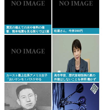
(📞´ん`)「はい嫌儲子供電話相談室」👧「犬は大きい
小さいのがいるのになんで猫はみんな同じ大きさな
の？」
防衛白書の表紙は、なぜか笑顔の若者がアニメ風に
震災の備えての水や食料の備
描かれ… 安保政策の大転換とのチグハグ感に戸惑
松屋さん、牛丼390円
蓄、熊本地震を見る限りでは1週
間程度じゃ全然足りないことが
いの声
判明
戦争になったら国に心臓を捧げるかランキング1位グ
エン 最下位ジャップ
高市早苗34歳「反省を求められるいわれもない」の
インパクト 戦後日本の「ブラックボックス」を思う
北原みのりさん
カースト最上位系アメリカ女子
高市早苗、歴代首相恒例の夏の
ガチで死にたい時ってどうしたらいいの？
「おいケンモ！バスケやる
外遊はしないことを表明 働かず
ぞ！！」 どうする？【参考画
連日終日公邸のもよう
新しいキーボード買いたいんだけど、今のキーボー
像】
ド壊れなくて買う理由が見つからない
「世界唯一の被爆国は北朝鮮」と主張し、チラシを
配布する輩が発生