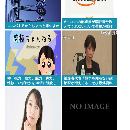
Amazonの配達員が暗証番号教
レスバするからちょっと来いよw
えてくれないせいで荷物が受け
取れない
神「視力、聴力、腕力、脚力、
被爆者代表「戦争を知らない政
性欲、いずれかを10倍に強化し
治家が増えてる、ぜひ原爆資料
てやろう──」
館に見学へ」高市「… (ハ
ァ…)」態度出過ぎだろこいつ