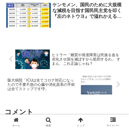
ケンモメン、国民のために大規模
嫌儲
な減税を目指す国民民主党を叩く
『左のネトウヨ』で溢れかえる…
ヒトラー「糖質や発達障害は民族を血を
劣化させ国を滅ぼすから処刑するわ」 す
まん、これ正論じゃね？
阪大病院「ICUは全てコロナ対応になっ
たので不要不急の心臓や消化器系の手術
は全てストップです👎」
コメント
ホーム
検索
トップ
サイドバー