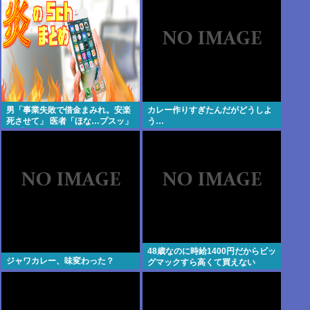
ジメしてやる」
男「事業失敗で借金まみれ。安楽
カレー作りすぎたんだがどうしよ
死させて」 医者「ほな…プスッ」
う…
→ 「やっぱ死にたくないよぉ」 医
者「えぇ…」 死亡
48歳なのに時給1400円だからビッ
ジャワカレー、味変わった？
グマックすら高くて買えない