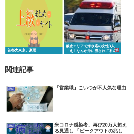
www
禁止エリアで海水浴の女性3人
首都大東京、豪雨
「え！なんか沖に流されてるん
どけど！！」1人は自力で岸に辿
り着くも23歳女性が溺死、24歳
が重体
関連記事
「営業職」こいつが不人気な理由
嫌儲
米コロナ感染者、再び20万人超え
嫌儲
る見通し 「ピークアウトの兆し