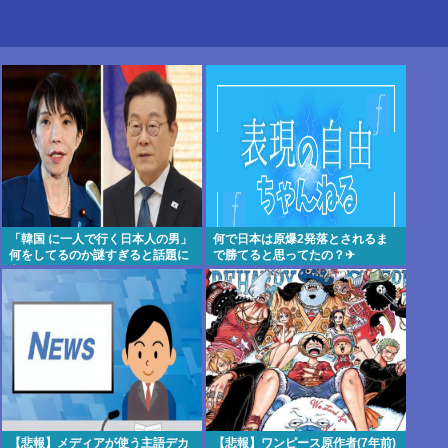
「韓国 に一人で行く日本人の男」
何で日本は原爆2発落とされるま
何をしてるのか謎すぎると話題に
で勝てると思ってたの？‎✈
言われてみれば確かにそうだよ
な…
【悲報】メディアが使う主語デカ
【悲報】ワンピース原作者(7年前)