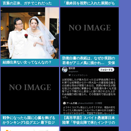
言葉の正体、ガチでこれだった
「最終回を視野に入れた展開がも
www
う始まっています！」
防衛白書の表紙は、なぜか笑顔の
結婚出来ない女ってなんなの？
若者がアニメ風に描かれ… 安保
政策の大転換とのチグハグ感に戸
惑いの声
戦争になったら国に心臓を捧げる
【高市早苗】スパイト愚連隊日本
かランキング1位グエン 最下位ジ
陸軍「学徒出陣で来たインテリの
ャップ
クソガキ気に入らねえから壮絶イ