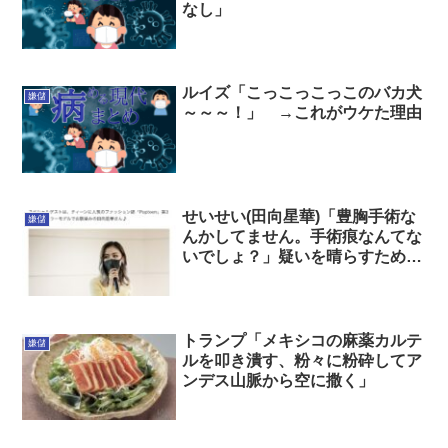
なし」
ルイズ「こっこっこっこのバカ犬
嫌儲
～～～！」 →これがウケた理由
せいせい(田向星華)「豊胸手術な
嫌儲
んかしてません。手術痕なんてな
いでしょ？」疑いを晴らすためお
ぱーいを360度全て公開
トランプ「メキシコの麻薬カルテ
嫌儲
ルを叩き潰す、粉々に粉砕してア
ンデス山脈から空に撒く」