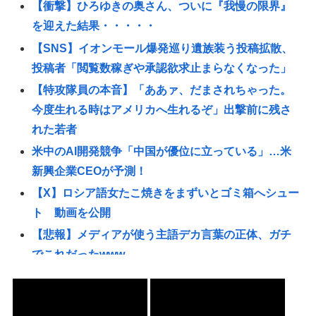
【衝撃】ひろゆきの奥さん、ついに『我慢の限界』
を迎えた結果・・・・・
【SNS】イオンモール爆発巡り遺族装う投稿拡散、
投稿者「閲覧数稼ぎや承認欲求止まらなくなった」
【特攻隊員の本音】「ああァ、だまされちゃった。
今度生れる時はアメリカへ生れるぞ」出撃前に残さ
れた若者
米中のAI開発競争「中国が優位に立っている」…米
新興企業CEOが予測！
【X】ロシア語女たこ焼きをまずいとゴミ箱へシュー
ト 動画を公開
【悲報】メディアが使う主語デカ言葉の正体、ガチ
でこれだったwww
【悲報】ワンピース原作者(7年前)「最終回を視野に
入れた展開がもう始まっています！」