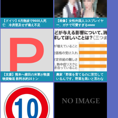
【ドイツ】6月熱波で9600人死
【画像】女性外国人コスプレイヤ
亡 冷房普及せず備え不足
ー、ガチで可愛すぎるwww
【Pickup08082945】
【支援】熊本へ横田の米軍が救援
農家「野菜を育てるのに苦労して
物資輸送 飲料水約16トン
いるんです。野菜を高いと言わな
いでください。」