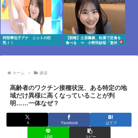
阿部華也子アナ ニットの巨
【朗報】土居楓奏、松屋で定食を
乳！！
食べる ⇒ 小野田紗栞「意外！
親近感持った」
ホーム
嫌儲
高齢者のワクチン接種状況、ある特定の地
域だけ異様に高くなっていることが判
明……一体なぜ？
X
Facebook
はてブ
LINE
コピー