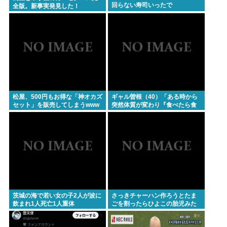
回らない寿司いったで
全版。新事実発見した！
松屋、500円もお得な「神オカズ
ギャル曽根（40）「ある時から
セット」を販売してしまうwww
突然体質が変わり『食べたら食
べた分太る』ようになった」
茨城の海で若い女の子2人が波に
さっきチャーハン作ろうとたま
飲まれ1人死亡1人重体
ごを割ったらひよこの胎児みた
いなのが出て来てトラウマなん
だけど