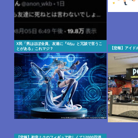
X民「男はほぼ全員、友達に『4ね』と冗談で言うこ
【悲報】アイド
とがある」これマジ？
【悲報】初音ミクのフィギュア欲しくて12000円消