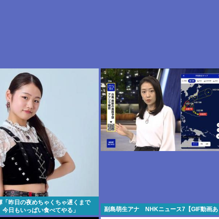
輝「昨日の夜めちゃくちゃ遅くまで
副島萌生アナ NHKニュース7【GIF動画
。今日もいっぱい食べてやる」