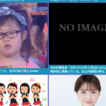
Win95開発者「日本でITが3Kと呼ばれる
秒バズーカ、反日行為で消えるwww
根本的に間違っている。次はAI敗戦が来る
でこの国は何も学ばない」