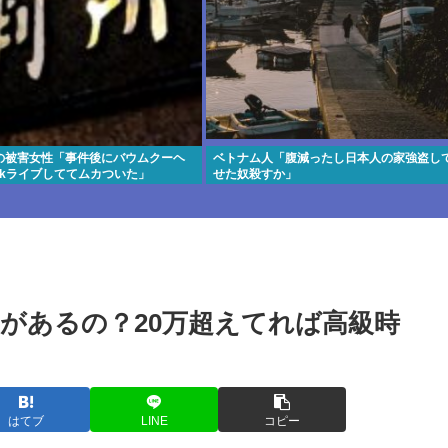
の被害女性「事件後にバウムクーヘ
ベトナム人「腹減ったし日本人の家強盗し
Tokライブしててムカついた」
せた奴殺すか」
があるの？20万超えてれば高級時
はてブ
LINE
コピー