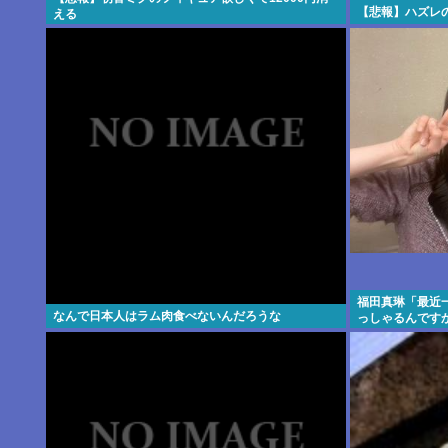
【悲報】ハズレ
える
福田真琳「最近
なんで日本人はラム肉食べないんだろうな
っしゃるんです
よ」