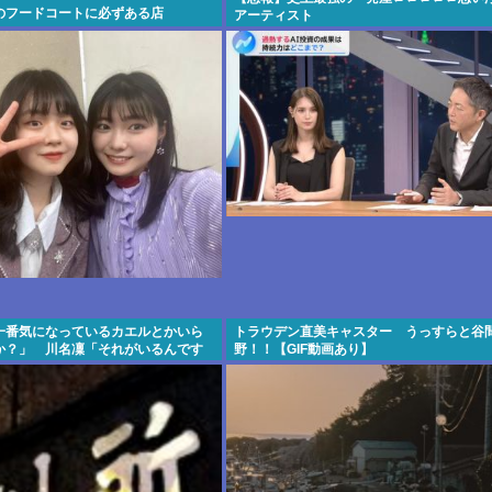
のフードコートに必ずある店
アーティスト
一番気になっているカエルとかいら
トラウデン直美キャスター うっすらと谷
か？」 川名凜「それがいるんです
野！！【GIF動画あり】