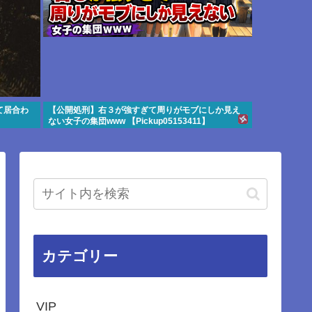
て居合わ
【公開処刑】右３が強すぎて周りがモブにしか見え
ない女子の集団www 【Pickup05153411】
カテゴリー
VIP