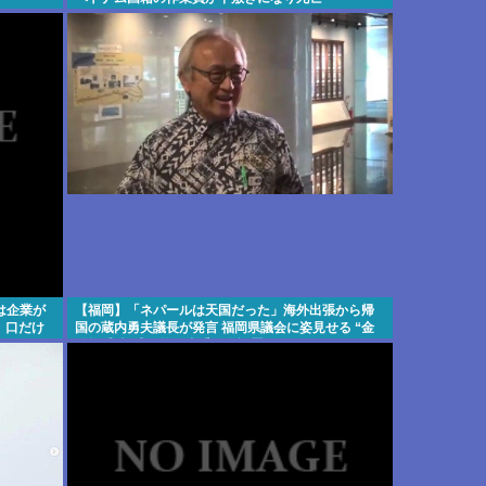
のは企業が
【福岡】「ネパールは天国だった」海外出張から帰
。口だけ
国の蔵内勇夫議長が発言 福岡県議会に姿見せる “金
銭授受”疑惑は第三者委員会設置へ