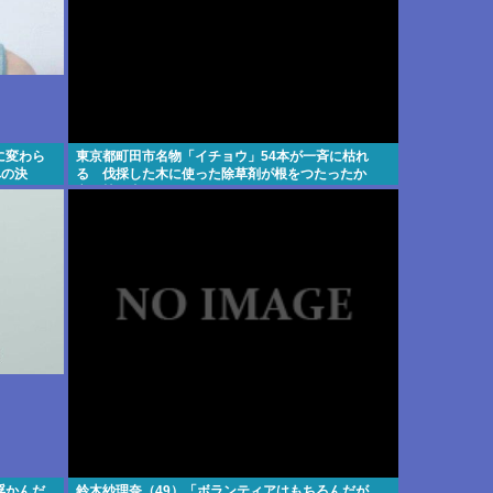
に変わら
東京都町田市名物「イチョウ」54本が一斉に枯れ
への決
る 伐採した木に使った除草剤が根をつたったか
市は植え直しへ [8/5]
浮かんだ
鈴木紗理奈（49）「ボランティアはもちろんだが、