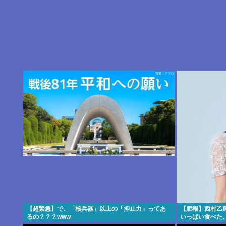
【超緊急】で、「核兵器」以上の「抑止力」ってあ
【肥報】西村乙
るの？？？www
いっぱい食べた