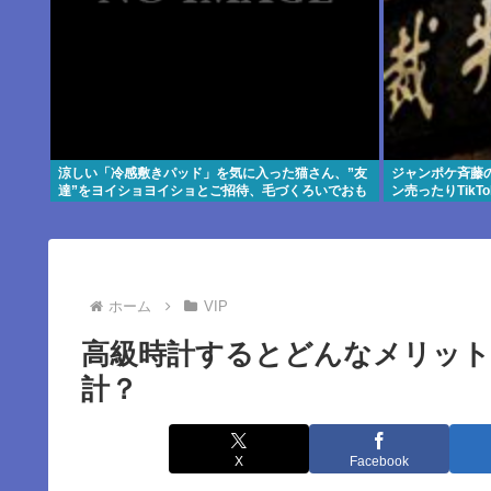
涼しい「冷感敷きパッド」を気に入った猫さん、”友
ジャンポケ斉藤
達”をヨイショヨイショとご招待、毛づくろいでおも
ン売ったりTik
てなし
ホーム
VIP
高級時計するとどんなメリット
計？
X
Facebook