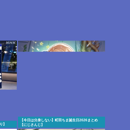
【今日は分身しない】町田ちま誕生日2026まとめ
あり】
【にじさんじ】