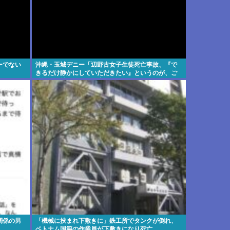
ーでない
沖縄・玉城デニー「辺野古女子生徒死亡事故、『で
きるだけ静かにしていただきたい』というのが、ご
遺族の気持ち。noteに書かれている」
関係の男
「機械に挟まれ下敷きに」鉄工所でタンクが倒れ、
ベトナム国籍の作業員が下敷きになり死亡