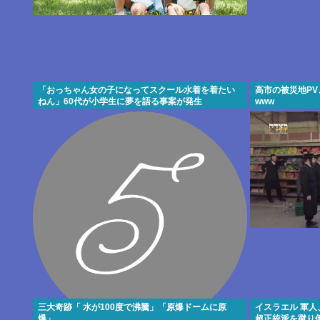
「おっちゃん女の子になってスクール水着を着たい
高市の被災地P
ねん」60代が小学生に夢を語る事案が発生
www
三大奇跡「 水が100度で沸騰」「原爆ドームに原
イスラエル 軍
爆」
超正統派を蹴り