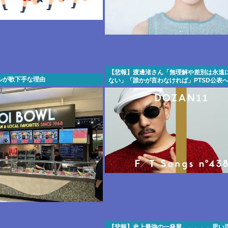
【悲報】渡邊渚さん「無理解や差別は永遠
ルが歌下手な理由
ない」「誰かが言わなければ」PTSD公表
意・・・・・・・・・
【悲報】史上最強の一発屋←←←←←思い