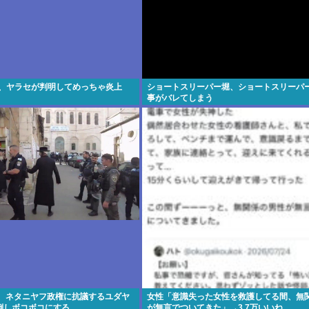
V、ヤラセが判明してめっちゃ炎上
ショートスリーパー堀、ショートスリーパ
事がバレてしまう
人、ネタニヤフ政権に抗議するユダヤ
女性「意識失った女性を救護してる間、無
倒しボコボコにする
が無言でついてきた」→3.7万いいね