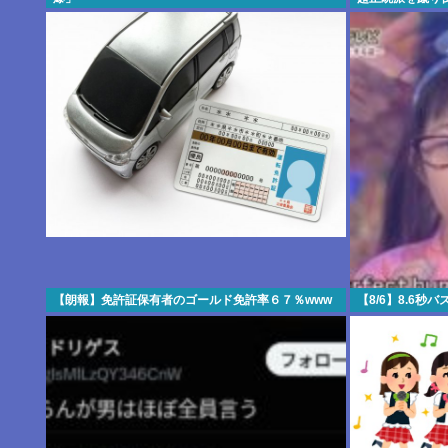
【朗報】免許証保有者のゴールド免許率６７％www
【8/6】8.6