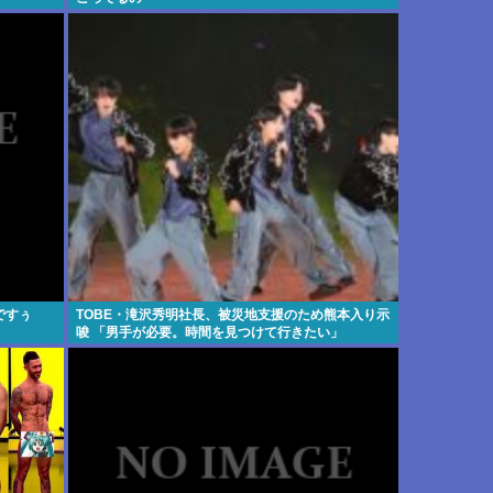
ですぅ
TOBE・滝沢秀明社長、被災地支援のため熊本入り示
唆 「男手が必要。時間を見つけて行きたい」