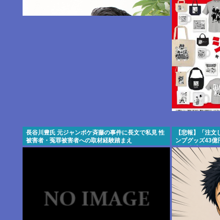
長谷川豊氏 元ジャンポケ斉藤の事件に長文で私見 性
【悲報】「注文
被害者・冤罪被害者への取材経験踏まえ
ンプグッズ43億
歳女逮捕