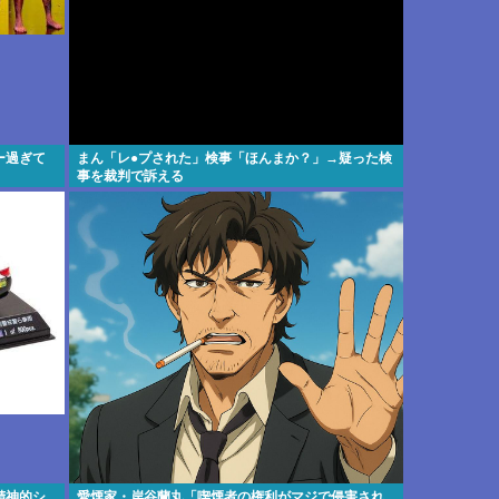
ー過ぎて
まん「レ●プされた」検事「ほんまか？」→疑った検
事を裁判で訴える
精神的シ
愛煙家・岸谷蘭丸「喫煙者の権利がマジで侵害され