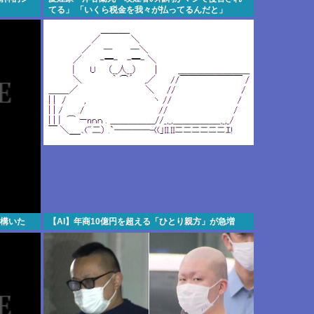
てる」 「いくら税金を我々が払ってるんだと」
結構いた
【AI】年商10億円を超える「ひとり親方」が急増