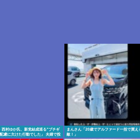
・西村ゆか氏、新党結成巡る”ブチギ
まんさん「20歳でアルファード一括で買え
「配慮に欠けた行動でした」 夫婦で投
敵！」