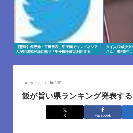
【悲報】保守党・百田代表、甲子園でインドネシア
タイ人12歳少女
人が始球式登場に怒り「甲子園を政治利用する
さん、求刑6年。
な！」
ホーム
VIP
飯が旨い県ランキング発表する
X
Facebook