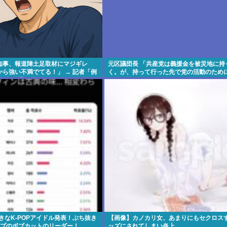
知事、報道陣土足取材にマジギレ
元区議団長 「共産党は義援金を被災地に持
ら強い不満でてる！」 → 記者「例
く。が、持って行った先で党の活動のため
事、怒り通り越して呆れてしまう
好きなK-POPアイドル発表！ぶち抜き
【画像】カノカリ女、あまりにもセクロス
ープのボブカットのリーダー！
ッズにされてしまい炎上