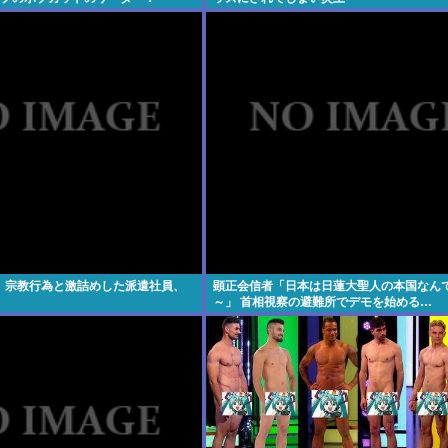
wxwxwxwxwxwxwxwxxxwx
】宗教行為と激詰めした派遣社員、
顕正会信者「日本は日蓮大聖人の本国なん
～」 首相視察の避難所でデモを始める…