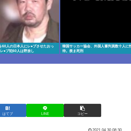
を60人の日本人にレ●プさせたおっ
韓国サッカー協会、外国人審判員数十人に
レ●プ犯60人は野放し
待。羨ま死刑
はてブ
LINE
コピー
2021.04.30 08:30