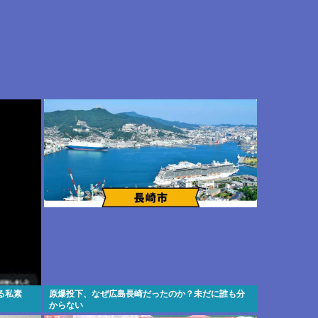
る私素
原爆投下、なぜ広島長崎だったのか？未だに誰も分
からない