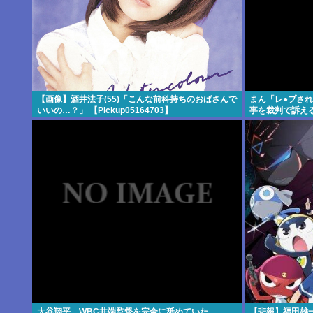
【画像】酒井法子(55)「こんな前科持ちのおばさんで
まん「レ●プさ
いいの…？」 【Pickup05164703】
事を裁判で訴え
大谷翔平、WBC井端監督を完全に舐めていた
【悲報】福田雄