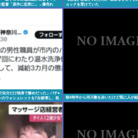
の監督「原作に忠実に」→爆売れ
ョックを受けていた
僚で自分だけ独身で惨めだった」パチ●
朝4時半から河川敷を歩いたけど既に人が
レのウォシュレットを7台破壊し、処