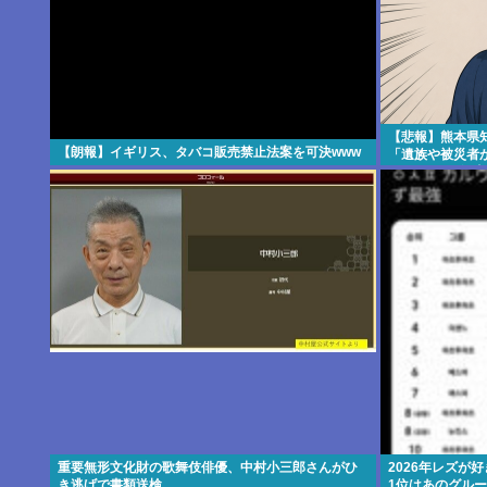
【悲報】熊本県
【朗報】イギリス、タバコ販売禁止法案を可決www
「遺族や被災者か
えば？」 → 知
………
重要無形文化財の歌舞伎俳優、中村小三郎さんがひ
2026年レズが
き逃げで書類送検
1位はあのグル