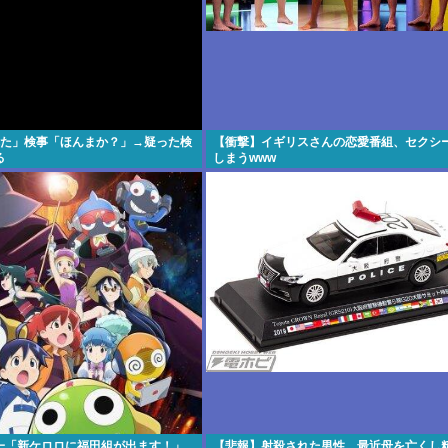
れた」検事「ほんまか？」→疑った検
【衝撃】イギリスさんの恋愛番組、セクシ
る
しまうwww
一「新ケロロに福田組が出ます！」
【悲報】射殺された男性、最近母を亡くし