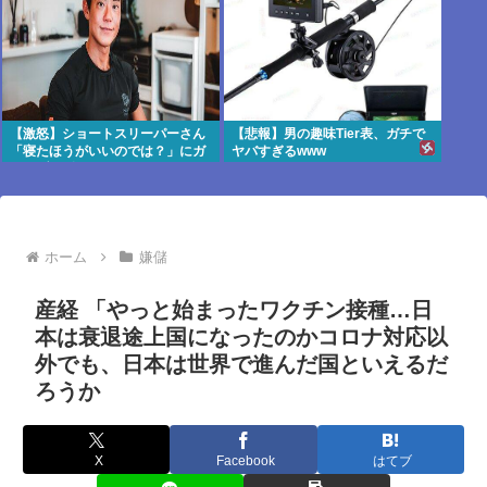
【激怒】ショートスリーパーさん
【悲報】男の趣味Tier表、ガチで
「寝たほうがいいのでは？」にガ
ヤバすぎるwww
チでブチギレwww
ホーム
嫌儲
産経 「やっと始まったワクチン接種…日
本は衰退途上国になったのかコロナ対応以
外でも、日本は世界で進んだ国といえるだ
ろうか
X
Facebook
はてブ