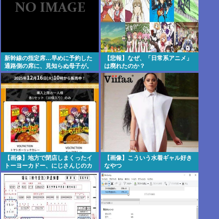
新幹線の指定席…早めに予約した
【悲報】なぜ、「日常系アニメ」
通路側の席に、見知らぬ母子が。
は廃れたのか？
車掌の呼びかけにも「目を閉じて
無視」して居座られました。無理
やり奪われた席は、結局“やったも
ん勝ち”になってしまうのでしょう
か？ 8/7
【画像】地方で閉店しまくったイ
【画像】こういう水着ギャル好き
トーヨーカドー、にじさんじのカ
なやつ
レーを半額で投げ売りする【仕入
れ担当無能】