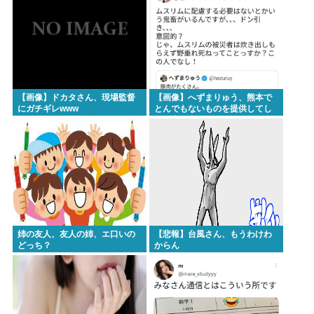
【画像】ドカタさん、現場監督
【画像】へずまりゅう、熊本で
にガチギレwww
とんでもないものを提供してし
まい大炎上wwwこれはとんでも
ないwww
姉の友人、友人の姉、エ口いの
【悲報】台風さん、もうわけわ
どっち？
からん