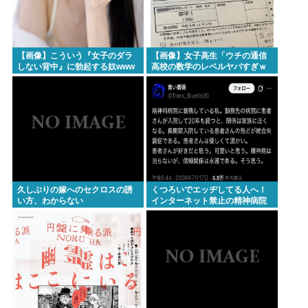
【画像】こういう『女子のダラ
【画像】女子高生「ウチの通信
しない背中』に勃起する奴www
高校の数学のレベルヤバすぎｗ
ｗｗ」
久しぶりの嫁へのセクロスの誘
くつろいでエッヂしてる人へ！
い方、わからない
インターネット禁止の精神病院
に20年以上入院してる人もいる
んですよ！