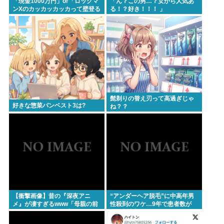
「現金1000万円」or「ロックマ
「ん？この男…？女から人気あ
ンXのカッカッカッカって壁登る
る！？好き！！！ ️」
能力」
髭剃りの替え刃って高過ぎじゃ
好きな惣菜パンベスト3は?
ね？？
【衝撃画像】昔の『深夜アニ
“アンダーヘア脱毛”に中高年男
メ』が凄すぎるwww「母親の前
性殺到のワケ…9年で患者数が
でギリギリ見れる深夜アニメ」
200倍以上
がこちら…この名作アニメは…