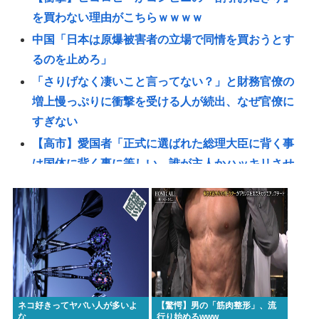
を買わない理由がこちらｗｗｗｗ
中国「日本は原爆被害者の立場で同情を買おうとす
るのを止めろ」
「さりげなく凄いこと言ってない？」と財務官僚の
増上慢っぷりに衝撃を受ける人が続出、なぜ官僚に
すぎない
【高市】愛国者「正式に選ばれた総理大臣に背く事
は国体に背く事に等しい。誰が主人かハッキリさせ
るべき」
リンゴ・スター⬅︎この人だけソロがしょぼいみたいな
風潮あるじゃないですか
【スペインが不法移民50万人を合法化】「富の象
徴」に掲示板「奴隷制の誕生かよ」
【朗報画像】現役JKママ、とんでもない事になって
ネコ好きってヤバい人が多いよ
【驚愕】男の「筋肉整形」、流
しまうwww 【Pickup07091604】
な
行り始めるwww