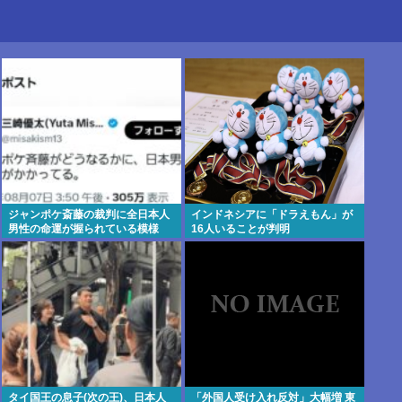
ジャンポケ斎藤の裁判に全日本人
インドネシアに「ドラえもん」が
男性の命運が握られている模様
16人いることが判明
タイ国王の息子(次の王)、日本人
「外国人受け入れ反対」大幅増 東