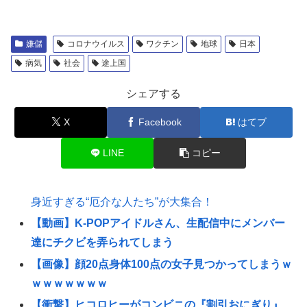
嫌儲
コロナウイルス
ワクチン
地球
日本
病気
社会
途上国
シェアする
X
Facebook
はてブ
LINE
コピー
身近すぎる“厄介な人たち”が大集合！
【動画】K-POPアイドルさん、生配信中にメンバー
達にチクビを弄られてしまう
【画像】顔20点身体100点の女子見つかってしまうｗ
ｗｗｗｗｗｗｗ
【衝撃】ヒコロヒーがコンビニの『割引おにぎり』