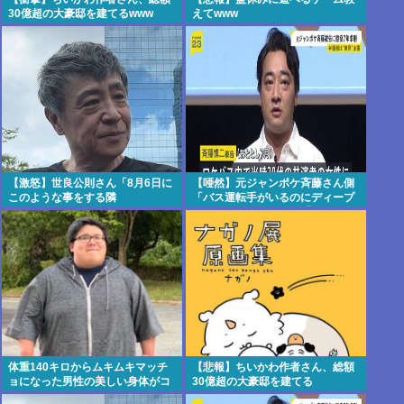
30億超の大豪邸を建てるwww
えてwww
【激怒】世良公則さん「8月6日に
【唖然】元ジャンポケ斉藤さん側
このような事をする隣
「バス運転手がいるのにディープ
国」・・・・・・・・・
キスなんてできない」「Aさんの
供述には矛盾
点」・・・・・・・・・
体重140キロからムキムキマッチ
【悲報】ちいかわ作者さん、総額
ョになった男性の美しい身体がコ
30億超の大豪邸を建てる
チラ！！！