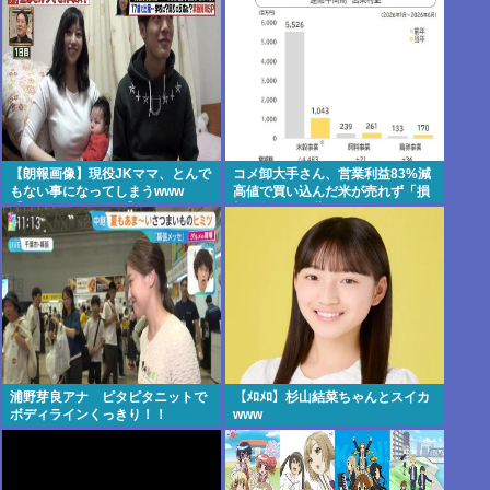
【朗報画像】現役JKママ、とんで
コメ卸大手さん、営業利益83%減
もない事になってしまうwww
高値で買い込んだ米が売れず「損
【Pickup07091604】
切り祭り」開幕へ
浦野芽良アナ ピタピタニットで
【ﾒﾛﾒﾛ】杉山結菜ちゃんとスイカ
ボディラインくっきり！！
www