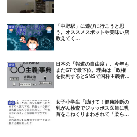
「中野駅」に遊びに行こうと思
嫌儲
う。オススメスポットや美味い店
教えてく
れ！！！！！！！！！！！！！！
！！！！！！！！！！
日本の「報道の自由度」、今年も
嫌儲
またG7で最下位。理由は「政権
を批判するとSNSで国粋主義者に
攻撃される」 ネトウヨ、世界に
認知される
女子小学生「助けて！健康診断の
嫌儲
乳がん検査でジャッポス医師に乳
首をこねくりまわされて「柔らか
いねぇ」って言われたの！」