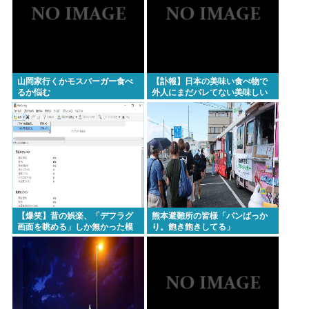
Powered by livedoor 相互RSS
山岡家行くかモスバーガー食べ
【訃報】日本の美味い食べ物で
るか悩む
外人にまだバレてない美味しい
日本の食べ物www
【爆笑】昔の娯楽、「デフラグ
熊本避難所の皆様「パンばっか
画面を眺める」しか無かった模
り。飽き飽きしてる」
様www