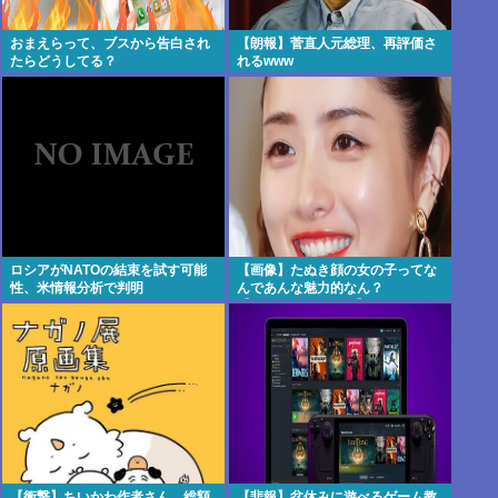
おまえらって、ブスから告白され
【朗報】菅直人元総理、再評価さ
たらどうしてる？
れるwww
ロシアがNATOの結束を試す可能
【画像】たぬき顔の女の子ってな
性、米情報分析で判明
んであんな魅力的なん？
【Pickup07091607】
【衝撃】ちいかわ作者さん、総額
【悲報】盆休みに遊べるゲーム教