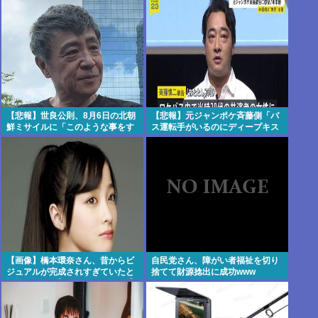
【悲報】世良公則、8月6日の北朝
【悲報】元ジャンポケ斉藤側「バ
鮮ミサイルに「このような事をす
ス運転手がいるのにディープキス
る隣国」と怒りか
なんてできない」
【画像】橋本環奈さん、昔からビ
自民党さん、障がい者福祉を切り
ジュアルが完成されすぎていたと
捨てて財源捻出に成功www
話題にwww 【Pickup07091609】