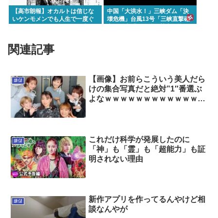
【高市朗報】オカルトは信じな
中国「大洪水！」三峡ダム「決
いケンモメンでも人生で一度ぐ
壊危機」台風13号「三峡直撃確
らい"超自然的な体験"した事あ
定」日本「最も強い勢力で接
るんだろ？？
近！（伊勢湾台風級」台風13号
と15号「中国本土でぶつかり合
関連記事
う（前代未聞」→
【画像】お前らこういう美人だら
嫌儲
けの集合写真だと絶対”1″番選ぶ
よなｗｗｗｗｗｗｗｗｗｗｗｗｗ
ｗｗｗｗｗｗｗｗｗ
これだけ科学が発展したのに
嫌儲
「神」も「霊」も「超能力」も証
明されない理由
新作アプリを作ってるんやけど相
嫌儲
談なんやが