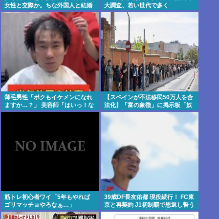
女性と交際か。ちな外国人と結婚
大調査、若い世代で多く
すれば継承権剥奪
薄毛男性「ボクもイケメンになれ
【スペインが不法移民50万人を合
ますか…？」 美容師「はいっ！な
法化】「富の象徴」に掲示板「奴
れますよ 」
隷制の誕生かよ」
筋トレ初心者ワイ「5年もやれば
39歳DF長友佑都 現役続行！ FC東
ゴリマッチョやろなぁ…」
京と再契約 J1初制覇で恩返し誓う
今日ホーム町田戦で正式表明