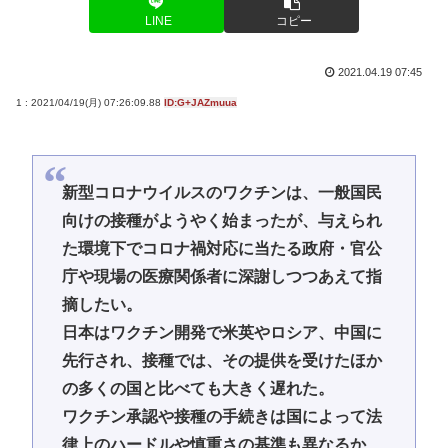
LINE
コピー
2021.04.19 07:45
1 : 2021/04/19(月) 07:26:09.88
ID:G+JAZmuua
新型コロナウイルスのワクチンは、一般国民
向けの接種がようやく始まったが、与えられ
た環境下でコロナ禍対応に当たる政府・官公
庁や現場の医療関係者に深謝しつつあえて指
摘したい。
日本はワクチン開発で米英やロシア、中国に
先行され、接種では、その提供を受けたほか
の多くの国と比べても大きく遅れた。
ワクチン承認や接種の手続きは国によって法
律上のハードルや慎重さの基準も異なるか