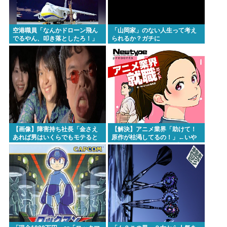
空港職員「なんかドローン飛ん
「山岡家」のない人生って考え
でるやん、叩き落としたろ！」
られるか？ガチに
→自爆ドローンだった事が判明
【画像】障害持ち社長「金さえ
【解決】アニメ業界「助けて！
あれば男はいくらでもモテると
原作が枯渇してるの！」←いや
いう事を証明してる」
既存作品の2期やったら良いよ
ね？