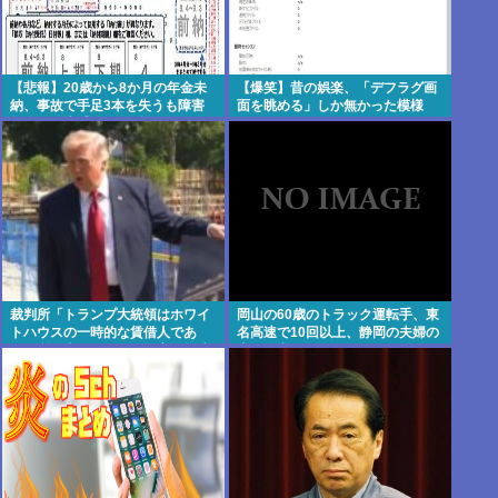
【悲報】20歳から8か月の年金未
【爆笑】昔の娯楽、「デフラグ画
納、事故で手足3本を失うも障害
面を眺める」しか無かった模様
年金は一生受給できず
www
裁判所「トランプ大統領はホワイ
岡山の60歳のトラック運転手、東
トハウスの一時的な賃借人であ
名高速で10回以上、静岡の夫婦の
り、所有者ではない」、宴会場建
車に追突
設の工事差し止め命令