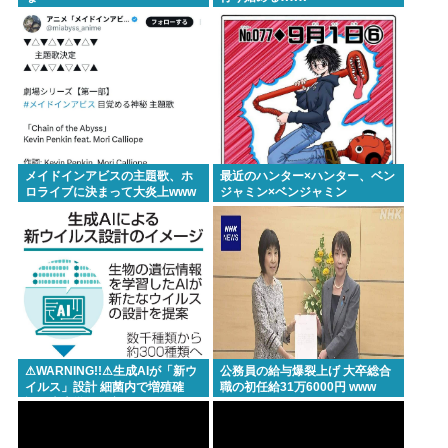
コメ卸大手さん、営業利益83%減 高値で買い込んだ
米が売れず「損切り祭り」開幕へ
新幹線の指定席…早めに予約した通路側の席に、見
知らぬ母子が。車掌の呼びかけにも「目を閉じて無
視」して居座られました。無理やり奪われた席は、
結局“やったもん勝ち”になってしまうのでしょう
メイドインアビスの主題歌、ホ
最近のハンター×ハンター、ベン
か？ 8/7
ロライブに決まって大炎上www
ジャミン×ベンジャミン
【悲報】なぜ、「日常系アニメ」は廃れたのか？
「巨乳」vs「巨尻」→結局どっちが良いの？
東浩紀さん、右からも左からも叩かれる「ポジショ
ントークをしないからこそ信頼できる」と擁護され
るwww
イチローの晩年(2011-2019)の成績、流石に擁護でき
⚠WARNING!!⚠生成AIが「新ウ
公務員の給与爆裂上げ 大卒総合
イルス」設計 細菌内で増殖確
職の初任給31万6000円 www
ないwww
認、米大学が研究