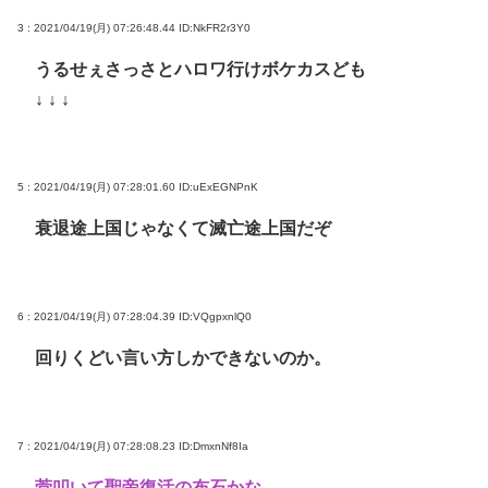
3 : 2021/04/19(月) 07:26:48.44
ID:NkFR2r3Y0
うるせぇさっさとハロワ行けボケカスども
↓ ↓ ↓
5 : 2021/04/19(月) 07:28:01.60
ID:uExEGNPnK
衰退途上国じゃなくて滅亡途上国だぞ
6 : 2021/04/19(月) 07:28:04.39
ID:VQgpxnlQ0
回りくどい言い方しかできないのか。
7 : 2021/04/19(月) 07:28:08.23
ID:DmxnNf8Ia
菅叩いて聖帝復活の布石かな