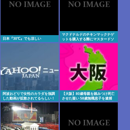
マクドナルドのチキンマックナゲ
日本『30℃』でも涼しい
ットを購入する際にマスタードソ
ースを選ぶやつ、ゲェジだった
阿波おどりで女性のカラダを強調
【大阪】80歳母親を踏みつけ死亡
した動画が拡散されてるらしい！
させた疑い 58歳無職息子を逮捕
許せないなこれ
13～14年前から2人暮らし「介護
疲れで日常的に暴行」 岬町