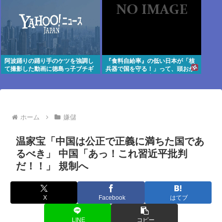
阿波踊りの踊り手のケツを強調し
『食料自給率』の低い日本が「核
て撮影した動画に徳島っ子ブチギ
兵器で国を守る！」って、頭おか
レ
しくね？食べ物止められたら終わ
りじゃん
ホーム
嫌儲
温家宝「中国は公正で正義に満ちた国であ
るべき」 中国「あっ！これ習近平批判
だ！！」 規制へ
X
Facebook
はてブ
LINE
コピー