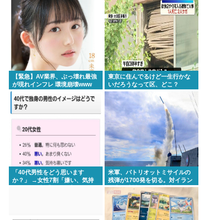
【緊急】AV業界、ぶっ壊れ最強
東京に住んでるけど一生行かな
が現れインフレ 環境崩壊www
いだろうなって区、どこ？
「40代男性をどう思います
米軍、パトリオットミサイルの
か？」 →女性7割「嫌い、気持
残弾が1700発を切る。対イラン
ち悪い」3割「知った事ではな
で大量消耗した分を補填するの
い」と回答。
に2年以上かかる模様。