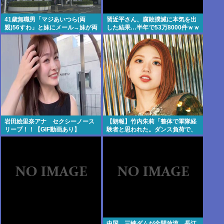
41歳無職男「マジあいつら(両
習近平さん、腐敗撲滅に本気を出
親)56すわ」と妹にメール→妹が両
した結果…半年で53万8000件ｗｗ
親にメール転送→両親が警察に相
ｗ
談→無職おじ逮捕
岩田絵里奈アナ セクシーノース
【朗報】竹内朱莉「整体で軍隊経
リーブ！！【GIF動画あり】
験者と思われた。ダンス負荷で、
私の骨と筋肉はもうグチャグチャ
になってい
中国、三峡ダムが全開放流。長江