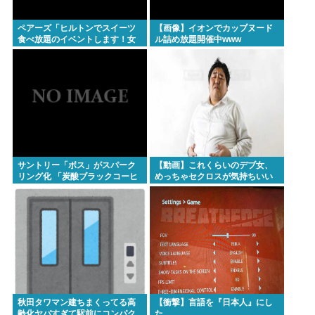
ペアーズ「ヒルトンでスイーツ
【画像】イオンでカップヌード
食べ放題のイベントします！女
ル詰め放題開催中www
2500円男7000円！！！」→男が
集まらないと話題に
サントリー「ボス」がスパーク
【動画】これくらいのデブ女、
リング化 「炭酸ブラックコーヒ
めっちゃセクロスが気持ちいい
ー」に
ww
秋田タワマン建ちまくってる高
【衝撃】言語を『日本人』にし
齢化ヤバすぎて駅前にコンパク
た