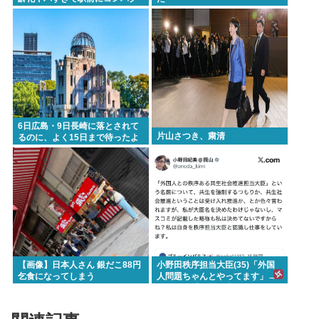
トシティつくって...
6日広島・9日長崎に落とされて
片山さつき、粛清
るのに、よく15日まで待ったよ
な
【画像】日本人さん 銀だこ88円
小野田秩序担当大臣(35)「外国
乞食になってしまう
人問題ちゃんとやってます」→
ネトウヨ「お前仕事してないだ
ろ 」→炎上www