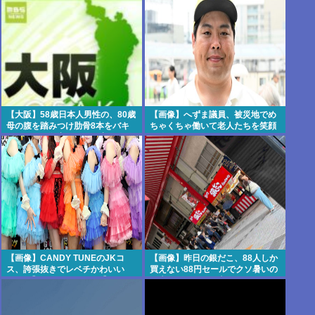
い」東名高速で「死の恐怖」約1.7
るな」
キロの追突！
【大阪】58歳日本人男性の、80歳
【画像】へずま議員、被災地でめ
母の腹を踏みつけ肋骨8本をバキ
ちゃくちゃ働いて老人たちを笑顔
バキにして殺害。子供を産んだ結
にしてしまうww
末がこれなら少子化仕方ないね
【画像】CANDY TUNEのJKコ
【画像】昨日の銀だこ、88人しか
ス、誇張抜きでレベチかわいい
買えない88円セールでクソ暑いの
www 【Pickup08082959】
に大行列をなす日本人がこれwww