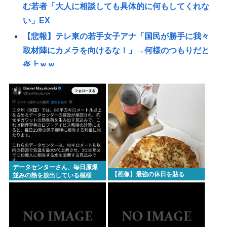
む若者「大人に相談しても具体的に何もしてくれな
い」EX
【悲報】テレ東の若手女子アナ「国民が勝手に我々
取材陣にカメラを向けるな！」→何様のつもりだと
炎上ｗｗ
【悲報】赤ちゃんをゴミ箱に捨てた女、パパ活で8回
も妊娠していた
【画像】ギャルさん、世界中に発信してる意識ゼロ
で修学旅行の宿をSNS公開してしまうｗｗｗ
【Pickup08082952】
【衝撃】元ジャンポケ斉藤慎二被告、求刑7年直後に
データセンターさん、毎日原爆
うつろな目で高額ギフトをねだり続け
【画像】最強の休日を貼る
並みの熱を放出している模様
る・・・・・・・・・
【衝撃】『ルパン三世』放送当時は「つまらない」
と酷評も再放送で視聴率30％超えwww