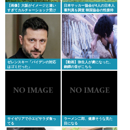
【画像】大阪がイメージと違い
日本サッカー協会が4人の日本人
すぎてカルチャーショック受け
審判員を調査 韓国協会の性接待
てる
疑惑で
ゼレンスキー「バイデンの対応
【動画】弥生人が虜になった、
はゴミだった」
銅鐸の音がこちら
サイゼリアで小エビサラダ食っ
ラーメン二郎、健康そうな見た
てる
目になる