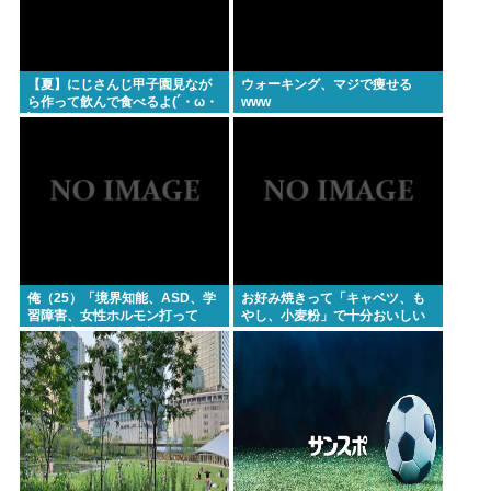
【爆笑】秋田県職員さん、ラブホテルから記者会見
www
ラーメン二郎「もう食わない？ さっきは食べれるっ
【夏】にじさんじ甲子園見なが
ウォーキング、マジで痩せる
て言ったじゃねーか！」（ヽ´ん`）「」 反論できる？
ら作って飲んで食べるよ(´・ω・
www
`)
昔のおまいら「マクドはクソ！モスバーガー最高
や！」👈この風潮はもう無くなった？
現在ヤフコメ時速ランキング1位の記事がこれ。どう
思う？
ベジットのベジータ要素、ネーミングセンスしかな
い
俺（25）「境界知能、ASD、学
お好み焼きって「キャベツ、も
習障害、女性ホルモン打って
やし、小麦粉」で十分おいしい
クーラーつけるくらいなら死を選ぶ 7割超え
る、実家が細い、父親がアル
よね？
中」⇦こいつが何歳でジサツする
か予想しようぜWW
Powered by livedoor 相互RSS