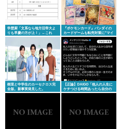
学歴厨「文系なら地方旧帝大よ
『ポケモンカード』バンダイの
りも早慶の方が上！」←これ
カードゲームも転売対策に”マイ
ナンバー”導入開始「効果テキメ
ン」
樹里と中学生のカーセクロス完
【正論】DAIGO「他人の人生に
全版。新事実発見した。
ケチつける時間あったら自分の
人生変えるために使え。お前ら
の人生が終わってることは変わ
らんぞ」