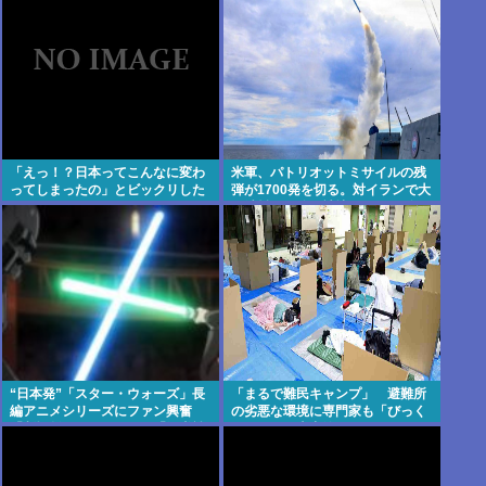
「えっ！？日本ってこんなに変わ
米軍、パトリオットミサイルの残
ってしまったの」とビックリした
弾が1700発を切る。対イランで大
こと
量消耗した分を補填するのに2年
以上かかる模様。
“日本発”「スター・ウォーズ」長
「まるで難民キャンプ」 避難所
編アニメシリーズにファン興奮
の劣悪な環境に専門家も「びっく
「劇場版にして欲しい」「艦隊戦
りした」 車中泊にもリスクが
も派手で面白い」
「熱したフライパンに飛び込むよ
うなもの」