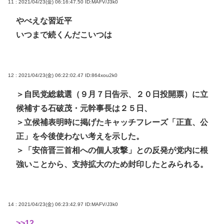
11 : 2021/04/23(金) 06:16:47.50
ID:MAFV/J3k0
やべえな習近平
いつまで続くんだこいつは
12 : 2021/04/23(金) 06:22:02.47
ID:864xou2k0
＞自民党総裁選（９月７日告示、２０日投開票）に立
候補する石破茂・元幹事長は２５日、
＞立候補表明時に掲げたキャッチフレーズ「正直、公
正」を今後使わない考えを示した。
＞「安倍晋三首相への個人攻撃」との反発が党内に根
強いことから、支持拡大のため封印したとみられる。
14 : 2021/04/23(金) 06:23:42.97
ID:MAFV/J3k0
>>12