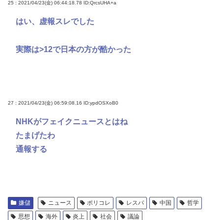
25 : 2021/04/23(金) 06:44:18.78
ID:QrcsUHA+a
はい、虚報スレでした
実際は>12で日本の方が酷かった
27 : 2021/04/23(金) 06:59:08.16
ID:ypdOSXoB0
NHKがフェイクニュースとはね
たまげたわ
通報する
嫌儲
ニュース
ポリコレ
レスバ
中国
哲学
思想
海外
炎上
社会
議論