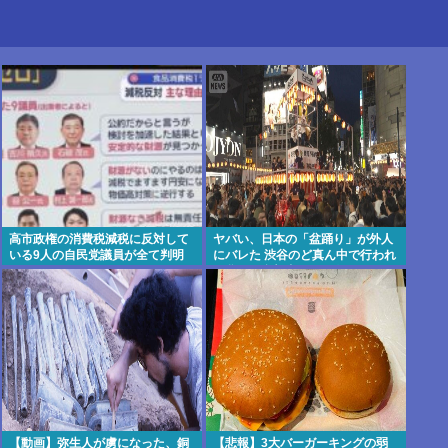
高市政権の消費税減税に反対して
ヤバい、日本の「盆踊り」が外人
いる9人の自民党議員が全て判明
にバレた 渋谷のど真ん中で行われ
www
た盆踊り参加者67000人のうち
20000人が外人、ダンシングヒー
ローに熱狂
【動画】弥生人が虜になった、銅
【悲報】3大バーガーキングの弱