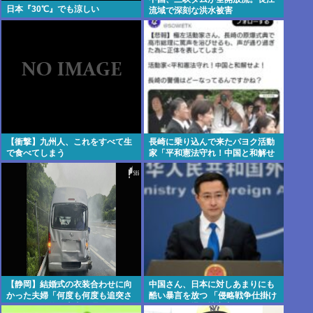
日本『30℃』でも涼しい
流域で深刻な洪水被害
【衝撃】九州人、これをすべて生
長崎に乗り込んで来たパヨク活動
で食べてしまう
家「平和憲法守れ！中国と和解せ
よ！」
【静岡】結婚式の衣装合わせに向
中国さん、日本に対しあまりにも
かった夫婦「何度も何度も追突さ
酷い暴言を放つ 「侵略戦争仕掛け
れ…何が目的か本当に理解できな
たくせに原爆で被害者ビジネスす