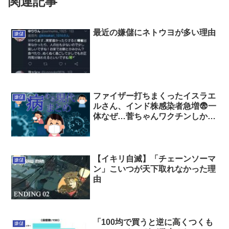
関連記事
最近の嫌儲にネトウヨが多い理由
嫌儲
ファイザー打ちまくったイスラエ
嫌儲
ルさん、インド株感染者急増😨一
体なぜ…菅ちゃんワクチンしか考
えてないのに
【イキリ自滅】「チェーンソーマ
嫌儲
ン」こいつが天下取れなかった理
由
「100均で買うと逆に高くつくも
嫌儲