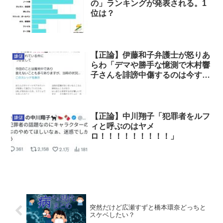
の」ランキングが発表される。1
位は？
【正論】伊藤和子弁護士が怒りあ
嫌儲
らわ「デマや勝手な憶測で木村響
子さんを誹謗中傷するのは今すぐ
やめてください」
【正論】中川翔子「犯罪者をルフ
嫌儲
ィと呼ぶのはヤメ
ロ！！！！！！！！！」
突然だけど広瀬すずと橋本環奈どっちと
スケベしたい？