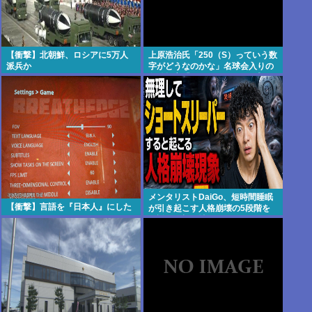
【衝撃】北朝鮮、ロシアに5万人
上原浩治氏「250（S）っていう数
派兵か
字がどうなのかな」名球会入りの
条件提言「300とか…」 #野球 |
2000安打のハードルが低い
メンタリストDaiGo、短時間睡眠
【衝撃】言語を『日本人』にした
が引き起こす人格崩壊の5段階を
解説…最初に壊れるのは眠気では
なく「心の余白」