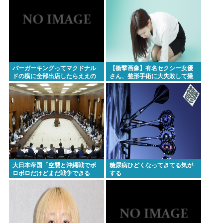
バーガーキングってマクドナル
【衝撃画像】有名セクシー女優
ドの横に全部出店したらええの
さん、整形手術に大失敗して撮
にな
影不能に⇒！！
大日本帝国「空襲と沖縄戦でボ
糖尿病ひどくなってきてる気が
ロボロだけどまだ戦争できる
する
ぞ！」言うほどか？