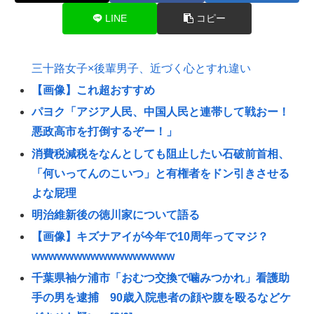
LINE
コピー
三十路女子×後輩男子、近づく心とすれ違い
【画像】これ超おすすめ
パヨク「アジア人民、中国人民と連帯して戦おー！
悪政高市を打倒するぞー！」
消費税減税をなんとしても阻止したい石破前首相、
「何いってんのこいつ」と有権者をドン引きさせる
よな屁理
明治維新後の徳川家について語る
【画像】キズナアイが今年で10周年ってマジ？
wwwwwwwwwwwwwwwww
千葉県袖ケ浦市「おむつ交換で噛みつかれ」看護助
手の男を逮捕 90歳入院患者の顔や腹を殴るなどケ