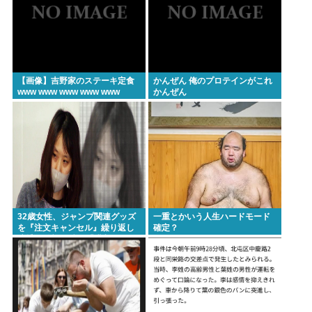
【画像】吉野家のステーキ定食
かんぜん 俺のプロテインがこれ
www www www www www
かんぜん
32歳女性、ジャンプ関連グッズ
一重とかいう人生ハードモード
を『注文キャンセル』繰り返し
確定？
逮捕。総額43億。「購入した気
分になる」