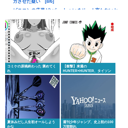
ガさせた疑い [8/6]
ビニコンの店員がいらっしゃいませー！言わないか
ら本社にクレームいれてやりましたよ！www
【悲報】高市早苗に逆らった財務官僚、異例の左遷
www
【悲報】NISA民、『オルカン』『S&P500』
『NASDAQ100』しか買わない
【悲報】お弁当屋さん、消費税が下がっても値段据
コミケの原稿終わった 褒めてく
【衝撃】来週の
え置き
れ
HUNTER×HUNTER、タイソン
王子とツベッバ王子死亡
高市総理と対話の避難所代表者「避難所の生活は至
wwwmwww
れり尽くせりで全く不自由ない、ありがとう！日本
人でよかった！」
ここ数年「どっちもどっち」とか「まだわからない
から叩くな」とかゆうチキン野郎が増えたけどどっ
から来たの？(´・ω・`)
夏休みだし人生初オールしよう
週刊少年ジャンプ、史上初の100
かな
万部割れ
【動画】手術中に熊本地震直撃やばすぎwww