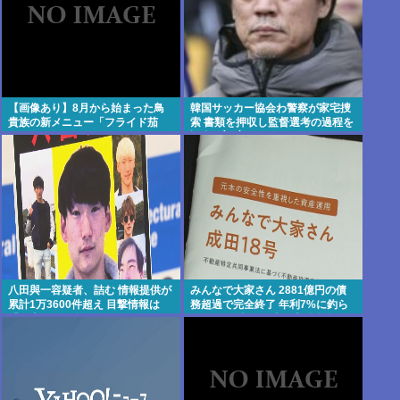
【画像あり】8月から始まった鳥
韓国サッカー協会わ警察が家宅捜
貴族の新メニュー「フライド茄
索 書類を押収し監督選考の過程を
子」がうますぎでした→3.2万いい
調査 <\`皿´>
ね
八田與一容疑者、詰む 情報提供が
みんなで大家さん 2881億円の債
累計1万3600件超え 目撃情報は
務超過で完全終了 年利7%に釣ら
「関東」が最多
れた3万人超の弱者の老後資金
2000億円が消滅