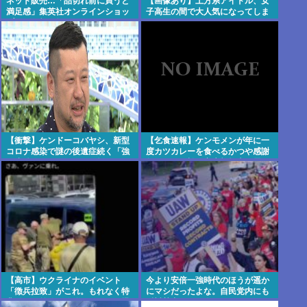
ネット販売…「品切れ前に買うと
【画像あり】土方系アイドル、女
満足感」集英社オンラインショッ
子高生の間で大人気になってしま
プで“43億円分”キャンセルか
うwww
200超のメールアカウント使い大
量注文 32歳女を逮捕 [8/6]
【衝撃】ケンドーコバヤシ、新型
【乞食速報】ケンモメンが年に一
コロナ感染で謎の後遺症続く「強
度カツカレーを食べるかつや感謝
い炭酸飲んだら、あばら折れそう
祭キター！松の家広報担当も震え
になる」
てそうw
【高市】ウクライナのイベント
今より安倍一強時代のほうが遥か
「徴兵拉致」がこれ。もれなく特
にマシだったよな。自民党内にも
典付きで前線で銃弾orドローン爆
反対勢力はいて会見はちゃんとや