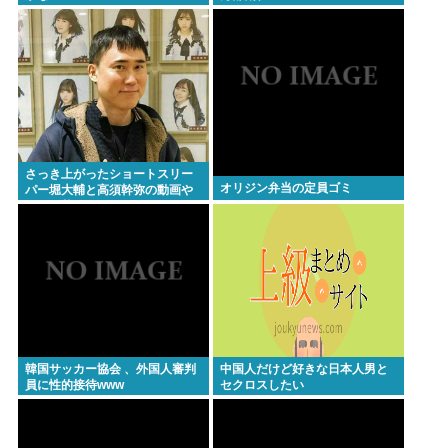
医療脱毛・脱毛サロンを考えてるんだが！脱毛モメ
ンいるか？？
ジャンポケ斉藤「同意があったんです。本当です。
信じて下さい」 ←何でこの主張が通らないの？
Powered by livedoor 相互RSS
さっき上がったショートスリー
オリジン弁当の定員ゴミ
パー堀大輔と高須幹弥の動画や
ばくて草
韓国サッカー協会 、外国人審判
中国人だけど好きな日本人男と
員に性的接待www
セクロスしたい