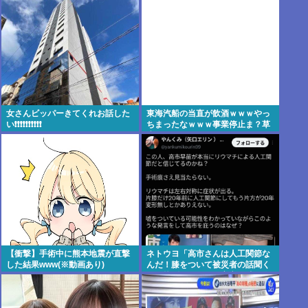
弾のプレゼントが貰える！
り国会にも出席、僅かに常識もあ
った
女さんビッパーきてくれお話した
東海汽船の当直が飲酒ｗｗｗやっ
い❗❗❗❗❗❗❗❗❗❗
ちまったなｗｗｗ事業停止ま？草
生えるｗｗ
【衝撃】手術中に熊本地震が直撃
ネトウヨ「高市さんは人工関節な
した結果www(※動画あり)
んだ！膝をついて被災者の話聞く
とか拷問だろ！」⇒高市の膝に人
工関節の手術痕が見当たらない