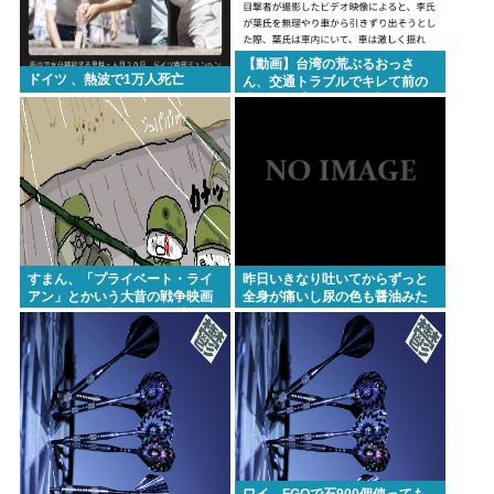
【動画】台湾の荒ぶるおっさ
ドイツ 、熱波で1万人死亡
ん、交通トラブルでキレて前の
車の運転手をナイフで斬りつけ
るも壮絶な返り討ちにあう
すまん、「プライベート・ライ
昨日いきなり吐いてからずっと
アン」とかいう大昔の戦争映画
全身が痛いし尿の色も醤油みた
見てみたら最初の30分で地獄な
いになってるんだけど
んだが…これずっと続く感じ？
ワイ、FGOで石900個使っても