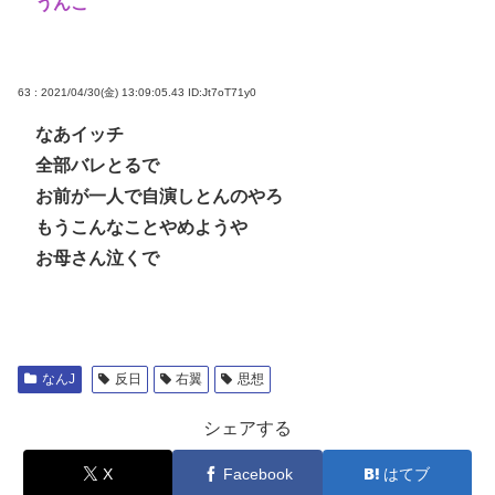
うんこ
63 : 2021/04/30(金) 13:09:05.43
ID:Jt7oT71y0
なあイッチ
全部バレとるで
お前が一人で自演しとんのやろ
もうこんなことやめようや
お母さん泣くで
なんJ
反日
右翼
思想
シェアする
X
Facebook
はてブ