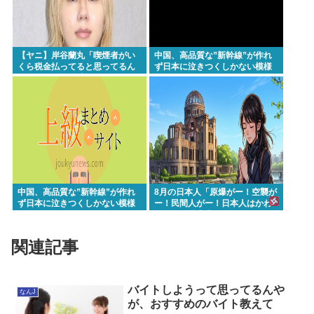
【ヤニ】岸谷蘭丸「喫煙者がい
中国、高品質な”新幹線”が作れ
くら税金払ってると思ってるん
ず日本に泣きつくしかない模様
だ、たばこは合法だぞ！」
www
中国、高品質な”新幹線”が作れ
8月の日本人「原爆がー！空襲が
ず日本に泣きつくしかない模様
ー！民間人がー！日本人はかわ
www
いそうな被害者！」→いやおま
えらは加害者だろごまかすな
www
関連記事
バイトしようって思ってるんや
なんJ
が、おすすめのバイト教えて