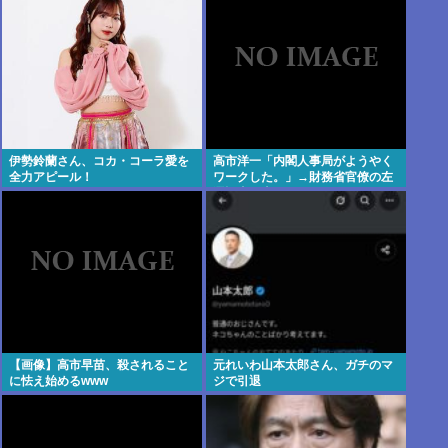
伊勢鈴蘭さん、コカ・コーラ愛を
高市洋一「内閣人事局がようやく
全力アピール！
ワークした。」→財務省官僚の左
遷記事を喜んでポスト
【画像】高市早苗、殺されること
元れいわ山本太郎さん、ガチのマ
に怯え始めるwww
ジで引退