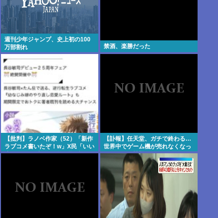
週刊少年ジャンプ、史上初の100
禁酒、楽勝だった
万部割れ
【批判】ラノベ作家（52）「新作
【訃報】任天堂、ガチで終わる…
ラブコメ書いたぞ！w」X民「いい
世界中でゲーム機が売れなくなっ
歳こいてラブコメ（笑）恥ずかし
てしまった模様
くないの？」←やめたれwと話題
に