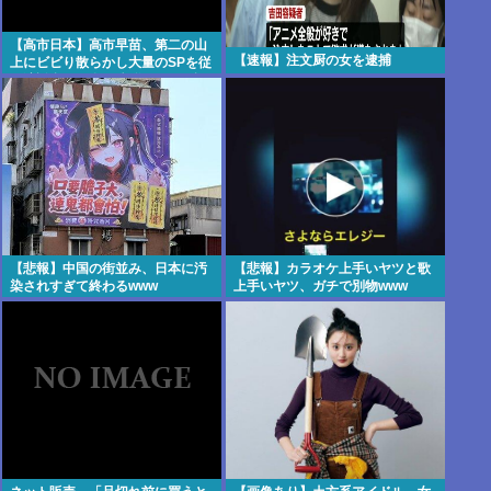
【高市日本】高市早苗、第二の山
【速報】注文厨の女を逮捕
上にビビり散らかし大量のSPを従
え演説台にも全面防弾ガラスを設
置
【悲報】中国の街並み、日本に汚
【悲報】カラオケ上手いヤツと歌
染されすぎて終わるwww
上手いヤツ、ガチで別物www