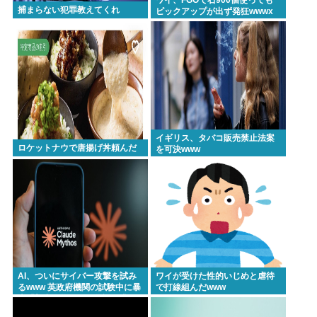
捕まらない犯罪教えてくれ
ピックアップが出ず発狂wwwx
イギリス、タバコ販売禁止法案
ロケットナウで唐揚げ丼頼んだ
を可決www
AI、ついにサイバー攻撃を試み
ワイが受けた性的いじめと虐待
るwww 英政府機関の試験中に暴
で打線組んだwww
走「架空人物になり承認要求」