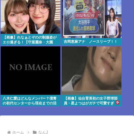
【画像】れなぁとぞのの制服姿が
吉岡恵麻アナ ノースリーブ！！
エロ過ぎる！【守屋麗奈・大園
玲】【櫻坂46】
八木仁愛はどんなメンバー？僕青
【画像】仙台育英初の女子野球部
の初代センターから現在までの活
員・星よつはがガチで可愛すぎ
動を紹介
る！
ホーム
なんJ