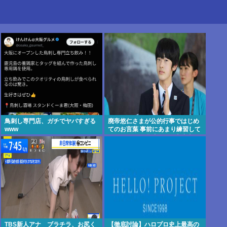
鳥刺し専門店、ガチでヤバすぎる
廃帝悠仁さまが公的行事ではじめ
www
てのお言葉 事前にあまり練習して
ないっぽい。滑舌悪いし大丈夫な
の
TBS新人アナ ブラチラ、お尻く
【徹底討論】ハロプロ史上最高の