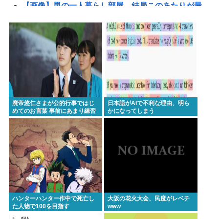
【画像】男の一人暮らし部屋、結局このあたりが最
強www
【衝撃】京大病院で正常な脳組織を誤摘出された50
代女性、手足も動かせず自発呼吸もできない重篤状
態に…「意識はある」
【緊縮財政が原因】従業員「退職」で倒産 最多ペー
ス
廃帝悠仁さまが公的行事ではじ
日本語がAIで不利な理由、明ら
【住民を威圧】熊本被災地訪問 高市への接触を拒む
めてのお言葉 事前にあまり練習
かになってしまう
してないっぽい。滑舌悪いし大
このコワモテ男は何者？
丈夫なの
高市早苗さん、相手に発言させない面会が決まる
www
『ちいかわ』が巨大”キャラコンテンツ”になった理
由 漫画研究&キャラクター論から紐解く
【悲報】お盆下り、安定の地獄絵図ｗｗｗ「休み」
ハンターハンター作中で死亡し
大阪の花火大会、民度がレベチ
って何だっけ？
た人物で100を目指す
www