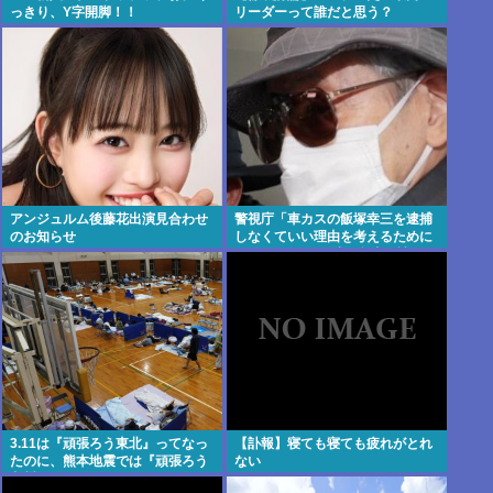
っきり、Y字開脚！！
リーダーって誰だと思う？
アンジュルム後藤花出演見合わせ
警視庁「車カスの飯塚幸三を逮捕
のお知らせ
しなくていい理由を考えるために
1000ページもの法解釈書を読ん
だ」
3.11は『頑張ろう東北』ってなっ
【訃報】寝ても寝ても疲れがとれ
たのに、熊本地震では『頑張ろう
ない
九州』とならなかったのは何故な