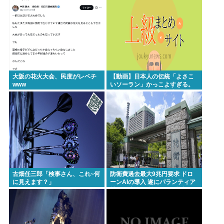
杉田水脈ってまともなこと言ってるから叩かれるん
だな
【動画】 35歳美人ママ👩、TV探偵ナイスクに出演も
老けすぎている48歳だろと誹謗中傷
面接官「一番結婚したいVTuberは誰ですか？」👈ど
う答える？
大阪の花火大会、民度がレベチ
【動画】日本人の伝統「よさこ
www
いソーラン」かっこよすぎる。
古来から我々のDNAに刻まれた
踊り
Powered by livedoor 相互RSS
古畑任三郎「検事さん、これ~何
防衛費過去最大9兆円要求 ドロ
に見えます？」
ーンAIの導入 遂にパランティア
社(CIA出資)の戦術OSを導入か