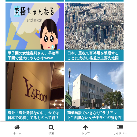
「RESCENE」の三国志時代に
突入！
甲子園の女性審判さん、早速甲
日本、重税で富裕層を撃退する
子園で盛大にやらかすwww
ことに成功し格差は主要先進国
で最小
海外「海外発祥なのに、今では
商業施設でいきなり"ラリアッ
日本で定着してるものって何？
ト" 面識ない女子中学生の顎を右
その逆も教えて！」（海外の反
腕で殴打 22歳女性を暴行容疑で
応）
逮捕
ホーム
検索
トップ
サイドバー