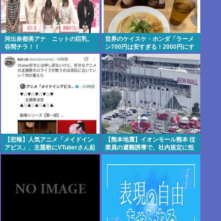
河出奈都美アナ ニットの巨乳、
世界のケイスケ・ホンダ「ラーメ
谷間チラ！！
ン700円は安すぎる！2000円にす
るべき」
【悲報】人気アニメ「メイドイン
【熊本地震】イオンモール熊本 従
アビス」、主題歌にVTuberさん起
業員の避難誘導で、社内規定に抵
用でまたまたまた炎上www
触か