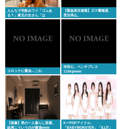
人んちで宅飲みワイ「ゴムあ
【緊急高市速報】ガス警報器、
る？」家主の女さん「は
受注停止。
ぁ？！」⇒結果www
寺田心、ベンチプレス
コロッケに醤油←これ
110kgwww
【画像】男の一人暮らし部屋、
KーPOPアイドル、
結局こういうのが最強www
「BABYMONSTER」「ILLIT」