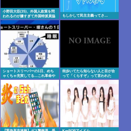
小野田大臣(35)、外国人政策を問
もしかして民主主義ってさ…
われるのが嫌すぎて外国特派員協
会の招待を連続拒否www
ショートスリーパーの1日、めち
街歩いてたら知らない人と目が合
ゃくちゃ充実してる…これ革命や
って「くらすぞ」って言われた
ろwww
【緊急高市速報】ガス警報器、受
KーPOPアイドル、