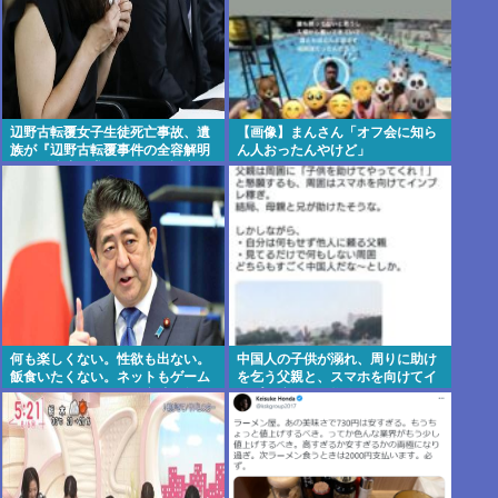
辺野古転覆女子生徒死亡事故、遺
【画像】まんさん「オフ会に知ら
族が『辺野古転覆事件の全容解明
ん人おったんやけど」
と再発防止を求める会』を設立
何も楽しくない。性欲も出ない。
中国人の子供が溺れ、周りに助け
飯食いたくない。ネットもゲーム
を乞う父親と、スマホを向けてイ
も飽きた。何をしても意味が無
ンプレ稼ぎの見物人
い。安倍晋三