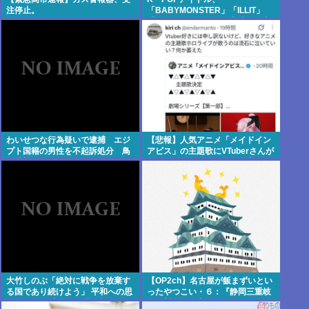
注停止。
「BABYMONSTER」「ILLIT」
「RESCENE」の三国志時代に突
入！
わいせつな行為疑いで逮捕 エジ
【悲報】人気アニメ「メイドイン
プト国籍の男性を不起訴処分 鳥
アビス」の主題歌にVTuberさんが
取地検 [8/8]
起用されてまたまたまた炎上、も
う何回目だよ…
大竹しのぶ「絶対に戦争を放棄す
【OP2ch】名古屋が飯まずいとい
る国であり続けよう」 平和への思
ったやつこい・６：『静岡三重岐
いをつづる 広島に原爆が投下され
阜の料理は名古屋飯みたいなもん