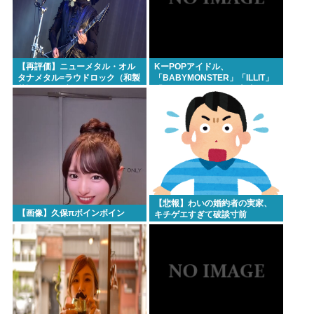
【再評価】ニューメタル・オル
KーPOPアイドル、
タナメタル=ラウドロック（和製
「BABYMONSTER」「ILLIT」
英語）がZに刺さってるらしい。
「RESCENE」の三国志時代に
お前らがキッズの頃好きだった
突入！
バンドは何？
【悲報】わいの婚約者の実家、
【画像】久保πボインボイン
キチゲエすぎて破談寸前