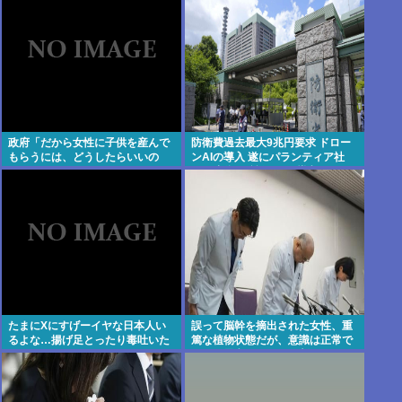
のか？
政府「だから女性に子供を産んで
防衛費過去最大9兆円要求 ドロー
もらうには、どうしたらいいの
ンAIの導入 遂にパランティア社
よ;;」
(CIA出資)の戦術OSを導入か
たまにXにすげーイヤな日本人い
誤って脳幹を摘出された女性、重
るよな…揚げ足とったり毒吐いた
篤な植物状態だが、意識は正常で
り…
何かを思考していると判明