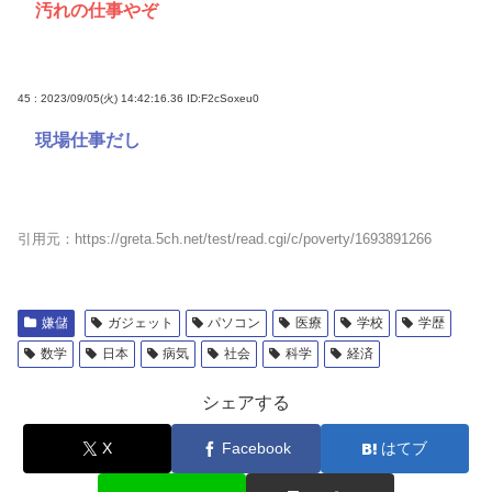
汚れの仕事やぞ
45 : 2023/09/05(火) 14:42:16.36
ID:F2cSoxeu0
現場仕事だし
引用元：https://greta.5ch.net/test/read.cgi/c/poverty/1693891266
嫌儲
ガジェット
パソコン
医療
学校
学歴
数学
日本
病気
社会
科学
経済
シェアする
X
Facebook
はてブ