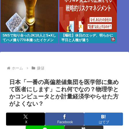
SNSで知り合ったJK10人とS●Xし
【嘔吐】休日のエッヂ、明らかに
てハメ撮り770本撮ったイケメン
平日と人種が違う
逮捕www
ホーム
嫌儲
日本「一番の高偏差値集団を医学部に集め
て医者にします」これ何でなの？物理学と
かコンピュータとか計量経済学やらせた方
がよくない？
X
Facebook
はてブ