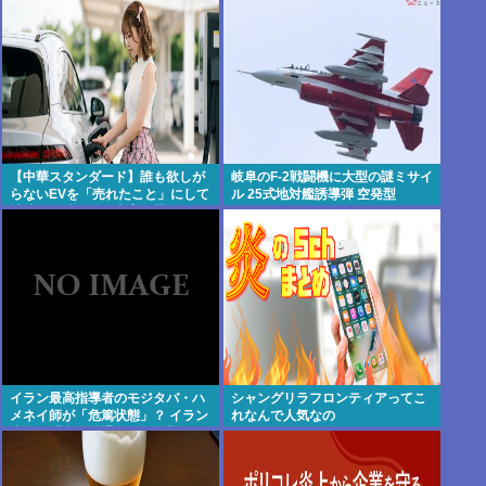
てから81年 #芸能 | 沖縄は中国領
やろ？』：・：『名古屋の観光地
土と主張されたら
一覧』【名古屋以外】
【中華スタンダード】誰も欲しが
岐阜のF-2戦闘機に大型の謎ミサイ
らないEVを「売れたこと」にして
ル 25式地対艦誘導弾 空発型
補助金を騙し取る事案が横行
イラン最高指導者のモジタバ・ハ
シャングリラフロンティアってこ
メネイ師が「危篤状態」？ イラン
れなんで人気なの
大統領「意思疎通はかなり難し
い」