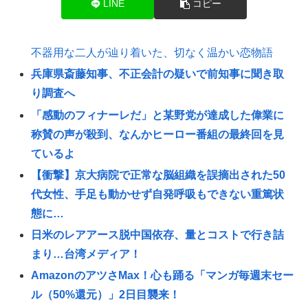
LINE
コピー
不器用な二人が辿り着いた、切なく温かい恋物語
兵庫県斎藤知事、不正会計の疑いで前知事に聞き取
り調査へ
「感動のフィナーレだ」と某野党が達成した偉業に
称賛の声が殺到、なんかヒーロー番組の最終回を見
ているよ
【衝撃】京大病院で正常な脳組織を誤摘出された50
代女性、手足も動かせず自発呼吸もできない重篤状
態に…
日米のレアアース脱中国依存、量とコストで行き詰
まり…台湾メディア！
AmazonのアツさMax！心も踊る「マンガ毎週末セー
ル（50%還元）」2日目襲来！