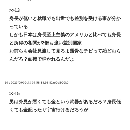
>>13
身長が低いと就職でも出世でも差別を受ける事が分か
っている
しかも日本は身長至上主義のアメリカと比べても身長
と所得の相関が2倍も強い差別国家
お前らも会社見渡して見ろよ露骨なチビって殆どおら
んだろ？面接で弾かれるんだよ
19 : 2023/09/06(水) 07:58:38.98
ID:nlCoSO6k0
>>15
男は外見が悪くても金という武器があるだろ？身長低
くても金配ったり宇宙行けるだろうが