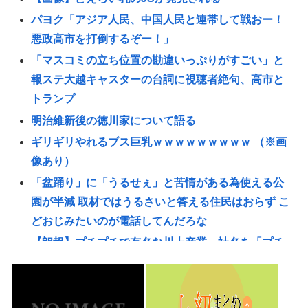
パヨク「アジア人民、中国人民と連帯して戦おー！
悪政高市を打倒するぞー！」
「マスコミの立ち位置の勘違いっぷりがすごい」と
報ステ大越キャスターの台詞に視聴者絶句、高市と
トランプ
明治維新後の徳川家について語る
ギリギリやれるブス巨乳ｗｗｗｗｗｗｗｗｗ （※画
像あり）
「盆踊り」に「うるせぇ」と苦情がある為使える公
園が半減 取材ではうるさいと答える住民はおらず こ
どおじみたいのが電話してんだろな
【朗報】プチプチで有名な川上産業、社名を「プチ
プチ株式会社」に変更www
【悲報】女優・南沙良さん（24）「私は陰キャ。人
と話したくないので家に引きこもってPCでアニメを