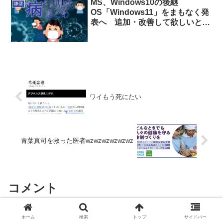
MS、Windows10の後継
嫌儲
OS「Windows11」をまもなく発
表へ 追加・改善して欲しいとこ
ろ教えて
ワイもう死にたい
青葉真司を救った医者wzwzwzwzwzwz
コメント
ホーム
検索
トップ
サイドバー
コメントを書き込む