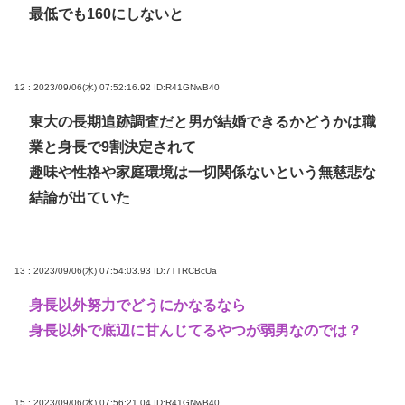
最低でも160にしないと
12 : 2023/09/06(水) 07:52:16.92
ID:R41GNwB40
東大の長期追跡調査だと男が結婚できるかどうかは職
業と身長で9割決定されて
趣味や性格や家庭環境は一切関係ないという無慈悲な
結論が出ていた
13 : 2023/09/06(水) 07:54:03.93
ID:7TTRCBcUa
身長以外努力でどうにかなるなら
身長以外で底辺に甘んじてるやつが弱男なのでは？
15 : 2023/09/06(水) 07:56:21.04
ID:R41GNwB40