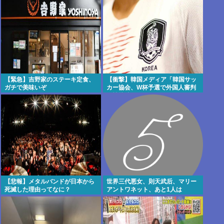
ケガさせた疑い [8/6]
【緊急】吉野家のステーキ定食、
【衝撃】韓国メディア「韓国サッ
ガチで美味いぞ
カー協会、W杯予選で外国人審判
に性接待」
【悲報】メタルバンドが日本から
世界三代悪女、則天武后、マリー
死滅した理由ってなに？
アントワネット、あと1人は