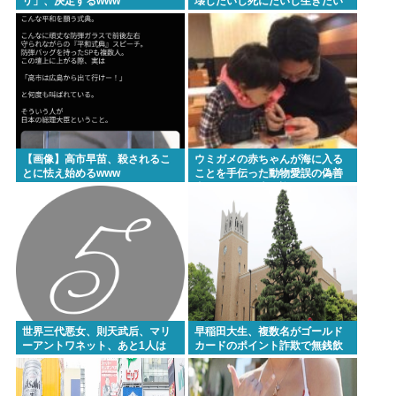
リ」、決定するwww
壊したいし死にたいし生きたい
よな
【画像】高市早苗、殺されるこ
ウミガメの赤ちゃんが海に入る
とに怯え始めるwww
ことを手伝った動物愛誤の偽善
者、最悪の結末を迎える
世界三代悪女、則天武后、マリ
早稲田大生、複数名がゴールド
ーアントワネット、あと1人は
カードのポイント詐欺で無銭飲
食