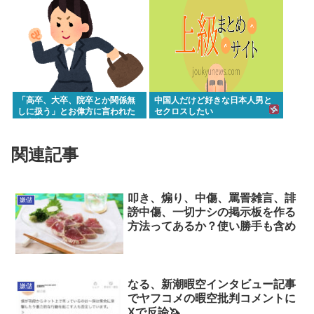
「高卒、大卒、院卒とか関係無
中国人だけど好きな日本人男と
しに扱う」とお偉方に言われた
セクロスしたい
修士卒の女の子が...
関連記事
叩き、煽り、中傷、罵詈雑言、誹
嫌儲
謗中傷、一切ナシの掲示板を作る
方法ってあるか？使い勝手も含め
なる、新潮暇空インタビュー記事
嫌儲
でヤフコメの暇空批判コメントに
Xで反論🦄