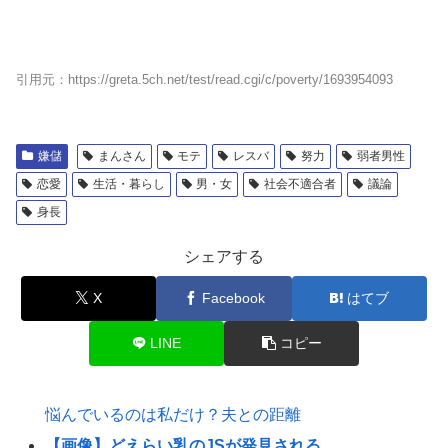
引用元：https://greta.5ch.net/test/read.cgi/c/poverty/1693954093
嫌儲
まんさん
モテ
レスバ
努力
弱者男性
恋愛
生活・暮らし
男・女
社会不適合者
議論
身長
シェアする
X
Facebook
はてブ
LINE
コピー
悩んでいるのは私だけ？夫との距離
【画像】どえらい乳のJSが発見される