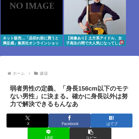
ネット販売…「品切れ前に買うと
【画像あり】土方系アイドル、女
満足感」集英社オンラインショッ
子高生の間で大人気になってしま
プで“43億円分”キャンセルか
うwww
200超のメールアカウント使い大
量注文 32歳女を逮捕 [8/6]
ホーム
嫌儲
弱者男性の定義、「身長156cm以下のモテ
ない男性」に決まる。確かに身長以外は努
力で解決できるもんなあ
X
Facebook
はてブ
LINE
コピー