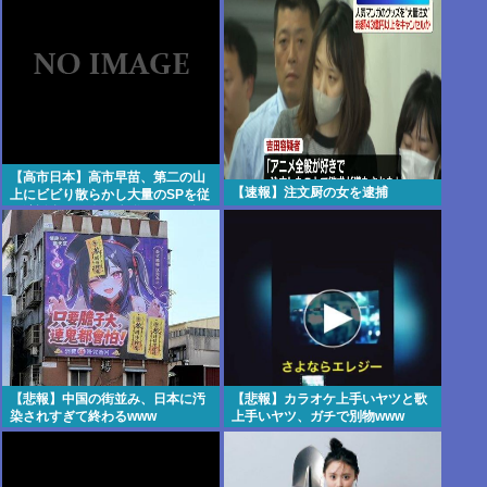
くないの？」←やめたれwと話題
に
【高市日本】高市早苗、第二の山
【速報】注文厨の女を逮捕
上にビビり散らかし大量のSPを従
え演説台にも全面防弾ガラスを設
置
【悲報】中国の街並み、日本に汚
【悲報】カラオケ上手いヤツと歌
染されすぎて終わるwww
上手いヤツ、ガチで別物www