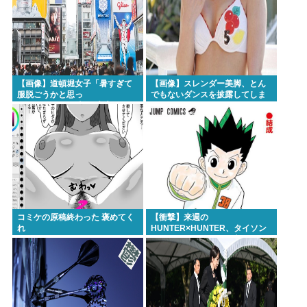
【画像】道頓堀女子「暑すぎて
【画像】スレンダー美脚、とん
服脱ごうかと思っ
でもないダンスを披露してしま
た」･･････････ﾊﾟｼｬｯ！！
うwww
コミケの原稿終わった 褒めてく
【衝撃】来週の
れ
HUNTER×HUNTER、タイソン
王子とツベッバ王子死亡
wwwmwww