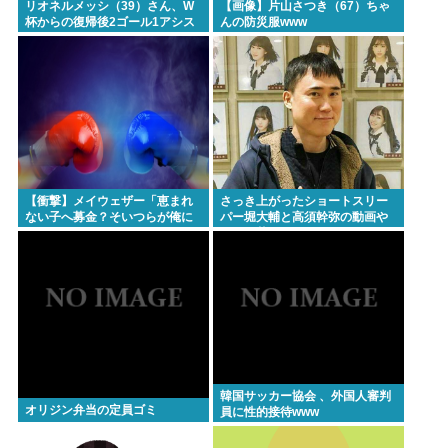
リオネルメッシ（39）さん、W
【画像】片山さつき（67）ちゃ
杯からの復帰後2ゴール1アシス
んの防災服www
トしてしまうwww
【衝撃】メイウェザー「恵まれ
さっき上がったショートスリー
ない子へ募金？そいつらが俺に
パー堀大輔と高須幹弥の動画や
何かしてくれたの
ばくて草
か・・・・・・？」⇒！！！
韓国サッカー協会 、外国人審判
オリジン弁当の定員ゴミ
員に性的接待www