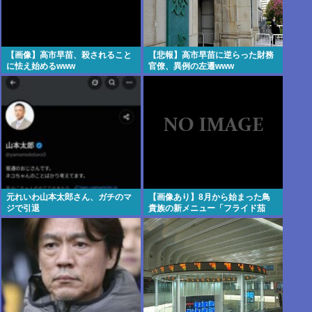
【画像】高市早苗、殺されること
【悲報】高市早苗に逆らった財務
に怯え始めるwww
官僚、異例の左遷www
元れいわ山本太郎さん、ガチのマ
【画像あり】8月から始まった鳥
ジで引退
貴族の新メニュー「フライド茄
子」がうますぎでした→3.2万いい
ね