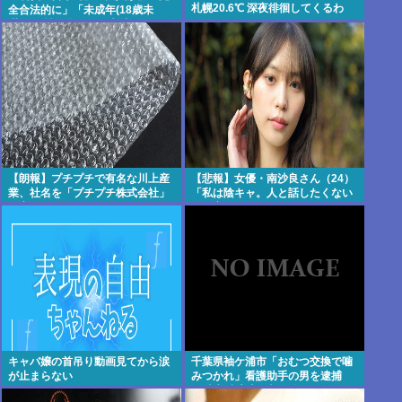
札幌20.6℃ 深夜徘徊してくるわ
全合法的に」「未成年(18歳未
満)」と性行為をする方法ってある
の？
【朗報】プチプチで有名な川上産
【悲報】女優・南沙良さん（24）
業、社名を「プチプチ株式会社」
「私は陰キャ。人と話したくない
に変更www
ので家に引きこもってPCでアニメ
を観ていた
い」・・・・・・・・・
キャバ嬢の首吊り動画見てから涙
千葉県袖ケ浦市「おむつ交換で噛
が止まらない
みつかれ」看護助手の男を逮捕
90歳入院患者の顔や腹を殴るなど