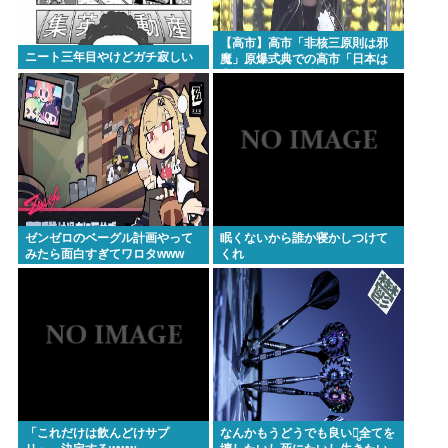
Powered by livedoor 相互RSS
【高市】高市「非核三原則は邪
ニート三年目やけどガチ寂しい
魔」原爆式典での高市「日本は
非核三原則を堅持しており、唯
一の被爆国として…」お目々パ
チパチッ
ゼンゼロのベーグル計画やって
眠くないから誰か寝かしつけて
みたら面白すぎてワロタwww
くれ
「これだけは飲んどけサプ
なんかもうどうでも良いし̤̬全てを