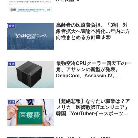
高齢者の医療費負担、「3割」対
嫌儲
象者拡大へ議論本格化…年内に方
向性まとめる方針🏥👴🧓
最強空冷CPUクーラー四天王の一
嫌儲
角、アサシンの新型が発表。
DeepCool、Assassin-IV。
TDP280W対応で最新i9も冷却可
能に
【超絶悲報】なりたい職業は？ア
嫌儲
メリカ「医師教師ITエンジニア」
韓国「YouTuberイースポーツゲ
ームクリエイター」
wwwwwwwwwwwww