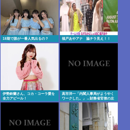
18期で誰が一番人気出るの？
福戸あやアナ 脇チラ見え！！
伊勢鈴蘭さん、コカ・コーラ愛を
高市洋一「内閣人事局がようやく
全力アピール！
ワークした。」→財務省官僚の左
遷記事を喜んでポスト