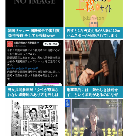
観ていたい」・・・・・・・・・
千葉県袖ケ浦市「おむつ交換で噛みつかれ」看護助
手の男を逮捕 90歳入院患者の顔や腹を殴るなどケ
韓国サッカー 国際試合で審判買
押すと1万円貰えるが大阪に10m
ガさせた疑い [8/6]
収(性接待)をしてた模様www
ハムスターが召喚されてしまう
ボタン
【緊急】吉野家のステーキ定食、ガチで美味いぞ
【衝撃】韓国メディア「韓国サッカー協会、W杯予選
で外国人審判に性接待」
ビニコンの店員がいらっしゃいませー！言わないか
ら本社にクレームいれてやりましたよ！www
ここ数年「どっちもどっち」とか「まだわからない
男女共同参画局「女性が尊重さ
刑事裁判には「疑わしきは罰せ
れない避難所のあり方を許しは
ず」という原則があるのになぜ
から叩くな」とかゆうチキン野郎が増えたけどどっ
しません、このチェックシート
「性交の同意がなかった」とい
から来たの？(´・ω・`)
を必ず遵守してください」
う確かめようが無いもので有罪
になるの？
【動画】手術中に熊本地震直撃やばすぎwww
医療脱毛・脱毛サロンを考えてるんだが！脱毛モメ
ンいるか？？