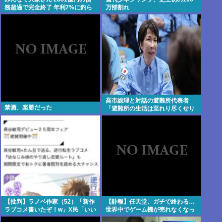
務超過で完全終了 年利7%に釣ら
万部割れ
れた3万人超の弱者の老後資金
2000億円が消滅
高市総理と対話の避難所代表者
禁酒、楽勝だった
「避難所の生活は至れり尽くせり
で全く不自由ない、ありがとう！
日本人でよかった！」
【批判】ラノベ作家（52）「新作
【訃報】任天堂、ガチで終わる…
ラブコメ書いたぞ！w」X民「いい
世界中でゲーム機が売れなくなっ
歳こいてラブコメ（笑）恥ずかし
てしまった模様