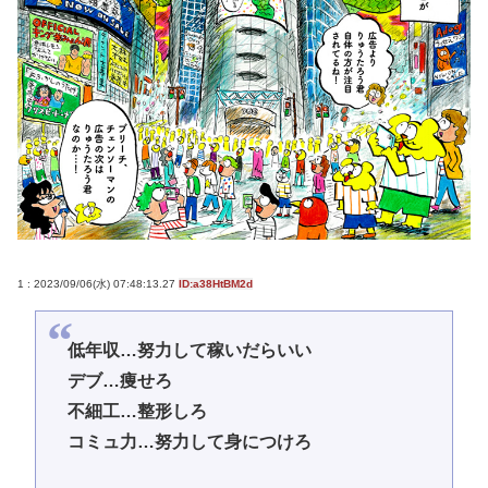
1 : 2023/09/06(水) 07:48:13.27
ID:a38HtBM2d
低年収…努力して稼いだらいい
デブ…痩せろ
不細工…整形しろ
コミュ力…努力して身につけろ