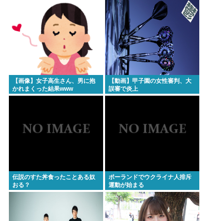
わ」
要？？
【画像】女子高生さん、男に抱
【動画】甲子園の女性審判、大
かれまくった結果www
誤審で炎上
伝説のすた丼食ったことある奴
ポーランドでウクライナ人排斥
おる？
運動が始まる