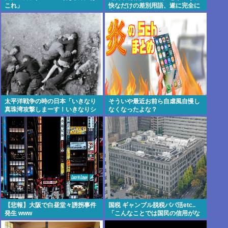
これ」
快なだけの差別用語、遂に完全に
廃れて誰も使わなくなる！www
太平洋戦争の時の日本「いきなり
そういや最近お前ら自虐風自慢し
真珠湾攻撃しまーす！いきなりシ
なくなったよな？
ンガポール侵略して捕虜虐待しま
ーす！」
【悲報】大阪で白昼堂々誘拐事件
国税 ギャンブル脱税パパ活etc..
発生 www
「こんなことでは国民の信用がな
くなってしまう」