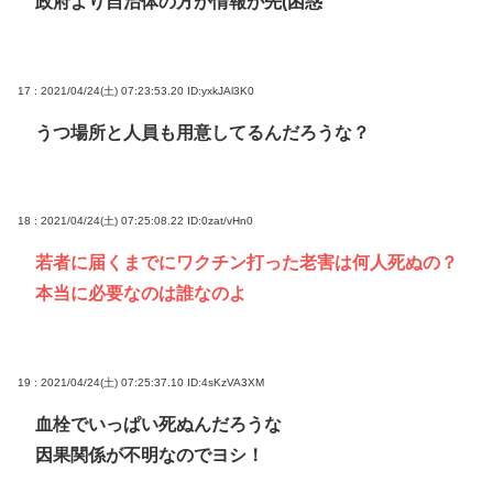
政府より自治体の方が情報が先(困惑
17 : 2021/04/24(土) 07:23:53.20
ID:yxkJAl3K0
うつ場所と人員も用意してるんだろうな？
18 : 2021/04/24(土) 07:25:08.22
ID:0zat/vHn0
若者に届くまでにワクチン打った老害は何人死ぬの？
本当に必要なのは誰なのよ
19 : 2021/04/24(土) 07:25:37.10
ID:4sKzVA3XM
血栓でいっぱい死ぬんだろうな
因果関係が不明なのでヨシ！