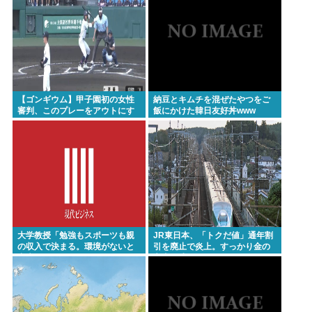
【ゴンギウム】甲子園初の女性
納豆とキムチを混ぜたやつをご
審判、このプレーをアウトにす
飯にかけた韓日友好丼www
るwww
大学教授「勉強もスポーツも親
JR東日本、「トクだ値」通年割
の収入で決まる。環境がないと
引を廃止で炎上。すっかり金の
出来るわけがない」
亡者と成り下がったな