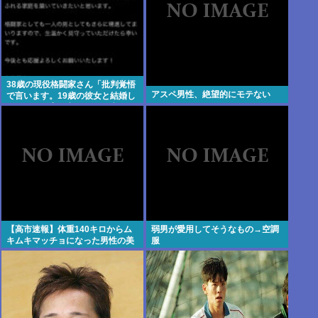
38歳の現役格闘家さん「批判覚悟
アスペ男性、絶望的にモテない
で言います。19歳の彼女と結婚し
ました」→案の定オバサン達に見
つかり炎上
【高市速報】体重140キロからム
弱男が愛用してそうなもの→空調
キムキマッチョになった男性の美
服
しい身体がコチラ！！！