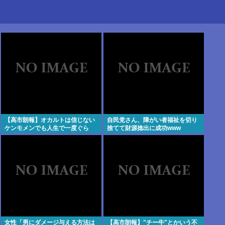
【高市朗報】オカルトは信じない
自民党さん、障がい者福祉を切り
ケンモメンでも人生で一度ぐら
捨てて財源捻出に成功www
い"超自然的な体験"した事あるん
だろ？？
女性「男にダメージ与える方法は
【高市朗報】"チー牛"とかいう不