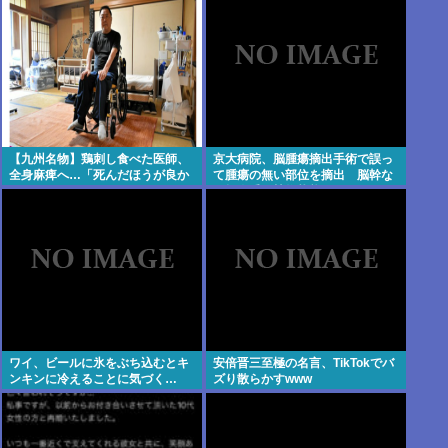
【九州名物】鶏刺し食べた医師、
京大病院、脳腫瘍摘出手術で誤っ
全身麻痺へ…「死んだほうが良か
て腫瘍の無い部位を摘出 脳幹な
った」
ど損傷受け植物状態に
ワイ、ビールに氷をぶち込むとキ
安倍晋三至極の名言、TikTokでバ
ンキンに冷えることに気づく…
ズり散らかすwww