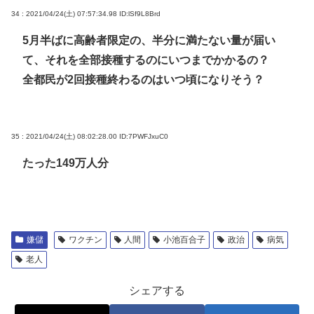
34 : 2021/04/24(土) 07:57:34.98
ID:lSf9L8Brd
5月半ばに高齢者限定の、半分に満たない量が届い
て、それを全部接種するのにいつまでかかるの？
全都民が2回接種終わるのはいつ頃になりそう？
35 : 2021/04/24(土) 08:02:28.00
ID:7PWFJxuC0
たった149万人分
嫌儲
ワクチン
人間
小池百合子
政治
病気
老人
シェアする