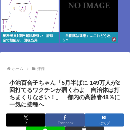
税務署員1億円超脱税疑い 詐取
「自衛隊は違憲」←これどう思
金で競艇か、国税当局
う？
ホーム
嫌儲
小池百合子ちゃん「5月半ばに 149万人が2
回打てるワクチンが届くわよ 自治体は打
ちまくりなさい！」 都内の高齢者48％に
一気に接種へ
X
Facebook
はてブ