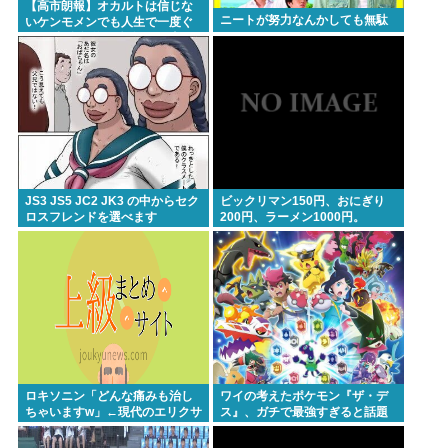
【高市朗報】オカルトは信じな
ニートが努力なんかしても無駄
いケンモメンでも人生で一度ぐ
避難所地獄と化す「ずっと同じ食べ物&断水でトイレ
らい"超自然的な体験"した事あ
るんだろ？？
流せず悪臭&床に直接就寝&コロナ感染」
高橋名人が左手のバネを取るため手術を決意
Powered by livedoor 相互RSS
JS3 JS5 JC2 JK3 の中からセク
ビックリマン150円、おにぎり
ロスフレンドを選べます
200円、ラーメン1000円。
ロキソニン「どんな痛みも治し
ワイの考えたポケモン『ザ・デ
ちゃいますw」←現代のエリクサ
ス』、ガチで最強すぎると話題
ーやろ…
にwww