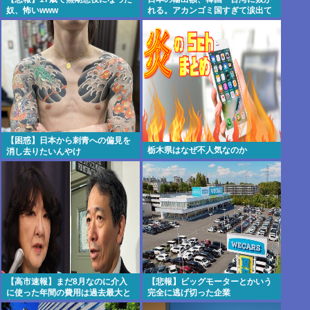
奴、怖いwww
れる。アカンゴミ国すぎて涙出て
きた…
【困惑】日本から刺青への偏見を
栃木県はなぜ不人気なのか
消し去りたいんやけ
ど・・・・・・・・・
【高市速報】まだ8月なのに介入
【悲報】ビッグモーターとかいう
に使った年間の費用は過去最大と
完全に逃げ切った企業
判明