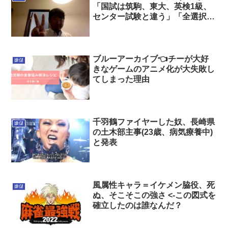
「国試は筑駒、東大、英検1級、
センター試験と違う」「全選択肢
の内容を記憶せねばならない試
験」 あと10日
ブルーアーカイブ👈チーが大好
嫌儲
きなゲームのアニメ化が大失敗し
てしまった理由
千羽鶴ファイヤーした奴、長崎県
嫌儲
の土木部主事(23歳、病気療養中)
と発表
風属性キャラ＝イケメン脇役、死
嫌儲
ぬ、そこそこの強さ <-この図式を
確立したのは誰なんだ？