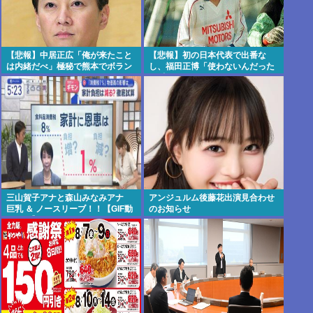
【悲報】中居正広「俺が来たこと
【悲報】初の日本代表で出番な
は内緒だべ」極秘で熊本でボラン
し、福田正博「使わないんだった
ティアをしていた
ら呼ぶな！」
三山賀子アナと森山みなみアナ
アンジュルム後藤花出演見合わせ
巨乳 ＆ ノースリーブ！！【GIF動
のお知らせ
画あり】