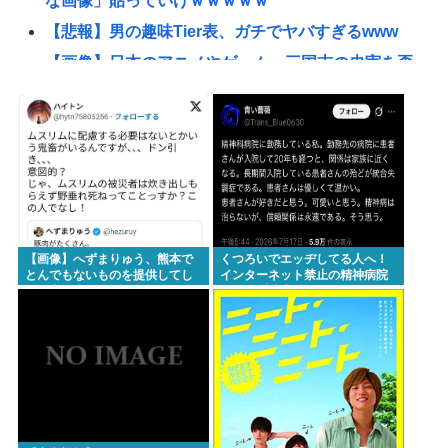
な画像」貼っていけｗｗｗｗｗ
【悲報】男の趣味Tier表、ガチでヤバすぎるwww
【画像】日本のアニメやゲーム、三国志の史実を歪
めて歴史を破壊してしまう
【悲報】ショートスリーパーさん「寝たほうがいい
のでは？」にブチギレ
東浩紀さん、右からも左からも叩かれる「ポジショ
ントークをしないからこそ信頼できる」と擁護され
るwww
【画像】へずまりゅう、熊本で
くつろいでエッヂしてる人へ！
【困惑】コーラって本当に体に悪い
とんでもないものを提供してし
インターネット禁止の精神病院
まい大炎上wwwこれはとんでも
に20年以上入院してる人もいる
の？・・・・・・・・・
ないwww
んですよ！
【画像】自分の足を撮影してみた
イチローの晩年(2011-2019)の成績、流石に擁護でき
ないwww
『ヤニねこ』新海誠、水島努、綾辻行人らクリエイ
ターが絶賛 過激描写はBPOでも議論に