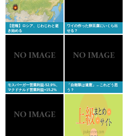
【悲報】ロシア、じわじわと逝
ワイの作った卵豆腐にいくら出
き始める
せる？
モスバーガー営業利益-52.9%、
「自衛隊は違憲」←これどう思
マクドナルド営業利益+15.2%
う？