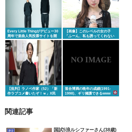
Every Little Thingがデビュー30
【画像】このレベルの女の子
周年で楽曲人気投票サイトを開
「ふーん、私も誘ってくれない
設 俺はもちろんFace the
んだ⋯」
Changeに入れてきたぞ
【批判】ラノベ作家（52）「新
落合博満の晩年の成績(1991-
作ラブコメ書いたぞ！ｗ」X民
1998)、ギリ擁護できるwww
「いい歳こいてラブコメ（笑）
恥ずかしくないの？」←やめた
れｗと話題に
関連記事
国試5浪ルシファーさん(38歳)
嫌儲