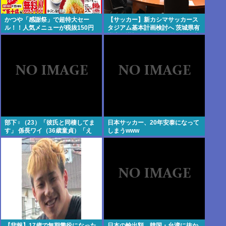
かつや「感謝祭」で超特大セー
【サッカー】新カシマサッカース
ル！！人気メニューが税抜150円
タジアム基本計画検討へ 茨城県有
引き！！！
識者会議初会合 公設民営で整備方
針
部下♀（23）「彼氏と同棲してま
日本サッカー、20年安泰になって
す」 係長ワイ（36歳童貞）「え
しまうwww
っ…？」
【悲報】17歳で無期懲役になった
日本の輸出額、韓国・台湾に抜か