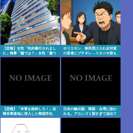
【悲報】女性「性的暴行されまし
ホリエモン、移民受け入れ反対派
た」検事「嘘では？」女性「傷つ
の若者にブチギレ→スタジオ誰も
いたので訴えます」
反論できず沈黙w #動画 | 移民じゃ
なくて不法移民と犯罪者反対派だ
ぞ
【悲報】「米軍を粉砕しろ！」在
日本の輸出額、韓国・台湾に抜か
韓米軍基地に突入した韓国学生、
れる。アカンゴミ国すぎて涙出て
即逮捕
きた…