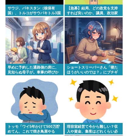
サウジ、パキスタン（核保有
【急募】結局、どの政党を支持
国）、トルコがサウパキトル3国
すれば良いのか、議員、政治家
相互防衛協定締結
は全員悪か
早めに予約した通路側の席に、
ショートスリーパーさん「寝た
見知らぬ母子が。車掌の呼びか
ほうがいいのでは？」にブチギ
けにも「目を閉じて無視」して
レ
居座られました。無理やり奪わ
れた席は、結局“やったもん勝
ち”になっ...
トッモ「ワイ5年かけて500万貯
理容室経営て今から難しい？収
めてん、これで焼き鳥屋やる
入や資金、集客はどれくらい必