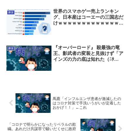
世界のスマホゲー売上ランキン
嫌儲
グ、日本産はコーエーの三国志だ
けｗｗｗｗｗｗｗｗｗｗｗｗｗｗ
ｗｗ
『オーバーロード』 殺最強の竜
嫌儲
王、影武者の変装と見抜けず「ア
インズの力の底は知れた（ﾆﾀ
ｧ）」と撤退してしまう…
馬鹿「インフルエンザ患者が激減したの
はコロナ対策で手洗いうがいが定着した
おかげ！！」←これ
「コロナで明らかになったリベラルの欺
瞞。あれだけ共謀罪で騒いだくせに政府