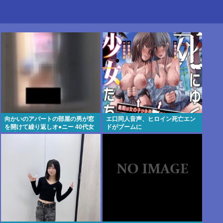
向かいのアパートの部屋の男が窓
エ口同人音声、ヒロイン死亡エン
を開けて繰り返しオ●ニー 40代女
ドがブームに
性「こんな状態じゃ自宅に帰れな
い」