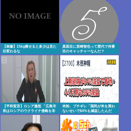
【画像】15kg痩せると多少は見た
真面目に里崎智也って歴代で何番
目変わるな
目のキャッチャーなんだ？
【平和宣言】ロシア激怒 「広島市
米卸、ブチギレ「国民が米を買わ
長はロシアのウクライナ侵略を非
ないせいで84%も減益したんだ
難した」
が？」