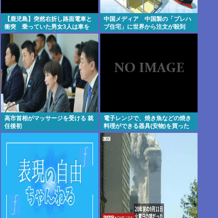
【鹿児島】突然右折し路面電車と
中国メディア 中国製の「プレハ
衝突 乗っていた男女3人は車を
ブ住宅」に世界から注文が殺到
放置しダッシュで逃走中
その理由は？[8/7]
高市首相がマッサージを受ける 就
電子レンジで、焼き魚などの焼き
任後初
料理ができる器具(安物)を買った
けど、使い道おしえろ