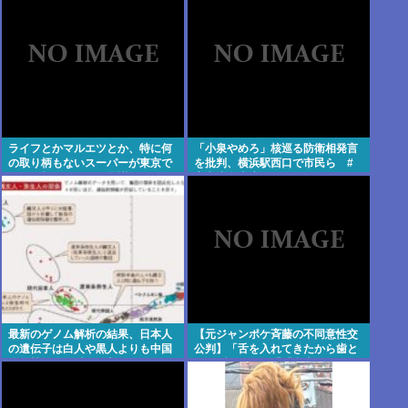
ライフとかマルエツとか、特に何
「小泉やめろ」核巡る防衛相発言
の取り柄もないスーパーが東京で
を批判、横浜駅西口で市民ら #
デカい顔してるの不思議だよな、
高市小泉麻生めちゃくちゃじゃん
普通OK行くだろ
ニュースdeプロテスト
最新のゲノム解析の結果、日本人
【元ジャンポケ斉藤の不同意性交
の遺伝子は白人や黒人よりも中国
公判】「舌を入れてきたから歯と
人や韓国人に酷似と判明…ネトウ
口でブロック」「『台本が飛んで
ヨ激震
しまうからやめてください』と拒
絶」被害女性は断固として「不同
意」主張