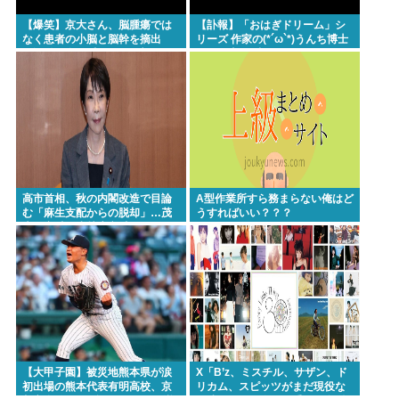
【爆笑】京大さん、脳腫瘍では
【訃報】「おはぎドリーム」シ
なく患者の小脳と脳幹を摘出
リーズ 作家の(*´ω`*)うんち博士
（運動と自発呼吸を司る部
さん死去 64歳
位）。患者は生き地獄に
高市首相、秋の内閣改造で目論
A型作業所すら務まらない俺はど
む「麻生支配からの脱却」…茂
うすればいい？？？
木敏充氏も小林鷹之氏もクビ
【大甲子園】被災地熊本県が涙
X「B’z、ミスチル、サザン、ド
初出場の熊本代表有明高校、京
リカム、スピッツがまだ現役な