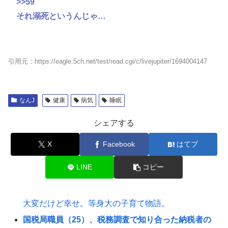
>>59
それ溺死というんじゃ…
引用元：https://eagle.5ch.net/test/read.cgi/c/livejupiter/1694004147
なんJ
健康
病気
睡眠
シェアする
X
Facebook
はてブ
LINE
コピー
大変だけど幸せ。等身大の子育て物語。
国税局職員（25）、税務調査で知り合った納税者の