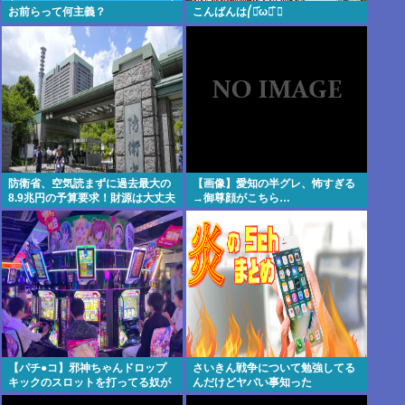
お前らって何主義？
こんばんは⎛・᷄ω・᷅ ⎞
防衛省、空気読まずに過去最大の
【画像】愛知の半グレ、怖すぎる
8.9兆円の予算要求！財源は大丈夫
→御尊顔がこちら…
か？！
【パチ●コ】邪神ちゃんドロップ
さいきん戦争について勉強してる
キックのスロットを打ってる奴が
んだけどヤバい事知った
ヤバすぎてワロタ