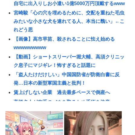
自宅に出入りしお小遣い1億5000万円頂戴するwww
宮崎駿「心の穴を埋めるために、交配を重ねた毛虫
みたいな小さな犬を連れてる人、本当に醜い」←こ
れどう思
【画像】高市早苗、殺されることに怯え始める
wwwwwwwww
【動画】ショートスリーパー堀大輔、高須クリニッ
ク息子にマジギレ！怖すぎると話題に
「盗人たけだけしい」中国国防省が防衛白書に反
発…日本の新型軍国主義と批判！
賃上げしない企業 過去最多ペースで倒産へ
高橋名人が左手のバネを取るため手術を決意
チック症のゆうぽん、久々に見たらめっちゃ悪化し
てた…
【悲報】税務職員さん、高齢女性から1.5億借りパク