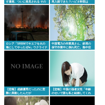
す漫画、ついに発見される その
再入館できた？ハビタ幹部は
名も「ゆーあーすらっがー」
「モール職員は引き止めなかっ
た」イオン「運用を徹底できな
かった可能性」
ロシア「SRBMでキエフを火の
中国電力の作業員さん、鉄塔の
海にしてやったぜw」ウクライナ
保守作業中に倒れ死亡。熱中症
「我々もSRBMで反撃する
か
ぞ！」
【悲報】成績優秀だったのに窓
【悲報】中国の強者女性「年齢
際に異動したんだが
のせいで誰も私と結婚してくれ
ない！！」⇒ (※画像あり)