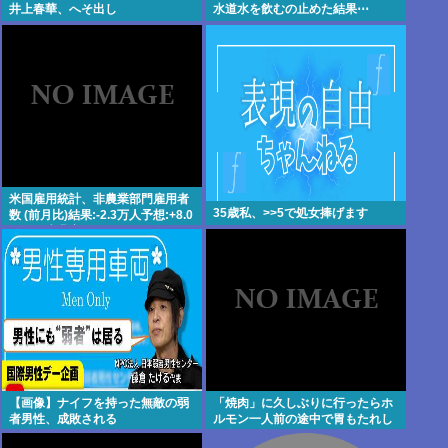
井上春華、へそ出し
水道水を飲むの止めた結果⋯
米国雇用統計、非農業部門雇用者
35歳私、>>5で処女捧げます
数 (前月比)結果:-2.3万人予想:+8.0
万人、失業率結果:+4.1%予
想:+4.2%、9月利下げか
【画像】ナイフを持った無敵の弱
「焼肉」に久しぶりに行ったらホ
者男性、成敗される
ルモン一人前の途中で胃もたれし
て食えなくなってワロタ