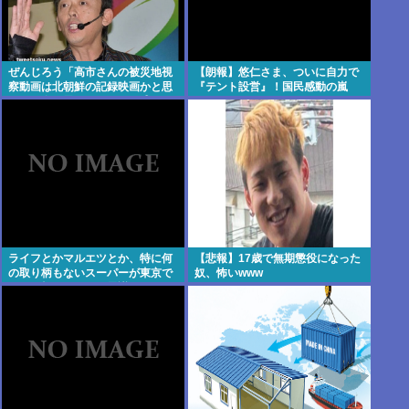
ぜんじろう「高市さんの被災地視
【朗報】悠仁さま、ついに自力で
察動画は北朝鮮の記録映画かと思
『テント設営』！国民感動の嵐
った。金正恩でもあんなに盛らん
www
ぞ」
ライフとかマルエツとか、特に何
【悲報】17歳で無期懲役になった
の取り柄もないスーパーが東京で
奴、怖いwww
デカい顔してるの不思議だよな、
普通OK行くだろ