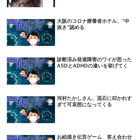
大阪のコロナ療養者ホテル、“中
なんJ
抜き”認める
診断済み発達障害のワイが思った
なんJ
ASDとADHDの違いを挙げてく
河村たかしさん、流石に叩かれす
なんJ
ぎて可哀想になってくる
お絵描き伝言ゲーム 答え合わせ
なんJ