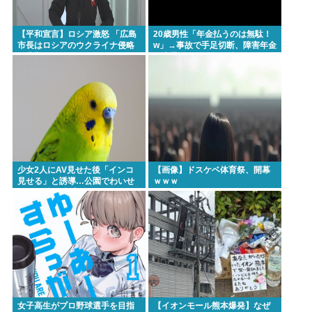
【平和宣言】ロシア激怒 「広島
20歳男性「年金払うのは無駄！
市長はロシアのウクライナ侵略
w」→事故で手足切断、障害年金
を非難した」
一生貰えないと知り泣く
少女2人にAV見せた後「インコ
【画像】ドスケベ体育祭、開幕
見せる」と誘導…公園でわいせ
ｗｗｗ
つ 75歳男逮捕
女子高生がプロ野球選手を目指
【イオンモール熊本爆発】なぜ