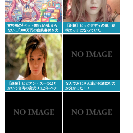
して競艇に全ツッパwww
うんこ移植でピーナッツアレルギーを克服
【画像】ドイツの水着少女、14歳でこの発育具合
富裕層の｢ペット離れ｣が止まら
【朗報】ビッグダディの娘、結
【悲報】日本、高市円安ホクホクなのに上半期の輸
ない…｢300万円の血統書付き犬
構エッチになっていた
は時代遅れ｣という真のお金持ち
出額が台湾と韓国に抜かれる
が"向かった先"
一度でも"精神疾患"になったらお終い。壊れた脳を
元通りにする医療技術は無い。
忍空があまり評価されてない理由
一番かっこいい病気の名前、決まるw w w w w w w w
w w
【画像】ビビアン・スー(51)と
なんでおじさん達がお酒飲むの
かいう台湾の宮沢りえがレベチ
か分かった！！！
でえっちすぎるｗｗｗ
Powered by livedoor 相互RSS