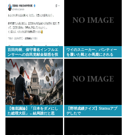
都立命館に9回裏2アウトから逆
の凄いよな。今の歌手が30年後
転勝利
にやれてるだろうか？」
百田尚樹、保守著名インフルエ
ワイのスニーカー、パンティー
ンサーへの自民党献金疑惑を投
を履いた靴とか馬鹿にされる
稿し炎上
【徹底議論】「日本をダメにし
【野球成績クイズ】Statsuアプ
た総理大臣」←結局誰だと思
デしたで
う？