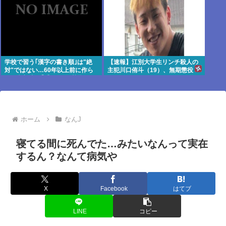
学校で習う｢漢字の書き順｣は"絶
【速報】江別大学生リンチ殺人の
対"ではない…60年以上前に作ら
主犯川口侑斗（19）、無期懲役
れた文部省の｢手びき｣が基準とな
ったワケ
ホーム
なんJ
寝てる間に死んでた…みたいなんって実在
するん？なんて病気や
X
Facebook
はてブ
LINE
コピー