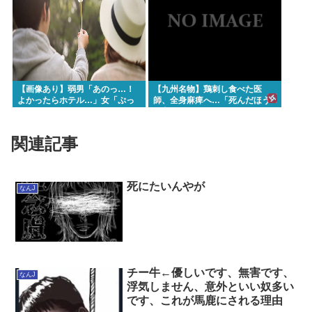
【画像あり】弱男「あのっ…！
【九州名物】鶏刺し食べた医
よかったらホテル…」女「ぷっ
師、全身麻痺へ…「死んだほう
www」⇒！
が良かった」
関連記事
死にたいんやが
なんJ
チー牛←優しいです、無害です、
なんJ
浮気しません、意外といい奴多い
です、これが馬鹿にされる理由