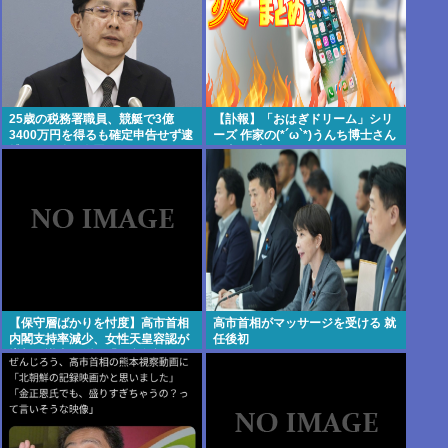
25歳の税務署職員、競艇で3億
【訃報】「おはぎドリーム」シリ
3400万円を得るも確定申告せず逮
ーズ 作家の(*´ω`*)うんち博士さん
捕。その他の余罪も
死去 64歳
【保守層ばかりを忖度】高市首相
高市首相がマッサージを受ける 就
内閣支持率減少、女性天皇容認が
任後初
増加…識者に聞く「民意無視」の
代償