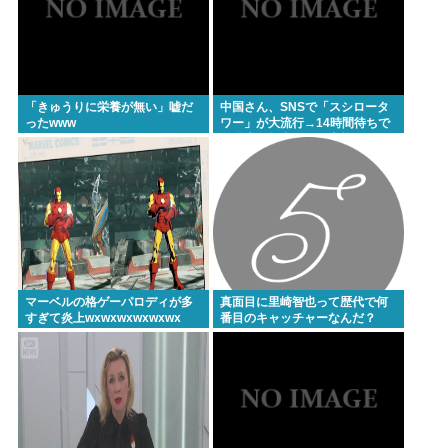
「きゅうりに栄養が無い」嘘だ
中国さん、SNSで「スシロータ
ったwww
ワー」が大流行→14時間待ちで
整理券が転売される事態に…
マーベルの格ゲーパロディが多
真面目に里崎智也って歴代で何
すぎて炎上wxwxwxwxwxwx
番目のキャッチャーなんだ？