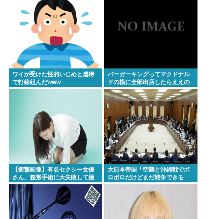
ワイが受けた性的いじめと虐待
バーガーキングってマクドナル
で打線組んだwww
ドの横に全部出店したらええの
にな
【衝撃画像】有名セクシー女優
大日本帝国「空襲と沖縄戦でボ
さん、整形手術に大失敗して撮
ロボロだけどまだ戦争できる
影不能に⇒！！
ぞ！」言うほどか？