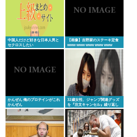
誹謗中傷にさらされた経緯がこちら…
医療脱毛・脱毛サロンを考えてるんだが！脱毛モメ
ンいるか？？
ジャンポケ斉藤「同意があったんです。本当です。
信じて下さい」 ←何でこの主張が通らないの？
中国人だけど好きな日本人男と
【画像】吉野家のステーキ定食
セクロスしたい
www www www www www
(ヽ´ん`)「手術が始まった…大丈夫大丈夫落ち着け」
医師「キャー地震よー！」(;ﾟんﾟ)「！？」
Powered by livedoor 相互RSS
かんぜん 俺のプロテインがこれ
32歳女性、ジャンプ関連グッズ
かんぜん
を『注文キャンセル』繰り返し
逮捕。総額43億。「購入した気
分になる」