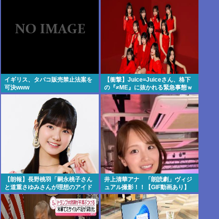
イギリス、タバコ販売禁止法案を
【衝撃】Juice=Juiceさん、格下
可決www
の『≠ME』に抜かれる緊急事態ｗ
ｗｗｗｗｗｗｗｗｗｗｗ
【朗報】長野桃羽「嗣永桃子さん
井上清華アナ 「朗読劇」ヴィジ
と道重さゆみさんが理想のアイド
ュアル撮影！！【GIF動画あり】
ル像」