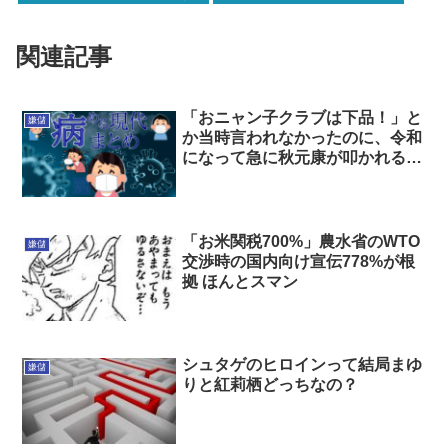
し一丁買ってみるか！」→結果
www(※画像あり)
関連記事
「おニャン子クラブは下品！」と
嫌儲
か当時言われなかったのに、令和
になって急に秋元康が叩かれるの
はなんで？
「お米関税700%」農水省のWTO
嫌儲
交渉時の国内向け宣伝778%が根
拠 ほんとスマン
シュタゲのヒロインって結局まゆ
嫌儲
りと紅莉栖どっちなの？