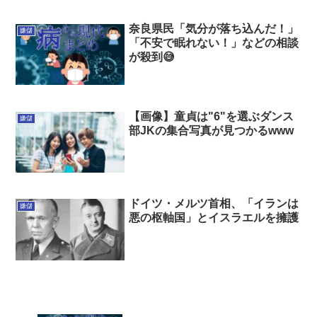
奈良県民「気分が落ち込んだ！」
嫌儲
「不安で眠れない！」などの相談
が殺到😅
【画像】童貞は"6"を選ぶダンス
嫌儲
部JKの集合写真が見つかるwww
ドイツ・メルツ首相、「イランは
嫌儲
悪の枢軸国」とイスラエルを擁護