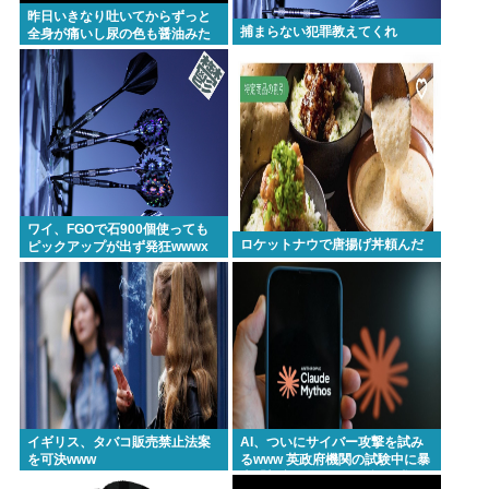
昨日いきなり吐いてからずっと
捕まらない犯罪教えてくれ
全身が痛いし尿の色も醤油みた
いになってるんだけど
ワイ、FGOで石900個使っても
ロケットナウで唐揚げ丼頼んだ
ピックアップが出ず発狂wwwx
イギリス、タバコ販売禁止法案
AI、ついにサイバー攻撃を試み
を可決www
るwww 英政府機関の試験中に暴
走「架空人物になり承認要求」