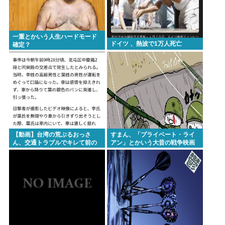
一重とかいう人生ハードモード
ドイツ 、熱波で1万人死亡
確定？
【動画】台湾の荒ぶるおっさ
すまん、「プライベート・ライ
ん、交通トラブルでキレて前の
アン」とかいう大昔の戦争映画
車の運転手をナイフで斬りつけ
見てみたら最初の30分で地獄な
るも壮絶な返り討ちにあう
んだが…これずっと続く感じ？