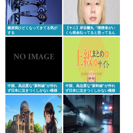
糖尿病ひどくなってきてる気が
【ヤニ】岸谷蘭丸「喫煙者がい
する
くら税金払ってると思ってるん
だ、たばこは合法だぞ！」
中国、高品質な”新幹線”が作れ
中国、高品質な”新幹線”が作れ
ず日本に泣きつくしかない模様
ず日本に泣きつくしかない模様
www
www