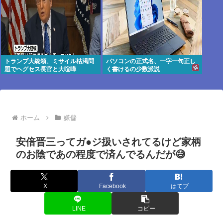
トランプ大統領、ミサイル枯渇問
パソコンの正式名、一字一句正し
題でヘグセス長官と大喧嘩
く書けるの少数派説
ホーム
嫌儲
安倍晋三ってガ●ジ扱いされてるけど家柄
のお陰であの程度で済んでるんだが😅
X
Facebook
はてブ
LINE
コピー