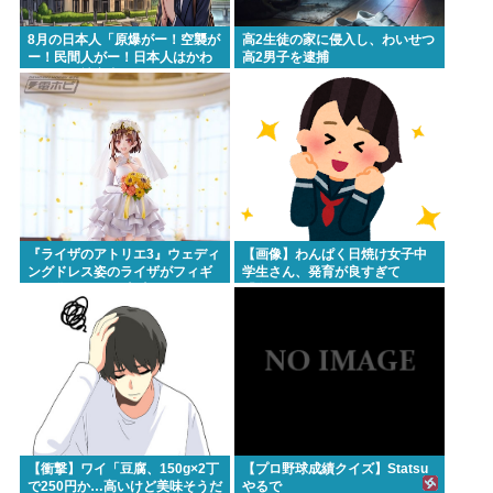
8月の日本人「原爆がー！空襲が
高2生徒の家に侵入し、わいせつ
ー！民間人がー！日本人はかわ
高2男子を逮捕
いそうな被害者！」→いやおま
えらは加害者だろごまかすな
www
『ライザのアトリエ3』ウェディ
【画像】わんぱく日焼け女子中
ングドレス姿のライザがフィギ
学生さん、発育が良すぎて
ュア化キタ───(ﾟ∀ﾟ)───!!!!!
「女」になってしまうｗｗｗ
【衝撃】ワイ「豆腐、150g×2丁
【プロ野球成績クイズ】Statsu
で250円か…高いけど美味そうだ
やるで