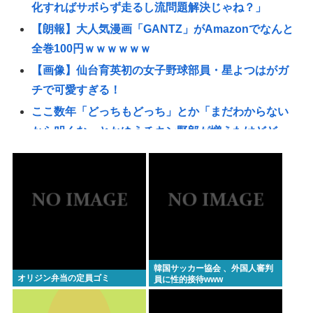
化すればサボらず走るし流問題解決じゃね？」
【朗報】大人気漫画「GANTZ」がAmazonでなんと
全巻100円ｗｗｗｗｗｗ
【画像】仙台育英初の女子野球部員・星よつはがガ
チで可愛すぎる！
ここ数年「どっちもどっち」とか「まだわからない
から叩くな」とかゆうチキン野郎が増えたけどどっ
から来たの？(´・ω・`)
【動画】手術中に熊本地震直撃やばすぎwww
緊縮財政論者として知られる大物財務官僚、高市早
苗の逆鱗に触れ左遷
【悲報】「ブロック人数を調べるよ！」←好奇心で
開いたら終わるサイトだった【HotTweets】
韓国サッカー協会 、外国人審判
イギリス、タバコ販売禁止法案を可決www
オリジン弁当の定員ゴミ
員に性的接待www
動画配信中に亡くなったMINAさん（みなちゃん）が