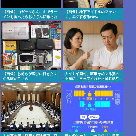
【画像】山ガールさん、山でラー
【画像】地下アイドルのファン
メンを食べたらおじさんに怒られ
サ、エグすぎるwww
るwww
【画像】お前らが遊びに行きたく
ナイナイ岡村、家事をめぐる妻の
なる家がこちら
不満に「言ってくれたら済む話や
ん」になるみ「バイトやったらク
ビやで」説教受け黙り込む | バイ
トちゃうやろ
大日本帝国「空襲と沖縄戦でボロ
最近のゲーム、キャラクリは自由