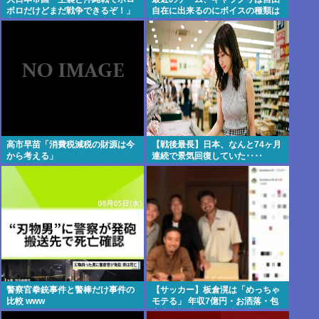
ボロだけどまだ戦争できるぞ！」
自在に出来るのにボイスの種類は
言うほどか？
少なすぎる問題
高市早苗「消費税減税の財源は今
【戦後最長】日本、なんと74ヶ月
から考える」
連続で景気回復していた‥‥
警察官拳銃事件と警棒だけ事件の
【サッカー】板倉滉は「めっちゃ
比較 www
モテる」 年収7億円・お洒落・包
容力…超愛される日本代表