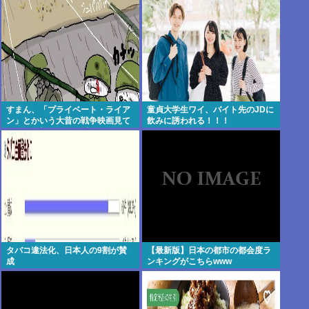
すまん、「プライベート・ライア
童貞大学生ワイ、バイト先のJDに
ン」とかいう大昔の戦争映画見て
飲みに誘われる！！！
みたら最初の30分で地獄なんだ
が…これずっと続く感じ？
タバコ違法化、日本人の9割が賛
【最新版】日本の都市の都会度ラ
成
ンキングがこちらwww