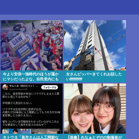
今より安倍一強時代のほうが遥か
女さんビッパーきてくれお話した
にマシだったよな。自民党内にも
い❗❗❗❗❗❗❗❗❗❗
反対勢力はいて会見はちゃんとや
り国会にも出席、僅かに常識もあ
った
ネトウヨ「高市さんは人工関節な
【画像】れなぁとぞのの制服姿が