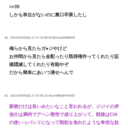
>>39
しかも単位がないのに裏口卒業したし
40 : 2021/05/05(水) 17:37:10.99
ID:DZYuztGPM0505
俺らから見たらガ●ジやけど
お仲間から見たら金配ったり既得権作ってくれたり証
拠隠滅してくれたり有能やぞ
だから簡単にあいつ潰せへんで
42 : 2021/05/05(水) 17:37:55.10
ID:wYMl3QHYr0505
家柄だけは良いみたいなこと言われるが、ジジイの岸
信介は満州でアヘン密売で成り上がって、戦後はCIA
の使いっパシリになって戦犯を免れたような卑劣な奴