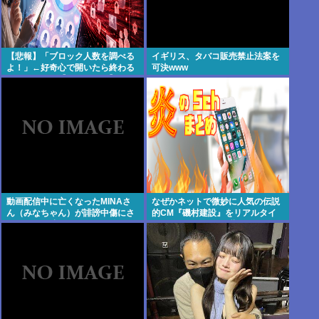
【悲報】「ブロック人数を調べる
イギリス、タバコ販売禁止法案を
よ！」←好奇心で開いたら終わる
可決www
サイトだった【HotTweets】
動画配信中に亡くなったMINAさ
なぜかネットで微妙に人気の伝説
ん（みなちゃん）が誹謗中傷にさ
的CM『磯村建設』をリアルタイ
らされた経緯がこちら…
ムで見たことあるお爺さんモメン
は存在するのか？