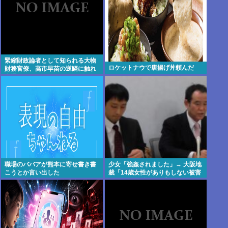
緊縮財政論者として知られる大物
ロケットナウで唐揚げ丼頼んだ
財務官僚、高市早苗の逆鱗に触れ
左遷
職場のババアが熊本に寄せ書き書
少女「強姦されました」→ 大阪地
こうとか言い出した
裁「14歳女性がありもしない被害
をでっちあげるとは考えにくい」
→懲役12年→元少女「嘘でした
w」