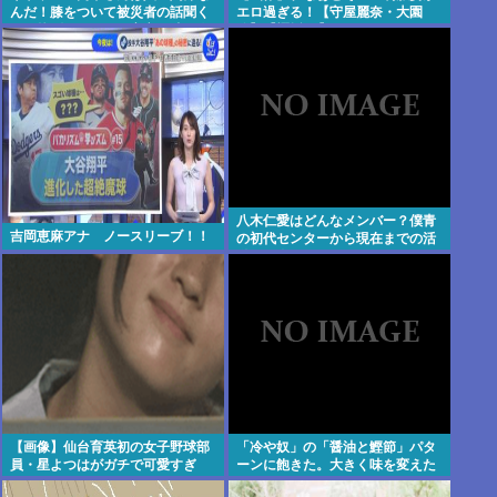
んだ！膝をついて被災者の話聞く
エロ過ぎる！【守屋麗奈・大園
とか拷問だろ！」⇒高市の膝に人
玲】【櫻坂46】
工関節の手術痕が見当たらない
八木仁愛はどんなメンバー？僕青
吉岡恵麻アナ ノースリーブ！！
の初代センターから現在までの活
動を紹介
【画像】仙台育英初の女子野球部
「冷や奴」の「醤油と鰹節」パタ
員・星よつはがガチで可愛すぎ
ーンに飽きた。大きく味を変えた
る！
いがなんかない？