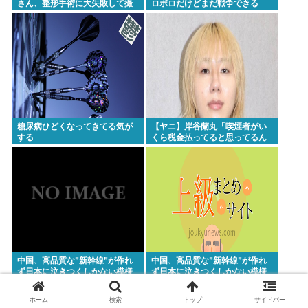
さん、整形手術に大失敗して撮
ロボロだけどまだ戦争できる
影不能に⇒！！
ぞ！」言うほどか？
糖尿病ひどくなってきてる気が
【ヤニ】岸谷蘭丸「喫煙者がい
する
くら税金払ってると思ってるん
だ、たばこは合法だぞ！」
中国、高品質な”新幹線”が作れ
中国、高品質な”新幹線”が作れ
ず日本に泣きつくしかない模様
ず日本に泣きつくしかない模様
www
www
ホーム
検索
トップ
サイドバー