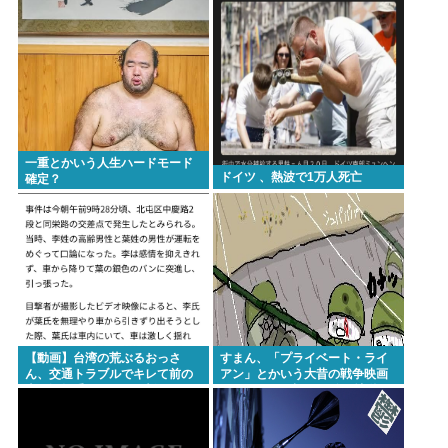
逮捕。総額43億。「購入した気
分になる」
一重とかいう人生ハードモード
ドイツ 、熱波で1万人死亡
確定？
【動画】台湾の荒ぶるおっさ
すまん、「プライベート・ライ
ん、交通トラブルでキレて前の
アン」とかいう大昔の戦争映画
車の運転手をナイフで斬りつけ
見てみたら最初の30分で地獄な
るも壮絶な返り討ちにあう
んだが…これずっと続く感じ？