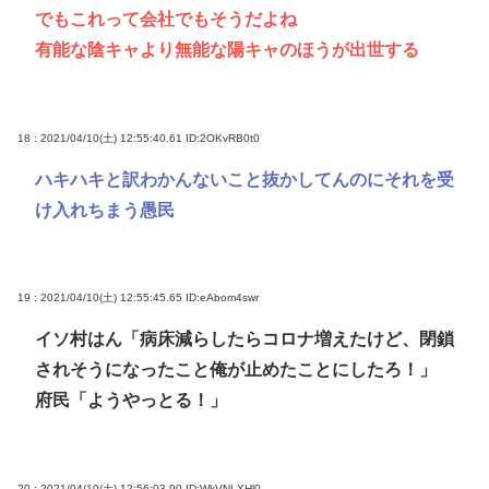
でもこれって会社でもそうだよね
有能な陰キャより無能な陽キャのほうが出世する
18 : 2021/04/10(土) 12:55:40.61
ID:2OKvRB0t0
ハキハキと訳わかんないこと抜かしてんのにそれを受
け入れちまう愚民
19 : 2021/04/10(土) 12:55:45.65
ID:eAbom4swr
イソ村はん「病床減らしたらコロナ増えたけど、閉鎖
されそうになったこと俺が止めたことにしたろ！」
府民「ようやっとる！」
20 : 2021/04/10(土) 12:56:03.90
ID:WkVNLXHl0