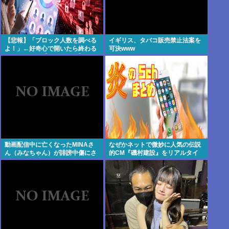
【悲報】「ブロック人数を調べる
イギリス、タバコ販売禁止法案を
よ！」←好奇心で開いたら終わる
可決www
サイトだった【HotTweets】
動画配信中に亡くなったMINAさ
なぜかネットで微妙に人気の伝説
ん（みなちゃん）が誹謗中傷にさ
的CM『磯村建設』をリアルタイ
らされた経緯がこちら…
ムで見たことあるお爺さんモメン
は存在するのか？