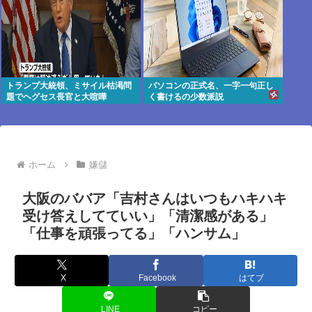
トランプ大統領、ミサイル枯渇問
パソコンの正式名、一字一句正し
題でヘグセス長官と大喧嘩
く書けるの少数派説
ホーム
嫌儲
大阪のババア「吉村さんはいつもハキハキ
受け答えしてていい」「清潔感がある」
「仕事を頑張ってる」「ハンサム」
X
Facebook
はてブ
LINE
コピー