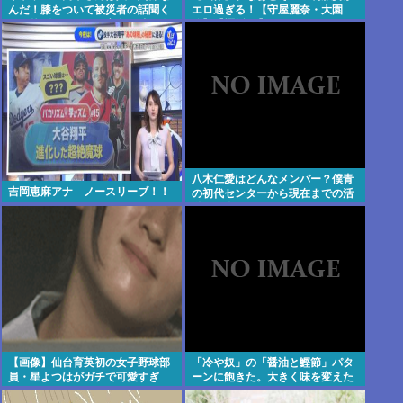
んだ！膝をついて被災者の話聞く
エロ過ぎる！【守屋麗奈・大園
とか拷問だろ！」⇒高市の膝に人
玲】【櫻坂46】
工関節の手術痕が見当たらない
八木仁愛はどんなメンバー？僕青
吉岡恵麻アナ ノースリーブ！！
の初代センターから現在までの活
動を紹介
【画像】仙台育英初の女子野球部
「冷や奴」の「醤油と鰹節」パタ
員・星よつはがガチで可愛すぎ
ーンに飽きた。大きく味を変えた
る！
いがなんかない？