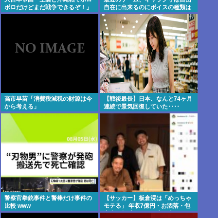
ボロだけどまだ戦争できるぞ！」
自在に出来るのにボイスの種類は
言うほどか？
少なすぎる問題
高市早苗「消費税減税の財源は今
【戦後最長】日本、なんと74ヶ月
から考える」
連続で景気回復していた‥‥
警察官拳銃事件と警棒だけ事件の
【サッカー】板倉滉は「めっちゃ
比較 www
モテる」 年収7億円・お洒落・包
容力…超愛される日本代表