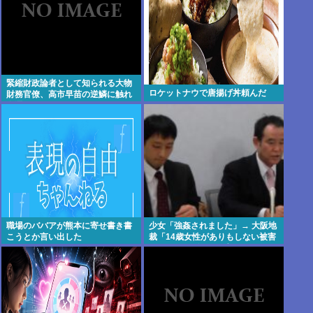
緊縮財政論者として知られる大物
ロケットナウで唐揚げ丼頼んだ
財務官僚、高市早苗の逆鱗に触れ
左遷
職場のババアが熊本に寄せ書き書
少女「強姦されました」→ 大阪地
こうとか言い出した
裁「14歳女性がありもしない被害
をでっちあげるとは考えにくい」
→懲役12年→元少女「嘘でした
w」