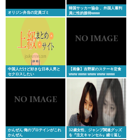
ここ数年「どっちもどっち」とか「まだわからない
韓国サッカー協会 、外国人審判
から叩くな」とかゆうチキン野郎が増えたけどどっ
オリジン弁当の定員ゴミ
員に性的接待www
から来たの？(´・ω・`)
【動画】手術中に熊本地震直撃やばすぎwww
医療脱毛・脱毛サロンを考えてるんだが！脱毛モメ
ンいるか？？
ジャンポケ斉藤「同意があったんです。本当です。
信じて下さい」 ←何でこの主張が通らないの？
中国人だけど好きな日本人男と
【画像】吉野家のステーキ定食
セクロスしたい
www www www www www
(ヽ´ん`)「手術が始まった…大丈夫大丈夫落ち着け」
医師「キャー地震よー！」(;ﾟんﾟ)「！？」
Powered by livedoor 相互RSS
かんぜん 俺のプロテインがこれ
32歳女性、ジャンプ関連グッズ
かんぜん
を『注文キャンセル』繰り返し