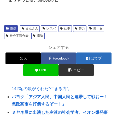
嫌儲
まんさん
レスバ
仕事
努力
男・女
社会不適合者
議論
シェアする
X
Facebook
はてブ
LINE
コピー
1420gの娘がくれた“生きる力”。
パヨク「アジア人民、中国人民と連帯して戦おー！
悪政高市を打倒するぞー！」
ミヤネ屋に出演した左派の社会学者、イオン爆発事