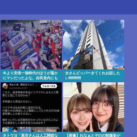
今より安倍一強時代のほうが遥か
女さんビッパーきてくれお話した
にマシだったよな。自民党内にも
い❗❗❗❗❗❗❗❗❗❗
反対勢力はいて会見はちゃんとや
り国会にも出席、僅かに常識もあ
った
ネトウヨ「高市さんは人工関節な
【画像】れなぁとぞのの制服姿が