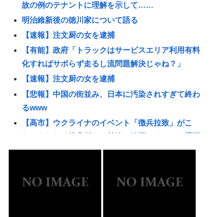
故の例のテナントに理解を示して……
明治維新後の徳川家について語る
【速報】注文厨の女を逮捕
【有能】政府「トラックはサービスエリア利用有料
化すればサボらず走るし流問題解決じゃね？」
【速報】注文厨の女を逮捕
【悲報】中国の街並み、日本に汚染されすぎて終わ
るwww
【高市】ウクライナのイベント「徴兵拉致」がこ
れ。もれなく特典付きで前線で銃弾orドローン爆弾
のプレゼントが貰える！
東海汽船の当直が飲酒ｗｗｗやっちまったなｗｗｗ
事業停止ま？草生えるｗｗ
【衝撃】手術中に熊本地震が直撃した結果www(※動
画あり)