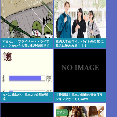
すまん、「プライベート・ライア
童貞大学生ワイ、バイト先のJDに
ン」とかいう大昔の戦争映画見て
飲みに誘われる！！！
みたら最初の30分で地獄なんだ
が…これずっと続く感じ？
タバコ違法化、日本人の9割が賛
【最新版】日本の都市の都会度ラ
成
ンキングがこちらwww