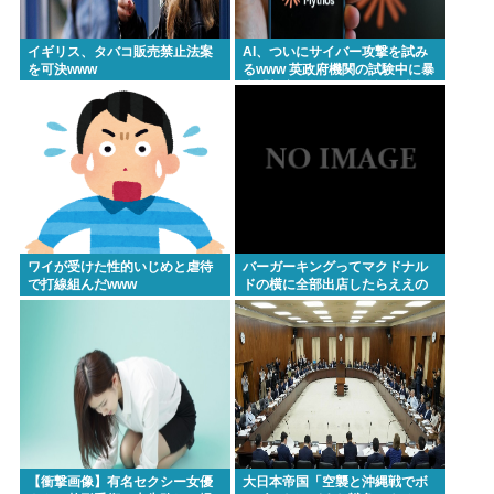
イギリス、タバコ販売禁止法案
AI、ついにサイバー攻撃を試み
を可決www
るwww 英政府機関の試験中に暴
走「架空人物になり承認要求」
ワイが受けた性的いじめと虐待
バーガーキングってマクドナル
で打線組んだwww
ドの横に全部出店したらええの
にな
【衝撃画像】有名セクシー女優
大日本帝国「空襲と沖縄戦でボ