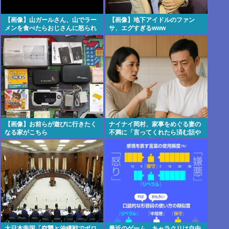
【画像】山ガールさん、山でラー
【画像】地下アイドルのファン
メンを食べたらおじさんに怒られ
サ、エグすぎるwww
るwww
【画像】お前らが遊びに行きたく
ナイナイ岡村、家事をめぐる妻の
なる家がこちら
不満に「言ってくれたら済む話や
ん」になるみ「バイトやったらク
ビやで」説教受け黙り込む | バイ
トちゃうやろ
大日本帝国「空襲と沖縄戦でボロ
最近のゲーム、キャラクリは自由