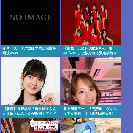
イギリス、タバコ販売禁止法案を
【衝撃】Juice=Juiceさん、格下
可決www
の『≠ME』に抜かれる緊急事態ｗ
ｗｗｗｗｗｗｗｗｗｗｗ
【朗報】長野桃羽「嗣永桃子さん
井上清華アナ 「朗読劇」ヴィジ
と道重さゆみさんが理想のアイド
ュアル撮影！！【GIF動画あり】
ル像」