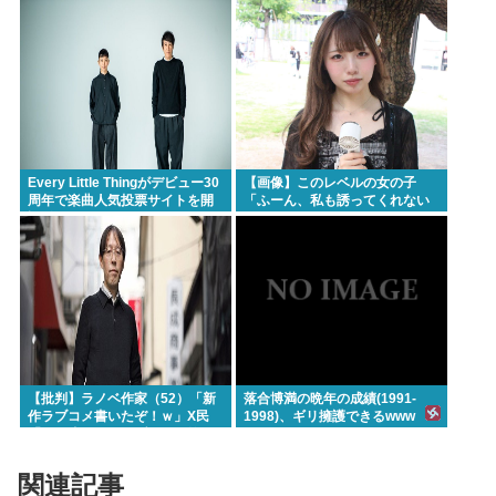
Every Little Thingがデビュー30
【画像】このレベルの女の子
周年で楽曲人気投票サイトを開
「ふーん、私も誘ってくれない
設 俺はもちろんFace the
んだ⋯」
Changeに入れてきたぞ
【批判】ラノベ作家（52）「新
落合博満の晩年の成績(1991-
作ラブコメ書いたぞ！ｗ」X民
1998)、ギリ擁護できるwww
「いい歳こいてラブコメ（笑）
恥ずかしくないの？」←やめた
れｗと話題に
関連記事