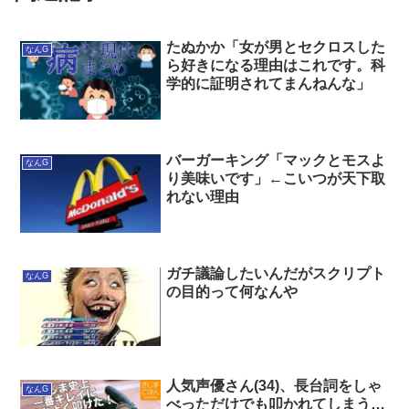
たぬかか「女が男とセクロスした
なんG
ら好きになる理由はこれです。科
学的に証明されてまんねんな」
バーガーキング「マックとモスよ
なんG
り美味いです」←こいつが天下取
れない理由
ガチ議論したいんだがスクリプト
なんG
の目的って何なんや
人気声優さん(34)、長台詞をしゃ
なんG
べっただけでも叩かれてしまう…