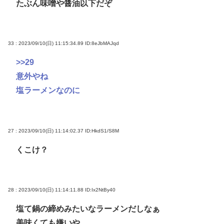
たぶん味噌や醤油以下だぞ
33 : 2023/09/10(日) 11:15:34.89
ID:8eJbMAJqd
>>29
意外やね
塩ラーメンなのに
27 : 2023/09/10(日) 11:14:02.37
ID:HkdS1/S8M
くこけ？
28 : 2023/09/10(日) 11:14:11.88
ID:Ix2NtBy40
塩て鍋の締めみたいなラーメンだしなぁ
美味くても嫌いや