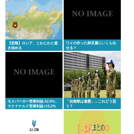
【悲報】ロシア、じわじわと逝
ワイの作った卵豆腐にいくら出
き始める
せる？
モスバーガー営業利益-52.9%、
「自衛隊は違憲」←これどう思
マクドナルド営業利益+15.2%
う？