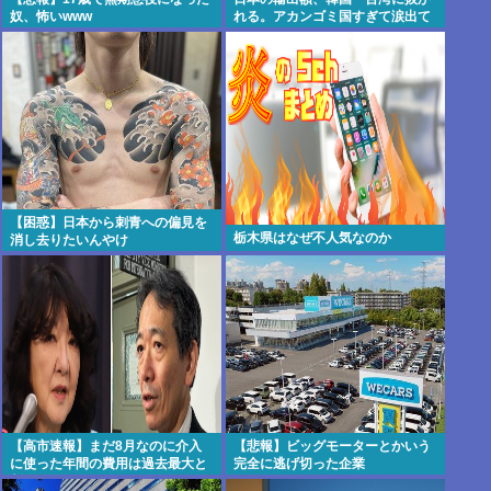
奴、怖いwww
れる。アカンゴミ国すぎて涙出て
きた…
【困惑】日本から刺青への偏見を
栃木県はなぜ不人気なのか
消し去りたいんやけ
ど・・・・・・・・・
【高市速報】まだ8月なのに介入
【悲報】ビッグモーターとかいう
に使った年間の費用は過去最大と
完全に逃げ切った企業
判明