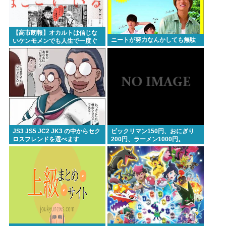
『ヤニねこ』新海誠、水島努、綾辻行人らクリエイ
ターが絶賛 過激描写はBPOでも議論に
【高市朗報】オカルトは信じな
ニートが努力なんかしても無駄
いケンモメンでも人生で一度ぐ
避難所地獄と化す「ずっと同じ食べ物&断水でトイレ
らい"超自然的な体験"した事あ
るんだろ？？
流せず悪臭&床に直接就寝&コロナ感染」
高橋名人が左手のバネを取るため手術を決意
Powered by livedoor 相互RSS
JS3 JS5 JC2 JK3 の中からセク
ビックリマン150円、おにぎり
ロスフレンドを選べます
200円、ラーメン1000円。