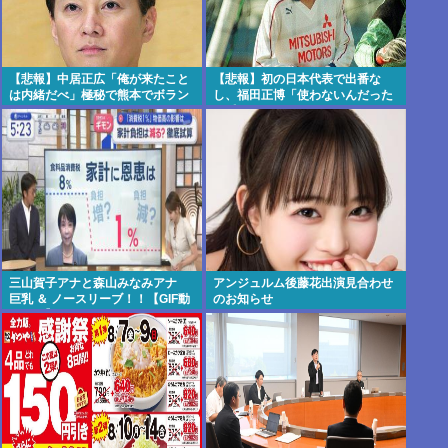
【悲報】中居正広「俺が来たこと
【悲報】初の日本代表で出番な
は内緒だべ」極秘で熊本でボラン
し、福田正博「使わないんだった
ティアをしていた
ら呼ぶな！」
三山賀子アナと森山みなみアナ
アンジュルム後藤花出演見合わせ
巨乳 ＆ ノースリーブ！！【GIF動
のお知らせ
画あり】