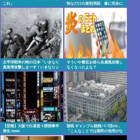
これ」
快なだけの差別用語、遂に完全に
廃れて誰も使わなくなる！www
太平洋戦争の時の日本「いきなり
そういや最近お前ら自虐風自慢し
真珠湾攻撃しまーす！いきなりシ
なくなったよな？
ンガポール侵略して捕虜虐待しま
ーす！」
【悲報】大阪で白昼堂々誘拐事件
国税 ギャンブル脱税パパ活etc..
発生 www
「こんなことでは国民の信用がな
くなってしまう」