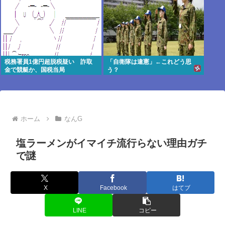
税務署員1億円超脱税疑い 詐取
「自衛隊は違憲」←これどう思
金で競艇か、国税当局
う？
ホーム
なんG
塩ラーメンがイマイチ流行らない理由ガチ
で謎
X
Facebook
はてブ
LINE
コピー