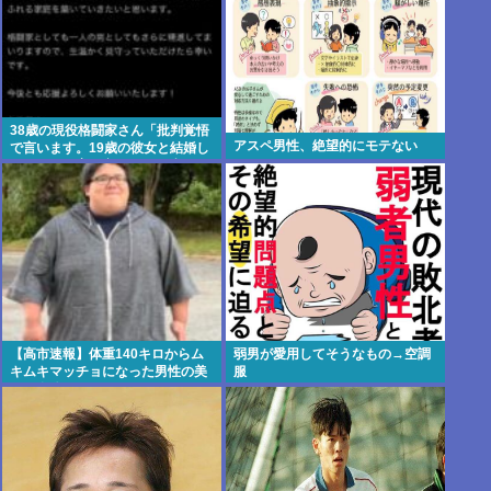
38歳の現役格闘家さん「批判覚悟
アスペ男性、絶望的にモテない
で言います。19歳の彼女と結婚し
ました」→案の定オバサン達に見
つかり炎上
【高市速報】体重140キロからム
弱男が愛用してそうなもの→空調
キムキマッチョになった男性の美
服
しい身体がコチラ！！！