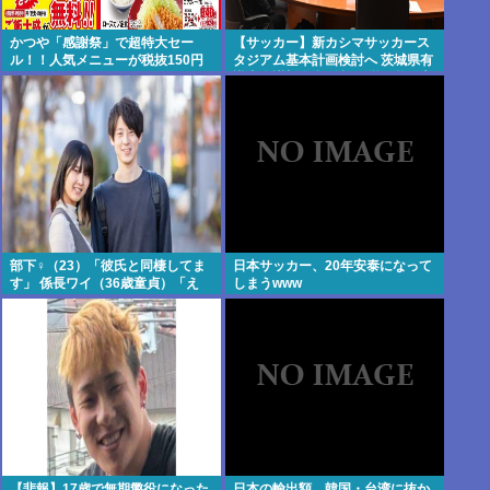
かつや「感謝祭」で超特大セー
【サッカー】新カシマサッカース
ル！！人気メニューが税抜150円
タジアム基本計画検討へ 茨城県有
引き！！！
識者会議初会合 公設民営で整備方
針
部下♀（23）「彼氏と同棲してま
日本サッカー、20年安泰になって
す」 係長ワイ（36歳童貞）「え
しまうwww
っ…？」
【悲報】17歳で無期懲役になった
日本の輸出額、韓国・台湾に抜か