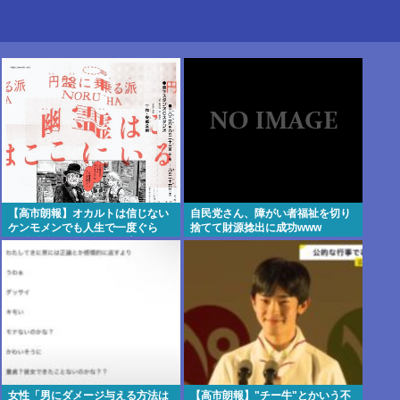
【高市朗報】オカルトは信じない
自民党さん、障がい者福祉を切り
ケンモメンでも人生で一度ぐら
捨てて財源捻出に成功www
い"超自然的な体験"した事あるん
だろ？？
女性「男にダメージ与える方法は
【高市朗報】"チー牛"とかいう不