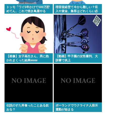
トッモ「ワイ5年かけて500万貯
理容室経営て今から難しい？収
めてん、これで焼き鳥屋やる
入や資金、集客はどれくらい必
わ」
要？？
【画像】女子高生さん、男に抱
【動画】甲子園の女性審判、大
かれまくった結果www
誤審で炎上
伝説のすた丼食ったことある奴
ポーランドでウクライナ人排斥
おる？
運動が始まる