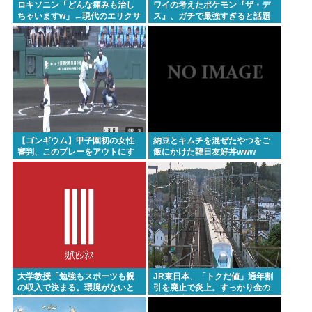
ロキソニン「どんな痛みも治し
ワイの考えたポケモン『ザ・デ
ちゃいますw」←現代のエリクサ
ス』、ガチで最強すぎると話題
ーやろ…
にwww
【ゴンギウム】甲子園初の女性
納豆とキムチを混ぜたやつをご
審判、このプレーをアウトにす
飯にかけた韓日友好丼www
るwww
大学教授「勉強もスポーツも親
JR東日本、「トクだ値」通年割
の収入で決まる。環境がないと
引を廃止で炎上。すっかり金の
出来るわけがない」
亡者と成り下がったな