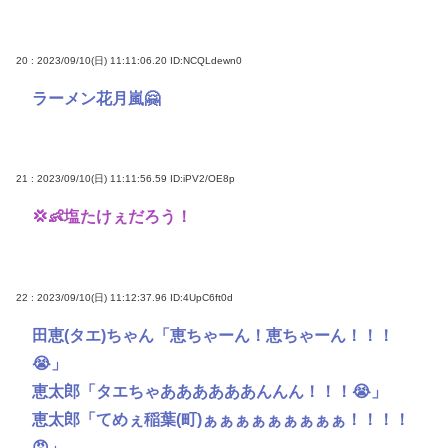
20 : 2023/09/10(日) 11:11:06.20
ID:NCQLdewn0
ラーメン花月嵐🤗
21 : 2023/09/10(日) 11:11:56.59
ID:iPV2/OE8p
💢👶塩たけぇだろう！
22 : 2023/09/10(日) 11:12:37.96
ID:4UpC6ft0d
田恵(タエ)ちゃん「恵ちゃーん！恵ちゃーん！！！
😭」
恵太郎「タエちゃああああああんんん！！！😭」
恵太郎「てめぇ稲葉(町)ぁぁぁぁぁぁぁぁぁ！！！！
😠」