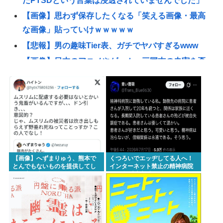
だPTSDという言葉は浸透されていませんでした」
【画像】思わず保存したくなる「笑える画像・最高
な画像」貼っていけｗｗｗｗｗ
【悲報】男の趣味Tier表、ガチでヤバすぎるwww
【画像】日本のアニメやゲーム、三国志の史実を歪
めて歴史を破壊してしまう
【悲報】ショートスリーパーさん「寝たほうがいい
のでは？」にブチギレ
東浩紀さん、右からも左からも叩かれる「ポジショ
ントークをしないからこそ信頼できる」と擁護され
るwww
【画像】へずまりゅう、熊本で
くつろいでエッヂしてる人へ！
【困惑】コーラって本当に体に悪い
とんでもないものを提供してし
インターネット禁止の精神病院
まい大炎上wwwこれはとんでも
に20年以上入院してる人もいる
の？・・・・・・・・・
ないwww
んですよ！
【画像】自分の足を撮影してみた
イチローの晩年(2011-2019)の成績、流石に擁護でき
ないwww