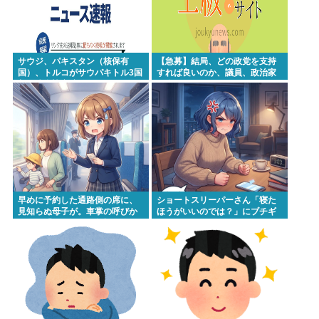
サウジ、パキスタン（核保有
【急募】結局、どの政党を支持
国）、トルコがサウパキトル3国
すれば良いのか、議員、政治家
相互防衛協定締結
は全員悪か
早めに予約した通路側の席に、
ショートスリーパーさん「寝た
見知らぬ母子が。車掌の呼びか
ほうがいいのでは？」にブチギ
けにも「目を閉じて無視」して
レ
居座られました。無理やり奪わ
れた席は、結局“やったもん勝
ち”になっ...