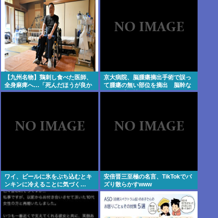
【九州名物】鶏刺し食べた医師、
京大病院、脳腫瘍摘出手術で誤っ
全身麻痺へ…「死んだほうが良か
て腫瘍の無い部位を摘出 脳幹な
った」
ど損傷受け植物状態に
ワイ、ビールに氷をぶち込むとキ
安倍晋三至極の名言、TikTokでバ
ンキンに冷えることに気づく…
ズり散らかすwww