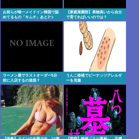
お前らが唯一メイドイン韓国で認
【家庭菜園部】果物高いから自分
めてるもの「キムチ」あと3つ
で育てればいいのでは？
は？
ラーメン屋でラストオーダー5分
うんこ移植でピーナッツアレルギ
前に入店するの迷惑？
ーを克服
【画像】ドイツの水着少女、14歳
【困惑】映画「八つ墓村」、不穏