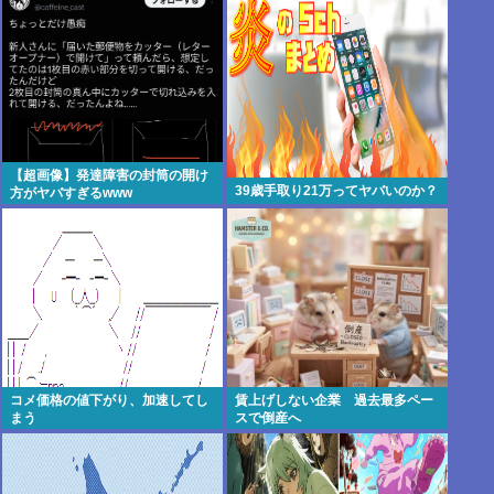
ルで出そ！」
てる件www
【超画像】発達障害の封筒の開け
39歳手取り21万ってヤバいのか？
方がヤバすぎるwww
コメ価格の値下がり、加速してし
賃上げしない企業 過去最多ペー
まう
スで倒産へ