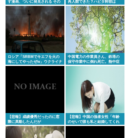
す漫画、ついに発見される その
再入館できた？ハビタ幹部は
名も「ゆーあーすらっがー」
「モール職員は引き止めなかっ
た」イオン「運用を徹底できな
かった可能性」
ロシア「SRBMでキエフを火の
中国電力の作業員さん、鉄塔の
海にしてやったぜw」ウクライナ
保守作業中に倒れ死亡。熱中症
「我々もSRBMで反撃する
か
ぞ！」
【悲報】成績優秀だったのに窓
【悲報】中国の強者女性「年齢
際に異動したんだが
のせいで誰も私と結婚してくれ
ない！！」⇒ (※画像あり)