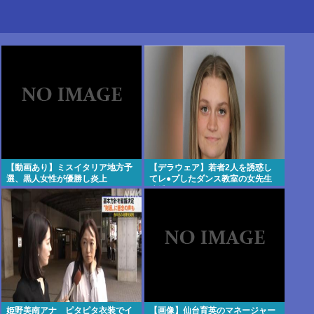
【動画あり】ミスイタリア地方予
【デラウェア】若者2人を誘惑し
選、黒人女性が優勝し炎上
てレ●プしたダンス教室の女先生
逮捕
姫野美南アナ ピタピタ衣装でイ
【画像】仙台育英のマネージャー