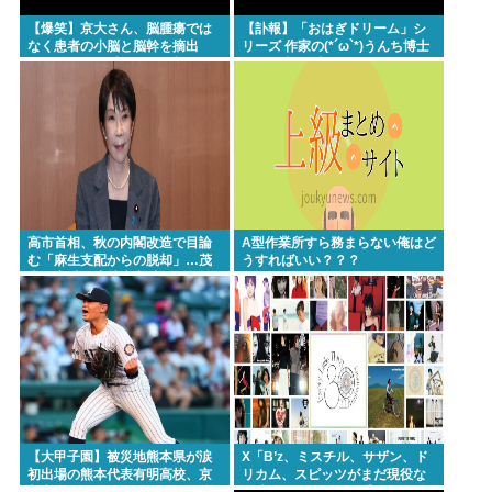
【爆笑】京大さん、脳腫瘍では
【訃報】「おはぎドリーム」シ
なく患者の小脳と脳幹を摘出
リーズ 作家の(*´ω`*)うんち博士
（運動と自発呼吸を司る部
さん死去 64歳
位）。患者は生き地獄に
高市首相、秋の内閣改造で目論
A型作業所すら務まらない俺はど
む「麻生支配からの脱却」…茂
うすればいい？？？
木敏充氏も小林鷹之氏もクビ
【大甲子園】被災地熊本県が涙
X「B’z、ミスチル、サザン、ド
初出場の熊本代表有明高校、京
リカム、スピッツがまだ現役な
都立命館に9回裏2アウトから逆
の凄いよな。今の歌手が30年後