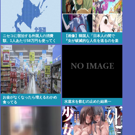
ニセコに宿泊する外国人の消費
【画像】韓国人「日本人の間で
額、1人あたり58万円も使ってく
『女が破滅的な人生を送るのを楽
れることが判明。日本人の4.6倍
しむ陰湿な趣味』が流行ってい
る」119万バズ【HotTweets】
お金がなくなったら増えるわかめ
水道水を飲むの止めた結果⋯
食ってる