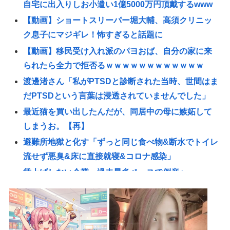
自宅に出入りしお小遣い1億5000万円頂戴するwww
【動画】ショートスリーパー堀大輔、高須クリニッ
ク息子にマジギレ！怖すぎると話題に
【動画】移民受け入れ派のパヨおば、自分の家に来
られたら全力で拒否るｗｗｗｗｗｗｗｗｗｗｗｗ
渡邊渚さん「私がPTSDと診断された当時、世間はま
だPTSDという言葉は浸透されていませんでした」
最近猫を買い出したんだが、同居中の母に嫉妬して
しまうお。【再】
避難所地獄と化す「ずっと同じ食べ物&断水でトイレ
流せず悪臭&床に直接就寝&コロナ感染」
賃上げしない企業 過去最多ペースで倒産へ
高橋名人が左手のバネを取るため手術を決意
チック症のゆうぽん、久々に見たらめっちゃ悪化し
てた…