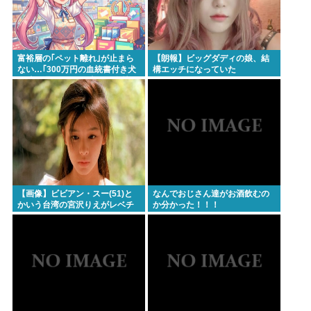
【悲報】税務職員さん、高齢女性から1.5億借りパク
して競艇に全ツッパwww
うんこ移植でピーナッツアレルギーを克服
富裕層の｢ペット離れ｣が止まら
【朗報】ビッグダディの娘、結
【画像】ドイツの水着少女、14歳でこの発育具合
ない…｢300万円の血統書付き犬
構エッチになっていた
は時代遅れ｣という真のお金持ち
【悲報】日本、高市円安ホクホクなのに上半期の輸
が"向かった先"
出額が台湾と韓国に抜かれる
一度でも"精神疾患"になったらお終い。壊れた脳を
元通りにする医療技術は無い。
忍空があまり評価されてない理由
【画像】ビビアン・スー(51)と
なんでおじさん達がお酒飲むの
かいう台湾の宮沢りえがレベチ
か分かった！！！
Powered by livedoor 相互RSS
でえっちすぎるｗｗｗ