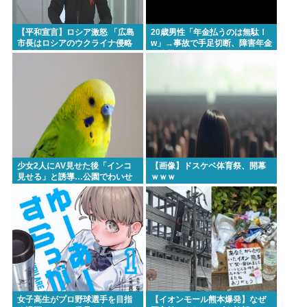
【平和宣言】ロシア激怒 「広島
20歳男性「年金払うのは無駄！
市長はロシアのウクライナ侵略
w」→事故で手足切断、障害年金
を非難した」
一生貰えないと知り泣く
少女2人にAV見せた後「インコ
【画像】ドスケベ体育祭、開幕
見せる」と誘導…公園でわいせ
ｗｗｗ
つ 75歳男逮捕
女子高生がプロ野球選手を目指
【イオンモール熊本爆発】なぜ