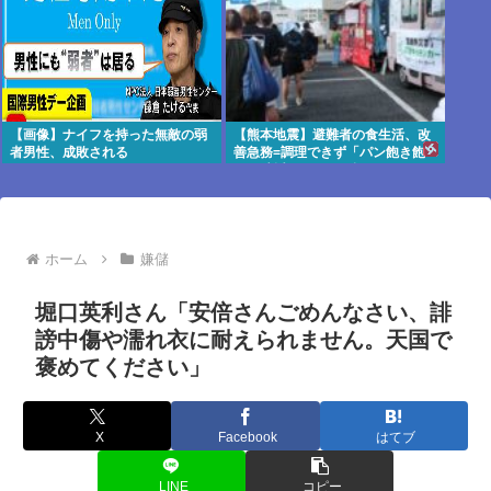
【画像】ナイフを持った無敵の弱
【熊本地震】避難者の食生活、改
者男性、成敗される
善急務=調理できず「パン飽き飽
き」-断水なお3万戸超
ホーム
嫌儲
堀口英利さん「安倍さんごめんなさい、誹
謗中傷や濡れ衣に耐えられません。天国で
褒めてください」
X
Facebook
はてブ
LINE
コピー