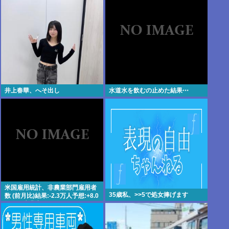
井上春華、へそ出し
水道水を飲むの止めた結果⋯
米国雇用統計、非農業部門雇用者
35歳私、>>5で処女捧げます
数 (前月比)結果:-2.3万人予想:+8.0
万人、失業率結果:+4.1%予
想:+4.2%、9月利下げか