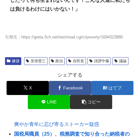
したって何も生まれないんです！こんな人達に私たち
は負けるわけにはいかない！」
引用元：https://greta.5ch.net/test/read.cgi/c/poverty/1694323880
嫌儲
安倍晋三
政治
自民党
誹謗中傷
議論
シェアする
X
Facebook
はてブ
LINE
コピー
爽やか青年に忍び寄るストーカー疑惑
国税局職員（25）、税務調査で知り合った納税者の