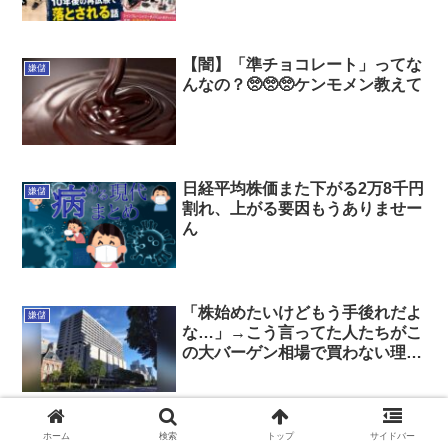
【闇】「準チョコレート」ってな
嫌儲
んなの？🥺🥺🥺ケンモメン教えて
日経平均株価また下がる2万8千円
嫌儲
割れ、上がる要因もうありませー
ん
「株始めたいけどもう手後れだよ
嫌儲
な…」→こう言ってた人たちがこ
の大バーゲン相場で買わない理由
www
「数字の大きいほう選ぶスマホゲ
ホーム
検索
トップ
サイドバー
嫌儲