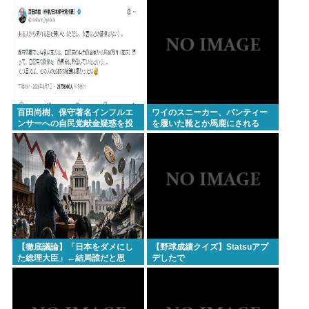
転勝利
にやれてるだろうか？」
百田尚樹、保守著名インフルエ
ワイのスニーカー、パンティー
ンサーへの自民党献金疑惑を投
を履いた靴とか馬鹿にされる
稿し炎上
【徹底議論】「日本をダメにし
【野球成績クイズ】Statsuアプ
た総理大臣」←結局誰だと思
デしたで
う？