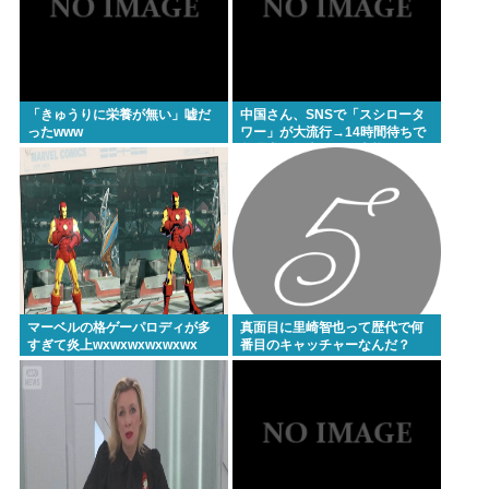
「きゅうりに栄養が無い」嘘だ
中国さん、SNSで「スシロータ
ったwww
ワー」が大流行→14時間待ちで
整理券が転売される事態に…
マーベルの格ゲーパロディが多
真面目に里崎智也って歴代で何
すぎて炎上wxwxwxwxwxwx
番目のキャッチャーなんだ？