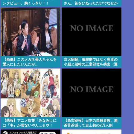
ンタビュー、胸くっきり！！
さん、首をひねっただけでなぜか
【GIF動画あり】
ウインクしたことにされてしまう
www
【画像】このメガネ美人ちゃんを
京大病院、脳腫瘍ではなく患者の
愛人にしたいんだが…
小脳と脳幹の正常部位を摘出（運
動と自発呼吸を司る部位） 患者は
生き地獄に
【悲報】アニメ監督「みなみけに
【高市朗報】日本の自殺者数、無
は『冬』が居ないやん…せや！
茶苦茶減って史上初の2万人割
『冬』の末っ子をアニメオリジナ
れ。無茶苦茶生きやすい国になっ