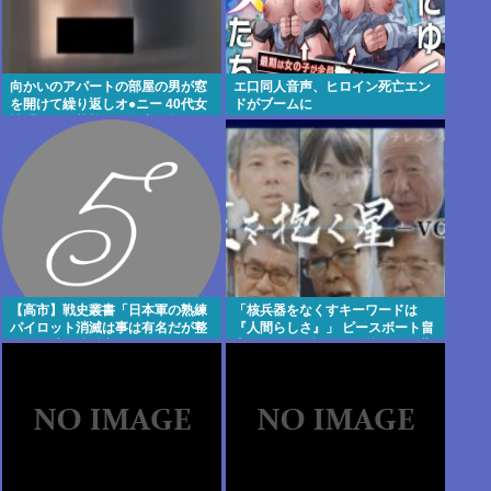
向かいのアパートの部屋の男が窓
エ口同人音声、ヒロイン死亡エン
を開けて繰り返しオ●ニー 40代女
ドがブームに
性「こんな状態じゃ自宅に帰れな
い」
【高市】戦史叢書「日本軍の熟練
「核兵器をなくすキーワードは
パイロット消滅は事は有名だが整
『人間らしさ』」 ピースボート畠
備員が消え稼働率が下がりマラリ
山澄子さんが語った、核のある世
アのパイロットがフラフラで飛ば
界を変えるために
してた」