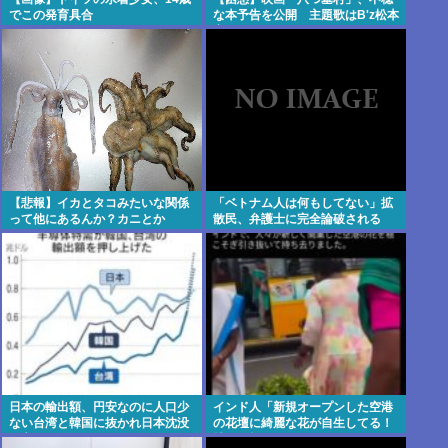
でこの発育具合
な本予告を公開 主題歌はB'z松本
率いるTMG
【悲報】イカとタコみたいな関係
「ベトナム人は何もしてない」拡
って他にあるんか？カニとか
散民、弁護士に完全論破される
www
日本の輸出額、円安なのに人口少
インド人「新規オープンした空港
ない台湾と韓国に抜かれ日本沈没
の花壇に綺麗な花が自生してる！
死亡
持って帰ろ！」