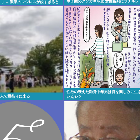
甲子園のクソガキ球児 女性審判にブチギレ
！」→ 観衆のマジレスが鋭すぎると
 www
性欲の衰えた独身中年男は何を楽しみに生
1人で夏祭りに来る
いんや？