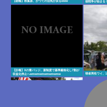
【朗報】秋葉原、かつての活気が戻るwww
核戦争が始まる
ネットで話題に →
【訃報】Xの青バッジ、新制度で基準厳格化し7割が
弱者男性ワイ、
収益化停止へwmwmwmwmwmwmw