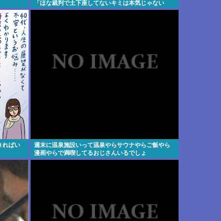
「ほな裁判で土下座してないキミは本気じゃない
な」
きればい
週末に温泉施設いって温泉やらサウナやらご飯やら
漫画やらで満喫してるおじさんいるでしょ