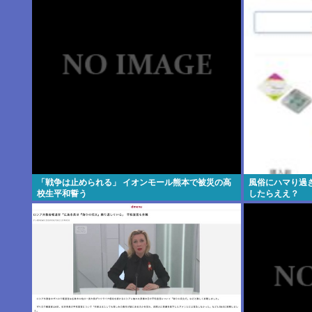
「戦争は止められる」 イオンモール熊本で被災の高
風俗にハマり過
校生平和誓う
したらええ？