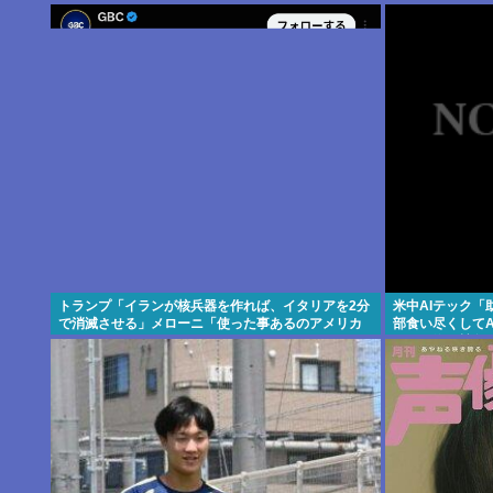
恥ずべき状況」[8/8] [ばーど★]
トランプ「イランが核兵器を作れば、イタリアを2分
米中AIテック
で消滅させる」メローニ「使った事あるのアメリカ
部食い尽くして
だけじゃん」
の買い漁り競争