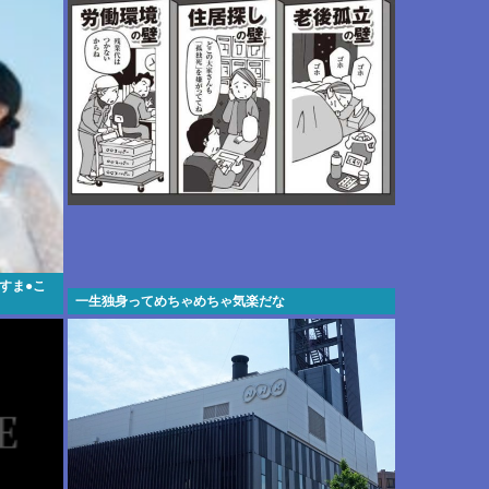
すま●こ
一生独身ってめちゃめちゃ気楽だな