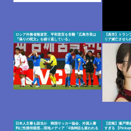
ロシア外務省報道官、平和宣言を非難「広島市長は
【高市】トラン
『偽りの呪文』を繰り返している」
リア滅亡させら
器実戦で使った
日本人主審も該当か 韓国サッカー協会、外国人審
【悲報】瀬戸環
判に性接待疑惑…現地メディア「4強神話も疑われる
すぎる 【Pickup