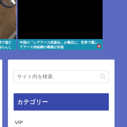
罪で逃亡
中国の「レアアース武器化」が裏目に、世界で重レ
知らんし
アアース供給網の構築が加速
カテゴリー
VIP