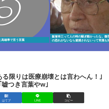
飯塚幸三って人の時の騒ぎ酷かったな。微
に高確率で言う言葉
の恐れがないなら逮捕されないって常識も
ある限りは医療崩壊とは言わへん！｣
｢嘘つき言葉やw｣
はてブ
LINE
コピー