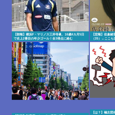
【朗報】横浜F・マリノス三井寺眞、16歳4カ月5日
【悲報】佐倉綾音
で史上2番目の年少ゴール！全3得点に絡む
（35）←ここ
【は？】極左団