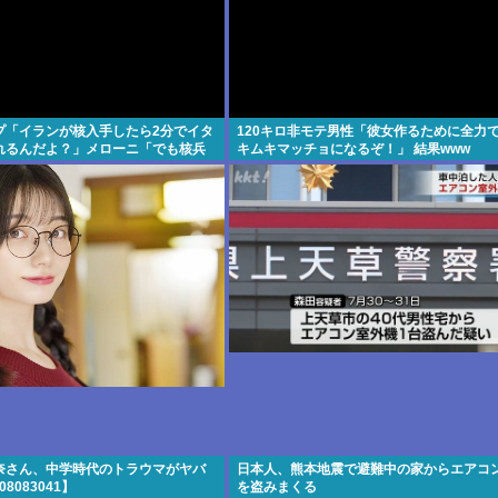
プ「イランが核入手したら2分でイタ
120キロ非モテ男性「彼女作るために全力
れるんだよ？」メローニ「でも核兵
キムキマッチョになるぞ！」 結果www
のお前らだけだろ」
奈さん、中学時代のトラウマがヤバ
日本人、熊本地震で避難中の家からエアコ
08083041】
を盗みまくる