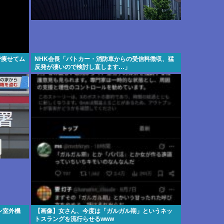
で痩せてム
NHK会長「パトカー・消防車からの受信料徴収、猛
反発が凄いので検討し直します…」
ン室外機
【画像】女さん、今度は「ガルガル期」というネッ
トスラングを流行らせるwww