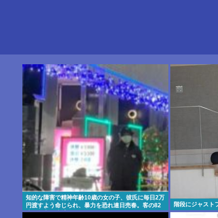
知的な障害で精神年齢10歳の女の子、彼氏に毎日2万
階段にジャスト
円渡すよう命じられ、暴力を恐れ連日売春。客の82
歳を殺害し逮捕