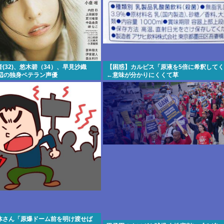
(32)、悠木碧（34）、早見沙織
【困惑】カルピス「原液を5倍に希釈して
ら辺の独身ベテラン声優
←意味が分かりにくくて草
体さん「原爆ドーム前を明け渡せば