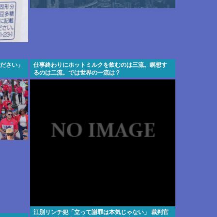
ください」
仕事終わりにホットミルクを飲むのは三流。瞑想す
るのは二流。では世界の一流は？
江別リンチ犯「立って謝罪は本気じゃない」 裁判官