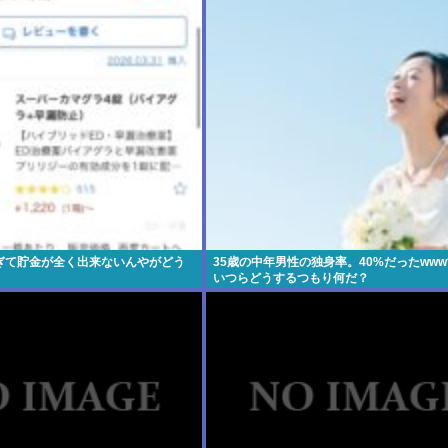
ぎて貯金が全く出来ないんやがどう
35歳の中年男性の独身率。40%だったwww
いつらどうするつもり何だ？