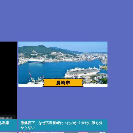
る私素
原爆投下、なぜ広島長崎だったのか？未だに誰も分
からない