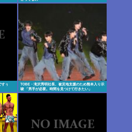
ですぅ
TOBE・滝沢秀明社長、被災地支援のため熊本入り示
唆 「男手が必要。時間を見つけて行きたい」