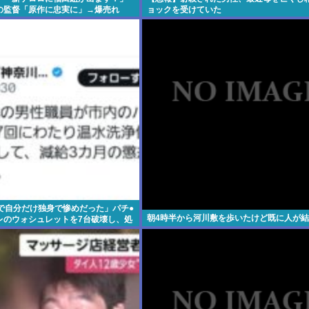
の監督「原作に忠実に」→爆売れ
ョックを受けていた
僚で自分だけ独身で惨めだった」パチ●
朝4時半から河川敷を歩いたけど既に人が
レのウォシュレットを7台破壊し、処