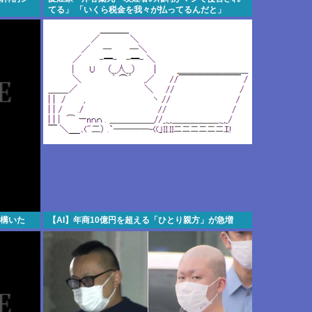
てる」 「いくら税金を我々が払ってるんだと」
結構いた
【AI】年商10億円を超える「ひとり親方」が急増