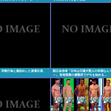
wxwxwxwxwxwxwxwxxxwx
】宗教行為と激詰めした派遣社員、
顕正会信者「日本は日蓮大聖人の本国なん
～」 首相視察の避難所でデモを始める…