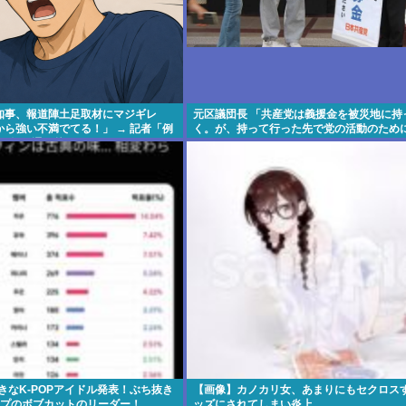
知事、報道陣土足取材にマジギレ
元区議団長 「共産党は義援金を被災地に持
ら強い不満でてる！」 → 記者「例
く。が、持って行った先で党の活動のため
事、怒り通り越して呆れてしまう
好きなK-POPアイドル発表！ぶち抜き
【画像】カノカリ女、あまりにもセクロス
ープのボブカットのリーダー！
ッズにされてしまい炎上