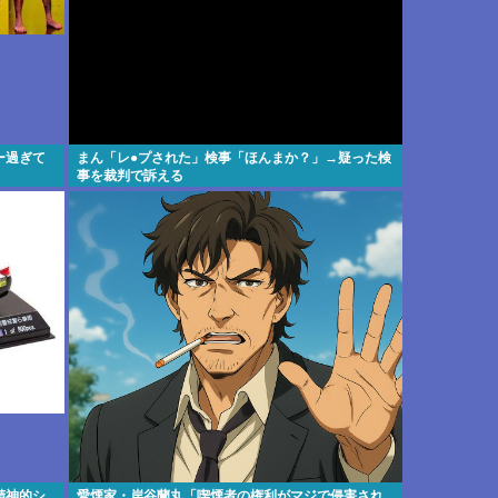
ー過ぎて
まん「レ●プされた」検事「ほんまか？」→疑った検
事を裁判で訴える
精神的シ
愛煙家・岸谷蘭丸「喫煙者の権利がマジで侵害され