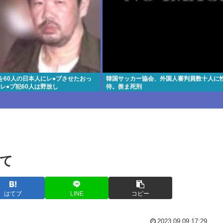
を60人の日本人にレ●プさせたおっ
韓国サッカー協会、外国人審判員数十人に
レ●プ犯60人は野放し
待。羨ま死刑
て
はてブ
LINE
コピー
2023.09.09 17:29