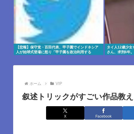
【悲報】保守党・百田代表、甲子園でインドネシア
タイ人12歳少女
人が始球式登場に怒り「甲子園を政治利用する
さん、求刑6年。
な！」
ホーム
VIP
叙述トリックがすごい作品教え
X
Facebook