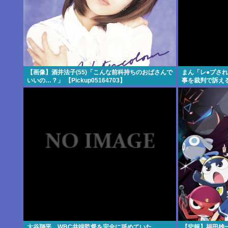
【画像】酒井法子(55)「こんな前科持ちのおばさんで
まん「レ●プさ
いいの…？」 【Pickup05164703】
事を裁判で訴え
大谷翔平、WBC井端監督を完全に舐めていた
【悲報】福田雄