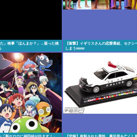
れた」検事「ほんまか？」→疑った検
【衝撃】イギリスさんの恋愛番組、セクシ
る
しまうwww
一「新ケロロに福田組が出ます！」
【悲報】射殺された男性、最近母を亡くし