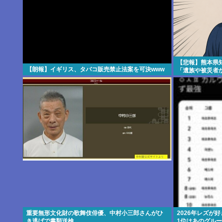
【悲報】熊本県
【朗報】イギリス、タバコ販売禁止法案を可決www
「遺族や被災者か
えば？」 → 知
………
重要無形文化財の歌舞伎俳優、中村小三郎さんがひ
2026年レズが
き逃げで書類送検
1位はあのグル