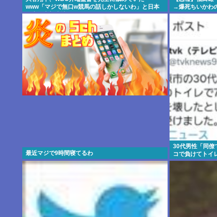
www「マジで無口w競馬の話しかしないわ」と日本
→爆死ちいかわ
代表は内部崩壊
30代男性「同
最近マジで9時間寝てるわ
コで負けてトイ
分