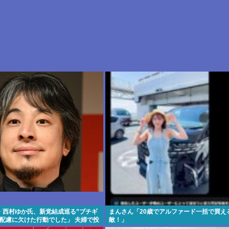
・西村ゆか氏、新党結成巡る”ブチギ
まんさん「20歳でアルファード一括で買え
「配慮に欠けた行動でした」 夫婦で投
敵！」