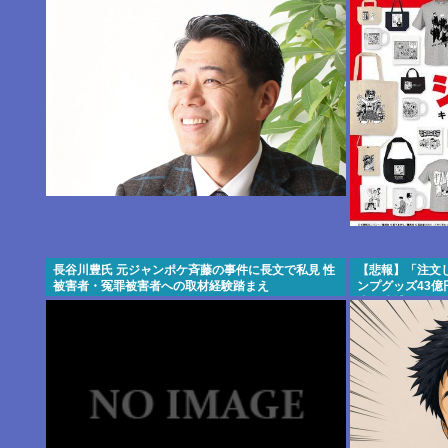
長谷川豊氏 元ジャンポケ斉藤の事件に長文で私見 性
【悲報】「注文
被害者・冤罪被害者への取材経験踏まえ
ンプグッズ43億
歳女逮捕