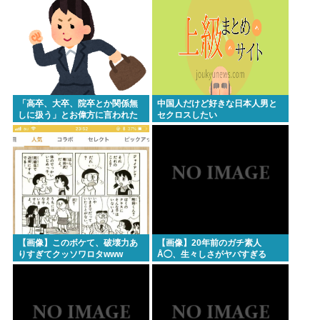
「高卒、大卒、院卒とか関係無
中国人だけど好きな日本人男と
しに扱う」とお偉方に言われた
セクロスしたい
修士卒の女の子が...
【画像】このボケて、破壊力あ
【画像】20年前のガチ素人
りすぎてクッソワロタwww
Å◯、生々しさがヤバすぎる