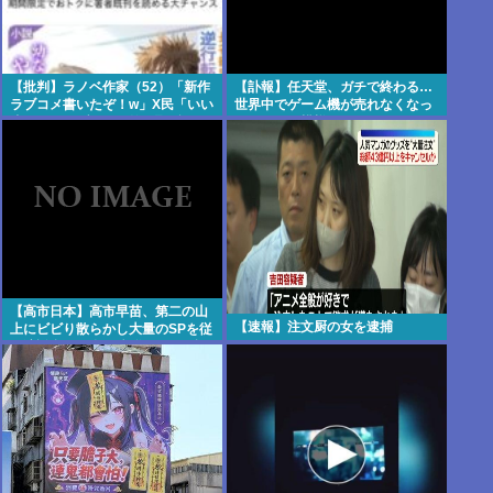
【批判】ラノベ作家（52）「新作
【訃報】任天堂、ガチで終わる…
ラブコメ書いたぞ！w」X民「いい
世界中でゲーム機が売れなくなっ
歳こいてラブコメ（笑）恥ずかし
てしまった模様
くないの？」←やめたれwと話題
に
【高市日本】高市早苗、第二の山
【速報】注文厨の女を逮捕
上にビビり散らかし大量のSPを従
え演説台にも全面防弾ガラスを設
置