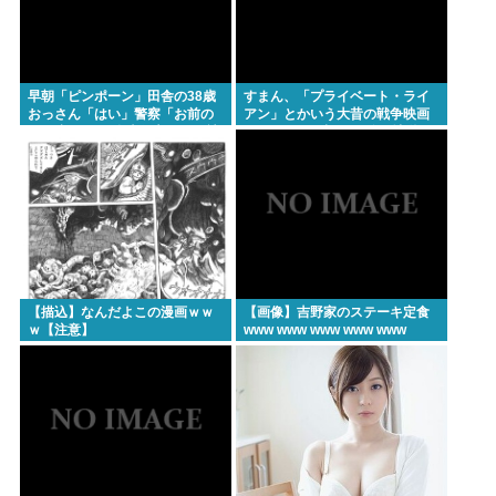
早朝「ピンポーン」田舎の38歳
すまん、「プライベート・ライ
おっさん「はい」警察「お前の
アン」とかいう大昔の戦争映画
PCを調べる」全米行方不明・被
見てみたら最初の30分で地獄な
児童搾取センターからの通報に
んだが…これずっと続く感じ？
より児ホ゜画像を発見、逮捕
【描込】なんだよこの漫画ｗｗ
【画像】吉野家のステーキ定食
ｗ【注意】
www www www www www