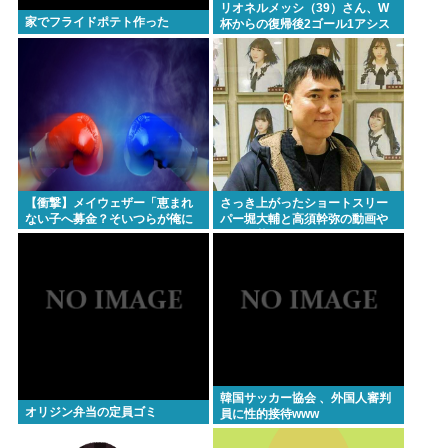
リオネルメッシ（39）さん、W
家でフライドポテト作った
杯からの復帰後2ゴール1アシス
トしてしまうwww
【衝撃】メイウェザー「恵まれ
さっき上がったショートスリー
ない子へ募金？そいつらが俺に
パー堀大輔と高須幹弥の動画や
何かしてくれたの
ばくて草
か・・・・・・？」⇒！！！
韓国サッカー協会 、外国人審判
オリジン弁当の定員ゴミ
員に性的接待www