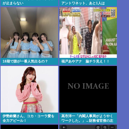
が止まらない
アントワネット、あと1人は
18期で誰が一番人気出るの？
福戸あやアナ 脇チラ見え！！
伊勢鈴蘭さん、コカ・コーラ愛を
高市洋一「内閣人事局がようやく
全力アピール！
ワークした。」→財務省官僚の左
遷記事を喜んでポスト