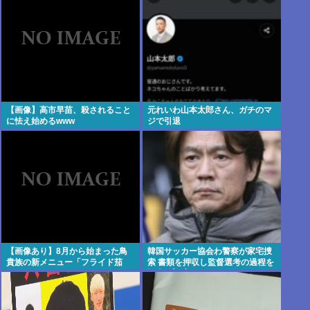
【画像】高市早苗、殺されること
元れいわ山本太郎さん、ガチのマ
に怯え始めるwww
ジで引退
【画像あり】8月から始まった鳥
韓国サッカー協会わ警察が家宅捜
貴族の新メニュー「フライド茄
索 書類を押収し監督選考の過程を
子」がうますぎでした→3.2万いい
調査 <\`皿´>
ね