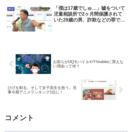
「僕は17歳でしゅ…」嘘をついて
嫌儲
児童相談所で2ヶ月間保護されて
いた29歳の男、詐欺などの罪で起
訴
お前らがUQモバイルやY!mobileに買えな
い理由って何？
ひげを剃る。そして女子高生を拾う。見
事今期アニメランキング1位に！
コメント