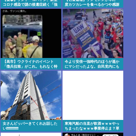
コロナ感染で謎の後遺症続く「強
度カツカレーを食べるかつや感謝
い炭酸飲んだら、あばら折れそう
祭キター！松の家広報担当も震え
になる」
てそうw
【高市】ウクライナのイベント
今より安倍一強時代のほうが遥か
「徴兵拉致」がこれ。もれなく特
にマシだったよな。自民党内にも
典付きで前線で銃弾orドローン爆
反対勢力はいて会見はちゃんとや
弾のプレゼントが貰える！
り国会にも出席、僅かに常識もあ
った
女さんビッパーきてくれお話した
東海汽船の当直が飲酒ｗｗｗやっ
い❗❗❗❗❗❗❗❗❗❗
ちまったなｗｗｗ事業停止ま？草
生えるｗｗ