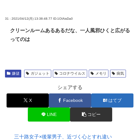
31 : 2021/04/12(月) 13:38:48.77
ID:1OIAisDa0
クリーンルームあるあるだな、一人風邪ひくと広がる
ってのは
嫌儲
ガジェット
コロナウイルス
メモリ
病気
シェアする
X
Facebook
はてブ
LINE
コピー
三十路女子×後輩男子、近づく心とすれ違い