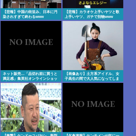
【悲報】中国の街並み、日本に汚
【悲報】カラオケ上手いヤツと歌
染されすぎて終わるwww
上手いヤツ、ガチで別物www
ネット販売…「品切れ前に買うと
【画像あり】土方系アイドル、女
満足感」集英社オンラインショッ
子高生の間で大人気になってしま
プで“43億円分”キャンセルか
うwww
200超のメールアカウント使い大
量注文 32歳女を逮捕 [8/6]
【衝撃】ケンドーコバヤシ、新型
【乞食速報】ケンモメンが年に一