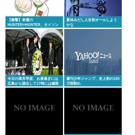
信じて下さい」 ←何でこの主張が通らないの？
Powered by livedoor 相互RSS
【衝撃】来週の
夏休みだし人生初オールしよう
HUNTER×HUNTER、タイソン
かな
王子とツベッバ王子死亡
wwwmwww
今日の高市早苗、お昼過ぎには
週刊少年ジャンプ、史上初の100
広島から脱出して17時には歯医
万部割れ
者に寄ってそのまま帰宅