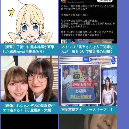
【衝撃】手術中に熊本地震が直撃
ネトウヨ「高市さんは人工関節な
した結果www(※動画あり)
んだ！膝をついて被災者の話聞く
とか拷問だろ！」⇒高市の膝に人
工関節の手術痕が見当たらない
【画像】れなぁとぞのの制服姿が
吉岡恵麻アナ ノースリーブ！！
エロ過ぎる！【守屋麗奈・大園
玲】【櫻坂46】