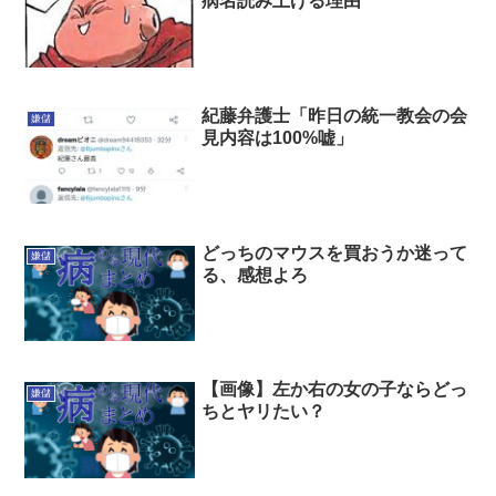
病名読み上げる理由
紀藤弁護士「昨日の統一教会の会
嫌儲
見内容は100%嘘」
どっちのマウスを買おうか迷って
嫌儲
る、感想よろ
【画像】左か右の女の子ならどっ
嫌儲
ちとヤリたい？