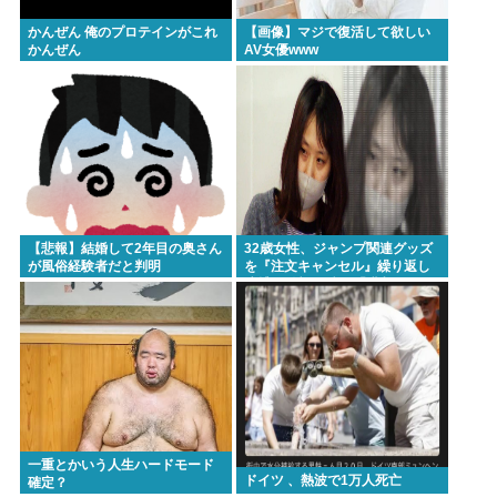
かんぜん 俺のプロテインがこれ
【画像】マジで復活して欲しい
かんぜん
AV女優www
【悲報】結婚して2年目の奥さん
32歳女性、ジャンプ関連グッズ
が風俗経験者だと判明
を『注文キャンセル』繰り返し
逮捕。総額43億。「購入した気
分になる」
一重とかいう人生ハードモード
ドイツ 、熱波で1万人死亡
確定？