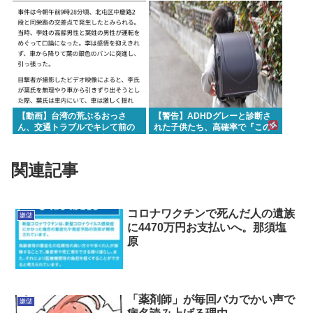
【動画】台湾の荒ぶるおっさ
【警告】ADHDグレーと診断さ
ん、交通トラブルでキレて前の
れた子供たち、高確率で『この
車の運転手をナイフで斬りつけ
習慣』をやっていた→！！！
るも壮絶な返り討ちにあう
関連記事
コロナワクチンで死んだ人の遺族
嫌儲
に4470万円お支払いへ。那須塩
原
「薬剤師」が毎回バカでかい声で
嫌儲