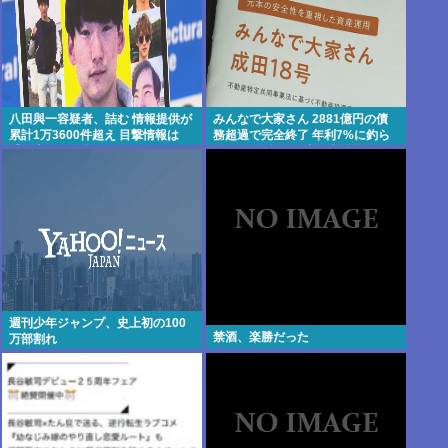
八田與一容疑者、詰む 情報提供が
みんなで大家さん 2881億円の債
累計1万3600件超え 目撃情報は
務超過で完全終了 年利7%に釣ら
「関東」が最多
れた3万人超の弱者の老後資金
2000億円が消滅
週刊少年ジャンプ、史上初の100
禁酒、楽勝だった
万部割れ