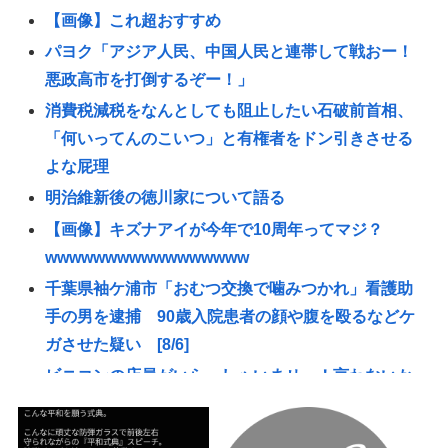
【画像】これ超おすすめ
パヨク「アジア人民、中国人民と連帯して戦おー！
悪政高市を打倒するぞー！」
消費税減税をなんとしても阻止したい石破前首相、
「何いってんのこいつ」と有権者をドン引きさせる
よな屁理
明治維新後の徳川家について語る
【画像】キズナアイが今年で10周年ってマジ？
wwwwwwwwwwwwwwwww
千葉県袖ケ浦市「おむつ交換で噛みつかれ」看護助
手の男を逮捕 90歳入院患者の顔や腹を殴るなどケ
ガさせた疑い [8/6]
ビニコンの店員がいらっしゃいませー！言わないか
ら本社にクレームいれてやりましたよ！www
【悲報】高市早苗に逆らった財務官僚、異例の左遷