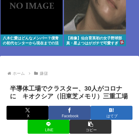
八木仁愛はどんなメンバー？僕青
【画像】仙台育英初の女子野球部
の初代センターから現在までの活
員・星よつはがガチで可愛すぎ
動を紹介
る！
ホーム
嫌儲
半導体工場でクラスター、30人がコロナ
に キオクシア（旧東芝メモリ）三重工場
X
Facebook
はてブ
LINE
コピー