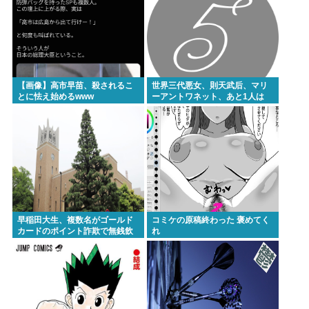
www
【悲報】NISA民、『オルカン』『S&P500』
『NASDAQ100』しか買わない
【悲報】お弁当屋さん、消費税が下がっても値段据
【画像】高市早苗、殺されるこ
世界三代悪女、則天武后、マリ
え置き
とに怯え始めるwww
ーアントワネット、あと1人は
高市総理と対話の避難所代表者「避難所の生活は至
れり尽くせりで全く不自由ない、ありがとう！日本
人でよかった！」
ここ数年「どっちもどっち」とか「まだわからない
から叩くな」とかゆうチキン野郎が増えたけどどっ
から来たの？(´・ω・`)
早稲田大生、複数名がゴールド
コミケの原稿終わった 褒めてく
カードのポイント詐欺で無銭飲
れ
【動画】手術中に熊本地震直撃やばすぎwww
食
医療脱毛・脱毛サロンを考えてるんだが！脱毛モメ
ンいるか？？
ジャンポケ斉藤「同意があったんです。本当です。