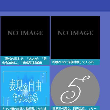
「現代の日本で」「大人が」「完
札幌20.6℃ 深夜徘徊してくるわ
全合法的に」「未成年(18歳未
満)」と性行為をする方法ってある
の？
キャバ嬢の首吊り動画見てから涙
世界三代悪女、則天武后、マリー