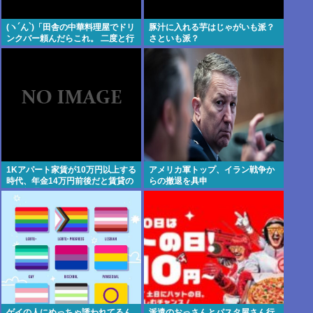
(ヽ´ん`)「田舎の中華料理屋でドリ
豚汁に入れる芋はじゃがいも派？
ンクバー頼んだらこれ。 二度と行
さといも派？
かない」
1Kアパート家賃が10万円以上する
アメリカ軍トップ、イラン戦争か
時代、年金14万円前後だと賃貸の
らの撤退を具申
人は無理じゃね？
ゲイの人にめっちゃ誘われてるん
派遣のおっさんとパスタ屋さん行