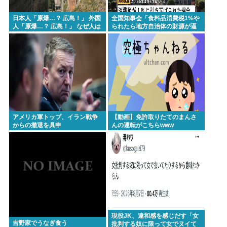
Powered by livedoor 相互RSS
日本人「原爆…？ 広島！」 外国
全国知事会「食料品消費税1%や
人「原爆…？ 広島！」 なぜ人は
られたら地方自治体の財源が逼
長崎を忘れるのか
迫してしまう 」…この流れ地方
税増税するしかないよ、もう
アメリカ軍トップ、イラン戦争
【動画】免許取りたてのまんさ
からの撤退を具申
んの運転がこちらwww
現役JK、違和感を感じだす「女
吉野家でうなぎ食う
批判する奴に限って女でヌイて