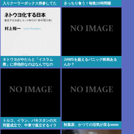
入りクーラーボックス持参してた
きっちり食う！毎晩10時間睡
のに熱中症で死亡。当日39.6℃
眠！！」 これwww
ネトウヨがやたらと「イスラム
JAWSを超えるパニック映画ある
教」に排他的なのはなんでなの
んか？
トルコ、イラン、パキスタンの大
秋葉原、かつての活気が戻るwww
同盟成立で、中東で孤立するイラ
ンは滅亡不可避な情勢へwww