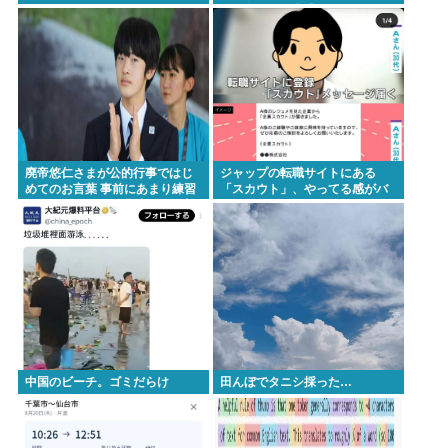
たりするから意味わからなくな
ってきた 」
廃帝悠仁さまが公的行事ではじ
ジャップの転職サイトにある
めてのお言葉 事前にあまり練習
「スカウト」、やってる感がバ
してないっぽい。滑舌悪いし大
レ始めるwww
丈夫なの
中国のビーチ。ゴミだらけ
田んぼでタニシ採った…