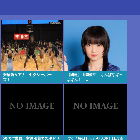
安藤萌々アナ セクシーポー
【朗報】山﨑愛生「けんぱなぱっ
ズ！！
ぱぱん！」←
50代作業員、空調服着てスポドリ
ぼく「毎日しっかり入浴！1日3食