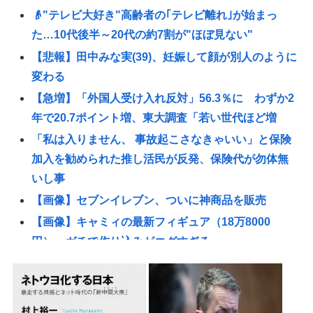
👴"テレビ大好き"高齢者の｢テレビ離れ｣が始まっ
た…10代後半～20代の約7割が"ほぼ見ない"
【悲報】田中みな実(39)、妊娠して顔が別人のように
変わる
【急増】「外国人受け入れ反対」56.3％に わずか2
年で20.7ポイント増、東大調査「若い世代ほど増
「私は入りません、 事故起こさなきゃいい」と保険
加入を勧められた推し活民が反発、保険代が勿体無
いし事
【画像】セブンイレブン、ついに神商品を販売
【画像】キャミィの最新フィギュア（18万8000
円）、ガチで作り込みがエグすぎる
【悲報】「世界の売春婦（セッ◯スワーカー）の数
と割合」反論「そんなはずはない日本は上位なはず
だ」←これ