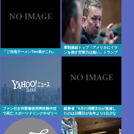
軍制服組トップ「アメリカにイラ
「ご当地ラーメンTier表がこれ」
ンを倒す空軍力は無い」トランプ
に別の出口を進言
ファン付き作業着使用男性熱中症
総務省「6月の消費支出が激減し
で死亡 スポーツドリンクやゼリー
たのは日曜日が去年より1日少な
飲料持参も
かったから」