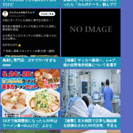
だけど
ったら「カルボナーラ」頼んでて
ドン引き…なんで弱者男性ってい
つも同じのしか食べないの？
鳥刺し専門店、ガチでヤバすぎる
【画像】サッカー森保一、レ●プ
www
後の佐野海舟招集について各選手
にヒアリングをし「絶対に反
対！」と断言した守田英正を代表
追放www
18才で無期懲役になったら30年は
【衝撃】京大病院で正常な脳組織
ラーメン食べれんけど、よかと
を誤摘出された50代女性、手足も
(´・ω・`)❓
動かせず自発呼吸もできない重篤