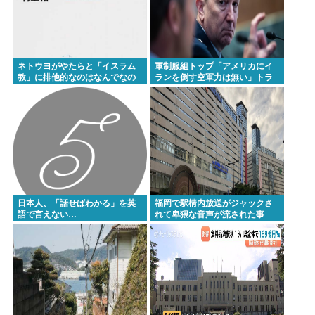
英名門大学最年少の黒人教授が辞任 論文盗作疑惑に
は必殺「人種差別ガー」で反撃
弁護士「オタクの献血は『女性の体内に自分の体液
ネトウヨがやたらと「イスラム
軍制服組トップ「アメリカにイ
を入れる』のが目的。場合によっては不同意性交罪
教」に排他的なのはなんでなの
ランを倒す空軍力は無い」トラ
ンプに別の出口を進言
に当たる」
台風15号、東北地方直撃www
【速報】北海道江別大学生殺人事件、主犯格の川口
被告(19)に無期懲役の判決←これ、妥当だと思
う？？？？？？
軽自動車に”軽油”を入れちゃ絶対ダメ～！ セルフス
日本人、「話せばわかる」を英
福岡で駅構内放送がジャックさ
語で言えない…
れて卑猥な音声が流された事
タンドで後を絶たない「誤給油トラブル」！
件、やはり元音声は動ありの動
画だった
堀大輔さん、寝る間も惜しんでレスバ祭りwww
(ヽ´ん`) 嫌儲民「ケンモメン」の定義 👈 何て答え
る？