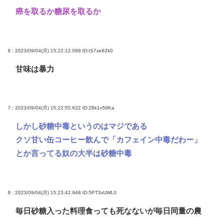
癌を取るか糖尿を取るか
6 : 2023/09/04(月) 15:22:12.089
ID:tS7xe82k0
甘味は暴力
7 : 2023/09/04(月) 15:22:55.622
ID:Z8k1v59Ka
しかし砂糖中毒というのはマジである
クソ甘い缶コーヒー飲んで「カフェイン中毒だわー」
とか言ってる奴の大半は砂糖中毒
8 : 2023/09/04(月) 15:23:42.948
ID:5PT3xUWL0
毎日砂糖入った料理食っても死なないが毎日同量の農