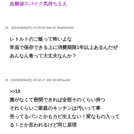
血糖値スパイク気持ちええ
18 : 2023/09/04(月) 15:29:30.386
ID:Tbq4GGc0d
レトルトのご飯って怖いよな
常温で保存できる上に消費期限1年以上あるんだぜ
あんなん食って大丈夫なんか？
26 : 2023/09/04(月) 15:32:17.304
ID:URXsvtJfr
>>18
菌がなくて密閉できれば全部そのくらい持つ
それくらいご家庭のキッチンは汚いって事
売ってるパンとかもカビ生えない！変なもの入って
る！とか言われるけど同じ原理