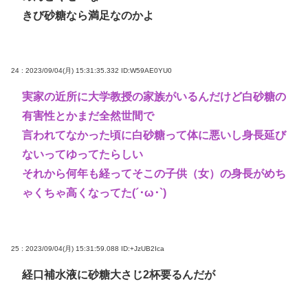
きび砂糖なら満足なのかよ
24 : 2023/09/04(月) 15:31:35.332
ID:W59AE0YU0
実家の近所に大学教授の家族がいるんだけど白砂糖の
有害性とかまだ全然世間で
言われてなかった頃に白砂糖って体に悪いし身長延び
ないってゆってたらしい
それから何年も経ってそこの子供（女）の身長がめち
ゃくちゃ高くなってた(´･ω･`)
25 : 2023/09/04(月) 15:31:59.088
ID:+JzUB2Ica
経口補水液に砂糖大さじ2杯要るんだが