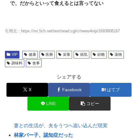
で、だからといって食えるとは言ってない
引用元：https://mi.5ch.net/test/read.cgi/c/news4vip/1693808167
VIP
健康
医療
栄養
病気
砂糖
薬物
調味料
食事
シェアする
X
Facebook
はてブ
LINE
コピー
妻との生活が、夫をうつへ追い込んだ現実
林家パー子、認知症だった