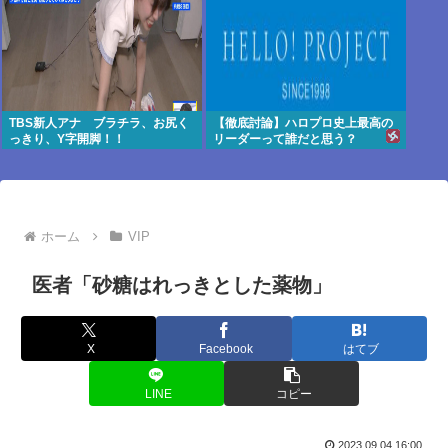
TBS新人アナ ブラチラ、お尻く
【徹底討論】ハロプロ史上最高の
っきり、Y字開脚！！
リーダーって誰だと思う？
ホーム
VIP
医者「砂糖はれっきとした薬物」
X
Facebook
はてブ
LINE
コピー
2023.09.04 16:00