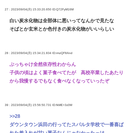
27 : 2023/09/04(月) 15:33:20.650
ID:Q72FyM16M
白い炭水化物は全部体に悪いってなんかで見たな
そばとか玄米とか色付きの炭水化物がいいらしい
28 : 2023/09/04(月) 15:34:21.834
ID:rmzQF8And
ぶっちゃけ全然依存性わからん
子供の頃はよく菓子食べてたが 高校卒業したあたり
から我慢するでもなく食べなくなっていったぞ
39 : 2023/09/04(月) 15:56:50.731
ID:fkME+3z0M
>>28
ダウンタウン浜田の行ってたスパルタ学校で一番喜ば
れた差入れが甘い菓子なんじゃなかったっけ