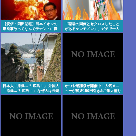
【安倍・岡田悲報】熊本イオンの
「職場の同僚とセクロスしたこと
爆発事故ってなんでテナントに責
があるケンモメン」、ガチで一人
任押し付けてるの？
も存在しないことが判明
日本人「原爆…？ 広島！」 外国人
かつや感謝祭が開催中！人気メニ
「原爆…？ 広島！」 なぜ人は長崎
ューが税抜150円引き&ご飯大盛り
を忘れるのか
無料