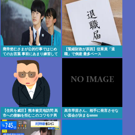
状態に…「意識はある」
廃帝悠仁さまが公的行事ではじめ
【緊縮財政が原因】従業員「退
てのお言葉 事前にあまり練習して
職」で倒産 最多ペース
ないっぽい。滑舌悪いし大丈夫な
の
【住民を威圧】熊本被災地訪問 高
高市早苗さん、相手に発言させな
市への接触を拒むこのコワモテ男
い面会が決まるwww
は何者？