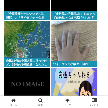
「今田美桜と一生いつでも生
「食料品の消費税1%」をめぐっ
SEX」or「サイゼリヤ 一生無
て自民党内で繰り広げられた情
料」www
報戦…！ウソまで飛び交った密
室会議の発言
台風13号は中国大陸に行ったけ
ワイ、マジで小学生、初VIP
ど、15号の予想進路…なんだこ
れ？
ホーム
検索
トップ
サイドバー
大阪の花火大会、民度がレベチ
立憲民主ブレーンの菅野完氏、