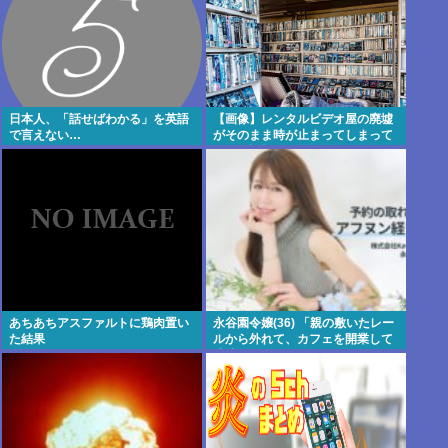
日本人、「話せばわかる」を英語
【画像】レンタルビデオ屋の廃墟
で言えない…
がそのまま時が止まってしまって
いると話題に
あちあちアスファルトに鶏肉置い
永谷園令嬢(36) 「親の敷いたレー
た結果
ルから外れて、カフェを開業して
成功しました」