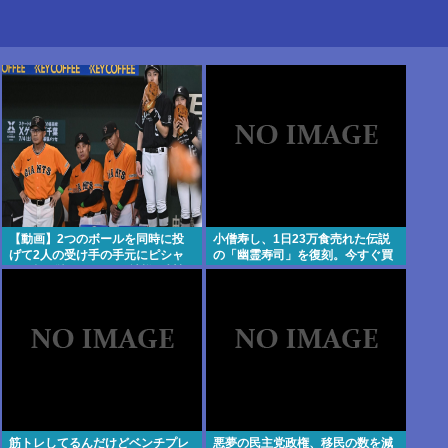
【動画】2つのボールを同時に投
小僧寿し、1日23万食売れた伝説
げて2人の受け手の手元にピシャ
の「幽霊寿司」を復刻。今すぐ買
リと投げ込むバントの神様・川相
いに行け！
の異次元キャッチボールがこちら
筋トレしてるんだけどベンチプレ
悪夢の民主党政権、移民の数を減