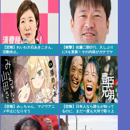
【悲報】れいわ大石あきこさん、
【衝撃】佐藤二朗(57)、久しぶり
活動休止。
にXを更新！その内容がガチでヤ
バすぎる…
【悲報】みぃちゃん、マジでアニ
【悲報】日本人なら誰もが知って
メ中止になりそう
るのに、まだ一度も大河で取り上
げられてない歴史上の人物