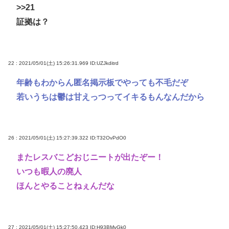
>>21
証拠は？
22 : 2021/05/01(土) 15:26:31.969
ID:UZJkditrd
年齢もわからん匿名掲示板でやっても不毛だぞ
若いうちは鬱は甘えっつってイキるもんなんだから
26 : 2021/05/01(土) 15:27:39.322
ID:T32OvPdO0
またレスバこどおじニートが出たぞー！
いつも暇人の廃人
ほんとやることねぇんだな
27 : 2021/05/01(土) 15:27:50.423
ID:H93BMvGk0