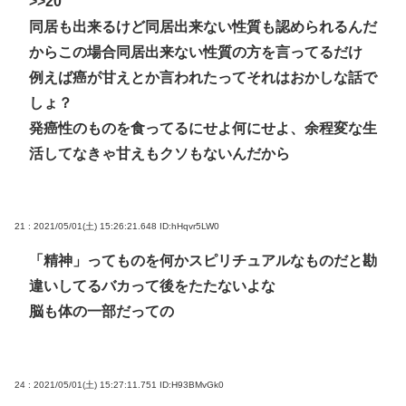
>>20
同居も出来るけど同居出来ない性質も認められるんだ
からこの場合同居出来ない性質の方を言ってるだけ
例えば癌が甘えとか言われたってそれはおかしな話で
しょ？
発癌性のものを食ってるにせよ何にせよ、余程変な生
活してなきゃ甘えもクソもないんだから
21 : 2021/05/01(土) 15:26:21.648
ID:hHqvr5LW0
「精神」ってものを何かスピリチュアルなものだと勘
違いしてるバカって後をたたないよな
脳も体の一部だっての
24 : 2021/05/01(土) 15:27:11.751
ID:H93BMvGk0