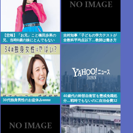
【悲報】「お兄」こと橋田歩果の
吉村知事「子どもの学力テストが
兄、当時8歳の妹にとんでもない
全教科平均点以下…教師は働き方
ことを頼む
改革とか言ってないでどうにかし
ろ」
40歳代の幹部自衛官を懲戒免職処
30代独身男性のお盆休みwww
分…戦時でもないのに自治会費32
万円と放置自転車を徴発