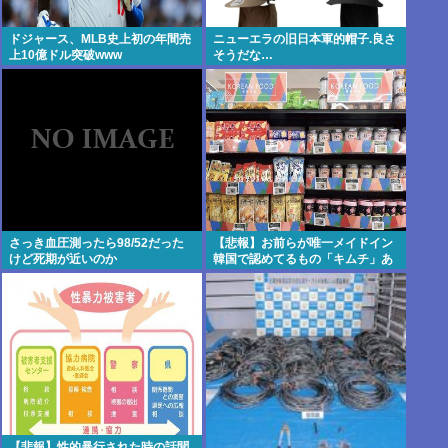
ドジャース、МLB史上初の年間売
ニューエラの旧日本軍的帽子.良さ
上10億ドル突破www
そうだな…
さっき血圧測ったら98/52だった
【悲報】お前らが唯一メイドイン
けど死期が近いのか
韓国で認めてるもの「キムチ」あ
と3つは？
【悲報】性的暴行された時の話聞