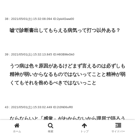
38 : 2021/05/01(土) 15:32:08.094
ID:2pk4Gww00
嘘で診断書出してもらえる病気って打つ以外ある？
39 : 2021/05/01(土) 15:32:13.845
ID:H93BMvGk0
うつ病は色々原因があるけどまず言えるのは必ずしも
精神が弱いからなるものではないってことと精神が弱
くてもそれを咎めるべきではないっこと
43 : 2021/05/01(土) 15:33:02.449
ID:2t3N06oR0
ならならいと「感覚」がわからないから理屈で語ろう
とするのも仕方ないね
ホーム
検索
トップ
サイドバー