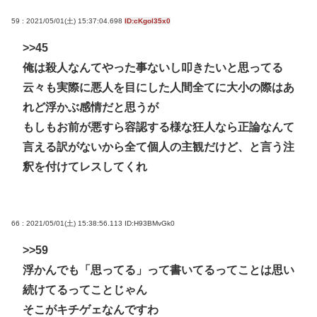
59 : 2021/05/01(土) 15:37:04.698
ID:cKgol35x0
>>45
俺は殺人なんてやった事ないし叩きたいと思ってる
云々も実際に悪人を目にした人間全てに大小の際はあ
れど浮かぶ感情だと思うが
もしもお前が悪すら容認する様な狂人なら正論なんて
言える訳がないから全て個人の主観だけど、と言う注
釈を付けてレスしてくれ
66 : 2021/05/01(土) 15:38:56.113
ID:H93BMvGk0
>>59
浮かんでも「思ってる」って書いてるってことは思い
続けてるってことじゃん
そこがキチゲェなんですわ