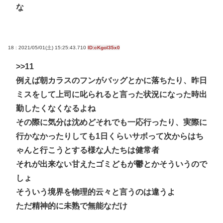
な
18 : 2021/05/01(土) 15:25:43.710
ID:cKgol35x0
>>11
例えば朝カラスのフンがバッグとかに落ちたり、昨日
ミスをして上司に叱られると言った状況になった時出
勤したくなくなるよね
その際に気分は沈めどそれでも一応行ったり、実際に
行かなかったりしても1日くらいサボって次からはち
ゃんと行こうとする様な人たちは健常者
それが出来ない甘えたゴミどもが鬱とかそういうので
しょ
そういう境界を物理的云々と言うのは違うよ
ただ精神的に未熟で無能なだけ