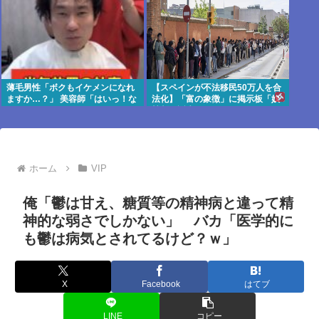
薄毛男性「ボクもイケメンになれ
【スペインが不法移民50万人を合
ますか…？」 美容師「はいっ！な
法化】「富の象徴」に掲示板「奴
れますよ 」
隷制の誕生かよ」
ホーム
VIP
俺「鬱は甘え、糖質等の精神病と違って精
神的な弱さでしかない」 バカ「医学的に
も鬱は病気とされてるけど？ｗ」
X
Facebook
はてブ
LINE
コピー