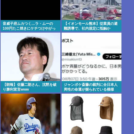
音威子府ムカつく…ラ・ムーの
【イオンモール熊本】従業員の避
100円たこ焼きにケチつけやがっ
難誘導で、社内規定に抵触か
た 100円だぞ100円 ふざけんなあ
のハゲジジイネトウヨ
【朗報】佐藤二朗さん、沈黙を破
ジャンポケ斎藤の裁判に全日本人
り勝利宣言www
男性の命運が握られている模様