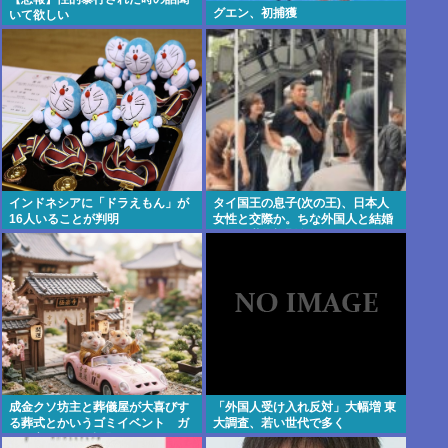
グエン、初捕獲
いて欲しい
インドネシアに「ドラえもん」が
タイ国王の息子(次の王)、日本人
16人いることが判明
女性と交際か。ちな外国人と結婚
すれば継承権剥奪
成金クソ坊主と葬儀屋が大喜びす
「外国人受け入れ反対」大幅増 東
る葬式とかいうゴミイベント ガ
大調査、若い世代で多く
チで高すぎると話題に