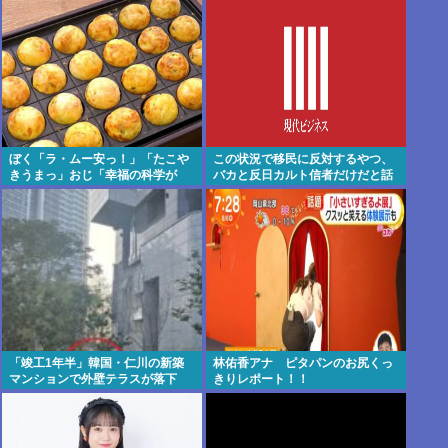
ぼく「ラ・ムー安っ！」「たこや
この状況で移民に反対するやつ、
きうまっ」おじ「幸福の科学が
バカと反日カルト信者だけだと話
～」⇐こいつ
題に
「竣工1年半」韓国・仁川の新築
林佑香アナ ピタパンのお尻くっ
マンションで外壁テラスが落下
きりレポート！！