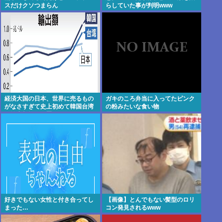
スだけクソつまらん
らしていた事が判明www
経済大国の日本、世界に売るもの
ガキのころ弁当に入ってたピンク
がなさすぎて史上初めて韓国台湾
の粉みたいな食い物
に輸出額抜かれ置いてけぼり
好きでもない女性と付き合ってし
【画像】とんでもない髪型のロリ
まった…
コン発見されるwww