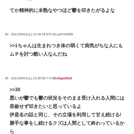
てか精神的に未熟なやつほど鬱を叩きたがるよな
30 : 2021/05/01(土) 15:29:18.876
ID:uyPzVE6R0
>>1
ちゃんは生まれつき体の弱くて病気がちな人にも
ムチを討つ酷い人なんだね
35 : 2021/05/01(土) 15:30:59.773
ID:cKgol35x0
>>30
悪いが鬱でも鬱の状況をそのまま受け入れる人間には
容赦せず叩きたいと思っているよ
伊是名の話と同じ、その立場を利用して甘え続ける/
勝手な事をし続けるクズは人間として終わっているか
ら