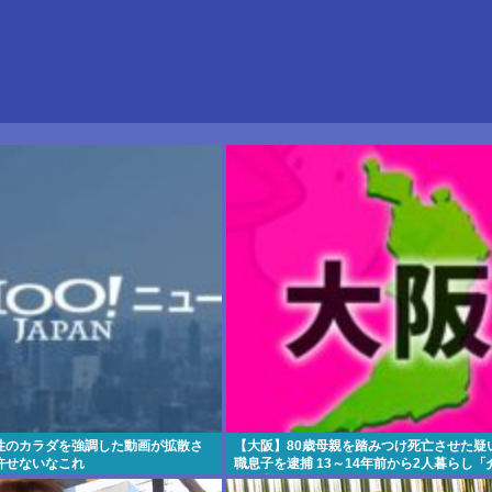
性のカラダを強調した動画が拡散さ
【大阪】80歳母親を踏みつけ死亡させた疑い
許せないなこれ
職息子を逮捕 13～14年前から2人暮らし
で日常的に暴行」 岬町