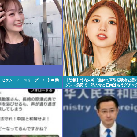
セクシーノースリーブ！！【GIF動
【朗報】竹内朱莉「整体で軍隊経験者と思
ダンス負荷で、私の骨と筋肉はもうグチャ
なってい