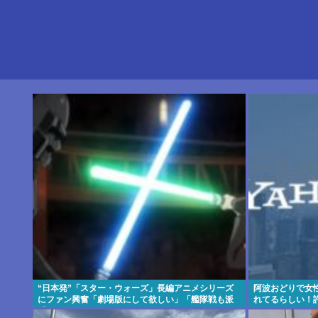
“日本発”「スター・ウォーズ」長編アニメシリーズ
阿波おどりで女
にファン興奮「劇場版にして欲しい」「艦隊戦も派
れてるらしい！
手で面白い」