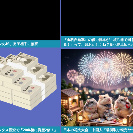
『食料自給率』の低い日本が「核兵器で国
少女JS、男子相手に無双
る！」って、頭おかしくね？食べ物止めら
わりじゃん
ックス投資で「20年後に資産2倍！」
日本の花火大会 中国人「場所取り転売ヤ