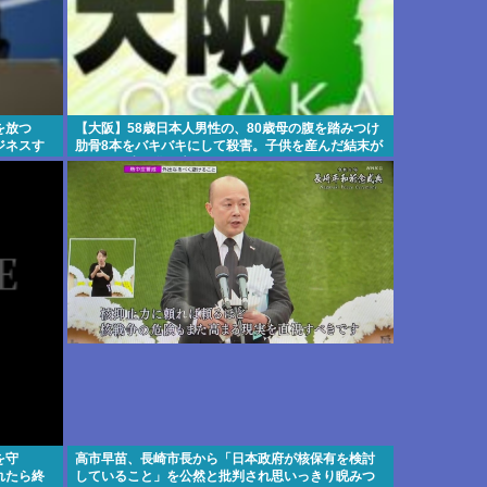
を放つ
【大阪】58歳日本人男性の、80歳母の腹を踏みつけ
ジネスす
肋骨8本をバキバキにして殺害。子供を産んだ結末が
これなら少子化仕方ないね
を守
高市早苗、長崎市長から「日本政府が核保有を検討
れたら終
していること」を公然と批判され思いっきり睨みつ