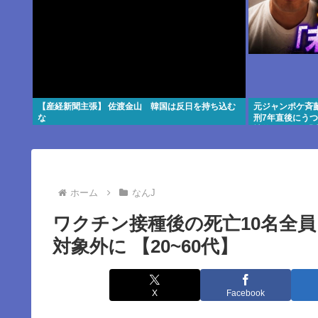
【産経新聞主張】 佐渡金山 韓国は反日を持ち込む
元ジャンポケ斉藤
な
刑7年直後にう
神的に限界」「
ホーム
なんJ
ワクチン接種後の死亡10名全
対象外に 【20~60代】
X
Facebook