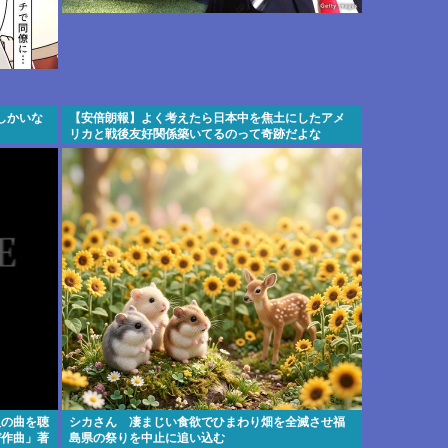
しかいな
【安倍朗報】よく考えたら日本中を焦土にしたアメ
リカと戦後友好関係築いてるのって奇跡だよな
人の曲を聴
シカさん 凄まじい食欲でひまわり畑を全滅させ福
び作曲」著
島県の祭りを中止に追い込む