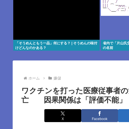
「そうめんともう一品」何にする？ | そうめんの味付
省内で「片山氏
けどんなのかある？
の名前
ホーム
嫌儲
ワクチンを打った医療従事者の
亡 因果関係は「評価不能」
X
Facebook