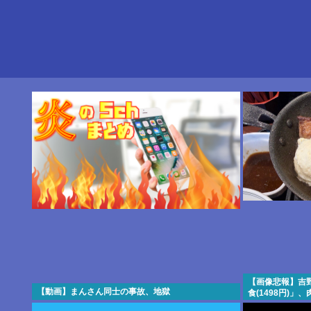
【画像悲報】吉
【動画】まんさん同士の事故、地獄
食(1498円)
う…