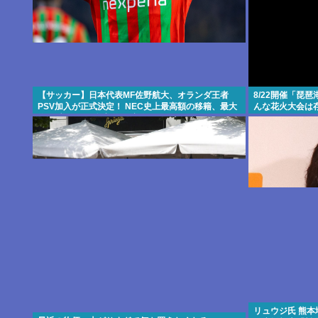
【サッカー】日本代表MF佐野航大、オランダ王者
8/22開催「琵
PSV加入が正式決定！ NEC史上最高額の移籍、最大
んな花火大会は存
約31億円か、5年契約を締結
リュウジ氏 熊本