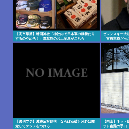
【高市早苗】靖国神社「神社内で日本軍の服着たり
ゼレンスキー大
するのやめろ！」遊就館のお土産屋がこちら
「官僚主義だっ
【週刊フジ】減税反対結構 ならば石破と河野は離
【岡山】ネット
党してケジメをつけろ
ット盗難の手口