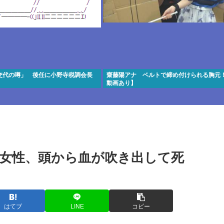
交代の噂」 後任に小野寺税調会長
齋藤陽アナ ベルトで締め付けられる胸元！
動画あり】
女性、頭から血が吹き出して死
はてブ
LINE
コピー