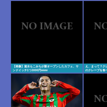
【画像】速水もこみちが新オープンしたカフェ、サ
え、まって？ク
ンドイッチ1つ3000円www
のクレープを食