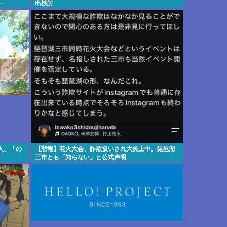
…
出検討
人、「の
【悲報】花火大会、詐欺扱いされ大炎上中。琵琶湖
三市とも「知らない」と公式声明