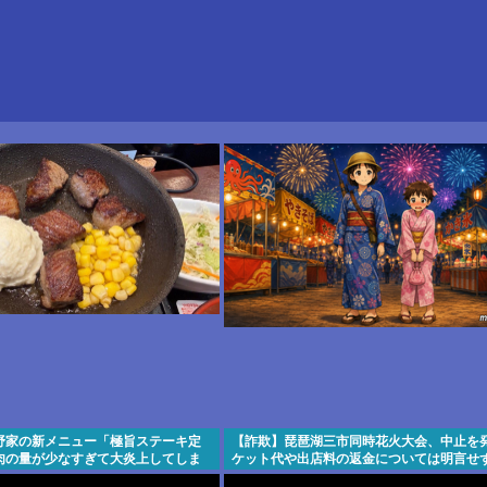
野家の新メニュー「極旨ステーキ定
【詐欺】琵琶湖三市同時花火大会、中止を
」、肉の量が少なすぎて大炎上してしま
ケット代や出店料の返金については明言せ