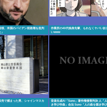
統領、米国のバイデン前政権を批判
作業所の40代独身先輩、もれなくヤバい奴
た」
いwww
販売で捕まった男、シャインマスカ
音楽生成AI「Suno」著作権侵害判決 人「
き学び作曲」合法 Suno「人の曲を聴き学