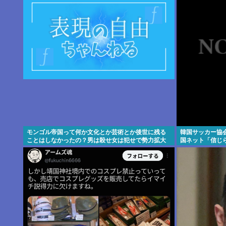
モンゴル帝国って何か文化とか芸術とか後世に残る
韓国サッカー協
ことはしなかったの？男は殺せ女は犯せで勢力拡大
国ネット「信じ
しただけ？
い」