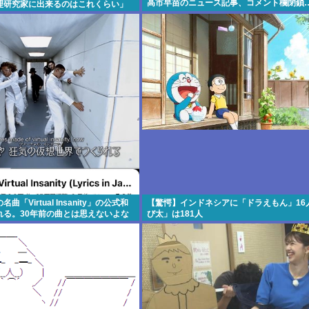
高市早苗のニュース記事、コメント欄閉鎖
理研究家に出来るのはこれくらい」
「Virtual Insanity」の公式和
【驚愕】インドネシアに「ドラえもん」16
れる。30年前の曲とは思えないよな
び太」は181人