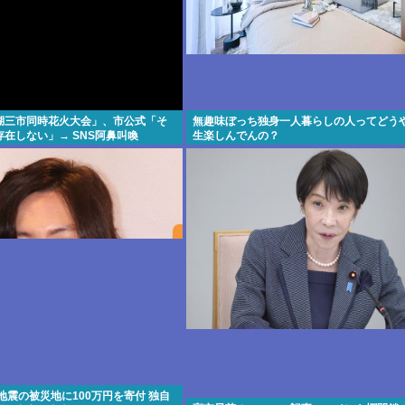
琶湖三市同時花火大会」、市公式「そ
無趣味ぼっち独身一人暮らしの人ってどう
在しない」→ SNS阿鼻叫喚
生楽しんでんの？
地震の被災地に100万円を寄付 独自