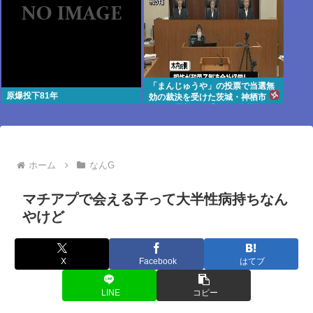
「まんじゅうや」の投票で当選無
原爆投下81年
効の裁決を受けた茨城・神栖市
長 県選挙管理委員会を訴訟
ホーム
なんG
マチアプで会える子って大半性病持ちなん
やけど
X
Facebook
はてブ
LINE
コピー