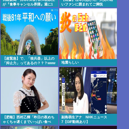
が『食事キャンセル界隈』週に1
いファンに囲まれてご満悦
度は24時間以上絶食。食のレジャ
ー化が原因か？」
【超緊急】で、「核兵器」以上の
地震らしい
「抑止力」ってあるの？？？www
【肥報】西村乙輝「昨日の夜めち
副島萌生アナ NHKニュース
ゃくちゃ遅くまでいっぱい食べ
7【GIF動画あり】
た。今日もいっぱい食べてやる」