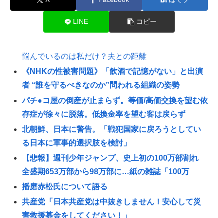
LINE
コピー
悩んでいるのは私だけ？夫との距離
《NHKの性被害問題》「飲酒で記憶がない」と出演
者 “誰を守るべきなのか”問われる組織の姿勢
パチ●コ屋の倒産が止まらず。等価/高価交換を望む依
存症が徐々に脱落。低換金率を望む客は戻らず
北朝鮮、日本に警告。「戦犯国家に戻ろうとしてい
る日本に軍事的選択肢を検討」
【悲報】週刊少年ジャンプ、史上初の100万部割れ
全盛期653万部から98万部に…紙の雑誌「100万
播磨赤松氏について語る
共産党「日本共産党は中抜きしません！安心して災
害救援募金をしてください！」