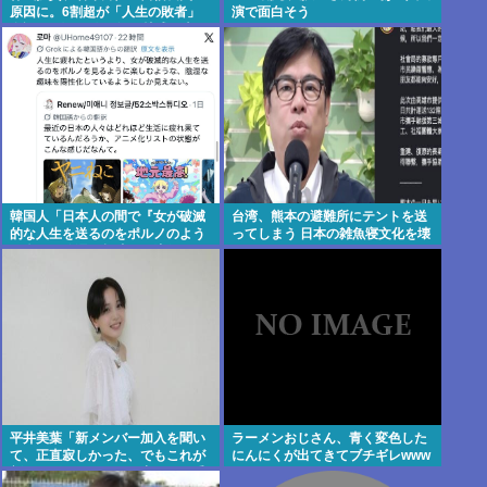
原因に。6割超が「人生の敗者」
演で面白そう
自認。4人に1人が毎日株式を売
買。
韓国人「日本人の間で『女が破滅
台湾、熊本の避難所にテントを送
的な人生を送るのをポルノのよう
ってしまう 日本の雑魚寝文化を壊
に楽しむ陰湿な趣味』が流行って
すな！
いる」119万バズ
平井美葉「新メンバー加入を聞い
ラーメンおじさん、青く変色した
て、正直寂しかった、でもこれが
にんにくが出てきてブチギレwww
新しいビヨなんだと、寂しさを受