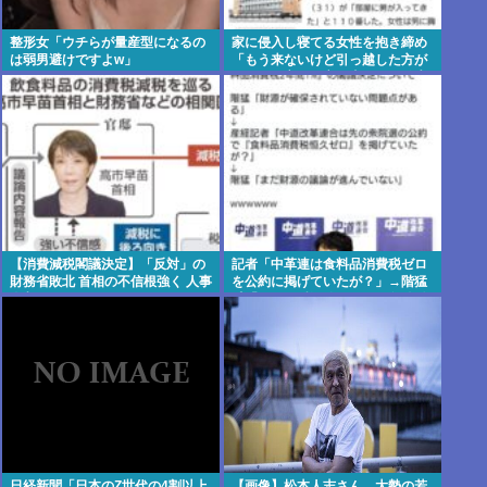
整形女「ウチらが量産型になるの
家に侵入し寝てる女性を抱き締め
は弱男避けですよw」
「もう来ないけど引っ越した方が
いい」と言って立ち去る男が発生
【消費減税閣議決定】「反対」の
記者「中革連は食料品消費税ゼロ
財務省敗北 首相の不信根強く 人事
を公約に掲げていたが？」→階猛
介入をちらつかされ…
氏「それは財源確保という条件付
き」
日経新聞「日本のZ世代の4割以上
【画像】松本人志さん、大勢の若