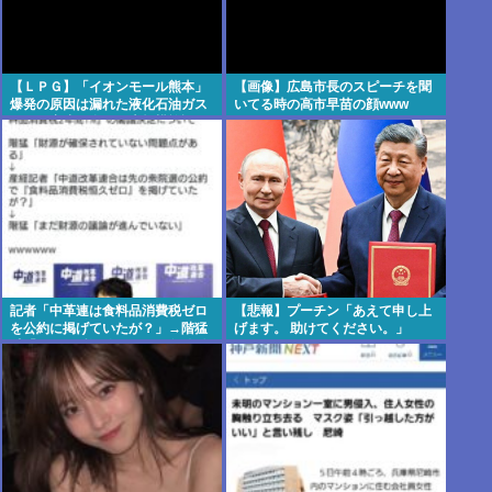
【ＬＰＧ】「イオンモール熊本」
【画像】広島市長のスピーチを聞
爆発の原因は漏れた液化石油ガス
いてる時の高市早苗の顔www
か…経産省、全国の大規模施設で
ガス供給設備の点検要請
記者「中革連は食料品消費税ゼロ
【悲報】プーチン「あえて申し上
を公約に掲げていたが？」→階猛
げます。 助けてください。」
氏「それは財源確保という条件付
き」