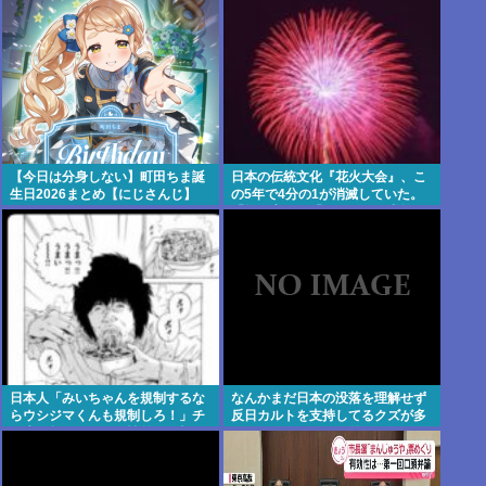
【今日は分身しない】町田ちま誕
日本の伝統文化『花火大会』、こ
生日2026まとめ【にじさんじ】
の5年で4分の1が消滅していた。
「物価高」と「やりすぎた中抜
き」
日本人「みいちゃんを規制するな
なんかまだ日本の没落を理解せず
らウシジマくんも規制しろ！」チ
反日カルトを支持してるクズが多
ー牛の起源であり男性差別の根源
いんだけどなんだお前ら
たるウシジマを許すな！！！