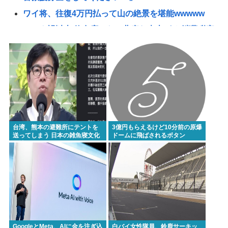
ワイ将、往復4万円払って山の絶景を堪能wwwww
コロナ禍以上 飲食店からは悲痛な声上がる 消費税率
1%の基本方針を決定も…懸念される”外食離れ”
2位『イオン』3位『ヤオコー』【一番お寿司が美味
しいと思うスーパー】300名が選ぶ1位に
【ＬＰＧ】「イオンモール熊本」爆発の原因は漏れ
た液化石油ガスか…経産省、全国の大規模施設でガ
ス供給設備の点検要請
台湾、熊本の避難所にテントを
3億円もらえるけど10分前の原爆
【画像】広島市長のスピーチを聞いてる時の高市早
送ってしまう 日本の雑魚寝文化
ドームに飛ばされるボタン
を壊すな！
苗の顔www
記者「中革連は食料品消費税ゼロを公約に掲げてい
たが？」→階猛氏「それは財源確保という条件付
き」
【悲報】プーチン「あえて申し上げます。 助けてく
ださい。」
GoogleとMeta、AIに金を注ぎ込
白バイ女性隊員、鈴鹿サーキッ