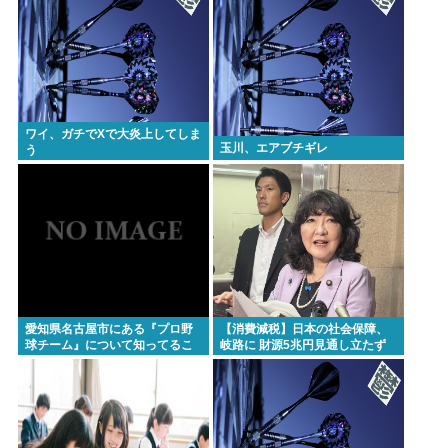
ワイ、ガチでXで大炎上してしま
玉川、エアブチギレ
う
愛知県名古屋市にある『プロ野
【消費減税】日本の社会保障、
球チーム』について知ってるこ
岐路に 財源5兆円見通し立たず
と