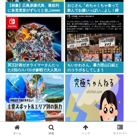
【画像】広島原爆式典、最前列
おじさん「めちゃくちゃ食って
に各党党首がずらりと並ぶwww
飲んでお腹いっぱい…よし！締
めのラーメン行くかw」 これ体
爆発しないの？
冥王計画ゼオライマーさんたっ
ちいかわさん、暴力団山口組と
た2回のスパロボ参戦で大人気ロ
のコラボをしてしまう
ボ作品にwww
【動画】ちうごくの女さん、日
沖縄県民←どんなイメージ？
本の警察官をケルナグールwww
ホーム
検索
トップ
サイドバー