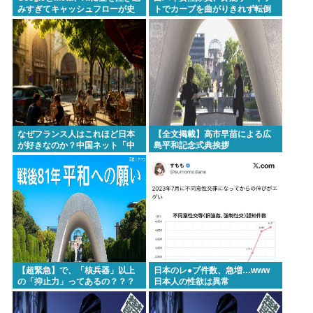
みすぎてキャッシュフローが史
トでカーブを曲がりきれず転倒
【画像】松本人志さん、大勢の若いファンに囲まれ
上初のマイナス。売却か保有で
して重傷
内ゲバ始まる
てご満悦
ジャップランド、フェミニストのレ●プ定義変更でレ
●プ認知件数爆増www
Powered by livedoor 相互RSS
なぜフランス人はこれほど日本
【全文掲載】高市早苗による広
が好きなのか？中国ネット「中
島平和記念式典挨拶
国人も日本が好き」
【超緊急】で、「核兵器」以上
日本のレ●プ件数、急増…www
の「抑止力」ってあるの？？？
日本人の性欲は異常
www