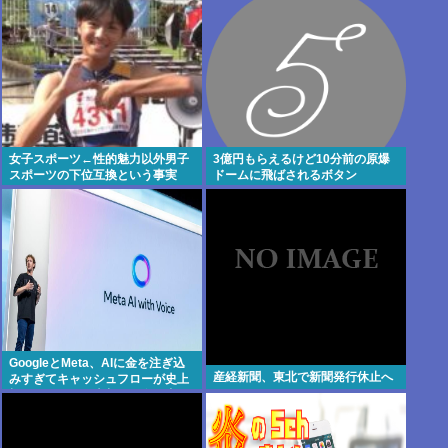
け止めるこ
女子スポーツ←性的魅力以外男子
3億円もらえるけど10分前の原爆
スポーツの下位互換という事実
ドームに飛ばされるボタン
GoogleとMeta、AIに金を注ぎ込
産経新聞、東北で新聞発行休止へ
みすぎてキャッシュフローが史上
初のマイナス。売却か保有で内ゲ
バ始まる