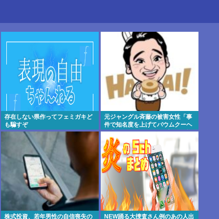
存在しない県作ってフェミガキど
元ジャングル斉藤の被害女性「事
も騙すぞ
件で知名度を上げてバウムクーヘ
ン売ったりTikTokライブしてて悔
しさと怒りを感じた」
株式投資、若年男性の自信喪失の
NEW踊る大捜査さん例のあの人出