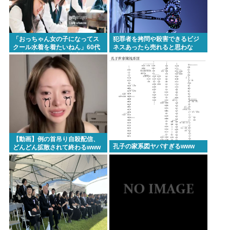
「おっちゃん女の子になってス
犯罪者を拷問や殺害できるビジ
クール水着を着たいねん」60代
ネスあったら売れると思わな
が小学生に夢を語る事案が発生
い？
【動画】例の首吊り自殺配信、
孔子の家系図ヤバすぎるwww
どんどん拡散されて終わるwww