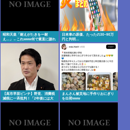
昭和天皇「耐えがたきをー耐
日本車の原価、たったの30~90万
え…」←これwww何で素直に謝れ
円と判明…
ねーの？？！？
【高市早苗ピンチ】野党、消費税
まんさん被災地に手作りおにぎり
減税に一斉批判！「2年後には大
を出荷www
幅な増税になる」「財源どうす
る」「円安加速させ物価を引き上
げる」