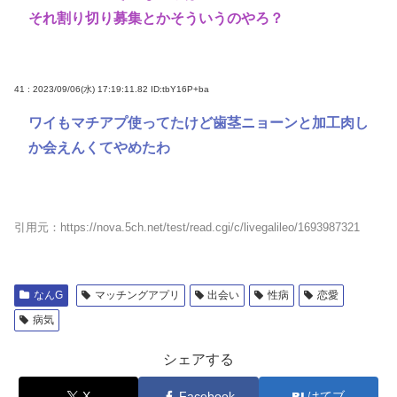
それ割り切り募集とかそういうのやろ？
41 : 2023/09/06(水) 17:19:11.82
ID:tbY16P+ba
ワイもマチアプ使ってたけど歯茎ニョーンと加工肉し
か会えんくてやめたわ
引用元：https://nova.5ch.net/test/read.cgi/c/livegalileo/1693987321
なんG
マッチングアプリ
出会い
性病
恋愛
病気
シェアする
X
Facebook
はてブ