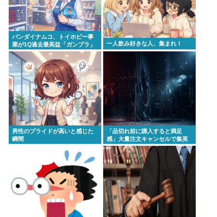
バンダイナムコ、トイホビー事
一人飲み好きな人、集まれ！
業が1Q過去最高益「ガンプラ」
「一番くじ」「トレカ」など大
人向け商材好調で
男性のプライドが高いと感じた
「品切れ前に購入すると満足
瞬間
感」大量注文キャンセルで集英
社の損失43億円 業務を妨害した
疑いで32歳女を逮捕