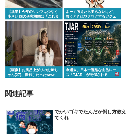
【漁業】今年のサンマは少なく
よーく考えたら要らないけど、
小さい 国の研究機関は「これま
買うときはワクワクするガジェ
でになく厳しい年になる」
ットおしえろ
【画像】お風呂上がりのお姉ち
今週末、日本一過酷な山岳レー
ゃん(27)、撮影したったwww
ス「TJAR」が開催される
関連記事
でかいゴキでたんだが倒し方教え
VIP
てくれ