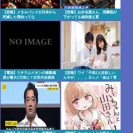
【悲報】メタルバンドが日本から
【悲報】お弁当屋さん、消費税が
死滅した理由ってな
下がっても値段据え置
に？・・・・・・・・・
き・・・・・・・・・
【電池】リチウムイオンの移動速
【悲報】ワイ「子供2人目欲しい
度が最大1万倍に？次世代全固体
んやが、、、」ヨッメ「金は？育
電池の設計指針を変える分子レベ
児は？私の仕事は？キャリア
ルの新発見
は？」