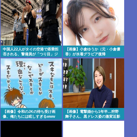
中国人22人がタイの空港で搭乗拒
【画像】小倉ゆうか（元・小倉優
否される、警備員が「つり目」ジ
香）が水着グラビア復帰
ェスチャー―香港メディア [8/6]
【画像】令和のJKの待ち受け画
【画像】電撃婚から1年半…狩野
像、俺たちには眩しすぎるwww
舞子さん、黒ドレス姿の激変近影
に衝撃！