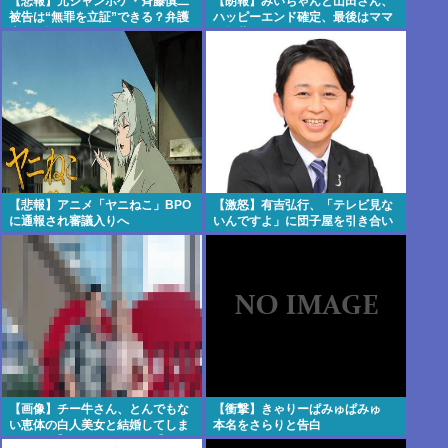
【悲報】元ジャンポケ・斉藤慎二
【朗報】みいちゃんと山田さん、
被告は“無罪を立証”できる？弁護
ハッピーエンド確定、最後はママ
士が解説
に埋葬される
【悲報】アニメ「ヤニねこ」BPO
【激怒】有吉弘行、「テレビ見な
に通報され審議入りへ
いんですよ」に団子屋を引き合い
に怒り
【画像】チー牛さん、とんでもな
【衝撃】きゃりーぱみゅぱみゅ
い恵体の白人美女と結婚してしま
本名をさらりと告白
うwww 【Pickup06072008】