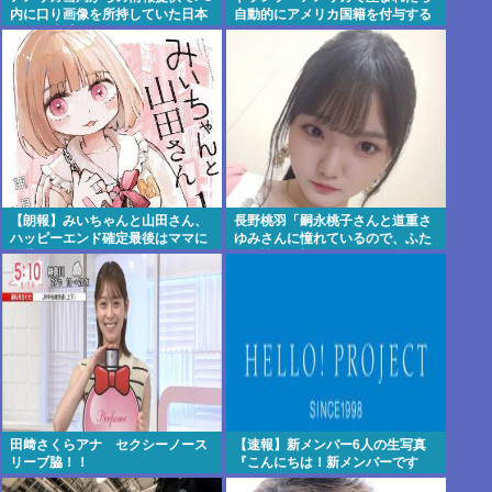
内に口り画像を所持していた日本
自動的にアメリカ国籍を付与する
人男を逮捕
のをやめる！」
【朗報】みいちゃんと山田さん、
長野桃羽「嗣永桃子さんと道重さ
ハッピーエンド確定最後はママに
ゆみさんに憧れているので、ふた
埋葬される・・・・・・・・・
りの憧れの部分をぎゅっと集めた
存在になり
田﨑さくらアナ セクシーノース
【速報】新メンバー6人の生写真
リーブ脇！！
『こんにちは！新メンバーです
☆』