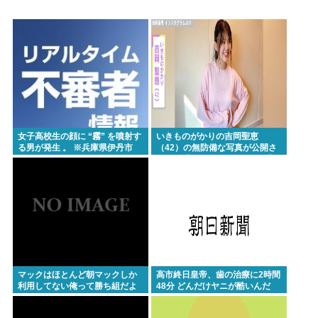
トランプ「アメリカで産まれたら自動的にアメリカ
国籍を付与するのをやめる！」
【朗報】みいちゃんと山田さん、ハッピーエンド確
定最後はママに埋葬される・・・・・・・・・
中国人22人がタイの空港で搭乗拒否される、警備員
が「つり目」ジェスチャー―香港メディア [8/6]
女子高校生の顔に “霧” を噴射す
いきものがかりの吉岡聖恵
【画像】小倉ゆうか（元・小倉優香）が水着グラビ
る男が発生 。 ※兵庫県伊丹市
（42）の無防備な写真が公開さ
れる→「わぉ!! おっきい!!」「な
ア復帰
にこれ、大好き…」 と大反響
【画像】令和のJKの待ち受け画像、俺たちには眩し
すぎるwww
とんこつらーめんが全く流行らない理由ってなんや
ろな？
【高市】 糖尿病内科クリニック、待合室に『ドカ食
マックはほとんど朝マックしか
高市終日皇帝、歯の治療に2時間
利用してない俺って勝ち組だよ
48分 どんだけヤニが酷いんだ
いダイスキ！もちづきさん』を置いてしまい炎上
な
「盆踊り」に「うるせぇ」と苦情がある為使える公