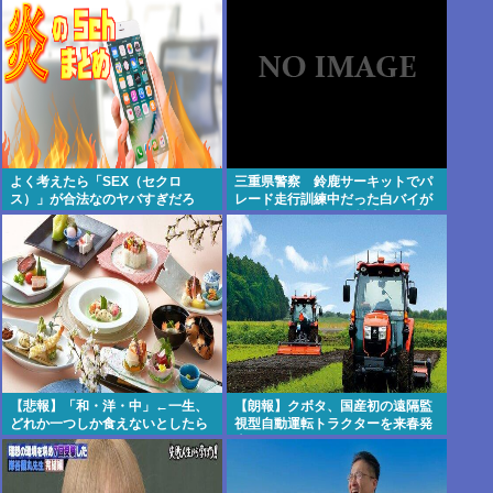
よく考えたら「SEX（セクロ
三重県警察 鈴鹿サーキットでパ
ス）」が合法なのヤバすぎだろ
レード走行訓練中だった白バイが
転倒事故 20代の女性隊員が重
傷 白バイ乗車歴4カ月 [8/6]
【悲報】「和・洋・中」←一生、
【朗報】クボタ、国産初の遠隔監
どれか一つしか食えないとしたら
視型自動運転トラクターを来春発
売