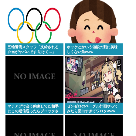
一の被爆国として…」お目々パ
チパチッ
五輪警備スタッフ「支給される
ホッケとかいう値段の割に美味
弁当がヤバいです 助けて…」
しくない魚www
マチアプで会う約束してた相手
ゼンゼロのベーグル計画やって
にこの返信送ったらブロックさ
みたら面白すぎてワロタwww
れたんやが