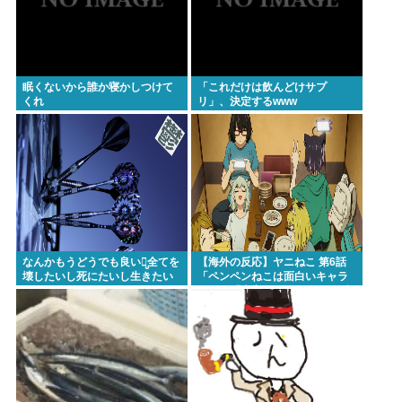
眠くないから誰か寝かしつけて
「これだけは飲んどけサプ
くれ
リ」、決定するwww
なんかもうどうでも良いし̤̬全てを
【海外の反応】ヤニねこ 第6話
壊したいし死にたいし生きたい
「ペンペンねこは面白いキャラ
よな
だな」「大家さんとのドライブ
のシーン、リアルすぎて辛かっ
た」