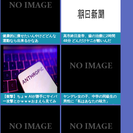
健康的に痩せたいんやけどどんな
高市終日皇帝、歯の治療に2時間
運動なら出来るかなあ
48分 どんだけヤニが酷いんだ
【衝撃】ちょｗ AIが勝手にサイバ
ヤンデレ女の子、中学の同級生の
ー攻撃とかｗｗｗおまえら見てみ
男性に「私はあなたの味方」
ろｗｗｗ
「LINEに追加して」と書いた手帳
やタッパーに入れた唐揚げ、お菓
子を届け逮捕