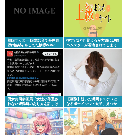
園が半減 取材ではうるさいと答える住民はおらず こ
どおじみたいのが電話してんだろな
ビニコンの店員がいらっしゃいませー！言わないか
ら本社にクレームいれてやりましたよ！www
韓国サッカー 国際試合で審判買
押すと1万円貰えるが大阪に10m
収(性接待)をしてた模様www
ハムスターが召喚されてしまう
Powered by livedoor 相互RSS
ボタン
男女共同参画局「女性が尊重さ
【画像】脱いだ瞬間ドスケベに
れない避難所のあり方を許しは
なるボーイッシュ女子、見つか
しません、このチェックシート
るwww
を必ず遵守してください」