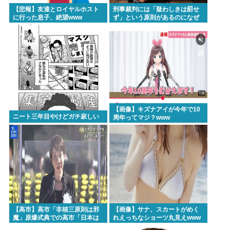
【悲報】友達とロイヤルホスト
刑事裁判には「疑わしきは罰せ
に行った息子、絶望www
ず」という原則があるのになぜ
「性交の同意がなかった」とい
う確かめようが無いもので有罪
になるの？
【画像】キズナアイが今年で10
ニート三年目やけどガチ寂しい
周年ってマジ？www
【高市】高市「非核三原則は邪
【画像】サナ、スカートがめく
魔」原爆式典での高市「日本は
れえっちなショーツ丸見えwww
非核三原則を堅持しており、唯