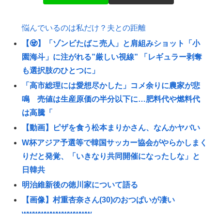
悩んでいるのは私だけ？夫との距離
【🧟】「ゾンビたばこ売人」と肩組みショット「小
園海斗」に注がれる”厳しい視線” 「レギュラー剥奪
も選択肢のひとつに」
「高市総理には愛想尽かした」コメ余りに農家が悲
鳴 売値は生産原価の半分以下に…肥料代や燃料代
は高騰「
【動画】ピザを食う松本まりかさん、なんかヤバい
W杯アジア予選等で韓国サッカー協会がやらかしまく
りだと発覚、「いきなり共同開催になったしな」と
日韓共
明治維新後の徳川家について語る
【画像】村重杏奈さん(30)のおつぱいが凄い
wwwwwwwwwwww