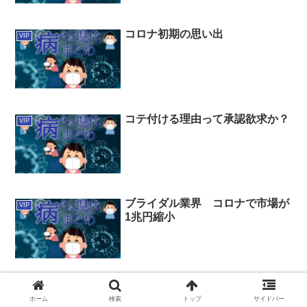
コロナ初期の思い出
VIP
コテ付ける理由って承認欲求か？
VIP
ブライダル業界 コロナで市場が
VIP
1兆円縮小
こいつホントに弁護士か？
VIP
ホーム
検索
トップ
サイドバー