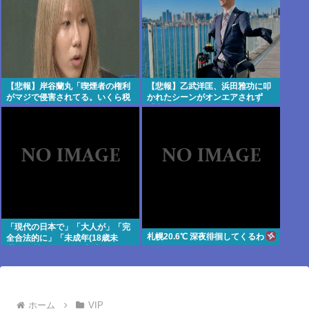
【悲報】岸谷蘭丸「喫煙者の権利
【悲報】乙武洋匡、浜田雅功に叩
がマジで侵害されてる。いくら税
かれたシーンがオンエアされず
金を我々が払ってるんだ」
「逆差別だと思って」
「現代の日本で」「大人が」「完
札幌20.6℃ 深夜徘徊してくるわ
全合法的に」「未成年(18歳未
満)」と性行為をする方法ってある
の？
ホーム
VIP