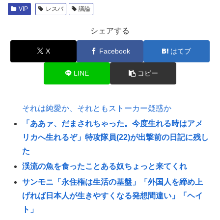
VIP
レスバ
議論
シェアする
X
Facebook
はてブ
LINE
コピー
それは純愛か、それともストーカー疑惑か
「ああァ、だまされちゃった。今度生れる時はアメ
リカへ生れるぞ」特攻隊員(22)が出撃前の日記に残し
た
渓流の魚を食ったことある奴ちょっと来てくれ
サンモニ「永住権は生活の基盤」「外国人を締め上
げれば日本人が生きやすくなる発想間違い」「ヘイ
ト」