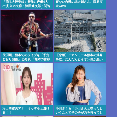
「踊る大捜査線」新作に声優4人
寝ない自慢の堀大輔さん、限界突
出演 立木文彦・津田健次郎・関智
破www
一・野島健児ら警察庁の最高幹部
役で
長渕剛、熊本でのライブを「予定
【悲報】イオンモール熊本の爆発
どおり開催」と発表 「熊本の皆様
事故、だんだんとイオン側が悪い
へ」「強い決意」のメッセージ&
んじゃないかという世論になって
寄付も表明
しまう
河出奈都美アナ うっすらと透け
小田さくら「小田さんと喋ったと
る！！
いうことでその子が力を持ってし
まわないように、研修生とは喋ら