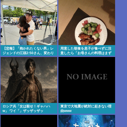
ないように
【悲報】「抱かれたくない男」レ
用意した朝食を息子が食べずに注
ジェンドの江頭2:50さん、変わり
意したら「お母さんの料理はまず
果てた姿で発見されるwww
いから食べたくない」と…「まず
いなら食べなくていい。今後は自
分で食事を用意しなさい。お金は
渡す」と言った話が議論に
ロシア兵「女は殺せ！ギャハハ
東京で大地震が絶対に起きない理
w」 ワイ「」ザッザッザッ
由www