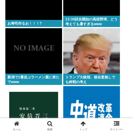
13:30試合開始の高校野球、どう
お寿司作るお！！！?
考えても暑すぎるwww
新潟で1番並ぶラーメン屋に来た
トランプ大統領、核合意無しで
でwww
も終戦の考え
ホーム
検索
トップ
サイドバー