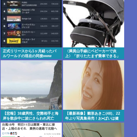
正式リリースから1ヶ月経ったパ
〈満員山手線にベビーカーで炎
ルワールドの現在の同接www
上〉「折りたたまず乗車できる」
はずなのに…JR東日本が示した見
解
【悲報】38歳男性、交際相手と海
【最新画像】雛形あきこ(48)、22
岸を散歩中に波にさらわれ死亡
年ぶり写真集発売！お●ぱいは健
在だった！