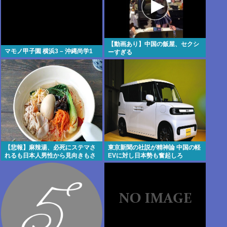
【動画あり】中国の飯屋、セクシ
マモノ甲子園 横浜3 – 沖縄尚学1
ーすぎる
【悲報】麻辣湯、必死にステマさ
東京新聞の社説が精神論 中国の軽
れるも日本人男性から見向きもさ
EVに対し日本勢も奮起しろ
れない