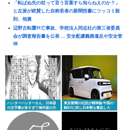
「転ばぬ先の杖って言う言葉すら知らねえのか？」
と左派が絶賛した自称若者の新聞投書にツッコミ殺
到、他責
辺野古転覆ﾀﾋ亡事故、学校法人同志社の第三者委員
会が調査報告書を公表 … 安全配慮義務違反や安全管
理
愛知県最強のスーパー、満場一致で決まる
【国際結婚】24歳ウクライナ人妻、老化批判に反
論！ネット騒然
〈満員山手線にベビーカーで炎上〉「折りたたまず
乗車できる」はずなのに…JR東日本が示した見解
マチアプ女と会ってきたんやが職業詐称して病気も
ハンターハンターさん、日本語
東京新聞の社説が精神論 中国の
隠してたんやが
の文字量が多すぎて海外版の方
軽EVに対し日本勢も奮起しろ
がいいんじゃないかと話題に
【悲報】38歳男性、交際相手と海岸を散歩中に波に
さらわれ死亡