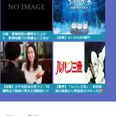
大阪・新御堂筋の鋼管せり上が
【悲報】ちいかわ60億円
り 軟弱地盤での実績ない工法が
原因か
【悲報】少子化担当大臣ワイ「28
【驚愕】『ルパン三世』、初回放
歳時点で独身の男女を強制的にマ
送の低迷から再放送32.5％へ大逆
ッチングさせて子ども産ませま
転
す」