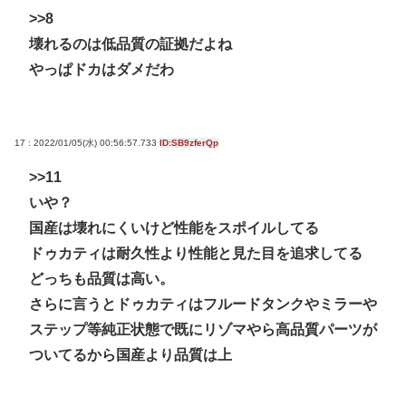
>>8
壊れるのは低品質の証拠だよね
やっぱドカはダメだわ
17 : 2022/01/05(水) 00:56:57.733
ID:SB9zferQp
>>11
いや？
国産は壊れにくいけど性能をスポイルしてる
ドゥカティは耐久性より性能と見た目を追求してる
どっちも品質は高い。
さらに言うとドゥカティはフルードタンクやミラーや
ステップ等純正状態で既にリゾマやら高品質パーツが
ついてるから国産より品質は上