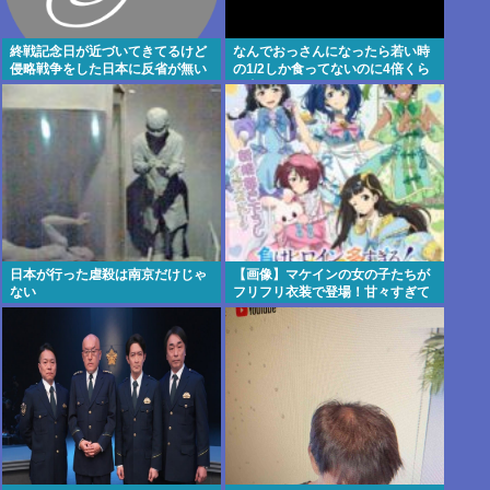
終戦記念日が近づいてきてるけど
なんでおっさんになったら若い時
侵略戦争をした日本に反省が無い
の1/2しか食ってないのに4倍くら
よなwww
い太るの？
日本が行った虐殺は南京だけじゃ
【画像】マケインの女の子たちが
ない
フリフリ衣装で登場！甘々すぎて
脳がとろけちまうぞ