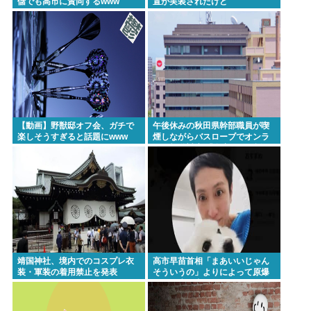
儲でも高市に賛同するwww
置が実装されたけど
【動画】野獣邸オフ会、ガチで
午後休みの秋田県幹部職員が喫
楽しそうすぎると話題にwww
煙しながらバスローブでオンラ
イン報道対応 「自宅」との説明
に疑義 背景がラブホテルの客室
ような壁紙
靖国神社、境内でのコスプレ衣
高市早苗首相「まあいいじゃん
装・軍装の着用禁止を発表
そういうの」よりによって原爆
の日に歯医者に行ってたことが
発覚し批判が殺到大炎上