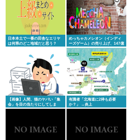
日本本土で一番の田舎なエリヤ
めっちゃカメレオン（インディ
は何県のどこ地域だと思う？
ーズゲーム）の売り上げ、147億
円突破www
【画像】人間、猫のヤバい「集
有識者「北海道に2枠も必要
会」を目の当たりにしてしま
か？」 →炎上
う・・・・・