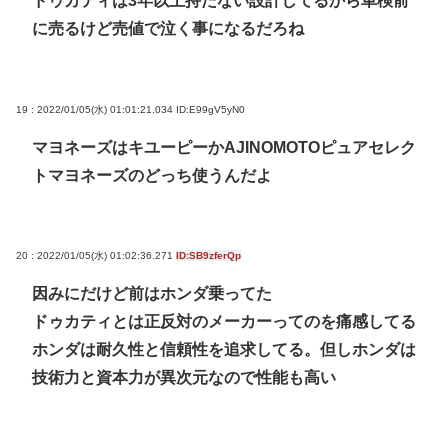
ドゥカティは3年以上持たない設計してるから車検前
に売るけど売値で泣く事になるだろね
19 : 2022/01/05(水) 01:01:21.034
ID:E99gV5yN0
マヨネーズはキユーピーかAJINOMOTOピュアセレク
トマヨネーズのどっち使うんだよ
20 : 2022/01/05(水) 01:02:36.271
ID:SB9zferQp
因みにだけど前はホンダ乗ってた
ドゥカティとは正反対のメーカーってのを痛感してる
ホンダは耐久性と信頼性を追求してる。但しホンダは
技術力と資本力が異次元なので性能も高い