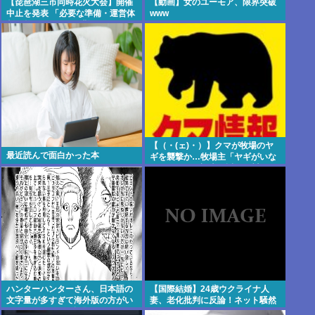
【琵琶湖三市同時花火大会】開催
【動画】女のユーモア、限界突破
中止を発表 「必要な準備・運営体
www
制を整えることが困難」 22日の開
催予定…3市は関与否定
【（・(ェ)・）】クマが牧場のヤ
最近読んで面白かった本
ギを襲撃か…牧場主「ヤギがいな
い」ドローン調査で近くの川でヤ
ギを捕食するクマ確認 北海道八雲
町
ハンターハンターさん、日本語の
【国際結婚】24歳ウクライナ人
文字量が多すぎて海外版の方がい
妻、老化批判に反論！ネット騒然
いんじゃないかと話題に