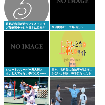
【最新画像】雛形あきこ(48)、22年ぶり写真集発売！
お●ぱいは健在だった！
逆台風発生東から西へ！関東上陸し鳥取島根九州
へ！温暖化車カスのせいで気象がシッチャカメッチ
終戦記念日が近づいてきてるけ
炙り肉厚ビーフ食べたい
ャカ
ど侵略戦争をした日本に反省が
無いよなwww
【映画動員ランキング】「映画ちいかわ」動員1位に
返り咲き！「ミニオンズ」「あの星」「ブルーロッ
ク」もランクイン
【正論】産経「前代未聞の無責任男、石破茂」
トンボとかいうクソキショい虫が市民権を得てる理
由w
ショートスリーパー堀大輔さ
日本、衣料品の自給率が1.1%し
ん、とんでもない事になるwww
かないと判明。戦争になったら
裸で戦う模様www
Powered by livedoor 相互RSS