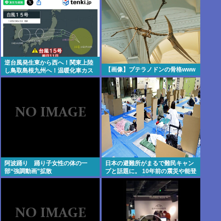
逆台風発生東から西へ！関東上陸
【画像】プテラノドンの骨格www
し鳥取島根九州へ！温暖化車カス
のせいで気象がシッチャカメッチ
ャカ
阿波踊り 踊り子女性の体の一
日本の避難所がまるで難民キャン
部“強調動画”拡散
プと話題に。 10年前の震災や能登
自身の頃から指摘されてたのにな
ぜ改善されないのか？