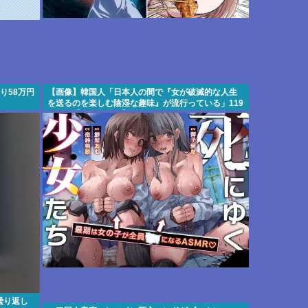
り58万円
【画像】韓国人「日本人の間で『女が破滅的な人生
を送るのを楽しむ陰湿な趣味』が流行っている」119
万バズ【HotTweets】
繰り返し