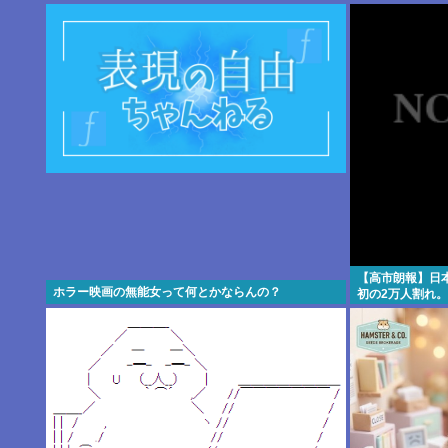
www
【高市朗報】日
ホラー映画の無能女って何とかならんの？
初の2万人割れ
www