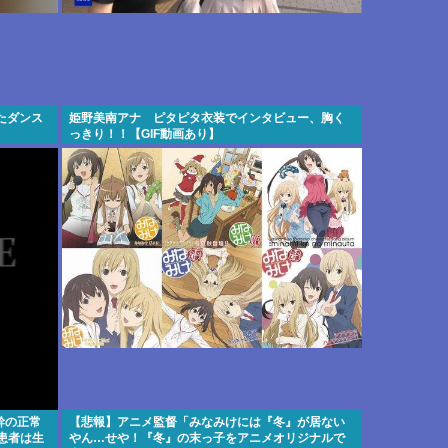
たダンス
姫野美南アナ ピタピタ衣装でインタビュー、胸く
っきり！！【GIF動画あり】
幹の正常
【悲報】アニメ監督「みなみけには『冬』が居ない
患者は生
やん…せや！『冬』の末っ子をアニメオリジナルで