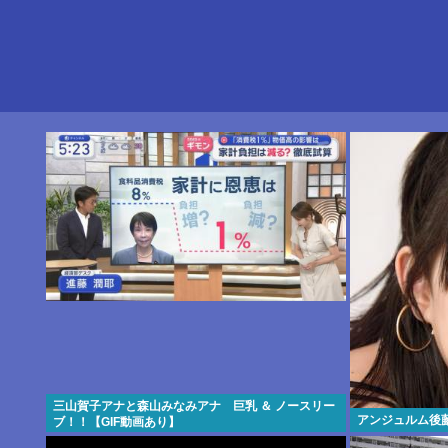
三山賀子アナと森山みなみアナ 巨乳 ＆ ノースリー
アンジュルム後
ブ！！【GIF動画あり】