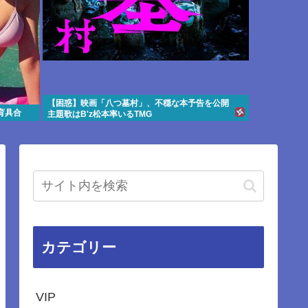
【困惑】映画「八つ墓村」、不穏な本予告を公開
育具合
主題歌はB'z松本率いるTMG
カテゴリー
VIP