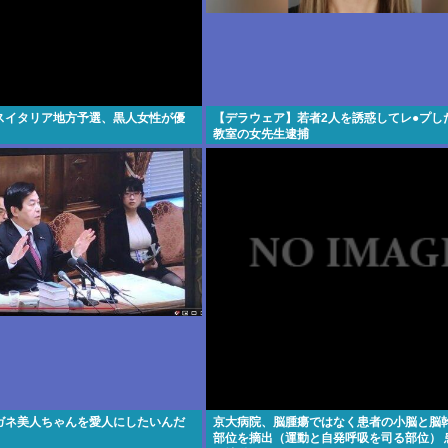
スイタリア地方予選、黒人女性が優
【デラウェア】若者2人を誘惑してレ●プし
教室の女先生逮捕
ガネ美人ちゃんを愛人にしたいんだ
京大病院、脳腫瘍ではなく患者の小脳と脳
部位を摘出（運動と自発呼吸を司る部位） 