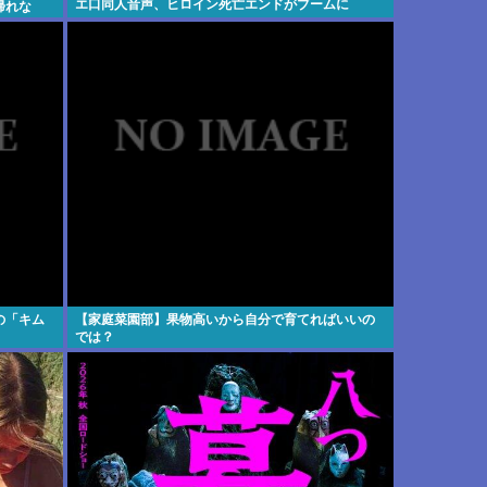
エ口同人音声、ヒロイン死亡エンドがブームに
帰れな
の「キム
【家庭菜園部】果物高いから自分で育てればいいの
では？