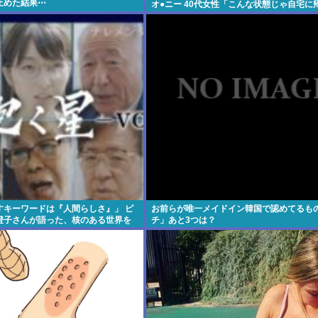
止めた結果⋯
オ●ニー 40代女性「こんな状態じゃ自宅に
い」
すキーワードは『人間らしさ』」 ピ
お前らが唯一メイドイン韓国で認めてるも
澄子さんが語った、核のある世界を
チ」あと3つは？