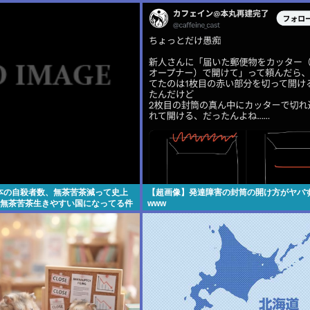
き地獄に
本の自殺者数、無茶苦茶減って史上
【超画像】発達障害の封筒の開け方がヤバ
。無茶苦茶生きやすい国になってる件
www