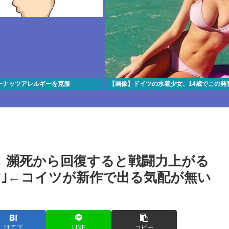
ーナッツアレルギーを克服
【画像】ドイツの水着少女、14歳でこの発
。瀕死から回復すると戦闘力上がる
｣←コイツが新作で出る気配が無い
はてブ
LINE
コピー