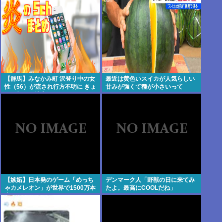
【群馬】みなかみ町 沢登り中の女
最近は黄色いスイカが人気らしい
性（56）が流され行方不明に きょ
甘みが強くて種が小さいって
うも朝から捜索行う
【嫉妬】日本発のゲーム「めっち
デンマーク人「野獣の日に来てみ
ゃカメレオン」が世界で1500万本
たよ。最高にCOOLだね」
売れる