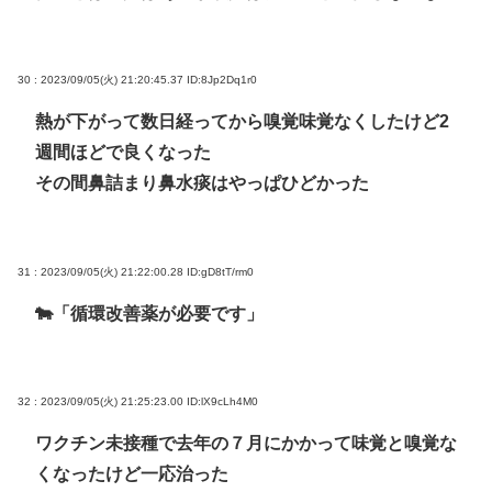
30 : 2023/09/05(火) 21:20:45.37
ID:8Jp2Dq1r0
熱が下がって数日経ってから嗅覚味覚なくしたけど2
週間ほどで良くなった
その間鼻詰まり鼻水痰はやっぱひどかった
31 : 2023/09/05(火) 21:22:00.28
ID:gD8tT/rm0
🐄「循環改善薬が必要です」
32 : 2023/09/05(火) 21:25:23.00
ID:lX9cLh4M0
ワクチン未接種で去年の７月にかかって味覚と嗅覚な
くなったけど一応治った