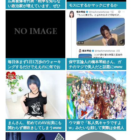
山の日、海の日ってあるけどみんなは「山」と
広島被爆者代表「戦争を知らな
モスにするかマックにするか
い政治家が増えています、ぜひ
「海」 どっちが好きなの？
原爆資料館に見学へ」高市早苗
「はぁ…(ため息)」ジロッ
Powered by livedoor 相互RSS
毎日休まず1日1万歩のウォーキ
保守言論人の橋本琴絵さん、ガ
ングするだけでええのに何でお
チのマジで美人だと話題にwww
まえらやらないの？
まんさん、初めてのAV出演にも
ウマ娘で「私人気キャラですよ
関わらず潮吹きしてしまうwww
w」みたいな顔して実際は全然人
気が無いウマ娘、発見されてし
まう…