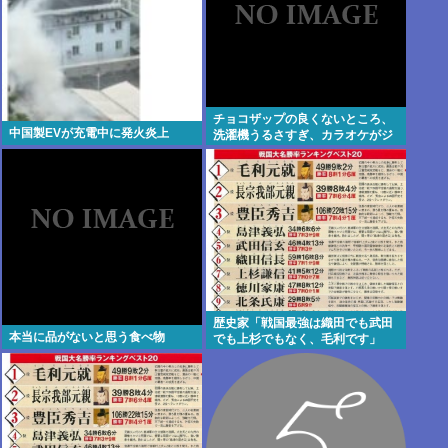
チョコザップの良くないところ、
中国製EVが充電中に発火炎上
洗濯機うるさすぎ、カラオケがジ
ョイサウンド、エステ、ネイル、
ホワイトニングいらない、クジあ
たらない
歴史家「戦国最強は織田でも武田
本当に品がないと思う食べ物
でも上杉でもなく、毛利です」