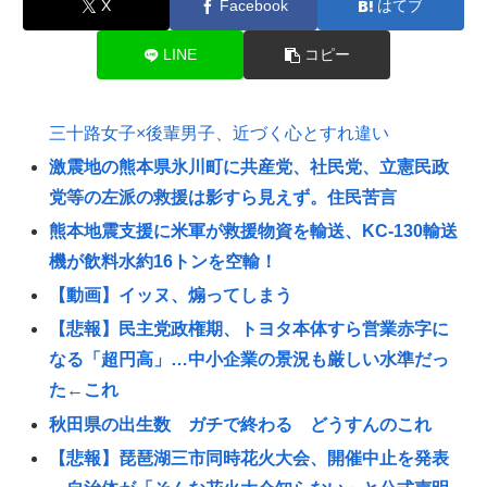
X
Facebook
はてブ
LINE
コピー
三十路女子×後輩男子、近づく心とすれ違い
激震地の熊本県氷川町に共産党、社民党、立憲民政
党等の左派の救援は影すら見えず。住民苦言
熊本地震支援に米軍が救援物資を輸送、KC-130輸送
機が飲料水約16トンを空輸！
【動画】イッヌ、煽ってしまう
【悲報】民主党政権期、トヨタ本体すら営業赤字に
なる「超円高」…中小企業の景況も厳しい水準だっ
た←これ
秋田県の出生数 ガチで終わる どうすんのこれ
【悲報】琵琶湖三市同時花火大会、開催中止を発表