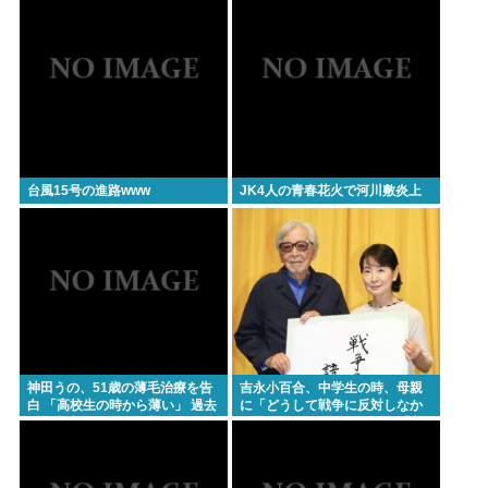
台風15号の進路www
JK4人の青春花火で河川敷炎上
神田うの、51歳の薄毛治療を告
吉永小百合、中学生の時、母親
白 「高校生の時から薄い」 過去
に「どうして戦争に反対しなか
の酒豪生活に別れを告げトレー
ったの？」と聞いたところ「言
ニング
えなかった」