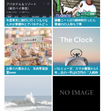
今度東京に旅行に行くつもりな
躁鬱ニート(27)精神科行ったら
んやが東横INとアパホテルどっ
脅威の21人待ちで草
ちに止まるべき？
お祭りの屋台さん 生肉常温放
バルミューダ、スマホ撤退から3
置www
年…次の一手は6万円の「入眠時
計」