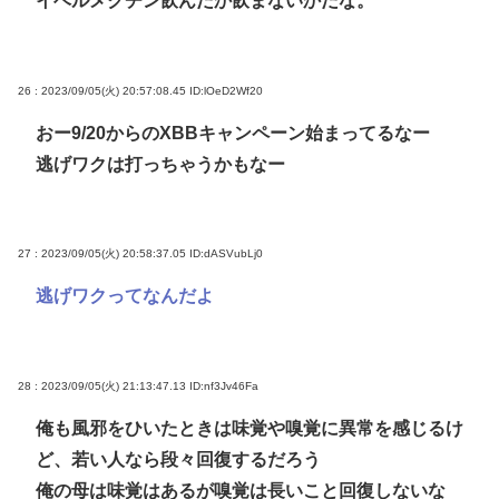
イベルメクチン飲んだか飲まないかだな。
26 : 2023/09/05(火) 20:57:08.45
ID:lOeD2Wf20
おー9/20からのXBBキャンペーン始まってるなー
逃げワクは打っちゃうかもなー
27 : 2023/09/05(火) 20:58:37.05
ID:dASVubLj0
逃げワクってなんだよ
28 : 2023/09/05(火) 21:13:47.13
ID:nf3Jv46Fa
俺も風邪をひいたときは味覚や嗅覚に異常を感じるけ
ど、若い人なら段々回復するだろう
俺の母は味覚はあるが嗅覚は長いこと回復しないな