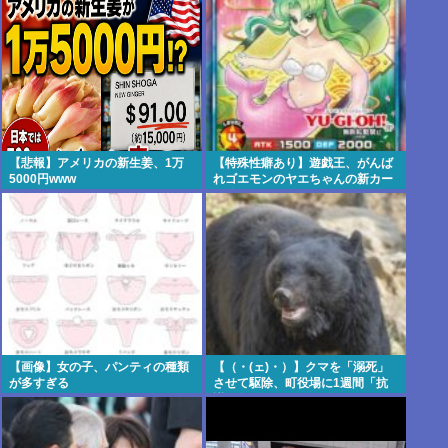
【悲報】アメリカの新生姜、1万
【特殊性癖あり】遊戯王、がんば
5000円www
れゴエモンのヤエちゃんの新カー
ド公開www
【画像】女の子、パンティの種類
【（・(ェ)・）】クマを「溺死」
が多すぎる
させて駆除、町役場に1週間「抗
議」殺到…なぜ銃を使えなかっ
た？岩手・雫石町が明かす背景