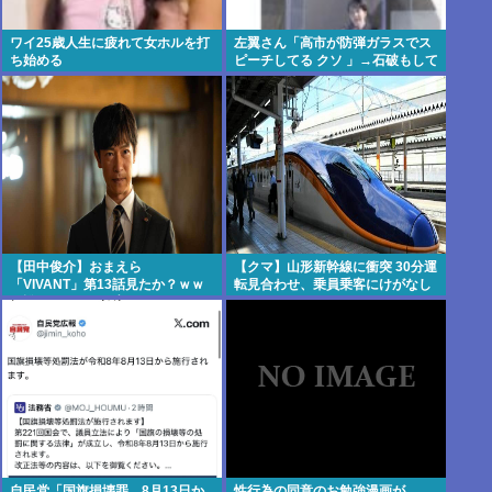
ワイ25歳人生に疲れて女ホルを打
左翼さん「高市が防弾ガラスでス
ち始める
ピーチしてる クソ 」→石破もして
いた
【田中俊介】おまえら
【クマ】山形新幹線に衝突 30分運
「VIVANT」第13話見たか？ｗｗ
転見合わせ、乗員乗客にけがなし
ｗ誰がこの展開予想できるんだ
よ？
自民党「国旗損壊罪、8月13日か
性行為の同意のお勉強漫画が