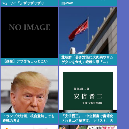
w」 ワイ「」ザッザッザッ
由www
北朝鮮「暑さ対策に犬肉鍋やサム
【画像】デブ専ちょっとこい
ゲタンを食え」絶糧世帯「…」
トランプ大統領、核合意無しでも
『安倍晋三』、中公新書で書籍化
終戦の考え
される…伊藤博文、キリスト、天
皇と同格に…