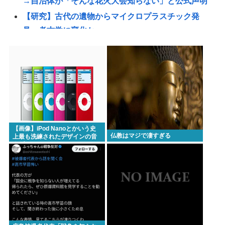
→自治体が「そんな花火大会知らない」と公式声明
【研究】古代の遺物からマイクロプラスチック発
見、考古学に変化か
国連事務総長「お金がありません。このままでは国
連が完全崩壊します。助けて下さい」
【神対応？】「中国人観光客が来なくなるぞ！」→
神戸市議「で？」www
【速報】佐藤二朗がまたX更新！その内容がガチでヤ
バすぎる…
【画像】iPod Nanoとかいう史
トンボとかいうクソキショい虫が市民権を得てる理
仏教はマジで凄すぎる
上最も洗練されたデザインの音
楽プレイヤーについて
由w
中年層が「ちいかわ」にハマる理由www
令和の貝殻ビキニ、下品すぎる
買ってきてほしい「福島土産（お菓子）」ランキン
グ！ 2位は「ままどおる（三万石）」、1位は？