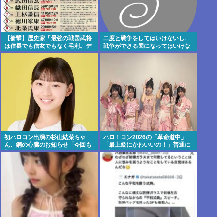
【衝撃】歴史家「最強の戦国武将
二度と戦争をしてはいけないし、
は信長でも信玄でもなく毛利。デ
戦争ができる国になってはいけな
ータを見ろ」パシャ
い
初ハロコン出演の杉山結菜ちゃ
ハロ！コン2026の「革命道中」
ん、鋼の心臓のお知らせ「今回も
「最上級にかわいいの！」普通に
緊張してません」
好評wwwww