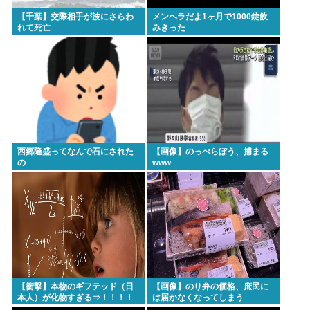
【千葉】交際相手が波にさらわ
メンヘラだよ1ヶ月で1000錠飲
れて死亡
みきった
西郷隆盛ってなんで石にされた
【画像】のっぺらぼう、捕まる
の
www
【衝撃】本物のギフテッド（日
【画像】のり弁の価格、庶民に
本人）が化物すぎる⇒！！！！
は届かなくなってしまう