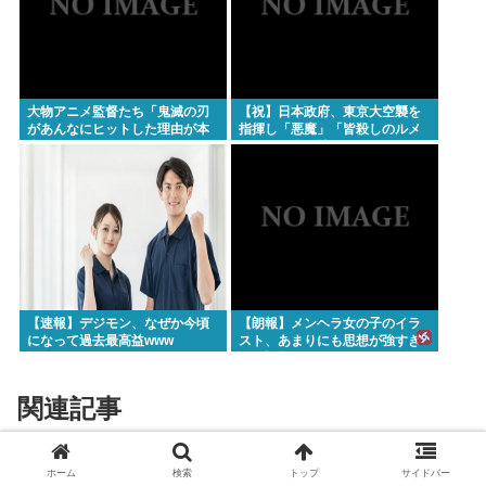
大物アニメ監督たち「鬼滅の刃
【祝】日本政府、東京大空襲を
があんなにヒットした理由が本
指揮し「悪魔」「皆殺しのルメ
当に分からない…」
イ」の渾名を持つカーチス・ル
メイ米国空軍大将に勲一等旭日
大綬章を授与
【速報】デジモン、なぜか今頃
【朗報】メンヘラ女の子のイラ
になって過去最高益www
スト、あまりにも思想が強すぎ
ると話題にwww
関連記事
「恋している。僕のお嫁さんにな
ホーム
検索
トップ
サイドバー
嫌儲