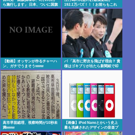
ら施行します」 日本、ついに国旗
192.1万バズ！！！お前らもこれ
を燃やすと逮捕される国へwww
で勉強しよう！安倍晋三
【動画】オッサンが作るチャーハ
パ 「高市に野次を飛ばす理由？ 貴
ン、ガチでうまそうwww
様はゴキブリが出たら新聞紙で叩
かないのか？」
高市早苗総理、視察時間が10秒未
【画像】iPod Nanoとかいう史上
満www
最も洗練されたデザインの音楽プ
レイヤーについて