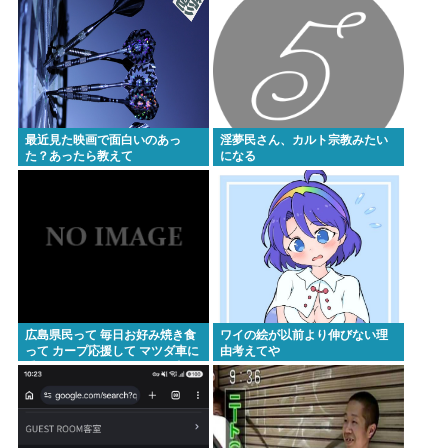
最近見た映画で面白いのあっ
淫夢民さん、カルト宗教みたい
た？あったら教えて
になる
広島県民って 毎日お好み焼き食
ワイの絵が以前より伸びない理
って カープ応援して マツダ車に
由考えてや
乗ってるのかと思ってた。 違う
んだな