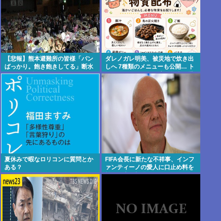
【悲報】熊本避難所の皆様「パン
ダレノガレ明美、被災地で炊き出
ばっかり。飽き飽きしてる」断水
しへ 7種類のメニューも公開… ト
なお3万戸超・・・・・・・・・
ラック、バスなどに大量物資を搭
載して熊本へ
夏休みで暇なロリコンに質問とか
FIFA会長に新たな不祥事、インフ
ある？
ァンティーノの愛人に口止め料を
払った事が報道される