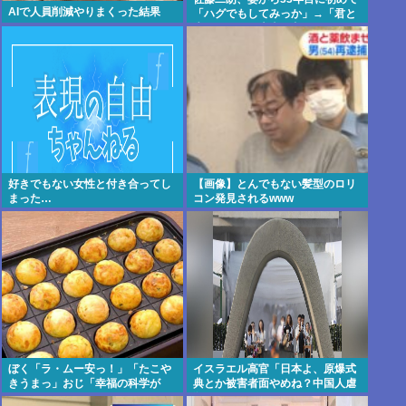
AIで人員削減やりまくった結果
「ハグでもしてみっか」→「君と
生きてきて、本当に良かったで
す」と感激
好きでもない女性と付き合ってし
【画像】とんでもない髪型のロリ
まった…
コン発見されるwww
ぼく「ラ・ムー安っ！」「たこや
イスラエル高官「日本よ、原爆式
きうまっ」おじ「幸福の科学が
典とか被害者面やめね？中国人虐
～」⇐こいつ
殺したくせに」