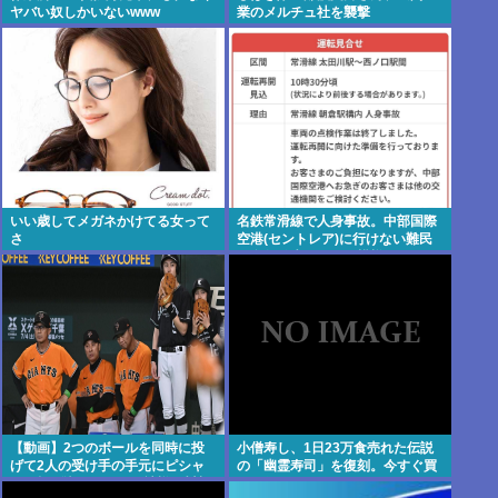
ヤバい奴しかいないwww
業のメルチュ社を襲撃
いい歳してメガネかけてる女って
名鉄常滑線で人身事故。中部国際
さ
空港(セントレア)に行けない難民
が多数発生している模様
【動画】2つのボールを同時に投
小僧寿し、1日23万食売れた伝説
げて2人の受け手の手元にピシャ
の「幽霊寿司」を復刻。今すぐ買
リと投げ込むバントの神様・川相
いに行け！