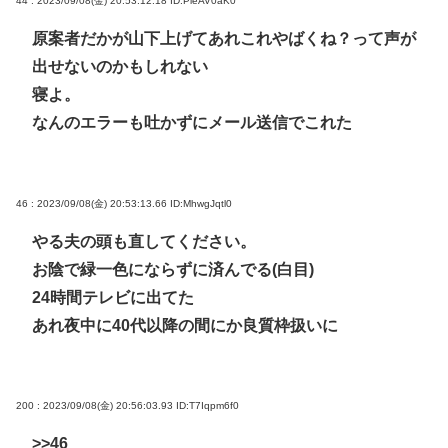
44 : 2023/09/08(金) 20:53:12.18
ID:PieAV0aK0
原案者だかが山下上げてあれこれやばくね？って声が
出せないのかもしれない
寝よ。
なんのエラーも吐かずにメール送信でこれた
46 : 2023/09/08(金) 20:53:13.66
ID:MhwgJqtl0
やる夫の頭も直してください。
お陰で緑一色にならずに済んでる(白目)
24時間テレビに出てた
あれ夜中に40代以降の間にか良質枠扱いに
200 : 2023/09/08(金) 20:56:03.93
ID:T7Iqpm6f0
>>46