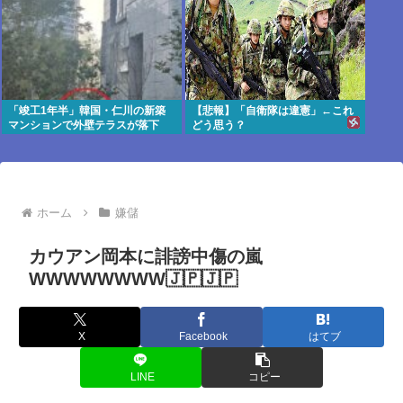
「竣工1年半」韓国・仁川の新築
【悲報】「自衛隊は違憲」←これ
マンションで外壁テラスが落下
どう思う？
ホーム
嫌儲
カウアン岡本に誹謗中傷の嵐
WWWWWWWW🇯🇵🇯🇵
X
Facebook
はてブ
LINE
コピー