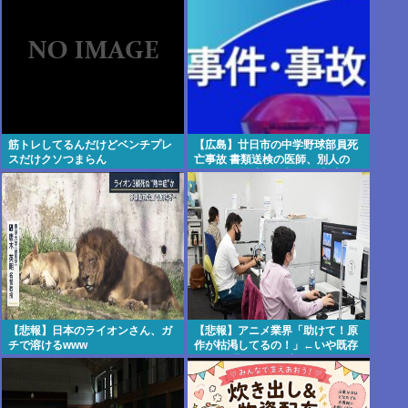
の異次元キャッチボールがこちら
筋トレしてるんだけどベンチプレ
【広島】廿日市の中学野球部員死
スだけクソつまらん
亡事故 書類送検の医師、別人の
CT画像で診察した疑い 頭部出血
に気づかなかった可能性
【悲報】日本のライオンさん、ガ
【悲報】アニメ業界「助けて！原
チで溶けるwww
作が枯渇してるの！」←いや既存
作品の2期やったら良いよね？
www