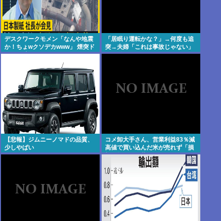
デスクワークモメン「なんや地震
「居眠り運転かな？」→何度も追
か！ちょwクソデカwww」 煙突ド
突→夫婦「これは事故じゃない」
ーン 死亡
と気付く…
【悲報】ジムニーノマドの品質、
コメ卸大手さん、営業利益83％減
少しやばい
高値で買い込んだ米が売れず「損
切り祭り」開幕へ