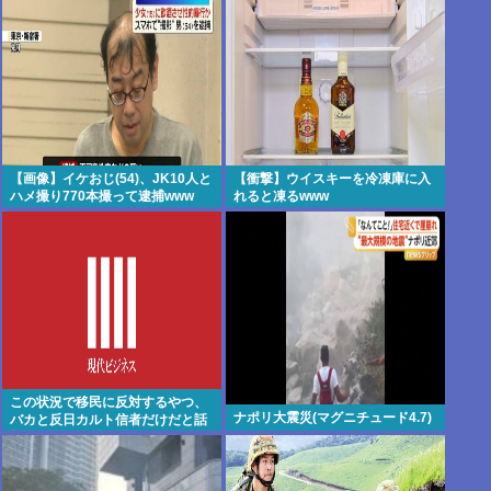
【画像】イケおじ(54)、JK10人と
【衝撃】ウイスキーを冷凍庫に入
ハメ撮り770本撮って逮捕www
れると凍るwww
この状況で移民に反対するやつ、
ナポリ大震災(マグニチュード4.7)
バカと反日カルト信者だけだと話
題に