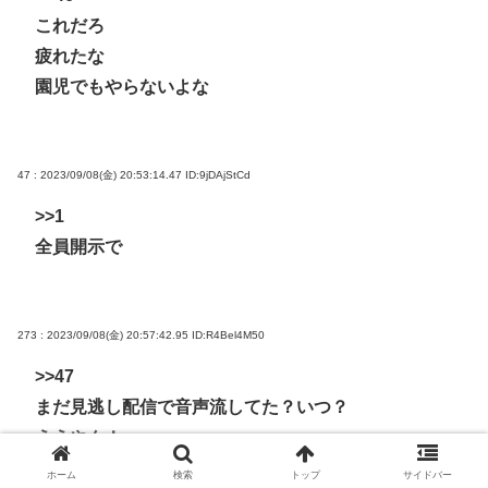
これだろ
疲れたな
園児でもやらないよな
47 : 2023/09/08(金) 20:53:14.47
ID:9jDAjStCd
>>1
全員開示で
273 : 2023/09/08(金) 20:57:42.95
ID:R4Bel4M50
>>47
まだ見逃し配信で音声流してた？いつ？
ええやん！
と‥でも当時の状況と
ホーム
検索
トップ
サイドバー