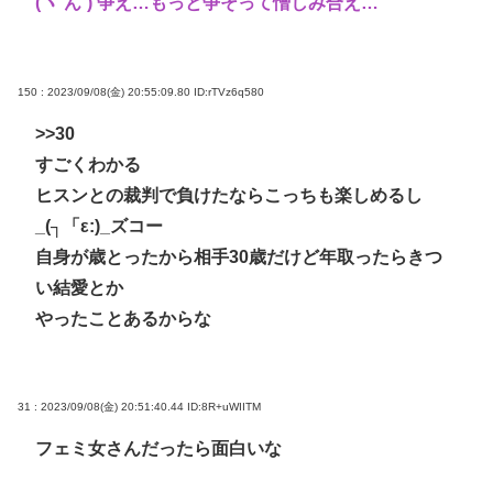
(ヽ´ん`) 争え…もっと争そって憎しみ合え…
150 : 2023/09/08(金) 20:55:09.80
ID:rTVz6q580
>>30
すごくわかる
ヒスンとの裁判で負けたならこっちも楽しめるし
_(┐「ε:)_ズコー
自身が歳とったから相手30歳だけど年取ったらきつ
い結愛とか
やったことあるからな
31 : 2023/09/08(金) 20:51:40.44
ID:8R+uWIITM
フェミ女さんだったら面白いな