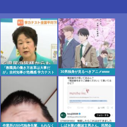
「教職員の働き方改革は大事だ
30男独身が見るべきアニメwww
が」吉村知事が危機感 学力テスト
結果が全教科で「平均以下」
作業所の50代独身先輩、もれなく
しばき隊の難波文男さん、民間企