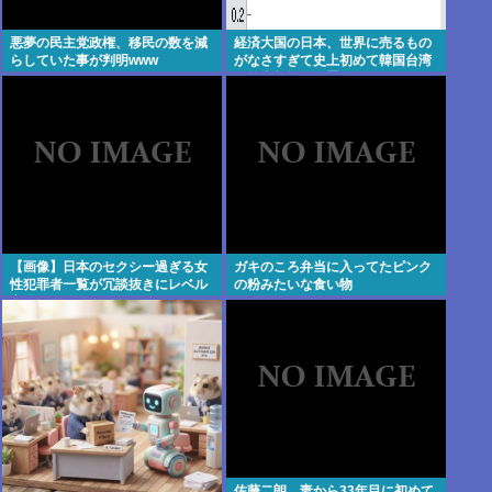
悪夢の民主党政権、移民の数を減
経済大国の日本、世界に売るもの
らしていた事が判明www
がなさすぎて史上初めて韓国台湾
に輸出額抜かれ置いてけぼり
【画像】日本のセクシー過ぎる女
ガキのころ弁当に入ってたピンク
性犯罪者一覧が冗談抜きにレベル
の粉みたいな食い物
高過ぎる件w w w w w w w w w
佐藤二朗、妻から33年目に初めて