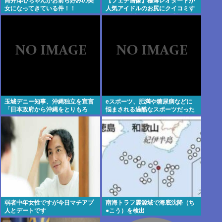
筒井澪心ちゃんがお前ら好みの美
【フェチ画像】極薄レオタードが
女になってきている件！！
人気アイドルのお尻にクイコミす
ぎて危険 透け×尻フェチ【松岡里
英】
玉城デニー知事、沖縄独立を宣言
eスポーツ、肥満や糖尿病などに
「日本政府から沖縄をとりもろ
悩まされる過酷なスポーツだった
す！！」
弱者中年女性ですが今日マチアプ
南海トラフ震源域で海底沈降（ち
人とデートです
●こう）を検出