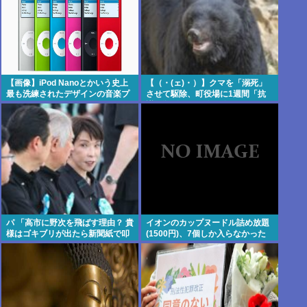
【画像】iPod Nanoとかいう史上
【（・(ェ)・）】クマを「溺死」
最も洗練されたデザインの音楽プ
させて駆除、町役場に1週間「抗
レイヤーについて
議」殺到…なぜ銃を使えなかっ
た？岩手・雫石町が明かす背景
パ 「高市に野次を飛ばす理由？ 貴
イオンのカップヌードル詰め放題
様はゴキブリが出たら新聞紙で叩
(1500円)、7個しか入らなかった
かないのか？」