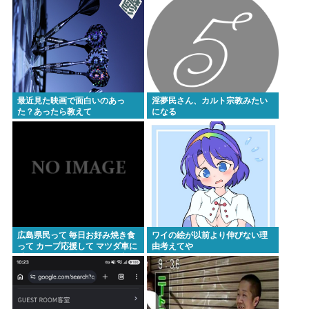
最近見た映画で面白いのあっ
淫夢民さん、カルト宗教みたい
た？あったら教えて
になる
広島県民って 毎日お好み焼き食
ワイの絵が以前より伸びない理
って カープ応援して マツダ車に
由考えてや
乗ってるのかと思ってた。 違う
んだな