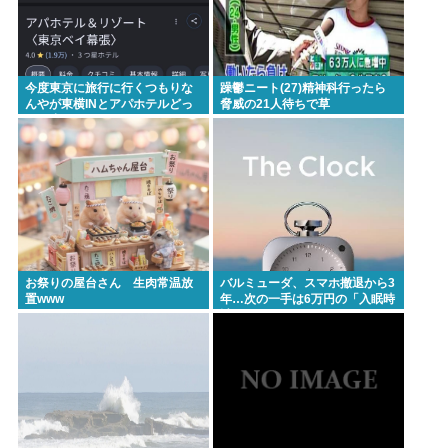
今度東京に旅行に行くつもりな
躁鬱ニート(27)精神科行ったら
んやが東横INとアパホテルどっ
脅威の21人待ちで草
ちに止まるべき？
お祭りの屋台さん 生肉常温放
バルミューダ、スマホ撤退から3
置www
年…次の一手は6万円の「入眠時
計」