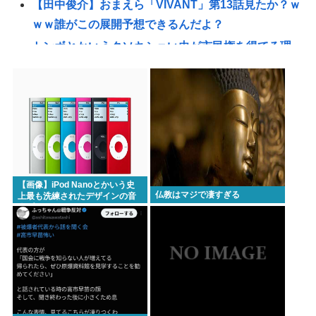
【田中俊介】おまえら「VIVANT」第13話見たか？ｗ
ｗｗ誰がこの展開予想できるんだよ？
トンボとかいうクソキショい虫が市民権を得てる理
由w
性行為の同意のお勉強漫画が192.1万バズ！！！お前
らもこれで勉強しよう！安倍晋三
パ 「高市に野次を飛ばす理由？ 貴様はゴキブリが出
たら新聞紙で叩かないのか？」
高市早苗総理、視察時間が10秒未満www
【画像】iPod Nanoとかいう史
【悲報】アメリカの新生姜、1万5000円www
仏教はマジで凄すぎる
上最も洗練されたデザインの音
楽プレイヤーについて
中年層が「ちいかわ」にハマる理由www
令和の貝殻ビキニ、下品すぎる
買ってきてほしい「福島土産（お菓子）」ランキン
グ！ 2位は「ままどおる（三万石）」、1位は？
山の日、海の日ってあるけどみんなは「山」と