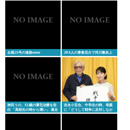
台風15号の進路www
JK4人の青春花火で河川敷炎上
神田うの、51歳の薄毛治療を告
吉永小百合、中学生の時、母親
白 「高校生の時から薄い」 過去
に「どうして戦争に反対しなか
の酒豪生活に別れを告げトレー
ったの？」と聞いたところ「言
ニング
えなかった」