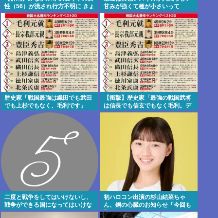
性（56）が流され行方不明に きょ
甘みが強くて種が小さいって
うも朝から捜索行う
歴史家「戦国最強は織田でも武田
【衝撃】歴史家「最強の戦国武将
でも上杉でもなく、毛利です」
は信長でも信玄でもなく毛利。デ
ータを見ろ」パシャ
二度と戦争をしてはいけないし、
初ハロコン出演の杉山結菜ちゃ
戦争ができる国になってはいけな
ん、鋼の心臓のお知らせ「今回も
い
緊張してません」