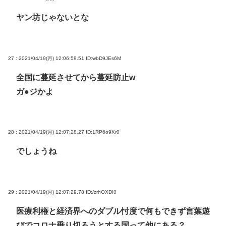
ヤン坊じゃないとな
27 : 2021/04/19(月) 12:06:59.51
ID:wbD9JEs6M
全国に蔓延させてから蔓延防止w
ガ●ジかよ
28 : 2021/04/19(月) 12:07:28.27
ID:1RP6o9Kr0
でしょうね
29 : 2021/04/19(月) 12:07:29.78
ID:/zrhOXDI0
医療利権と経済界へのダブル忖度で何もできず言葉遊
びでコロナ乗り切ろうとする国って他にある？