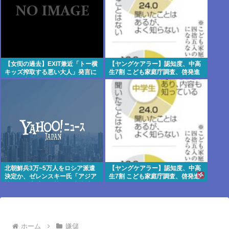
【女衒の過去】EXIT兼近「トー横
【ヤングケアラー】認知度、中高
キッズ搾取する悪い大人」発言に
生7割 こども家庭庁調査、啓発進
ネット大爆笑
む
北朝鮮兵3万~5万人をロシア派遣
【ヤングケアラー】認知度、中高
決定か、ゼレンスキー氏「アジア
生7割 こども家庭庁調査、啓発進
諸国にも脅威」…韓国に連携呼び
む
かけ
ホーム
嫌儲