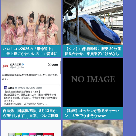
ハロ！コン2026の「革命道中」
【クマ】山形新幹線に衝突 30分運
「最上級にかわいいの！」普通に
転見合わせ、乗員乗客にけがなし
好評wwwww
自民党「国旗損壊罪、8月13日か
【動画】オッサンが作るチャーハ
ら施行します」 日本、ついに国旗
ン、ガチでうまそうwww
を燃やすと逮捕される国へwww