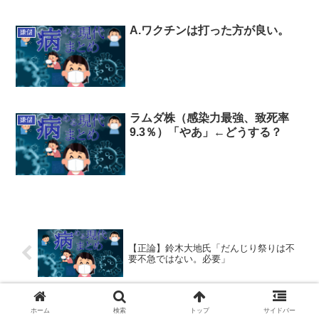
A.ワクチンは打った方が良い。
嫌儲
ラムダ株（感染力最強、致死率
嫌儲
9.3％）「やあ」←どうする？
【正論】鈴木大地氏「だんじり祭りは不
要不急ではない。必要」
【菅悲報】ワクチン接種した看護士ちゃ
ホーム
検索
トップ
サイドバー
ん、3日後に口から泡を吹いて鼻血出して