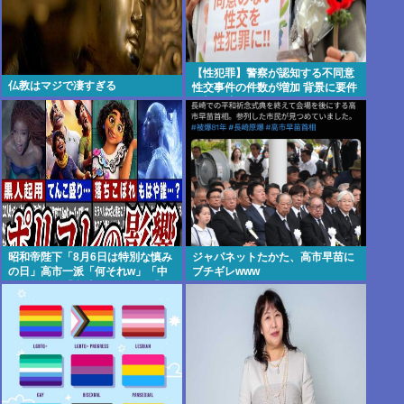
【性犯罪】警察が認知する不同意
仏教はマジで凄すぎる
性交事件の件数が増加 背景に要件
追加の法改正
昭和帝陛下「8月6日は特別な慎み
ジャパネットたかた、高市早苗に
の日」高市一派「何それw」「中
ブチギレwww
国の祭？」「意味わかんね」「何
でも批判かw」