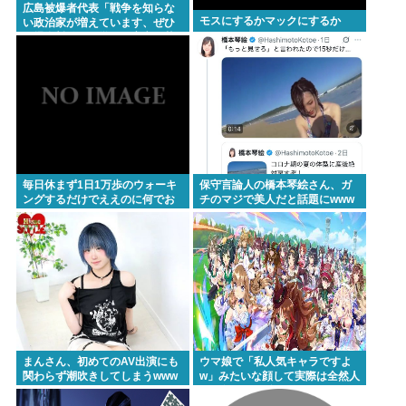
「海」 どっちが好きなの？
広島被爆者代表「戦争を知らな
モスにするかマックにするか
い政治家が増えています、ぜひ
原爆資料館に見学へ」高市早苗
「はぁ…(ため息)」ジロッ
Powered by livedoor 相互RSS
毎日休まず1日1万歩のウォーキ
保守言論人の橋本琴絵さん、ガ
ングするだけでええのに何でお
チのマジで美人だと話題にwww
まえらやらないの？
まんさん、初めてのAV出演にも
ウマ娘で「私人気キャラですよ
関わらず潮吹きしてしまうwww
w」みたいな顔して実際は全然人
気が無いウマ娘、発見されてし
まう…