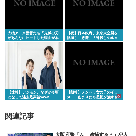
大物アニメ監督たち「鬼滅の刃
【祝】日本政府、東京大空襲を
があんなにヒットした理由が本
指揮し「悪魔」「皆殺しのルメ
当に分からない…」
イ」の渾名を持つカーチス・ル
メイ米国空軍大将に勲一等旭日
大綬章を授与
【速報】デジモン、なぜか今頃
【朗報】メンヘラ女の子のイラ
になって過去最高益www
スト、あまりにも思想が強すぎ
ると話題にwww
関連記事
大阪府警「ん、逮捕するぅ」犯人
嫌儲