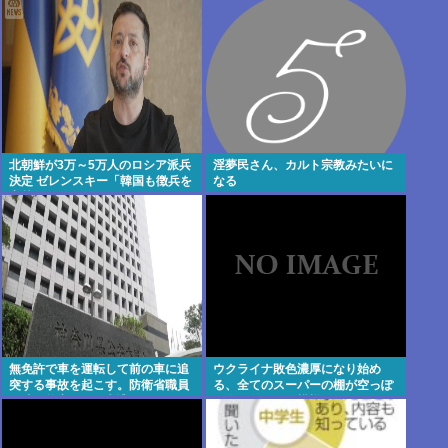
北朝鮮が3万～5万人のロシア派兵
淫夢民さん、カルト宗教みたいに
決定 ゼレンスキー「韓国も徴兵を
なる
寄越せ」
無免許で車を運転して前の車に追
ウクライナ敗色濃厚になり始め
突する事故を起こす。防衛省職員
る、全てのスーパーの棚が空っぽ
の武田悠亮(38)が逮捕される
で食糧品もない模様