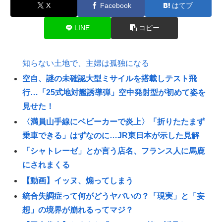
X
Facebook
はてブ
LINE
コピー
知らない土地で、主婦は孤独になる
空自、謎の未確認大型ミサイルを搭載しテスト飛
行…「25式地対艦誘導弾」空中発射型が初めて姿を
見せた！
〈満員山手線にベビーカーで炎上〉「折りたたまず
乗車できる」はずなのに…JR東日本が示した見解
「シャトレーゼ」とか言う店名、フランス人に馬鹿
にされまくる
【動画】イッヌ、煽ってしまう
統合失調症って何がどうヤバいの？「現実」と「妄
想」の境界が崩れるってマジ？