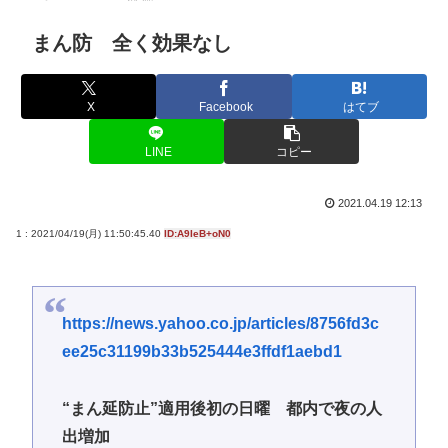
まん防 全く効果なし
X
Facebook
はてブ
LINE
コピー
2021.04.19 12:13
1 : 2021/04/19(月) 11:50:45.40
ID:A9IeB+oN0
https://news.yahoo.co.jp/articles/8756fd3c
ee25c31199b33b525444e3ffdf1aebd1
“まん延防止”適用後初の日曜 都内で夜の人
出増加