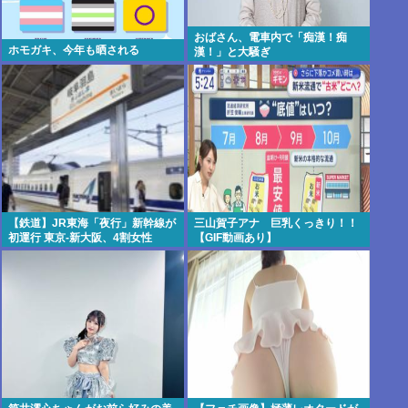
おばさん、電車内で「痴漢！痴
ホモガキ、今年も晒される
漢！」と大騒ぎ
【鉄道】JR東海「夜行」新幹線が
三山賀子アナ 巨乳くっきり！！
初運行 東京-新大阪、4割女性
【GIF動画あり】