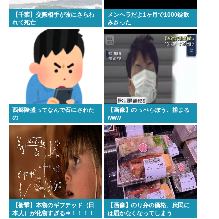
【千葉】交際相手が波にさらわ
メンヘラだよ1ヶ月で1000錠飲
れて死亡
みきった
西郷隆盛ってなんで石にされた
【画像】のっぺらぼう、捕まる
の
www
【衝撃】本物のギフテッド（日
【画像】のり弁の価格、庶民に
本人）が化物すぎる⇒！！！！
は届かなくなってしまう