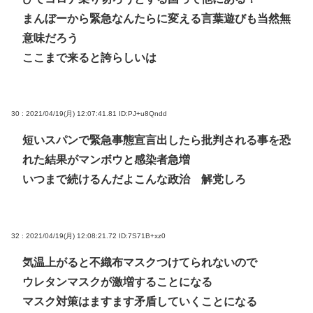
まんぼーから緊急なんたらに変える言葉遊びも当然無
意味だろう
ここまで来ると誇らしいは
30 : 2021/04/19(月) 12:07:41.81
ID:PJ+u8Qndd
短いスパンで緊急事態宣言出したら批判される事を恐
れた結果がマンボウと感染者急増
いつまで続けるんだよこんな政治 解党しろ
32 : 2021/04/19(月) 12:08:21.72
ID:7S71B+xz0
気温上がると不織布マスクつけてられないので
ウレタンマスクが激増することになる
マスク対策はますます矛盾していくことになる