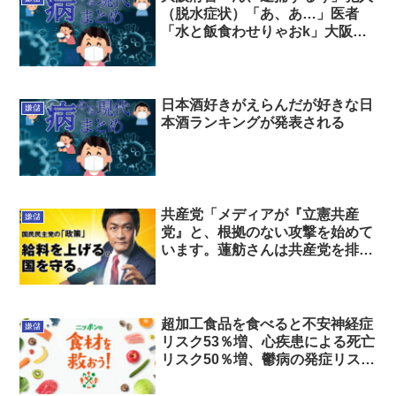
（脱水症状）「あ、あ…」医者
「水と飯食わせりゃおk」大阪府
警「ほれ水」 →犯人死亡
日本酒好きがえらんだが好きな日
嫌儲
本酒ランキングが発表される
共産党「メディアが『立憲共産
嫌儲
党』と、根拠のない攻撃を始めて
います。蓮舫さんは共産党を排除
しないと答えた。反共攻撃を打ち
破ろう」
超加工食品を食べると不安神経症
嫌儲
リスク53％増、心疾患による死亡
リスク50％増、鬱病の発症リスク
22％増😨