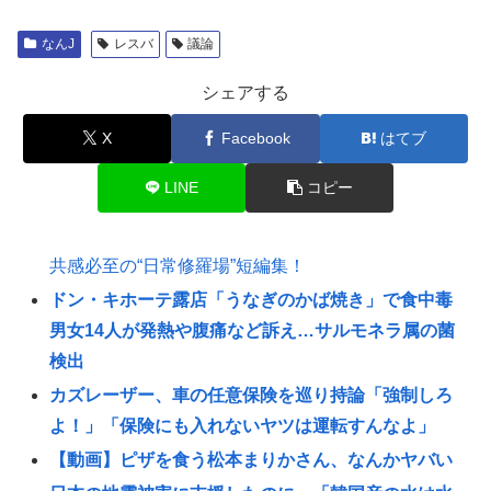
なんJ
レスバ
議論
シェアする
X
Facebook
はてブ
LINE
コピー
共感必至の“日常修羅場”短編集！
ドン・キホーテ露店「うなぎのかば焼き」で食中毒
男女14人が発熱や腹痛など訴え…サルモネラ属の菌
検出
カズレーザー、車の任意保険を巡り持論「強制しろ
よ！」「保険にも入れないヤツは運転すんなよ」
【動画】ピザを食う松本まりかさん、なんかヤバい