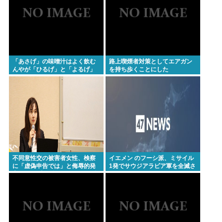
歳女逮捕
【朗報】イギリス、タバコ販売禁止法案を可決www
【悲報】熊本県知事、報道陣土足取材にマジギレ
「遺族や被災者から強い不満でてる！」 → 記者「例
「あさげ」の味噌汁はよく飲む
路上喫煙者対策としてエアガン
んやが「ひるげ」と「よるげ」
を持ち歩くことにした
えば？」 → 知事、怒り通り越して呆れてしまう
は飲んだことない
………
2026年レズが好きなK-POPアイドル発表！ぶち抜き
1位はあのグループのボブカットのリーダー！
高橋名人「左手のバネを取るために手術をします」
Powered by livedoor 相互RSS
不同意性交の被害者女性、検察
イエメン のフーシ派、ミサイル
に「虚偽申告では」と侮辱的発
1発でサウジアラビア軍を全滅さ
言をされブチギレ、500万円の損
せてしまうww
害賠償を求め提訴