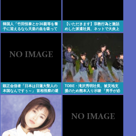
韓国人「竹田恒泰とか36親等を養
【いただきます】宗教行為と激詰
子に迎えるなら天皇の血を吸って
めした派遣社員、ネットで大炎上
産まれた蚊のほうが近いだろw」
顕正会信者「日本は日蓮大聖人の
TOBE・滝沢秀明社長、被災地支
本国なんですぅ～」 首相視察の避
援のため熊本入り示唆 「男手が必
難所でデモを始める…
要。時間を見つけて行きたい」