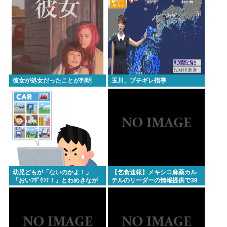
彼女が処女だったことが判明
玉川、ブチギレ指導
幼児どもが「ないのかよ！」
【乞食速報】メキシコ麻薬カル
「おいﾌｻﾞｹﾝﾅ！」とわめきなが
テルのリーダーの情報提供で39
らショーケースをドンドン叩い
億円！お前ら急げ！
たり、エルボーしたりしだした