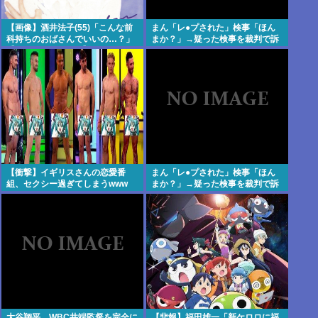
【画像】酒井法子(55)「こんな前
まん「レ●プされた」検事「ほん
科持ちのおばさんでいいの…？」
まか？」→疑った検事を裁判で訴
【Pickup05164703】
える
【衝撃】イギリスさんの恋愛番
まん「レ●プされた」検事「ほん
組、セクシー過ぎてしまうwww
まか？」→疑った検事を裁判で訴
える
大谷翔平、WBC井端監督を完全に
【悲報】福田雄一「新ケロロに福