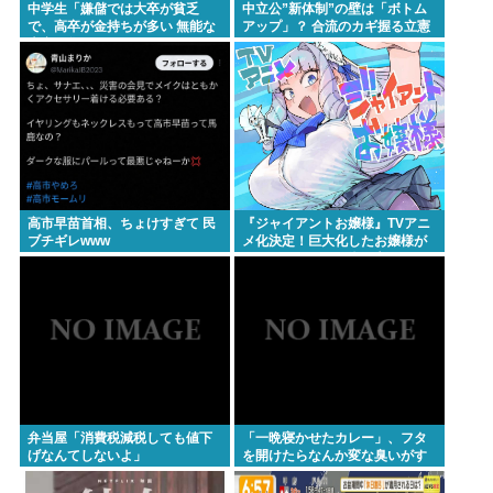
中学生「嫌儲では大卒が貧乏
中立公”新体制”の壁は「ボトム
で、高卒が金持ちが多い 無能な
アップ」？ 合流のカギ握る立憲
大卒の集まりw」エックスで一万
いいね
高市早苗首相、ちょけすぎて 民
『ジャイアントお嬢様』TVアニ
ブチギレwww
メ化決定！巨大化したお嬢様が
パンツ見せながら街を守る！
弁当屋「消費税減税しても値下
「一晩寝かせたカレー」、フタ
げなんてしないよ」
を開けたらなんか変な臭いがす
る