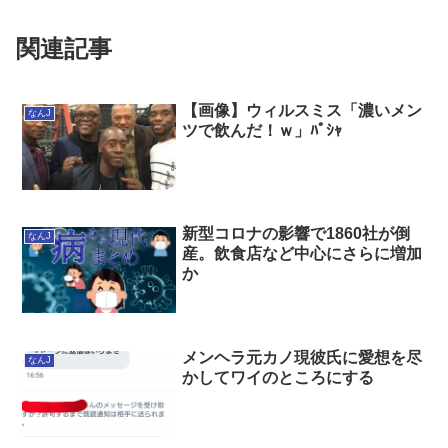
いません」
人生」←これ
関連記事
【画像】ウィルスミス「濃いメン
なんJ
ツで飲んだ！ｗ」ﾊﾟｼｬ
新型コロナの影響で1860社が倒
なんJ
産。飲食店など中心にさらに増加
か
メンヘラ元カノ現彼氏に愛想を尽
なんJ
かしてワイのところにする