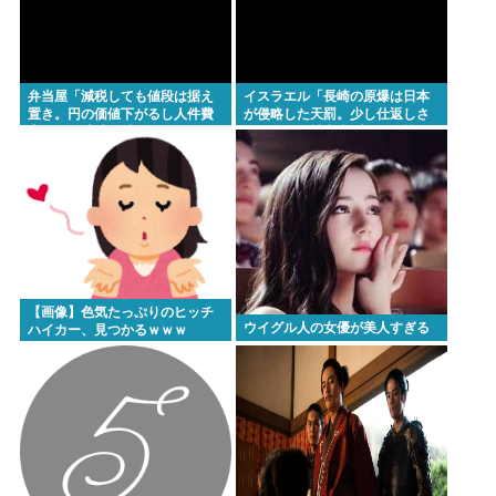
弁当屋「減税しても値段は据え
イスラエル「長崎の原爆は日本
置き。円の価値下がるし人件費
が侵略した天罰。少し仕返しさ
上がる」 高市信者発狂
れただけで被害者ヅラ。追悼さ
れるべきは侵略された中国や韓
国の人々だよ
【画像】色気たっぷりのヒッチ
ウイグル人の女優が美人すぎる
ハイカー、見つかるｗｗｗ