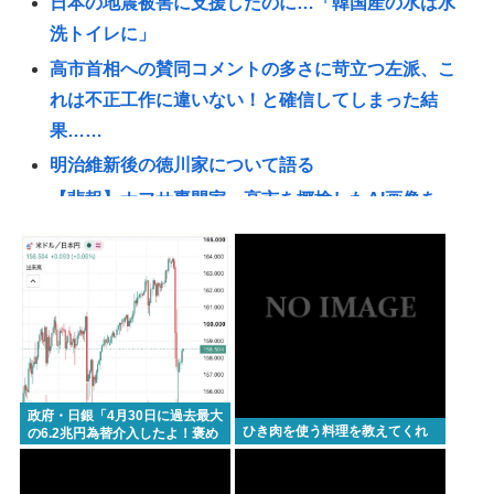
日本の地震被害に支援したのに…「韓国産の水は水
洗トイレに」
高市首相への賛同コメントの多さに苛立つ左派、こ
れは不正工作に違いない！と確信してしまった結
果……
明治維新後の徳川家について語る
【悲報】ナフサ専門家、高市を揶揄したAI画像を
堂々と載せる （※画像あり）
共産党信者「募金で共産党を叩くのは、頑張る人を
邪魔したいという日本人らしい薄暗い欲望のせい」
パチ●コ中毒者の99%はアニメに興味なく、いつも打
ってる台の原作も知らないという不都合な真実
長谷川豊氏 元ジャンポケ斉藤の事件に長文で私見 性
政府・日銀「4月30日に過去最大
被害者・冤罪被害者への取材経験踏まえ
ひき肉を使う料理を教えてくれ
の6.2兆円為替介入したよ！褒め
てよ！」
【悲報】「注文したことで欲求が満たされた」ジャ
ンプグッズ43億円分を注文・キャンセルしたか、32