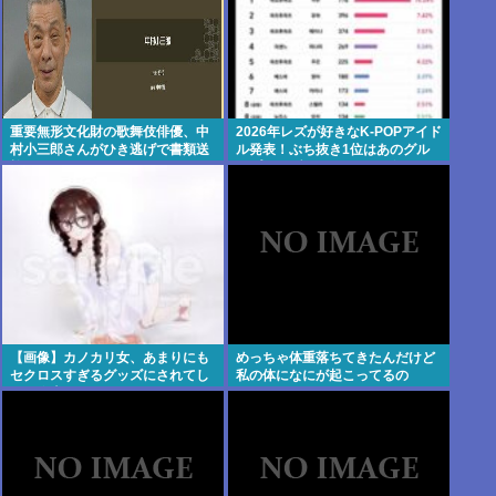
重要無形文化財の歌舞伎俳優、中
2026年レズが好きなK-POPアイド
村小三郎さんがひき逃げで書類送
ル発表！ぶち抜き1位はあのグル
検
ープのボブカットのリーダー！
【画像】カノカリ女、あまりにも
めっちゃ体重落ちてきたんだけど
セクロスすぎるグッズにされてし
私の体になにが起こってるの
まい炎上
wxwxwxwxwxwxwxwxxxwx