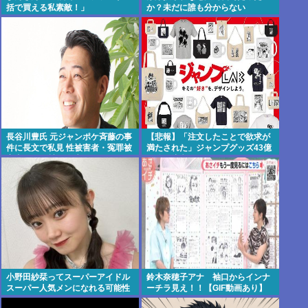
括で買える私素敵！」
か？未だに誰も分からない
長谷川豊氏 元ジャンポケ斉藤の事
【悲報】「注文したことで欲求が
件に長文で私見 性被害者・冤罪被
満たされた」ジャンプグッズ43億
害者への取材経験踏まえ
円分を注文・キャンセルしたか、
32歳女逮捕
小野田紗栞ってスーパーアイドル
鈴木奈穂子アナ 袖口からインナ
スーパー人気メンになれる可能性
ーチラ見え！！【GIF動画あり】
あったよな？