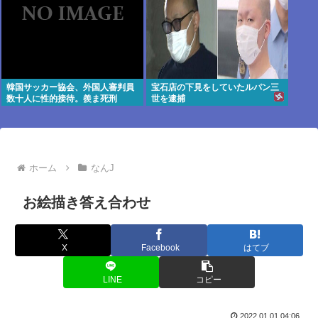
韓国サッカー協会、外国人審判員
宝石店の下見をしていたルパン三
数十人に性的接待。羨ま死刑
世を逮捕
ホーム
なんJ
お絵描き答え合わせ
X
Facebook
はてブ
LINE
コピー
2022.01.01 04:06