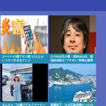
スーパーの裏でヤニ吸う2人とか
ひろゆき氏の妻・西村ゆか氏、新
いうヤバすぎるアニメ
党結成巡る”ブチギレ”投稿を謝罪
「配慮に欠けた行動でした」 夫婦
で投稿
まんさん「20歳でアルファード一
原爆投下、なぜ広島長崎だったの