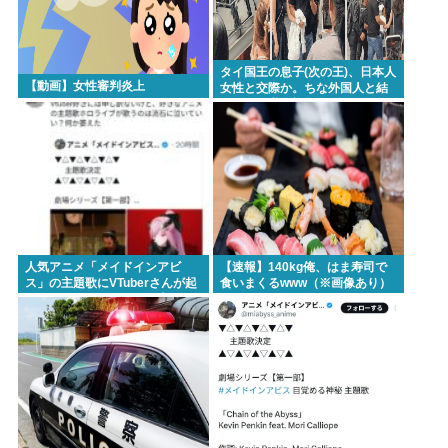
タイ国王の息子(次の王)、日本人
【動画】女性審判炎上
女性と交際か。ちな外国人と結
婚すれば継承権剥奪
人気アニメ「メイドインアビ
【速報】140kg俺、はま寿司で
ス」の主題歌にVTuberさんが起
食いまくるwww（※画像あり）
用されてまたまたまた炎上、も
う何回目だよ…