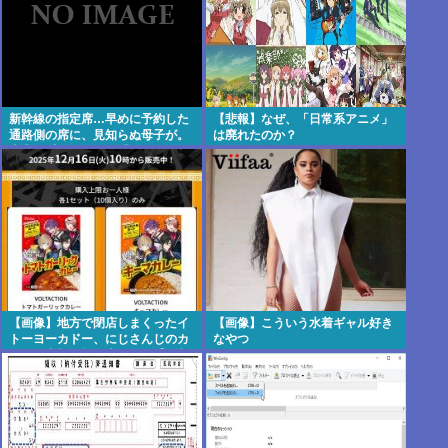
新幹線の指定席…早めに予約した
【悲報】なぜ、「日常系アニメ」
通路側の席に、見知らぬ母子が。
は廃れたのか？
車掌の呼びかけにも「目を閉じて
無視」して居座られました。無理
やり奪われた席は、結局“やったも
ん勝ち”になってしまうのでしょう
か？ 8/7
【画像】地方で閉店しまくったイ
【画像】こういう水着ギャル好き
トーヨーカドー、にじさんじのカ
なやつ
レーを半額で投げ売りする【仕入
れ担当無能】