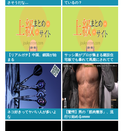
さそうだな…
ているの？
Powered by livedoor 相互RSS
【リアルガチ】中国、鎖国が始
サッシ屋がプロが集まる建設住
まる
宅板でも暴れて馬鹿にされてて
ワロタw
ネコ好きってヤバい人が多いよ
【驚愕】男の「筋肉整形」、流
な
行り始めるwww