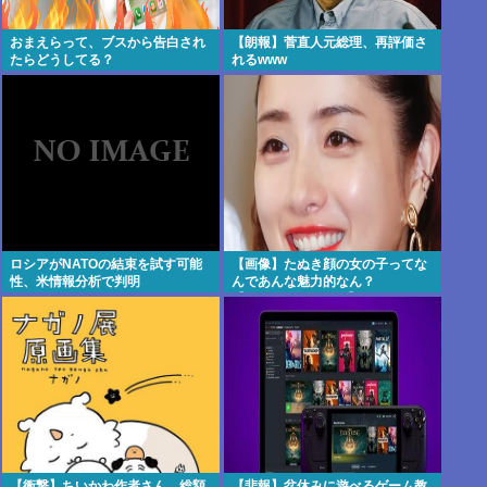
おまえらって、ブスから告白され
【朗報】菅直人元総理、再評価さ
たらどうしてる？
れるwww
ロシアがNATOの結束を試す可能
【画像】たぬき顔の女の子ってな
性、米情報分析で判明
んであんな魅力的なん？
【Pickup07091607】
【衝撃】ちいかわ作者さん、総額
【悲報】盆休みに遊べるゲーム教