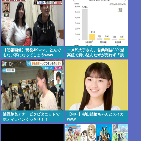
【朗報画像】現役JKママ、とんで
コメ卸大手さん、営業利益83%減
もない事になってしまうwww
高値で買い込んだ米が売れず「損
【Pickup07091604】
切り祭り」開幕へ
浦野芽良アナ ピタピタニットで
【ﾒﾛﾒﾛ】杉山結菜ちゃんとスイカ
ボディラインくっきり！！
www