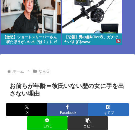
【激怒】ショートスリーパーさん
【悲報】男の趣味Tier表、ガチで
「寝たほうがいいのでは？」にガ
ヤバすぎるwww
チでブチギレwww
ホーム
なんG
お前らが年齢＝彼氏いない歴の女に手を出
さない理由
X
Facebook
はてブ
LINE
コピー