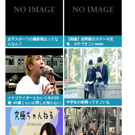
女子スポーツの撮影禁止ってな
【画像】吉野家のステーキ定
んなん？
食、ガチですごいwww
イナゴライダーとかいう今の35
中学生の射精ってすごいな
歳~40歳くらいの男しか知らない
バンドwww