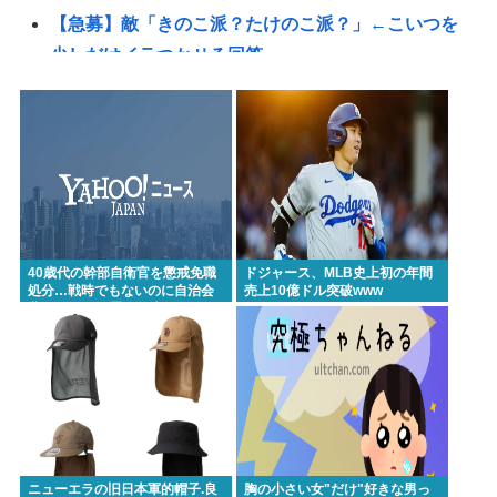
【急募】敵「きのこ派？たけのこ派？」←こいつを
少しだけイラつかせる回答
X「アスペの検査した結果www」
【悲報】お前らが唯一メイドイン韓国で認めてるも
の「キムチ」あと3つは？
【悲報】性的暴行された時の話聞いて欲しい
グエン、初捕獲
成金クソ坊主と葬儀屋が大喜びする葬式とかいうゴ
40歳代の幹部自衛官を懲戒免職
ドジャース、МLB史上初の年間
ミイベント ガチで高すぎると話題に
処分…戦時でもないのに自治会
売上10億ドル突破www
費32万円と放置自転車を徴発
【高市】愛国者「正式に選ばれた総理大臣に背く事
は国体に背く事に等しい。誰が主人かハッキリさせ
るべき」
リンゴ・スター⬅︎この人だけソロがしょぼいみたいな
風潮あるじゃないですか
「巨乳」vs「巨尻」→結局どっちが良いの？
ニューエラの旧日本軍的帽子.良
胸の小さい女"だけ"好きな男っ