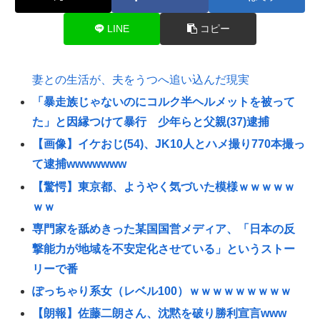
LINE
コピー
妻との生活が、夫をうつへ追い込んだ現実
「暴走族じゃないのにコルク半ヘルメットを被って
た」と因縁つけて暴行 少年らと父親(37)逮捕
【画像】イケおじ(54)、JK10人とハメ撮り770本撮っ
て逮捕wwwwwww
【驚愕】東京都、ようやく気づいた模様ｗｗｗｗｗ
ｗｗ
専門家を舐めきった某国国営メディア、「日本の反
撃能力が地域を不安定化させている」というストー
リーで番
ぽっちゃり系女（レベル100）ｗｗｗｗｗｗｗｗｗ
【朗報】佐藤二朗さん、沈黙を破り勝利宣言www