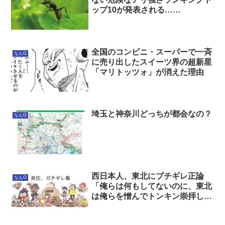
ップ10が発表される……
全国のコンビニ・スーパーで一斉
なんG
に売り出したスイーツ界の超新星
「マリトッツォ」が消えた理由
埼玉と神奈川どっちが都会なの？
なんG
西日本人、東北にブチギレ正論
なんG
「俺らは何もしてないのに、東北
は俺らを憎んでトンキン崇拝して
る」