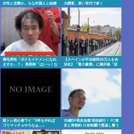
女性と交際か。ちな外国人と結婚
大調査、若い世代で多く
すれば継承権剥奪
薄毛男性「ボクもイケメンになれ
【スペインが不法移民50万人を合
ますか…？」 美容師「はいっ！な
法化】「富の象徴」に掲示板「奴
れますよ 」
隷制の誕生かよ」
筋トレ初心者ワイ「5年もやれば
39歳DF長友佑都 現役続行！ FC東
ゴリマッチョやろなぁ…」
京と再契約 J1初制覇で恩返し誓う
今日ホーム町田戦で正式表明