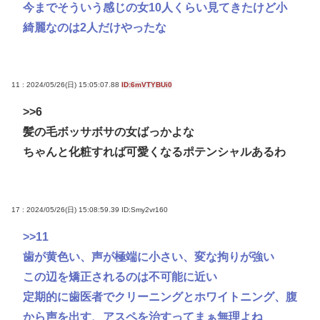
今までそういう感じの女10人くらい見てきたけど小
綺麗なのは2人だけやったな
11 : 2024/05/26(日) 15:05:07.88
ID:6mVTYBUi0
>>6
髪の毛ボッサボサの女ばっかよな
ちゃんと化粧すれば可愛くなるポテンシャルあるわ
17 : 2024/05/26(日) 15:08:59.39
ID:Smy2vr160
>>11
歯が黄色い、声が極端に小さい、変な拘りが強い
この辺を矯正されるのは不可能に近い
定期的に歯医者でクリーニングとホワイトニング、腹
から声を出す、アスペを治すってまぁ無理よね