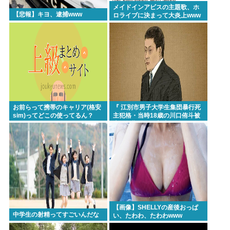
メイドインアビスの主題歌、ホ
【悲報】キヨ、逮捕www
ロライブに決まって大炎上www
お前らって携帯のキャリア(格安
『 江別市男子大学生集団暴行死
sim)ってどこの使ってるん？
主犯格・当時18歳の川口侑斗被
告に無期懲役の判決』 昨日この
スレ立ってた？
【画像】SHELLYの産後おっぱ
中学生の射精ってすごいんだな
い、たわわ、たわわwww