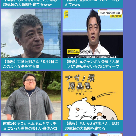
30億超の大豪邸を建てるwww
えてwww
【激怒】世良公則さん「8月6日に
【唖然】元ジャンポケ斉藤さん側
このような事をする隣
「バス運転手がいるのにディープ
国」・・・・・・・・・
キスなんてできない」「Aさんの
供述には矛盾
点」・・・・・・・・・
体重140キロからムキムキマッチ
【悲報】ちいかわ作者さん、総額
ョになった男性の美しい身体がコ
30億超の大豪邸を建てる
チラ！！！