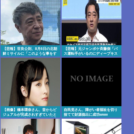
【悲報】世良公則、8月6日の北朝
【悲報】元ジャンポケ斉藤側「バ
鮮ミサイルに「このような事をす
ス運転手がいるのにディープキス
る隣国」と怒りか
なんてできない」
【画像】橋本環奈さん、昔からビ
自民党さん、障がい者福祉を切り
ジュアルが完成されすぎていたと
捨てて財源捻出に成功www
話題にwww 【Pickup07091609】