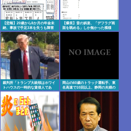
【悲報】20歳から8か月の年金未
【爆笑】昔の娯楽、「デフラグ画
納、事故で手足3本を失うも障害
面を眺める」しか無かった模様
年金は一生受給できず
www
裁判所「トランプ大統領はホワイ
岡山の60歳のトラック運転手、東
トハウスの一時的な賃借人であ
名高速で10回以上、静岡の夫婦の
り、所有者ではない」、宴会場建
車に追突
設の工事差し止め命令