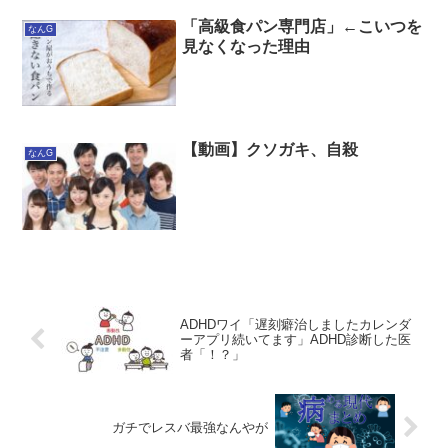
「高級食パン専門店」←こいつを
なんG
見なくなった理由
【動画】クソガキ、自殺
なんG
ADHDワイ「遅刻癖治しましたカレンダ
ーアプリ続いてます」ADHD診断した医
者「！？」
ガチでレスバ最強なんやが