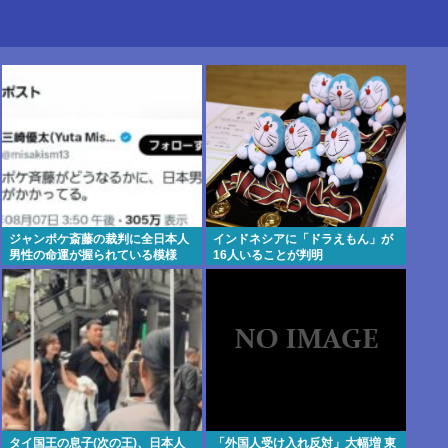
ジャンポケ斎藤の裁判に全日本人
インドネシアに「ドラえもん」が
男性の命運が握られている模様
16人いることが判明
タイ国王の息子(次の王)、日本人
「外国人受け入れ反対」大幅増 東