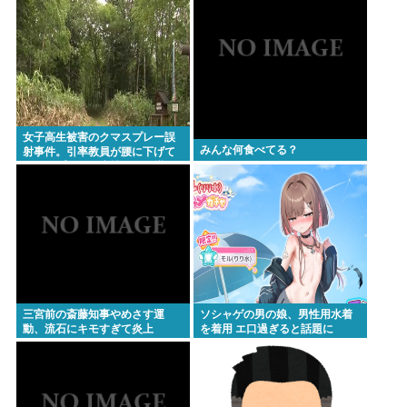
女子高生被害のクマスプレー誤
みんな何食べてる？
射事件。引率教員が腰に下げて
いたスプレーが木枝に引っ掛か
り噴射された事が判明
三宮前の斎藤知事やめさす運
ソシャゲの男の娘、男性用水着
動、流石にキモすぎて炎上
を着用 エ口過ぎると話題に