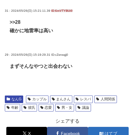
31 : 2024/05/26(日) 15:21:11.39
ID:6mVTYBUi0
>>28
確かに地雷率は高い
29 : 2024/05/26(日) 15:19:29.31
ID:cZsnsqjj0
まずそんなやつと出会わない
なんG
カップル
まんさん
レスバ
人間関係
年齢
彼氏
恋愛
男・女
議論
シェアする
X
Facebook
はてブ