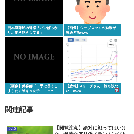
熊本避難所の皆様「パンばっか
【画像】ツーブロックの効果が
り。飽き飽きしてる」
凄過ぎるwww
【画像】美容師「…手は尽くし
【悲報】Jリーグさん、誰も観な
ました」陰キャ女子「…ヒュ
い…www
ッ」
関連記事
【閲覧注意】絶対に戦ってはいけ
なんG
ない危険なアリ強さランキングト