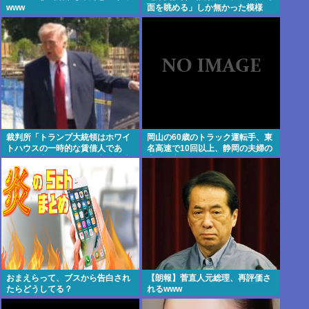
www
面を眺める」しか無かった模様
www
裁判所「トランプ大統領はホワイ
岡山の60歳のトラック運転手、東
トハウスの一時的な賃借人であ
名高速で10回以上、静岡の夫婦の
り、所有者ではない」、宴会場建
車に追突
設の工事差し止め命令
おまえらって、ブスから告白され
【朗報】菅直人元総理、再評価さ
たらどうしてる？
れるwww