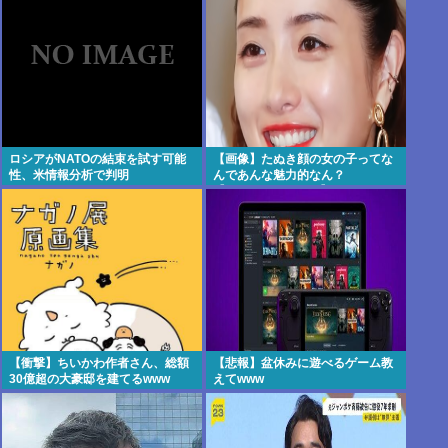
ロシアがNATOの結束を試す可能
【画像】たぬき顔の女の子ってな
性、米情報分析で判明
んであんな魅力的なん？
【Pickup07091607】
【衝撃】ちいかわ作者さん、総額
【悲報】盆休みに遊べるゲーム教
30億超の大豪邸を建てるwww
えてwww