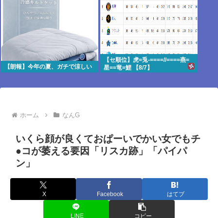
【セ順位】虎=兎-====//====燕=
【朗報】今年の夏、ガチで涼しい
星==竜=鯉 【8/7】
ホーム
なんG
いくら顔が良くておぱーいでかい女でもチ
●コが萎える要因「リスカ跡」「パイパ
ン」
X
Facebook
はてブ
LINE
コピー