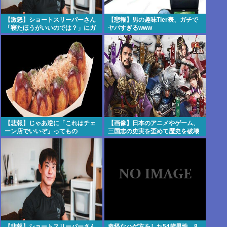
【激怒】ショートスリーパーさん
【悲報】男の趣味Tier表、ガチで
「寝たほうがいいのでは？」にガ
ヤバすぎるwww
チでブチギレwww
【悲報】じゃあ逆に「これはチェ
【画像】日本のアニメやゲーム、
ーン店でいいぞ」ってもの
三国志の史実を歪めて歴史を破壊
してしまう
【悲報】ショートスリーパーさん
奇怪なハゲ方をした54歳男性、8