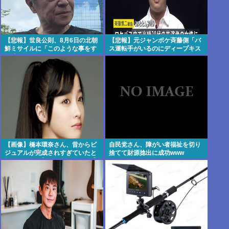
【悲報】世良公則、8月6日の北朝
【悲報】元ジャンポケ斉藤側「バ
鮮ミサイルに「このような事をす
ス運転手がいるのにディープキス
る隣国」と怒りか
なんてできない」
【画像】橋本環奈さん、昔からビ
自民党さん、障がい者福祉を切り
ジュアルが完成されすぎていたと
捨てて財源捻出に成功www
話題にwww 【Pickup07091609】