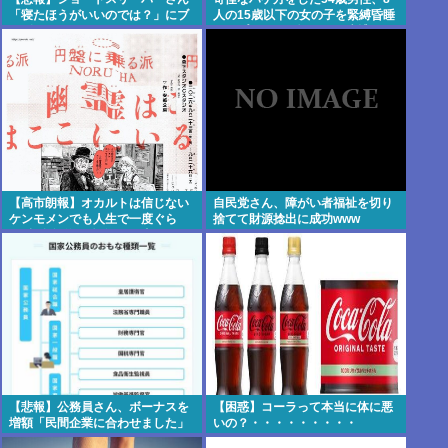
「寝たほうがいいのでは？」にブ
人の15歳以下の女の子を緊縛昏睡
チギレ
レイプしてハメ撮りして逮捕 |
sssp://img.5ch.io/ico/gikog_pimi
ento.gif
【高市朗報】オカルトは信じない
自民党さん、障がい者福祉を切り
ケンモメンでも人生で一度ぐら
捨てて財源捻出に成功www
い"超自然的な体験"した事あるん
だろ？？
【悲報】公務員さん、ボーナスを
【困惑】コーラって本当に体に悪
増額「民間企業に合わせました」
いの？・・・・・・・・・
www