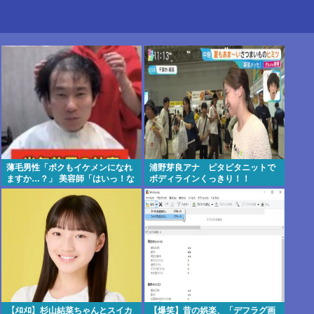
薄毛男性「ボクもイケメンになれ
浦野芽良アナ ピタピタニットで
ますか…？」 美容師「はいっ！な
ボディラインくっきり！！
れますよ 」
【ﾒﾛﾒﾛ】杉山結菜ちゃんとスイカ
【爆笑】昔の娯楽、「デフラグ画