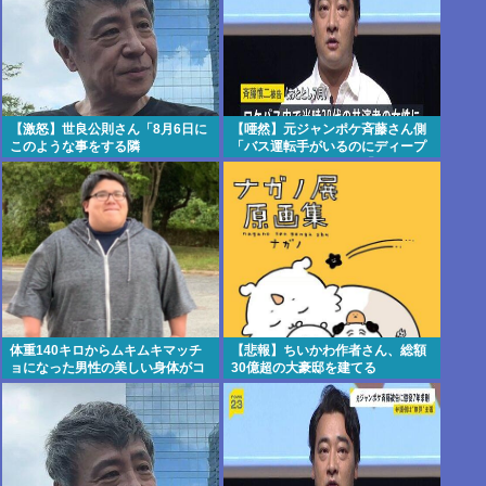
【激怒】世良公則さん「8月6日に
【唖然】元ジャンポケ斉藤さん側
このような事をする隣
「バス運転手がいるのにディープ
国」・・・・・・・・・
キスなんてできない」「Aさんの
供述には矛盾
点」・・・・・・・・・
体重140キロからムキムキマッチ
【悲報】ちいかわ作者さん、総額
ョになった男性の美しい身体がコ
30億超の大豪邸を建てる
チラ！！！