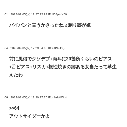
61 : 2023/09/05(火) 17:27:25.97
ID:U58p+tX50
パイパンと言うかきったねぇ剃り跡が嫌
64 : 2023/09/05(火) 17:29:54.35
ID:2l8NaiGQd
前に風俗でクソデブ+両耳に20箇所くらいのピアス
+舌ピアス+リスカ+根性焼きの跡ある女当たって草生
えたわ
66 : 2023/09/05(火) 17:30:37.76
ID:41nIWrWqd
>>64
アウトサイダーかよ