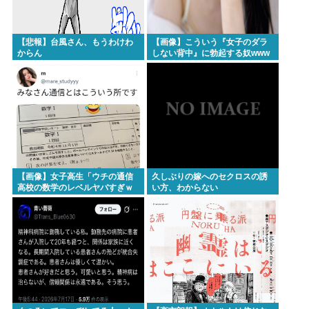
【悲報】台風さん、もうわけわ
【画像】こういう『女子のダラ
からん
しない背中』に勃起する奴www
【画像】女子高生「ウチの通信
久しぶりの嫁へのセクロスの誘
高校の数学のレベルヤバすぎｗ
い方、わからない
ｗｗ」