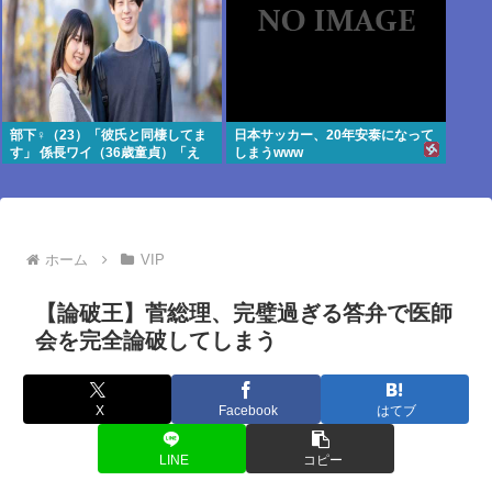
部下♀（23）「彼氏と同棲してま
日本サッカー、20年安泰になって
す」 係長ワイ（36歳童貞）「え
しまうwww
っ…？」
ホーム
VIP
【論破王】菅総理、完璧過ぎる答弁で医師
会を完全論破してしまう
X
Facebook
はてブ
LINE
コピー