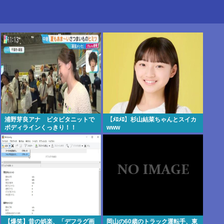
浦野芽良アナ ピタピタニットで
【ﾒﾛﾒﾛ】杉山結菜ちゃんとスイカ
ボディラインくっきり！！
www
【爆笑】昔の娯楽、「デフラグ画
岡山の60歳のトラック運転手、東