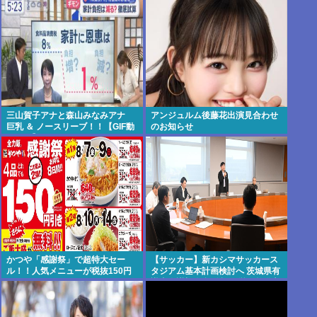
三山賀子アナと森山みなみアナ
アンジュルム後藤花出演見合わせ
巨乳 ＆ ノースリーブ！！【GIF動
のお知らせ
画あり】
かつや「感謝祭」で超特大セー
【サッカー】新カシマサッカース
ル！！人気メニューが税抜150円
タジアム基本計画検討へ 茨城県有
引き！！！
識者会議初会合 公設民営で整備方
針