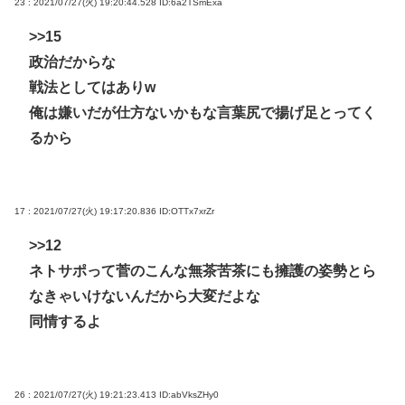
23 : 2021/07/27(火) 19:20:44.528
ID:6a2TSmExa
>>15
政治だからな
戦法としてはありw
俺は嫌いだが仕方ないかもな言葉尻で揚げ足とってく
るから
17 : 2021/07/27(火) 19:17:20.836
ID:OTTx7xrZr
>>12
ネトサポって菅のこんな無茶苦茶にも擁護の姿勢とら
なきゃいけないんだから大変だよな
同情するよ
26 : 2021/07/27(火) 19:21:23.413
ID:abVksZHy0