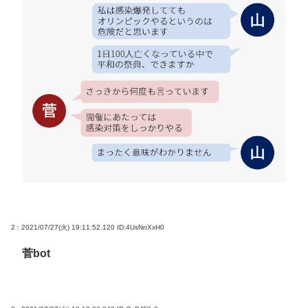
2 : 2021/07/27(火) 19:11:52.120
ID:4UsNnXxH0
菅bot