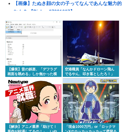
【画像】たぬき顔の女の子ってなんであんな魅力的
なん？ 【Pickup07091607】
【画像】橋本環奈さん、昔からビジュアルが完成さ
れすぎていたと話題にwww 【Pickup07091609】
自民党さん、障がい者福祉を切り捨てて財源捻出に
成功www
【悲報】男の趣味Tier表、ガチでヤバすぎるwww
【悲報】じゃあ逆に「これはチェーン店でいいぞ」
【爆笑】昔の娯楽、「デフラグ
空港職員「なんかドローン飛ん
ってもの
画面を眺める」しか無かった模
でるやん、叩き落としたろ！」
様www
→自爆ドローンだった事が判明
東浩紀さん、右からも左からも叩かれる「ポジショ
ントークをしないからこそ信頼できる」と擁護され
るwww
イチローの晩年(2011-2019)の成績、流石に擁護でき
ないwww
『ヤニねこ』新海誠、水島努、綾辻行人らクリエイ
【解決】アニメ業界「助けて！
「現金1000万円」or「ロックマ
原作が枯渇してるの！」←いや
ンXのカッカッカッカって壁登る