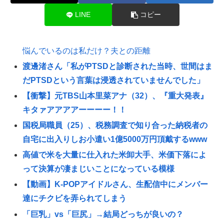
LINE
コピー
悩んでいるのは私だけ？夫との距離
渡邊渚さん「私がPTSDと診断された当時、世間はま
だPTSDという言葉は浸透されていませんでした」
【衝撃】元TBS山本里菜アナ（32）、『重大発表』
キタァアアアアーーーー！！
国税局職員（25）、税務調査で知り合った納税者の
自宅に出入りしお小遣い1億5000万円頂戴するwww
高値で米を大量に仕入れた米卸大手、米価下落によ
って決算が凄まじいことになっている模様
【動画】K-POPアイドルさん、生配信中にメンバー
達にチクビを弄られてしまう
「巨乳」vs「巨尻」→結局どっちが良いの？