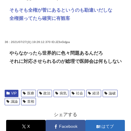
そもそも全権が菅にあるというのも勘違いだしな
全権握ってたら確実に有観客
36 : 2021/07/27(火) 19:26:12.370
ID:JZ3vGdjpa
やらなかったら世界的に色々問題あるんだろ
それに対応させられるのが総理で医師会は何もしない
VIP
医療
政治
病気
社会
経済
論破
議論
首相
シェアする
X
Facebook
はてブ