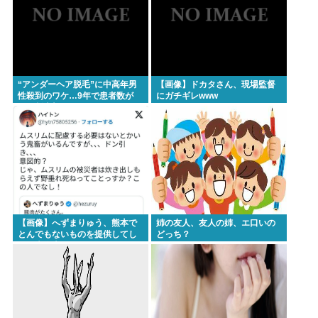
“アンダーヘア脱毛”に中高年男
【画像】ドカタさん、現場監督
性殺到のワケ…9年で患者数が
にガチギレwww
200倍以上
【画像】へずまりゅう、熊本で
姉の友人、友人の姉、エ口いの
とんでもないものを提供してし
どっち？
まい大炎上wwwこれはとんでも
ないwww