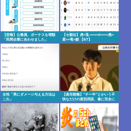
【悲報】公務員、ボーナスを増額
【セ順位】虎=兎-====//====燕=
「民間企業に合わせました」
星==竜=鯉 【8/7】
女性「男にダメージ与える方法は
【高市朗報】"チー牛"とかいう不
これ」
快なだけの差別用語、遂に完全に
廃れて誰も使わなくなる！www