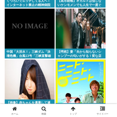
くつろいでエッヂしてる人へ！
【高市朗報】オカルトは信じな
インターネット禁止の精神病院
いケンモメンでも人生で一度ぐ
に20年以上入院してる人もいる
らい"超自然的な体験"した事あ
んですよ！
るんだろ？？
中国「大洪水！」三峡ダム「決
【愕然】妻「夫から知らないシ
壊危機」台風13号「三峡直撃確
ャンプーの匂いがする！変な店
定」日本「最も強い勢力で接
に行ってるに違いない！！！」
近！（伊勢湾台風級」台風13号
探偵「調べたところ･･･」⇒結果
と15号「中国本土でぶつかり合
ｗｗ
う（前代未聞」→
【画像】赤ちゃんを遺棄して逮
ニートが努力なんかしても無駄
捕の女さん(23)、公表された美
人すぎるご尊顔がこちら⇒www
ホーム
検索
トップ
サイドバー