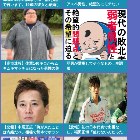
アスペ男性、絶望的にモテない
で言います。19歳の彼女と結婚し
ました」→案の定オバサン達に見
つかり炎上
【高市速報】体重140キロからム
弱男が愛用してそうなもの→空調
キムキマッチョになった男性の美
服
しい身体がコチラ！！！
【悲報】中居正広「俺が来たこと
【悲報】初の日本代表で出番な
は内緒だべ」極秘で熊本でボラン
し、福田正博「使わないんだった
ティアをしていた
ら呼ぶな！」