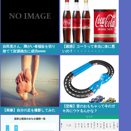
だろ？？
自民党さん、障がい者福祉を切り
【困惑】コーラって本当に体に悪
捨てて財源捻出に成功www
いの？・・・・・・・・・
【悲報】昔のおもちゃって今のガ
【画像】自分の足を撮影してみた
キ共にウケるんかな？