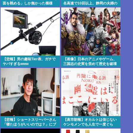
面を眺める」しか無かった模様
名高速で10回以上、静岡の夫婦の
www
車に追突
【悲報】男の趣味Tier表、ガチで
【画像】日本のアニメやゲーム、
ヤバすぎるwww
三国志の史実を歪めて歴史を破壊
してしまう
【悲報】ショートスリーパーさん
【高市朗報】オカルトは信じない
「寝たほうがいいのでは？」にブ
ケンモメンでも人生で一度ぐら
チギレ
い"超自然的な体験"した事あるん