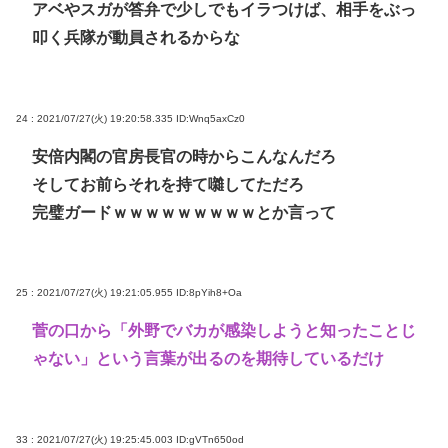
アベやスガが答弁で少しでもイラつけば、相手をぶっ
叩く兵隊が動員されるからな
24 : 2021/07/27(火) 19:20:58.335
ID:Wnq5axCz0
安倍内閣の官房長官の時からこんなんだろ
そしてお前らそれを持て囃してただろ
完璧ガードｗｗｗｗｗｗｗｗｗとか言って
25 : 2021/07/27(火) 19:21:05.955
ID:8pYih8+Oa
菅の口から「外野でバカが感染しようと知ったことじ
ゃない」という言葉が出るのを期待しているだけ
33 : 2021/07/27(火) 19:25:45.003
ID:gVTn650od