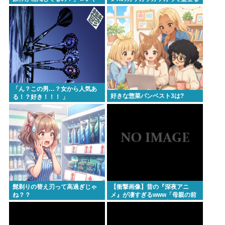
ターが絶賛 過激描写はBPOでも議論に
既存作品の2期やったら良いよ
能力」
ね？
避難所地獄と化す「ずっと同じ食べ物&断水でトイレ
流せず悪臭&床に直接就寝&コロナ感染」
Powered by livedoor 相互RSS
「ん？この男…？女から人気あ
好きな惣菜パンベスト3は?
る！？好き！！！ ️」
髭剃りの替え刃って高過ぎじゃ
【衝撃画像】昔の『深夜アニ
ね？？
メ』が凄すぎるwww「母親の前
でギリギリ見れる深夜アニメ」
がこちら…この名作アニメは…