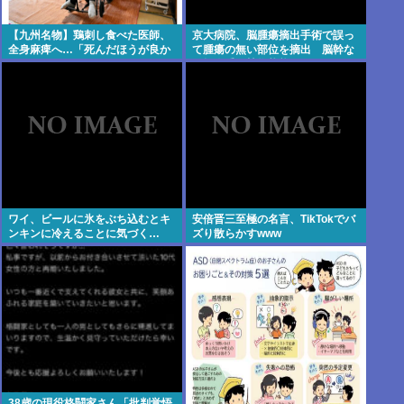
【九州名物】鶏刺し食べた医師、
京大病院、脳腫瘍摘出手術で誤っ
全身麻痺へ…「死んだほうが良か
て腫瘍の無い部位を摘出 脳幹な
った」
ど損傷受け植物状態に
ワイ、ビールに氷をぶち込むとキ
安倍晋三至極の名言、TikTokでバ
ンキンに冷えることに気づく…
ズり散らかすwww
38歳の現役格闘家さん「批判覚悟