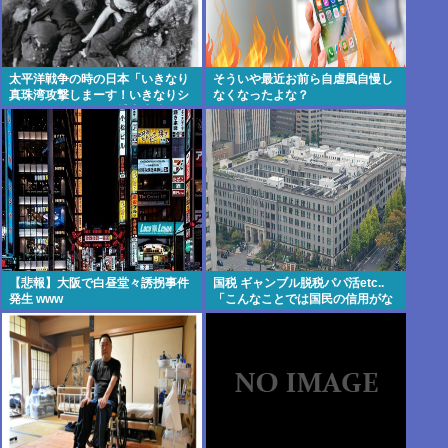
太平洋戦争の時の日本「いきなり
そういや最近お前ら自虐風自慢し
真珠湾攻撃しまーす！いきなりシ
なくなったよな？
ンガポール侵略して捕虜虐待しま
ーす！」
【悲報】大阪で白昼堂々誘拐事件
国税 ギャンブル脱税パパ活etc..
発生 www
「こんなことでは国民の信用がな
くなってしまう」