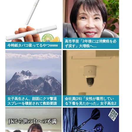
高市早苗「2年後には消費税を必
今時紙タバコ吸ってるやつwww
ず戻す」大増税へ…
女子高生さん、顔面にクマ撃退
会社員(26)「女性が着用してい
スプレーを噴射されて救助要請
る下着を見たかった」女子高生2
してしまう
人の下着を盗撮