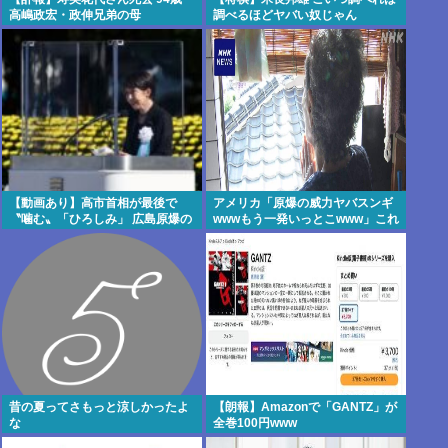
高嶋政宏・政伸兄弟の母
調べるほどヤバい奴じゃん
【動画あり】高市首相が最後で
アメリカ「原爆の威力ヤバスンギ
〝噛む〟「ひろしみ」 広島原爆の
wwwもう一発いっとこwww」これ
日あいさつ
ちょっとやりすぎだろ
昔の夏ってさもっと涼しかったよ
【朗報】Amazonで「GANTZ」が
な
全巻100円www