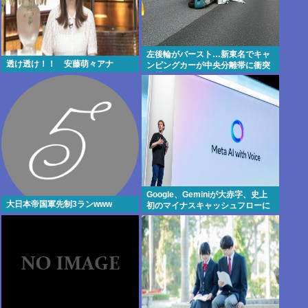
左後輪がバースト…新東名でキャ
透け透け！！ 安藤萌々アナ
ンピングカーが中央分離帯に衝突
し横転
Google、Geminiが大赤字、史上
大日本帝国軍先制3ランwww
初のマイナスキャッシュフローに
陥る