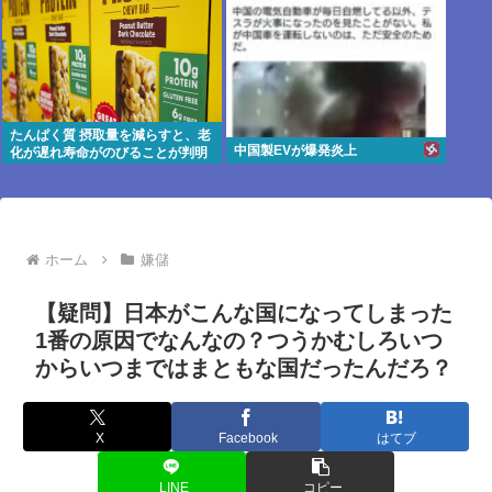
たんぱく質 摂取量を減らすと、老
中国製EVが爆発炎上
化が遅れ寿命がのびることが判明
まっちゃん(;ω;)
ホーム
嫌儲
【疑問】日本がこんな国になってしまった
1番の原因でなんなの？つうかむしろいつ
からいつまではまともな国だったんだろ？
X
Facebook
はてブ
LINE
コピー