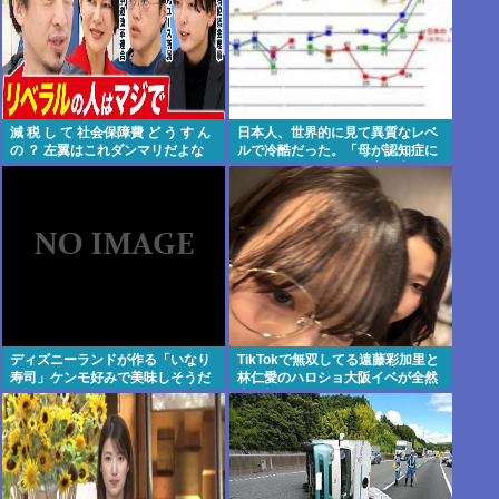
減 税 し て 社会保障費 ど う す ん
日本人、世界的に見て異質なレベ
の ？ 左翼はこれダンマリだよな
ルで冷酷だった。「母が認知症に
なったので子供に任せ家を出てい
く等」
ディズニーランドが作る「いなり
TikTokで無双してる遠藤彩加里と
寿司」ケンモ好みで美味しそうだ
林仁愛のハロショ大阪イベが全然
と話題に
売り切れないのは何故？ボトム2
の有