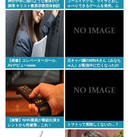
神社や寺に油のような液体かけ
コーエイテクモ、ライザとおし
損壊 キリスト教系宗教団体創設
ゃべりできるゲームを発売。ム
者で医師の金山昌秀に懲役1年6
チムチムワァ
か月、執行猶予3年の判決
【画像】エレベーターガール、
元キャバ嬢のMINAさん（みなち
AVデビューwww
ゃん）が配信中に亡くなったの
ではないかとX上で話題に（※動
画あり）
【衝撃】NHK職員が番組出演タ
トマトって美味しくないの…？
レントから性被害←これ！