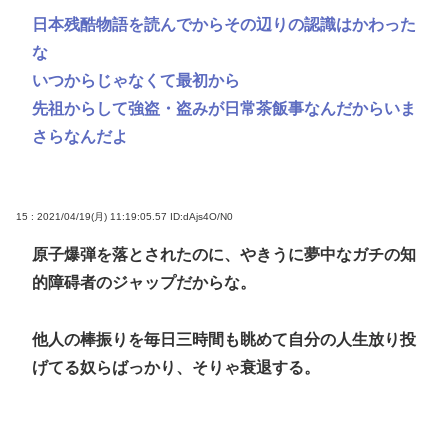
日本残酷物語を読んでからその辺りの認識はかわった
な
いつからじゃなくて最初から
先祖からして強盗・盗みが日常茶飯事なんだからいま
さらなんだよ
15 : 2021/04/19(月) 11:19:05.57
ID:dAjs4O/N0
原子爆弾を落とされたのに、やきうに夢中なガチの知
的障碍者のジャップだからな。
他人の棒振りを毎日三時間も眺めて自分の人生放り投
げてる奴らばっかり、そりゃ衰退する。