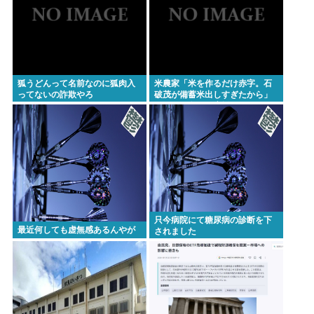
は…」[8/6]
【東京】睡眠時無呼吸症候群診断後に死亡事故=運転
の無職男（34）、独断で治療中断-危険運転致死罪適
用も
ディズニーのおいなり巻（600円）、卑猥すぎて賛否
狐うどんって名前なのに狐肉入
米農家「米を作るだけ赤字。石
ってないの詐欺やろ
破茂が備蓄米出しすぎたから」
両論www
さすがに食べて応援しようよ
Powered by livedoor 相互RSS
只今病院にて糖尿病の診断を下
最近何しても虚無感あるんやが
されました