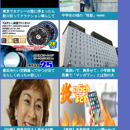
東京でタクシーが急に停まったら
中学生の頃の「性欲」www
怒り狂ってクラクション鳴らして
るやつ、だいたい田舎ナンバー
www
最近冷たい空調服ってやつが出て
「服脱いで、胸見せて」小学館 報
るらしくめっちゃ欲しい
告書で「マンガワン」とは別の大
問題が判明…週刊誌元編集者がグ
ラビア志望の女性に迫った過激要
求
【訃報】寿美花代さん死去 94歳
【将棋】米長邦雄 こいつ調べれば