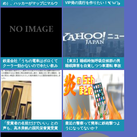
VIP発の流行を作りたい！٩( ‘ω’ )و
め）、ハッカーがマップにマルウ
ェア埋込み、大炎上www
鉄道会社「うちの電車はボロくて
【東京】睡眠時無呼吸症候群の男
クーラー効かないので冷たい飲み
睡眠障害を自覚しつつ車運転 事故
物を持参してください 」
起こし自転車の女性に重傷負わ
せ…「厳重処分」意見つけ書類送
検
「受賞者の名前だけでいい」との
最近の警察って簡単に鉄砲撃つよ
声も、高木美帆の国民栄誉賞受賞
うになってないか？
副賞《包丁10本》に”高市総理の