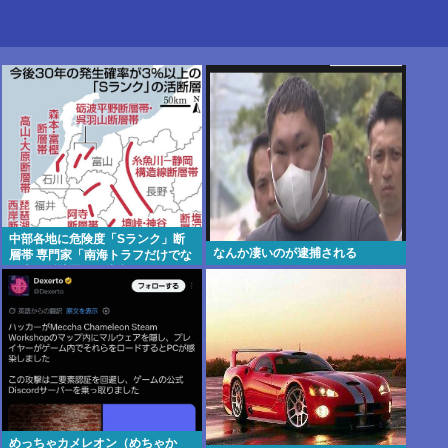
中部各地に危険度「Sランク」断
なんか凄いのが逮捕される
層帯 専門家「南海トラフだけでな
く直下型地震にも注意を」
めっちゃカメレオン（めちゃか