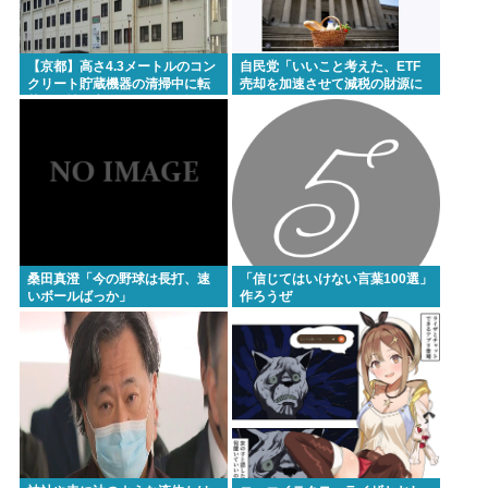
【京都】高さ4.3メートルのコン
自民党「いいこと考えた、ETF
クリート貯蔵機器の清掃中に転
売却を加速させて減税の財源に
落し男性死亡、伏見区の工場
しよう」
桑田真澄「今の野球は長打、速
「信じてはいけない言葉100選」
いボールばっか」
作ろうぜ