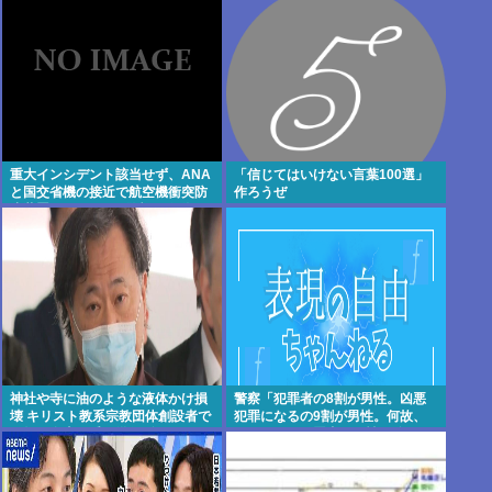
名前も刻印”
重大インシデント該当せず、ANA
「信じてはいけない言葉100選」
と国交省機の接近で航空機衝突防
作ろうぜ
止装置（TCAS）の警報が作動し
たトラブル、羽田空港沖、全日空
に通知
神社や寺に油のような液体かけ損
警察「犯罪者の8割が男性。凶悪
壊 キリスト教系宗教団体創設者で
犯罪になるの9割が男性。何故、
医師の金山昌秀に懲役1年6か月、
こんなにも犯罪者は男性に偏るの
執行猶予3年の判決
か」