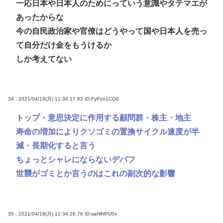
一応日本や日本人のためにっていう意識やタテマエが
あったからな
今の自民政治家や官僚はどうやって国や日本人を売っ
て自分だけ金をもうけるか
しか考えてない
34 : 2021/04/19(月) 11:34:17.82
ID:FyPyo1CO0
トップ・意思決定に作用する顧問群・株主・地主
寿命の増加によりクソゴミの置換サイクル速度が半
減・長期化すると言う
ちょっとシャレにならないデバフ
世襲がゴミとか言うのはこれの副次的な影響
35 : 2021/04/19(月) 11:34:26.76
ID:saHlNPU0x