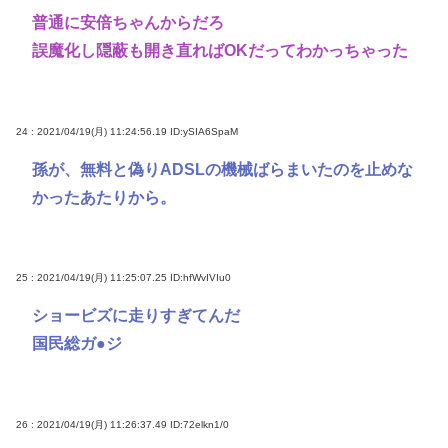
普通に安倍ちゃんからだろ
誤魔化し隠蔽も開き直ればOKだってわかっちゃった
24 : 2021/04/19(月) 11:24:56.19
ID:ySIA6SpaM
孫が、無料と偽りADSLの機械ばらまいたのを止めな
かったあたりから。
25 : 2021/04/19(月) 11:25:07.25
ID:hfWvIVIu0
ショービズに走りすぎてんだ
国民総ガ●ジ
26 : 2021/04/19(月) 11:26:37.49
ID:72elkn1/0