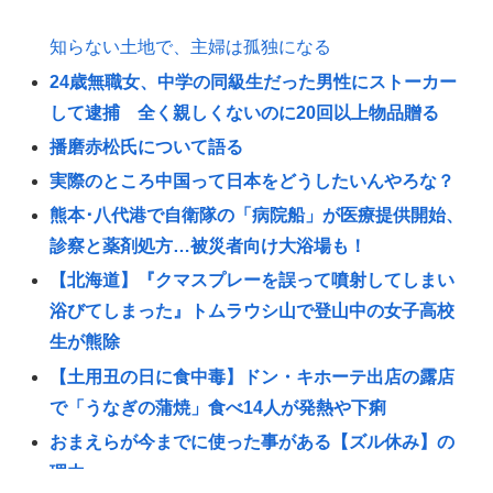
知らない土地で、主婦は孤独になる
24歳無職女、中学の同級生だった男性にストーカー
して逮捕 全く親しくないのに20回以上物品贈る
播磨赤松氏について語る
実際のところ中国って日本をどうしたいんやろな？
熊本･八代港で自衛隊の「病院船」が医療提供開始、
診察と薬剤処方…被災者向け大浴場も！
【北海道】『クマスプレーを誤って噴射してしまい
浴びてしまった』トムラウシ山で登山中の女子高校
生が熊除
【土用丑の日に食中毒】ドン・キホーテ出店の露店
で「うなぎの蒲焼」食べ14人が発熱や下痢
おまえらが今までに使った事がある【ズル休み】の
理由