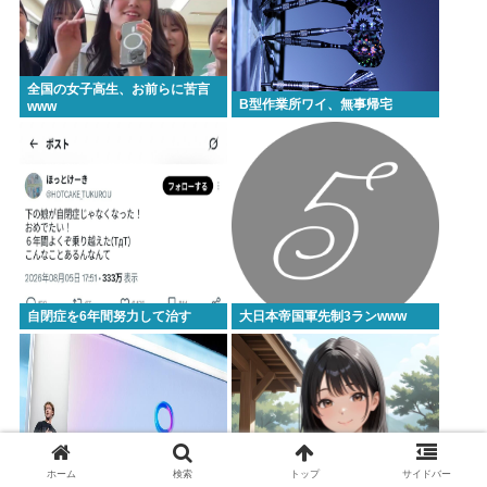
全国の女子高生、お前らに苦言
B型作業所ワイ、無事帰宅
www
自閉症を6年間努力して治す
大日本帝国軍先制3ランwww
ホーム
検索
トップ
サイドバー