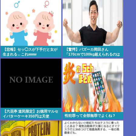
【悲報】セッ◯スが下手だと女が
【驚愕】バズーカ岡田さん
生まれる←これwww
「170cmで100kg超えられるのは
才能。普通の人は3桁行く前に壁
にぶつかる」・・・・・・・・・
【六花亭 道民限定】お徳用マルセ
性犯罪って全部無罪でよくね？
イバターケーキ350円は天使