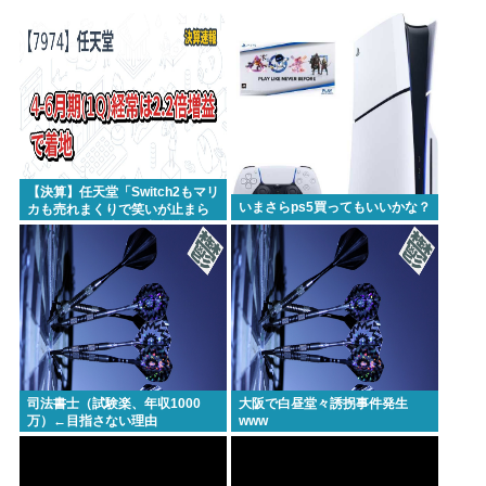
【悲報】女子自転車競技、ブラに綿を詰めまくって
空気抵抗を減らすチート技が発覚ｗｗｗ
パズー「お父さん嘘つき呼ばわりされて死んじゃっ
た」ってセリフあるけど、どんな自殺方法だった
の？
「バス停にされてる？」幼稚園バスが自宅前に“無断
【決算】任天堂「Switch2もマリ
停車” 敷地内に侵入も…保護者マナーに「我慢の限
いまさらps5買ってもいいかな？
カも売れまくりで笑いが止まら
んどすえ！」連結経常利益は前
界」
年同期比2.2倍の2061億円に
重大インシデント該当せず、ANAと国交省機の接近
で航空機衝突防止装置（TCAS）の警報が作動したト
ラブル、羽田空港沖、全日空に通知
【悲報】高市さん、非核三原則「今後も堅持してい
く」の表現を削除www
司法書士（試験楽、年収1000
大阪で白昼堂々誘拐事件発生
万）←目指さない理由
www
中国SNS なぜフランス人はこれほど日本が好きな
のか? 投稿では「中国人も日本が好き」「普通の人