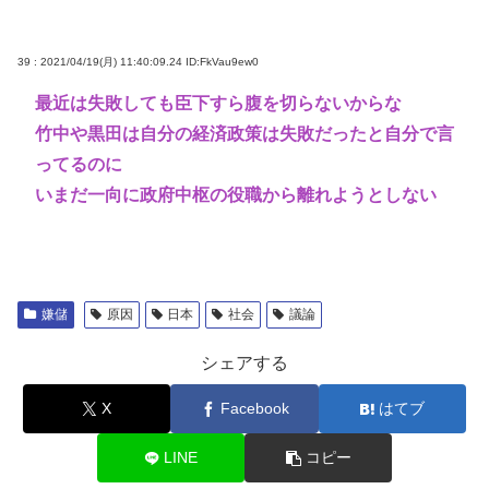
39 : 2021/04/19(月) 11:40:09.24
ID:FkVau9ew0
最近は失敗しても臣下すら腹を切らないからな
竹中や黒田は自分の経済政策は失敗だったと自分で言
ってるのに
いまだ一向に政府中枢の役職から離れようとしない
嫌儲
原因
日本
社会
議論
シェアする
X
Facebook
はてブ
LINE
コピー