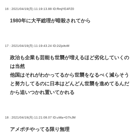
16 : 2021/04/19(月) 11:19:13.88
ID:RmjYE4PZ0
1980年に大平総理が暗殺されてから
17 : 2021/04/19(月) 11:19:43.24
ID:2i2joltvM
政治も企業も芸能も世襲が増えるほど劣化していくの
は当然
他国はそれがわかってるから世襲をなるべく減らそう
と努力してるのに日本はどんどん世襲を進めてるんだ
から追いつかれ置いてかれる
18 : 2021/04/19(月) 11:21:08.07
ID:uWa+G7hJM
アメポチやってる限り無理