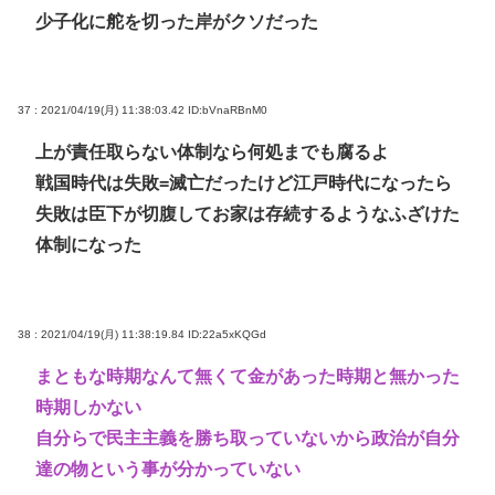
少子化に舵を切った岸がクソだった
37 : 2021/04/19(月) 11:38:03.42
ID:bVnaRBnM0
上が責任取らない体制なら何処までも腐るよ
戦国時代は失敗=滅亡だったけど江戸時代になったら
失敗は臣下が切腹してお家は存続するようなふざけた
体制になった
38 : 2021/04/19(月) 11:38:19.84
ID:22a5xKQGd
まともな時期なんて無くて金があった時期と無かった
時期しかない
自分らで民主主義を勝ち取っていないから政治が自分
達の物という事が分かっていない