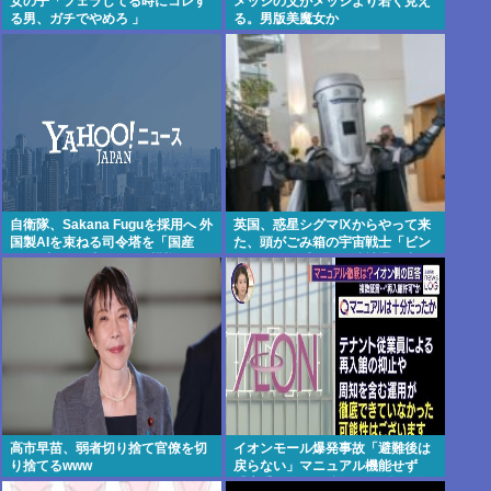
女の子「フェラしてる時にコレす
メッシの父がメッシより若く見え
る男、ガチでやめろ 」
る。男版美魔女か
自衛隊、Sakana Fuguを採用へ 外
英国、惑星シグマⅨからやって来
国製AIを束ねる司令塔を「国産
た、頭がごみ箱の宇宙戦士「ビン
AI…(嘘)」と呼んでいる模様 これ
フェイス伯爵」が下院補選に出馬
がAI主権らしい
高市早苗、弱者切り捨て官僚を切
イオンモール爆発事故「避難後は
り捨てるwww
戻らない」マニュアル機能せず
「貴重品OK」と許可か 現場で混