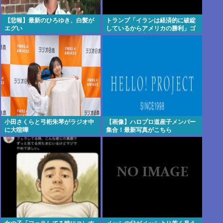
【悲報】最新のひろゆき、白髪が
トランプ「イランは経済的に破綻
エグい
しているからアメリカの勝利」ゴ
ールポストが大移動
小田さくらと弓桁朱琴がラジオ中
【画像】ハロプロ道産子メンバー
に大喧嘩
集合！最新写真がこちら