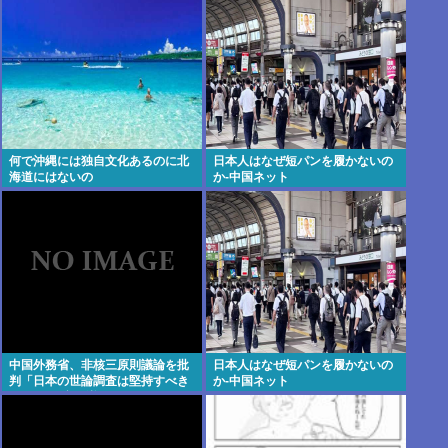
ンはこういうの嬉しいの？
何で沖縄には独自文化あるのに北
日本人はなぜ短パンを履かないの
海道にはないの
か-中国ネット
中国外務省、非核三原則議論を批
日本人はなぜ短パンを履かないの
判「日本の世論調査は堅持すべき
か-中国ネット
が76％ 民意に逆らってはならな
い」