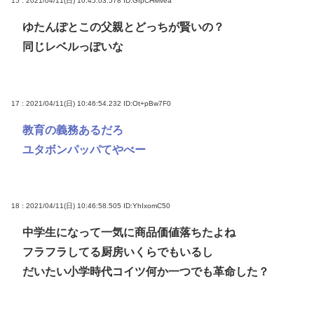
15 : 2021/04/11(日) 10:45:03.578
ID:GIpCHMvea
ゆたんぽとこの父親とどっちが賢いの？
同じレベルっぽいな
17 : 2021/04/11(日) 10:46:54.232
ID:Ot+pBw7F0
教育の義務あるだろ
ユタボンパッパてやべー
18 : 2021/04/11(日) 10:46:58.505
ID:YhIxomC50
中学生になって一気に商品価値落ちたよね
フラフラしてる厨房いくらでもいるし
だいたい小学時代コイツ何か一つでも革命した？