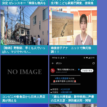
決定 ゼレンスキー「韓国も徴兵を
生7割 こども家庭庁調査、啓発進
寄越せ」
む
【動画】野獣邸、早くも人でいっ
南後杏子アナ ニットで胸元強
ぱい。マジでヤバい…
調！！
コンビニや飲食店から日本人男店
「踊る大捜査線」新作映画に声優
員が消える
の立木文彦・津田健次郎・関智
一・野島健児らが出演へ 声優ファ