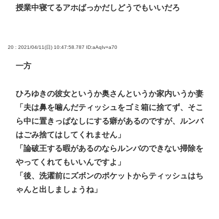
授業中寝てるアホばっかだしどうでもいいだろ
20 : 2021/04/11(日) 10:47:58.787
ID:aAqIv+a70
一方
ひろゆきの彼女というか奥さんというか家内いうか妻
「夫は鼻を噛んだティッシュをゴミ箱に捨てず、そこ
ら中に置きっぱなしにする癖があるのですが、ルンバ
はごみ捨てはしてくれません」
「論破王する暇があるのならルンバのできない掃除を
やってくれてもいいんですよ」
「後、洗濯前にズボンのポケットからティッシュはち
ゃんと出しましょうね」