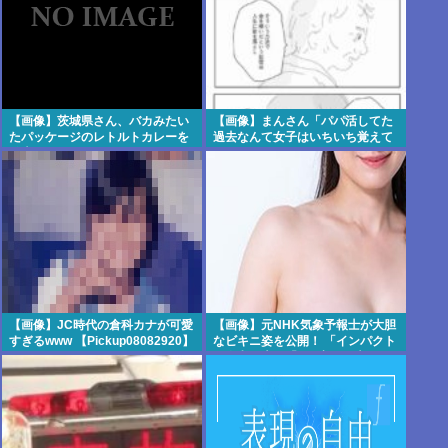
【画像】茨城県さん、バカみたい
【画像】まんさん「パパ活してた
たパッケージのレトルトカレーを
過去なんて女子はいちいち覚えて
発売、ロジャみってレベルじゃね
ないから」www
えぞ…
【画像】JC時代の倉科カナが可愛
【画像】元NHK気象予報士が大胆
すぎるwww 【Pickup08082920】
なビキニ姿を公開！ 「インパクト
が令和最大」「100点」の声