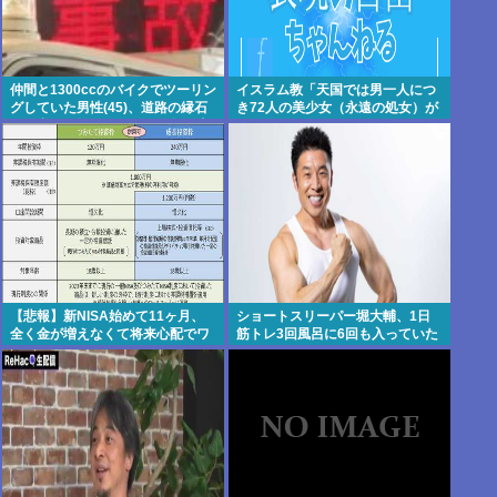
仲間と1300ccのバイクでツーリン
イスラム教「天国では男一人につ
グしていた男性(45)、道路の縁石
き72人の美少女（永遠の処女）が
に衝突して転倒。足の骨を折る大
あてがわれます」←これさぁ
ケガ
【悲報】新NISA始めて11ヶ月、
ショートスリーパー堀大輔、1日
全く金が増えなくて将来心配でワ
筋トレ3回風呂に6回も入っていた
ロタwww