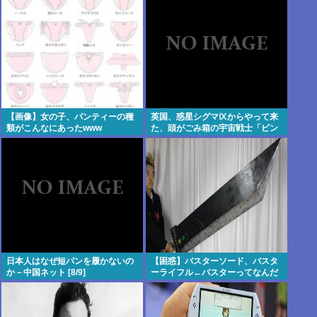
乱 #高市悲報
【画像】女の子、パンティーの種
英国、惑星シグマⅨからやって来
類がこんなにあったwww
た、頭がごみ箱の宇宙戦士「ビン
フェイス伯爵」が下院補選に出馬
日本人はなぜ短パンを履かないの
【困惑】バスターソード、バスタ
か－中国ネット [8/9]
ーライフル←バスターってなんだ
よ