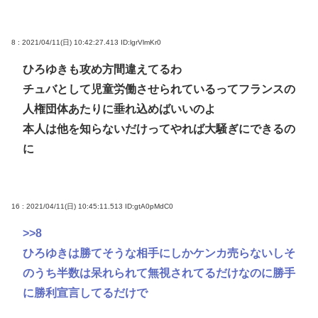
8 : 2021/04/11(日) 10:42:27.413
ID:lgrVlmKr0
ひろゆきも攻め方間違えてるわ
チュバとして児童労働させられているってフランスの
人権団体あたりに垂れ込めばいいのよ
本人は他を知らないだけってやれば大騒ぎにできるの
に
16 : 2021/04/11(日) 10:45:11.513
ID:gtA0pMdC0
>>8
ひろゆきは勝てそうな相手にしかケンカ売らないしそ
のうち半数は呆れられて無視されてるだけなのに勝手
に勝利宣言してるだけで