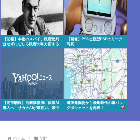
【悲報】本物のスパイ、政府批判
【画像】PS6と新型PSPのリーク
はせずにむしろ政府の味方面する
写真
ことが判明
【高市朗報】自衛隊指揮に国産AI
遺跡発掘物から飛鳥時代の革バッ
導入へ！サカナAIが最有力。米中
グポシェットを再現！
へ対抗
ホーム
VIP