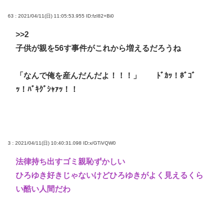
63 : 2021/04/11(日) 11:05:53.955
ID:fzI82+Bi0
>>2
子供が親を56す事件がこれから増えるだろうね
「なんで俺を産んだんだよ！！！」 ﾄﾞｶｯ！ﾎﾞｺﾞ
ｯ！ﾊﾞｷｸﾞｼｬｧｯ！！
3 : 2021/04/11(日) 10:40:31.098
ID:x/GTiVQW0
法律持ち出すゴミ親恥ずかしい
ひろゆき好きじゃないけどひろゆきがよく見えるくら
い酷い人間だわ