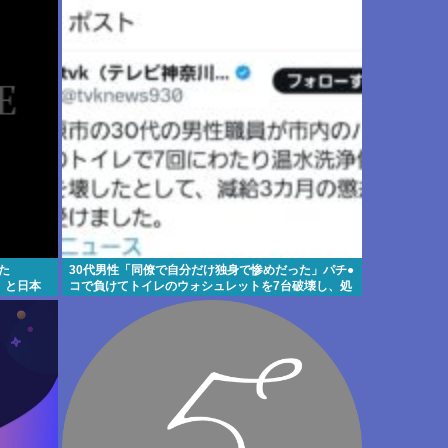
た
30代男性「同僚で自分だけ独身で惨めだった」パチ●
」と日本
コで負けてトイレのウォシュレットを7台破壊し、処
分