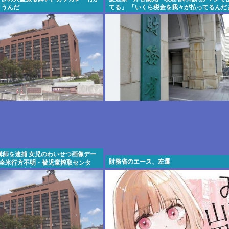
まうんだ
てる」 「いくら税金を我々が払ってるんだ
講師を逮捕 女児のわいせつ画像デー
財務省のエース、左遷
「全米行方不明・被児童搾取センタ
供があり捜査