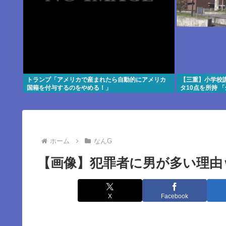
トランプ「アメリカで産まれたら自動的にアメリカ
【三重】小学校
国籍を付与するのをやめる！」
タ10点を所持 
ー」から情報提
ホーム
なんG
【画像】犯罪者に男が多い理由
X
Facebook