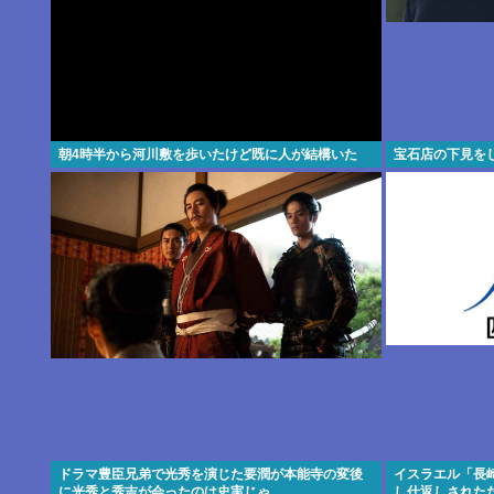
朝4時半から河川敷を歩いたけど既に人が結構いた
宝石店の下見を
ドラマ豊臣兄弟で光秀を演じた要潤が本能寺の変後
イスラエル「長
に光秀と秀吉が会ったのは史実じゃ
し仕返しされた