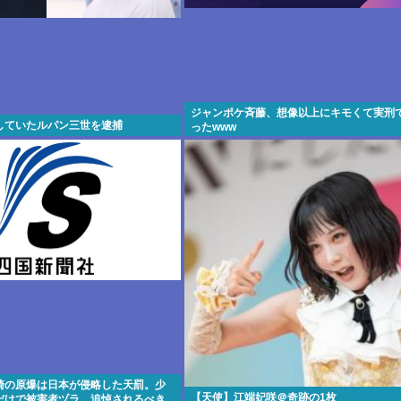
ジャンポケ斉藤、想像以上にキモくて実刑
していたルパン三世を逮捕
ったwww
崎の原爆は日本が侵略した天罰。少
【天使】江端妃咲＠奇跡の1枚
だけで被害者ヅラ。追悼されるべき