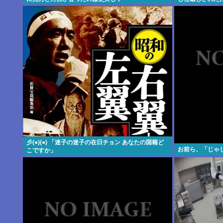
は侵略された中
彡(●)(●) 「迷子の迷子の在日チョン あなたの国籍ど
お前ら、「じゃ
こですか」