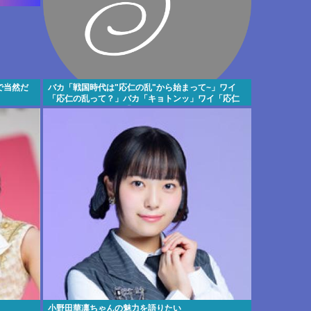
で当然だ
バカ「戦国時代は"応仁の乱"から始まって~」ワイ
「応仁の乱って？」バカ「キョトンッ」ワイ「応仁
の乱って何？」バカ「いや…あっ…」
小野田華凛ちゃんの魅力を語りたい