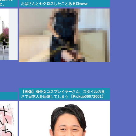
おばさんとセクロスしたことある奴www
と」
【画像】海外女コスプレイヤーさん、スタイルの良
さで日本人を圧倒してしまう 【Pickup06072001】