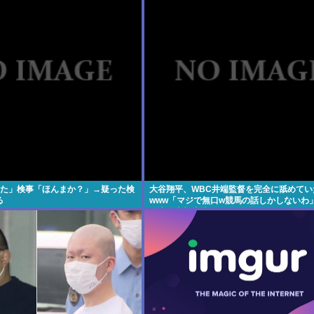
れた」検事「ほんまか？」→疑った検
大谷翔平、WBC井端監督を完全に舐めてい
る
www「マジで無口w競馬の話しかしないわ
代表は内部崩壊