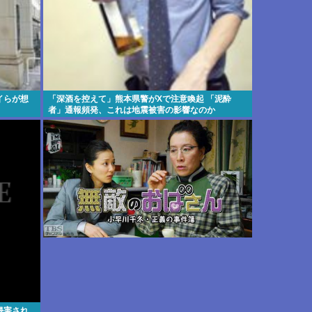
イらが想
「深酒を控えて」熊本県警がXで注意喚起 「泥酔
者」通報頻発、これは地震被害の影響なのか
侵害され