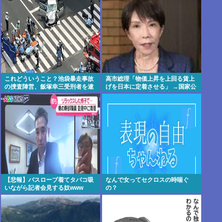
これどういうこと？池袋暴走事故
高市総理「物価上昇を上回る賃上
の捜査陣営、飯塚幸三受刑者を逮
げを日本に定着させる」 →国家公
捕しなくていい理由を考えるため
務員月給3.51％増へ 地方公務員も
に1000ページもの法解釈書を読ん
追随する見通し
でた模様…自民議員からも圧力
【悲報】バスローブ着てタバコ吸
なんで女ってセクロスの時喘ぐ
いながら記者会見する奴www
の？