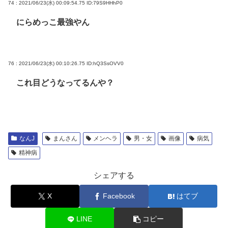
74 : 2021/06/23(水) 00:09:54.75
ID:79S9HHhP0
にらめっこ最強やん
76 : 2021/06/23(水) 00:10:26.75
ID:hQ3SsOVV0
これ目どうなってるんや？
なんJ
まんさん
メンヘラ
男・女
画像
病気
精神病
シェアする
X
Facebook
はてブ
LINE
コピー