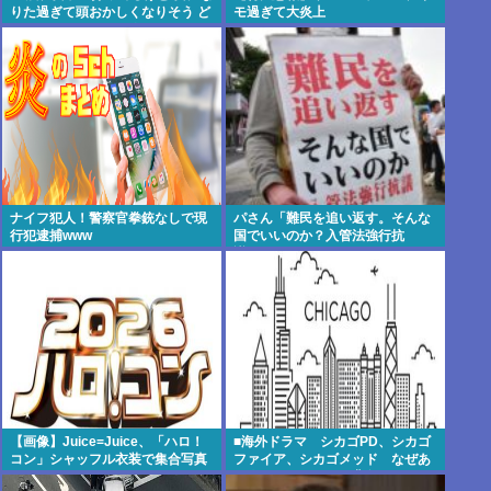
りた過ぎて頭おかしくなりそう ど
モ過ぎて大炎上
うしてこうなったの俺ら とりあえ
ずオ●ニーしてきた
ナイフ犯人！警察官拳銃なしで現
パさん「難民を追い返す。そんな
行犯逮捕www
国でいいのか？入管法強行抗
議！」
【画像】Juice=Juice、「ハロ！
■海外ドラマ シカゴPD、シカゴ
コン」シャッフル衣装で集合写真
ファイア、シカゴメッド なぜあ
の人は、あそこまで背負うのか