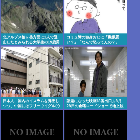
北アルプス槍ヶ岳方面に1人で登
コミュ障の独身おじに「機嫌悪
山したとみられる大学生の19歳男
い？」「なんで怒ってんの？」
性が行方不明 男性は登山届が出し
「なんで喋んないの？」って質問
ていた
毎日してたら盆前に仕事辞めてて
ワロタwww
日本人、国内のイスラムを弾圧し
話題になった映画｢8番出口｣､8月
つつ、中国にはフリーウイグル(ウ
28日の金曜ロードショーで地上波
イグルはほぼムスリム)を叫ぶ意味
初放送
不明の集団になってしまう