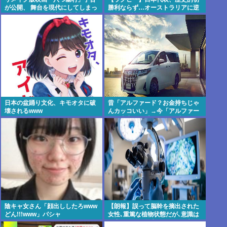
が公開、 舞台を現代にしてしまっ
勝利ならず…オーストラリアに逆
てかなりダメダ 監督は清水崇
転負け 8戦全敗
日本の盆踊り文化、キモオタに破
昔「アルファード？お金持ちじゃ
壊されるwww
んカッコいい」→今「アルファー
ド？中卒DQN専用イキり残クレカ
ーじゃんwww」
陰キャ女さん「顔出ししたろwww
【朗報】誤って脳幹を摘出された
どん!!!www」パシャ
女性､重篤な植物状態だが､意識は
正常で何かを思考していると判明