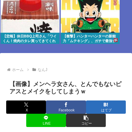
【悲報】休日BBQ上司さん「ワイ
【衝撃】ハンターハンターの新能
くん！焼肉のタレ買ってきてくれ
力「ムテキング」、ガチで最強す
る？」ワイ「！！？」www
ぎるwww
ホーム
なんJ
【画像】メンヘラ女さん、とんでもないピ
アスとメイクをしてしまうｗ
X
Facebook
はてブ
LINE
コピー