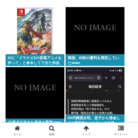
管法強行抗議！」
【速報】悠仁さま 初の“おことば”
【悲報】楽天モバイルさんww9月末に人権を失う模
様www
ひろゆき氏 「貧乏人が多い」男性の特徴とは？「性
欲弱い人ってモチベーションも低いので貧乏人多
AIに「ドラクエ5の昔風アニメを
韓国、W杯の審判を買収してい
い」 | 貧乏人は頭悪い人が多い
作って」と命令してできた作品
たwww
がこれ、感想よろ
【緊急】少子化の原因、判明するwww
これどういうこと？池袋暴走事故の捜査陣営、飯塚
幸三受刑者を逮捕しなくていい理由を考えるために
1000ページもの法解釈書を読んでた模様…自民議員
からも圧力
誰でもできる仕事してるやつって死にたくならん
60代韓国女性、息子から借金し
30過ぎて起きた身体の異常www
の？
て1億投資にぶち込んで全損。
体でお金を稼ぎはじめる人も
なして君ら「テスラ」買わないの？モデル3なら300
ホーム
検索
トップ
サイドバー