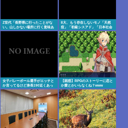
Z世代「長野県に行ったことがな
8大、もう存在しないモノ「天然
い。山しかない場所に行く意味あ
痘」「初級シスアド」「日本社会
る？」←これ
党」「コンパイル」「AmPm」
「ジャスコ」「共立薬科大学」
女子バレーボール選手がエッチと
【困惑】RPGのストーリーに恋と
か言ってるけど身長190近くあっ
か愛とかいらなくね？www
たりするんやぞ？