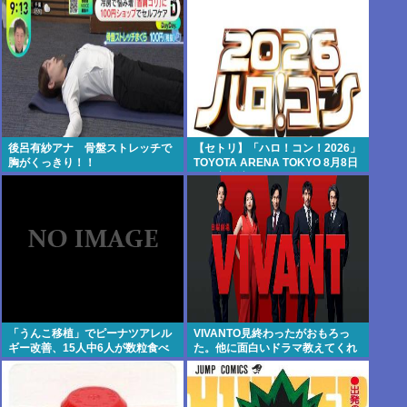
後呂有紗アナ 骨盤ストレッチで
【セトリ】「ハロ！コン！2026」
胸がくっきり！！
TOYOTA ARENA TOKYO 8月8日
昼・夜公演セットリス
「うんこ移植」でピーナツアレル
VIVANTO見終わったがおもろっ
ギー改善、15人中6人が数粒食べ
た。他に面白いドラマ教えてくれ
られるようにwww