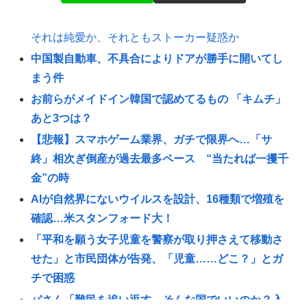
それは純愛か、それともストーカー疑惑か
中国製自動車、不具合によりドアが勝手に開いてし
まう件
お前らがメイドイン韓国で認めてるもの 「キムチ」
あと3つは？
【悲報】スマホゲーム業界、ガチで限界へ…「サ
終」相次ぎ倒産が過去最多ペース “当たれば一攫千
金”の時
AIが自然界にないウイルスを設計、16種類で増殖を
確認…米スタンフォード大！
「平和を願う女子児童を警察が取り押さえて移動さ
せた」と市民団体が告発、「児童……どこ？」とガ
チで困惑
パさん「難民を追い返す。そんな国でいいのか？入