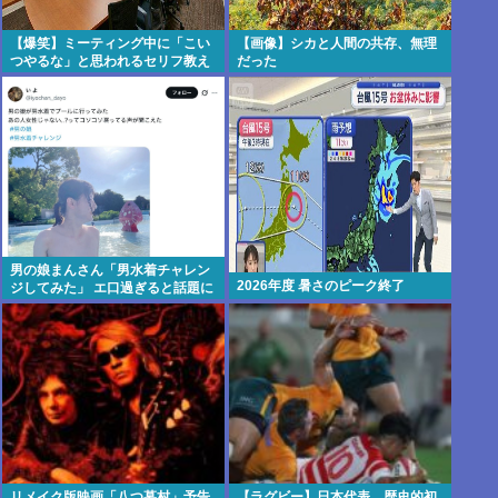
【爆笑】ミーティング中に「こい
【画像】シカと人間の共存、無理
つやるな」と思われるセリフ教え
だった
てください！www
男の娘まんさん「男水着チャレン
2026年度 暑さのピーク終了
ジしてみた」 エ口過ぎると話題に
リメイク版映画「八つ墓村」予告
【ラグビー】日本代表、歴史的初