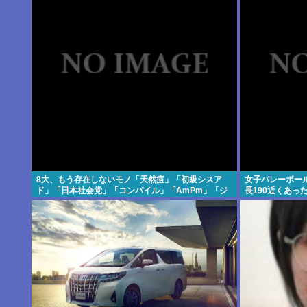
8大、もう存在しないモノ「天然痘」「初級シスア
女子バレーボー
ド」「日本社会党」「コンパイル」「AmPm」「ジ
長190近くあっ
ャスコ」「共立薬科大学」