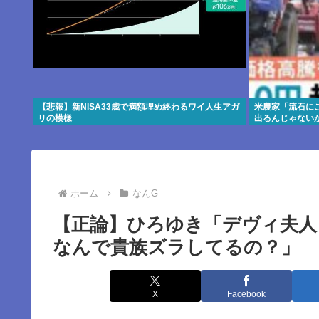
【悲報】新NISA33歳で満額埋め終わるワイ人生アガ
米農家「流石に
リの模様
出るんじゃない
ホーム
なんG
【正論】ひろゆき「デヴィ夫人
なんで貴族ズラしてるの？」
X
Facebook