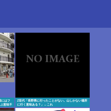
国にはフ
Z世代「長野県に行ったことがない。山しかない場所
叫ぶ意味不
に行く意味ある？」←これ