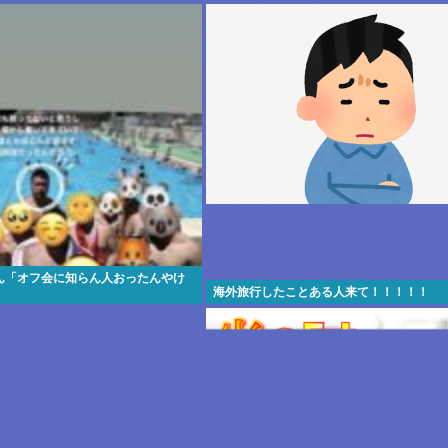
しまう❤
ん「オフ会に知らん人おったんやけ
海外旅行したことある人来て！！！！！