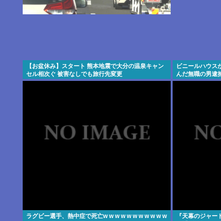
【お盆休み】スタート 熊本地震で大分の温泉キャン
ビニールハウス
セル相次ぐ 被害なしでも旅行先変更
んだ無職の男逮捕
ラグビー選手、熱中症で死亡w w w w w w w w w w w
『天幕のジャー