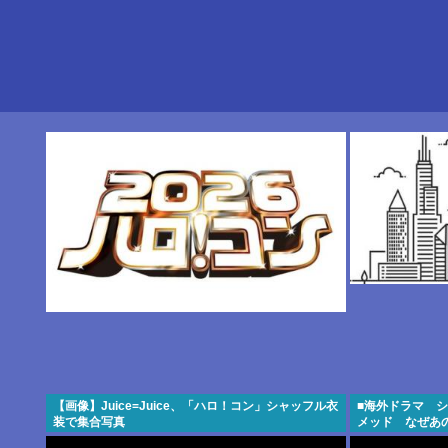
【画像】Juice=Juice、「ハロ！コン」シャッフル衣
■海外ドラマ 
装で集合写真
メッド なぜあ