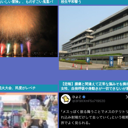
おいしい冒険』、ものすごい鬼畜バ
校生平和誓う
た
【悲報】腫瘍と間違えて正常な脳みそを摘
花火大会、民度がレベチ
女性、自発呼吸や身動きが一切できないが
ることが判明