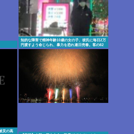
知的な障害で精神年齢10歳の女の子、彼氏に毎日2万
円渡すよう命じられ、暴力を恐れ連日売春。客の82
歳を殺害し逮捕
被災の高