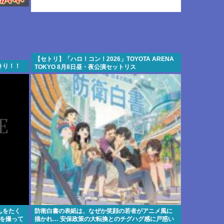
【セトリ】「ハロ！コン！2026」TOYOTA ARENA
きり！！
TOKYO 8月8日昼・夜公演セットリス
んをたく
防衛白書の表紙は、なぜか笑顔の若者がアニメ風に
を撮って
描かれ… 安保政策の大転換とのチグハグ感に戸惑い