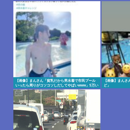
【画像】まんさん「貧乳だから男水着で市民プール
【画像】まんさ
いったら周りがコソコソしだしてやばいwww」5万い
ど」
いね