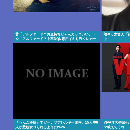
昔「アルファード？お金持ちじゃんカッコいい」→
陰キャ女さん「顔
今「アルファード？中卒DQN専用イキり残クレカー
ャ
じゃんwww」
「うんこ移植」でピーナツアレルギー改善、15人中6
VIVANTO見
人が数粒食べられるようにwww
マ教えてくれ