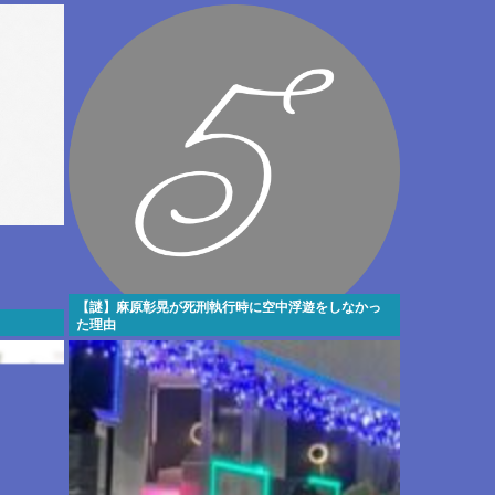
の声
【謎】麻原彰晃が死刑執行時に空中浮遊をしなかっ
た理由