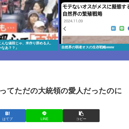
こんな値段じゃ、米作り辞める人、
自然界の弱者オスの生存戦略www
かなあ？？」
ってただの大統領の愛人だったのに
はてブ
LINE
コピー