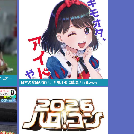
ず…オー
日本の盆踊り文化、キモオタに破壊されるwww