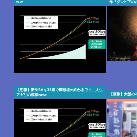
w w
作『ダンピアの
ッドエンドだっ
【朗報】新NISAを33歳で満額埋め終わるワイ、人生
【画像】大阪の
アガリの模様www