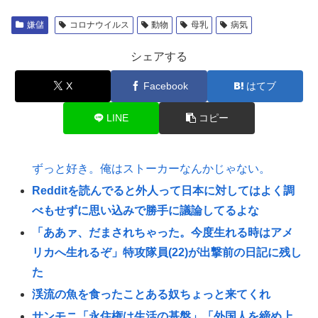
嫌儲
コロナウイルス
動物
母乳
病気
シェアする
X
Facebook
はてブ
LINE
コピー
ずっと好き。俺はストーカーなんかじゃない。
Redditを読んでると外人って日本に対してはよく調
べもせずに思い込みで勝手に議論してるよな
「ああァ、だまされちゃった。今度生れる時はアメ
リカへ生れるぞ」特攻隊員(22)が出撃前の日記に残し
た
渓流の魚を食ったことある奴ちょっと来てくれ
サンモニ「永住権は生活の基盤」「外国人を締め上