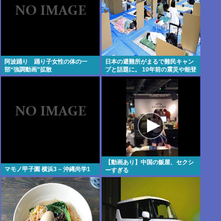
阿波踊り 踊り子女性の体の一
日本の避難所がまるで難民キャン
部“強調動画”拡散
プと話題に。 10年前の震災や能登
自身の頃から指摘されてたのにな
ぜ改善されないのか？
【動画あり】中国の飯屋、セクシ
マモノ甲子園 横浜3 – 沖縄尚学1
ーすぎる