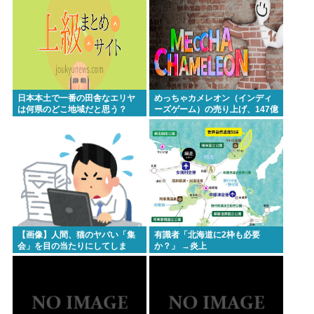
日本本土で一番の田舎なエリヤ
めっちゃカメレオン（インディ
は何県のどこ地域だと思う？
ーズゲーム）の売り上げ、147億
円突破www
【画像】人間、猫のヤバい「集
有識者「北海道に2枠も必要
会」を目の当たりにしてしま
か？」 →炎上
う・・・・・