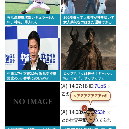
横浜高校野球部レギュラー9人
100歩譲って大相撲が神事扱いで
中、神奈川県人0人
女人禁制なのはまだ理解できる
として、高校野球のグラウンド
が女人禁制だったのはマジ意味
わからん
中道1.7% 立憲2.0% 政党支持率
ロシア兵「女は殺せ！ギャハハ
野党の5,6 番手に沈むwww
w」 ワイ「」ザッザッザッ