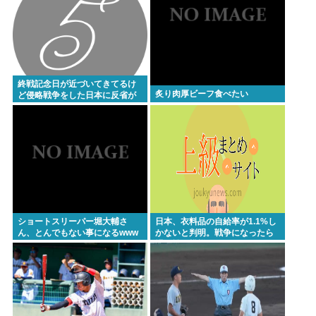
【悲報】イオンのカップヌードル詰め放題（1500
円）、7個しか入らなかったwww
愛知県最強のスーパー、満場一致で決まる
マチアプ女と会ってきたんやが職業詐称して病気も
終戦記念日が近づいてきてるけ
炙り肉厚ビーフ食べたい
ど侵略戦争をした日本に反省が
隠してたんやが
無いよなwww
【映画動員ランキング】「映画ちいかわ」動員1位に
返り咲き！「ミニオンズ」「あの星」「ブルーロッ
ク」もランクイン
【正論】産経「前代未聞の無責任男、石破茂」
Powered by livedoor 相互RSS
ショートスリーパー堀大輔さ
日本、衣料品の自給率が1.1%し
ん、とんでもない事になるwww
かないと判明。戦争になったら
裸で戦う模様www