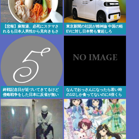
【悲報】麻辣湯、必死にステマさ
東京新聞の社説が精神論 中国の軽
れるも日本人男性から見向きもさ
EVに対し日本勢も奮起しろ
れない
終戦記念日が近づいてきてるけど
なんでおっさんになったら若い時
侵略戦争をした日本に反省が無い
の1/2しか食ってないのに4倍くら
よなwww
い太るの？