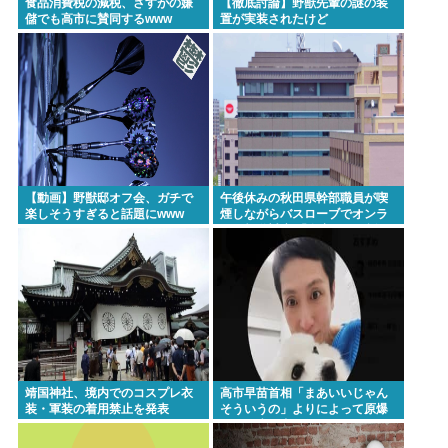
食品消費税の減税、さすがの嫌
【徹底討論】野獣先輩の謎の装
儲でも高市に賛同するwww
置が実装されたけど
【動画】野獣邸オフ会、ガチで
午後休みの秋田県幹部職員が喫
楽しそうすぎると話題にwww
煙しながらバスローブでオンラ
イン報道対応 「自宅」との説明
に疑義 背景がラブホテルの客室
ような壁紙
靖国神社、境内でのコスプレ衣
高市早苗首相「まあいいじゃん
装・軍装の着用禁止を発表
そういうの」よりによって原爆
の日に歯医者に行ってたことが
発覚し批判が殺到大炎上