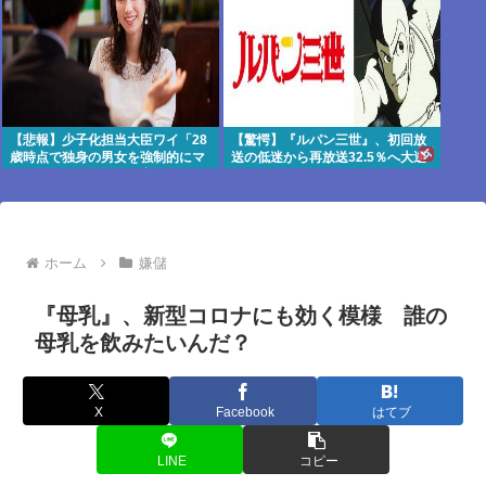
【悲報】少子化担当大臣ワイ「28
【驚愕】『ルパン三世』、初回放
歳時点で独身の男女を強制的にマ
送の低迷から再放送32.5％へ大逆
ッチングさせて子ども産ませま
転
す」
ホーム
嫌儲
『母乳』、新型コロナにも効く模様 誰の
母乳を飲みたいんだ？
X
Facebook
はてブ
LINE
コピー