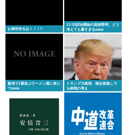
13:30試合開始の高校野球、どう
お寿司作るお！！！?
考えても暑すぎるwww
新潟で1番並ぶラーメン屋に来た
トランプ大統領、核合意無しで
でwww
も終戦の考え