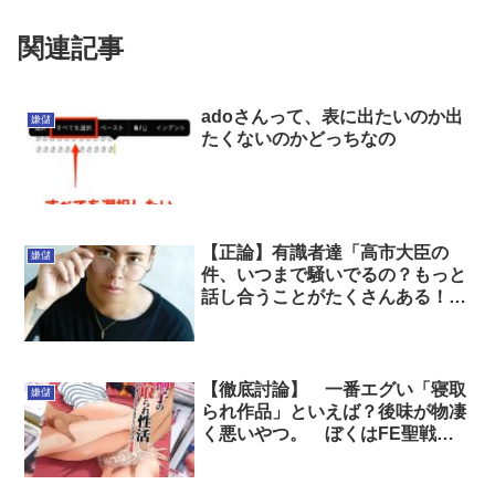
ですか」 ←正論なのに俺が悪い
市てめえ
のか？
関連記事
adoさんって、表に出たいのか出
嫌儲
たくないのかどっちなの
【正論】有識者達「高市大臣の
嫌儲
件、いつまで騒いでるの？もっと
話し合うことがたくさんある！野
党は国会妨害するな！！」
【徹底討論】 一番エグい「寝取
嫌儲
られ作品」といえば？後味が物凄
く悪いやつ。 ぼくはFE聖戦の
系譜だと思うヨ