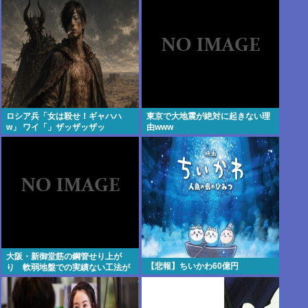
いなら食べなくていい。今後は自
分で食事を用意しなさい。お金は
渡す」と言った話が議論に
ロシア兵「女は殺せ！ギャハハ
東京で大地震が絶対に起きない理
w」 ワイ「」ザッザッザッ
由www
大阪・新御堂筋の鋼管せり上が
【悲報】ちいかわ60億円
り 軟弱地盤での実績ない工法が
原因か