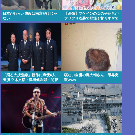
日本が行った虐殺は南京だけじゃ
【画像】マケインの女の子たちが
ない
フリフリ衣装で登場！甘々すぎて
脳がとろけちまうぞ
「踊る大捜査線」新作に声優4人
寝ない自慢の堀大輔さん、限界突
出演 立木文彦・津田健次郎・関智
破www
一・野島健児ら警察庁の最高幹部
役で