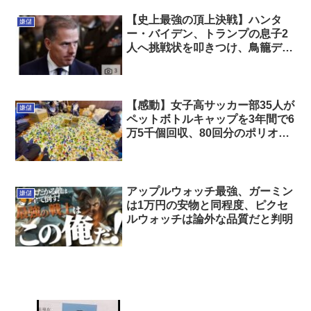
【史上最強の頂上決戦】ハンタ
嫌儲
ー・バイデン、トランプの息子2
人へ挑戦状を叩きつけ、鳥籠デス
マッチを仕掛ける。
【感動】女子高サッカー部35人が
嫌儲
ペットボトルキャップを3年間で6
万5千個回収、80回分のポリオワ
クチンを支援へ（1回分20円）
アップルウォッチ最強、ガーミン
嫌儲
は1万円の安物と同程度、ピクセ
ルウォッチは論外な品質だと判明