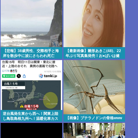
解
【悲報】38歳男性、交際相手と海
【最新画像】雛形あきこ(48)、22
岸を散歩中に波にさらわれ死亡
年ぶり写真集発売！お●ぱいは健
在だった！
逆台風発生東から西へ！関東上陸
【画像】プテラノドンの骨格www
し鳥取島根九州へ！温暖化車カス
のせいで気象がシッチャカメッチ
ャカ