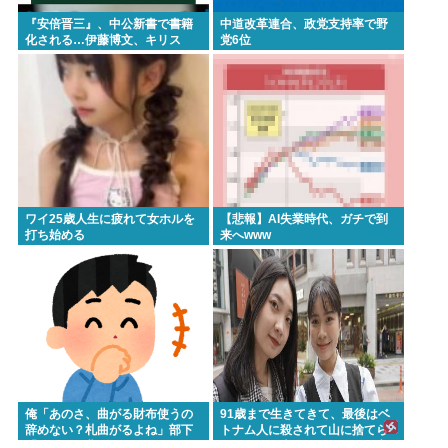
『安倍晋三』、中公新書で書籍
中道改革連合、政党支持率で野
化される…伊藤博文、キリス
党6位
ト、天皇と同格に…
ワイ25歳人生に疲れて女ホルを
【悲報】AI失業時代、ガチで到
打ち始める
来へwww
俺「あのさ、曲がる財布使うの
91歳まで生きてきて、最後はベ
辞めない？札曲がるよね」部下
トナム人に殺されて山に捨てら
「？なんで曲げちゃいけないん
れるって日本終わってんだろ高