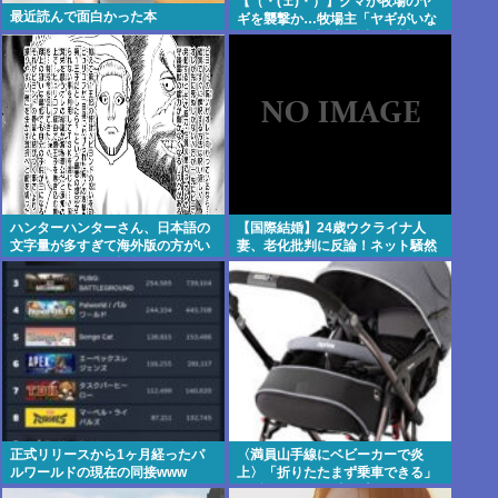
【（・(ェ)・）】クマが牧場のヤ
最近読んで面白かった本
ギを襲撃か…牧場主「ヤギがいな
い」ドローン調査で近くの川でヤ
ギを捕食するクマ確認 北海道八雲
町
ハンターハンターさん、日本語の
【国際結婚】24歳ウクライナ人
文字量が多すぎて海外版の方がい
妻、老化批判に反論！ネット騒然
いんじゃないかと話題に
正式リリースから1ヶ月経ったパ
〈満員山手線にベビーカーで炎
ルワールドの現在の同接www
上〉「折りたたまず乗車できる」
はずなのに…JR東日本が示した見