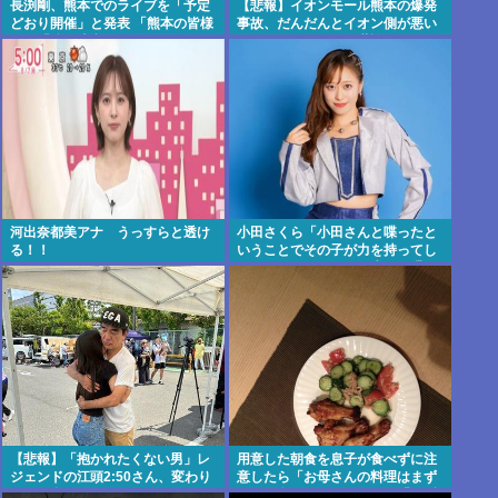
長渕剛、熊本でのライブを「予定
【悲報】イオンモール熊本の爆発
どおり開催」と発表 「熊本の皆様
事故、だんだんとイオン側が悪い
へ」「強い決意」のメッセージ&
んじゃないかという世論になって
寄付も表明
しまう
河出奈都美アナ うっすらと透け
小田さくら「小田さんと喋ったと
る！！
いうことでその子が力を持ってし
まわないように、研修生とは喋ら
ないように
【悲報】「抱かれたくない男」レ
用意した朝食を息子が食べずに注
ジェンドの江頭2:50さん、変わり
意したら「お母さんの料理はまず
果てた姿で発見されるwww
いから食べたくない」と…「まず