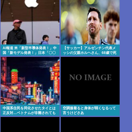
AI報道 米「新型半導体発表！」中
【サッカー】アルゼンチン代表メ
国「新モデル発表！」日本「〇〇
ッシの父親ホルヘさん、68歳で死
社がAIを導入した模様！AIを導入
去
しました！」 これ
中国系住民を同化させたタイとは
空調服着ると身体が弱くなるって
正反対…ベトナムが非難されても
言うけどさあ
「華僑100万人」を国外追放した
ワケ