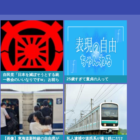
自民党「日本を滅ぼそうとする統
25歳すぎて童貞の人って
一教会のいいなりですw」 お前ら
がコイツを支持する理由w
【画像】東海道新幹線の自由席が
私人逮捕や迷惑系が撮り鉄にだけ