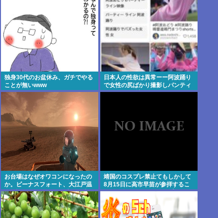
支払いが借金の返済含めても8万
円
独身30代のお盆休み、ガチでやる
日本人の性欲は異常ーー阿波踊り
ことが無いwww
で女性の尻ばかり撮影しパンティ
ーラインを強調する動画が100万
回再生、主催者が注意喚起
お台場はなぜオワコンになったの
靖国のコスプレ禁止てもしかして
か。ビーナスフォート、大江戸温
8月15日に高市早苗が参拝するこ
泉物語、Zepp Tokyo、大観覧車
とへの布石か？そらコスプレした
馬鹿がいたら絵にならないしな