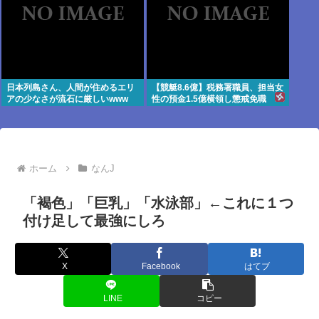
日本列島さん、人間が住めるエリ
【競艇8.6億】税務署職員、担当女
アの少なさが流石に厳しいwww
性の預金1.5億横領し懲戒免職
ホーム
なんJ
「褐色」「巨乳」「水泳部」←これに１つ
付け足して最強にしろ
X
Facebook
はてブ
LINE
コピー