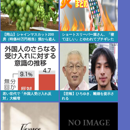
【岡山】シャインマスカット200
ショートスリーパー堀さん、「寝
房（時価40万円相当）畑から盗ん
てほしい」とゆわれてブチギレた
だ疑いで男を逮捕 ネットで販売
り泣き出したりしてしまう…
若い世代で「外国人受け入れ反
【悲報】ひろゆき、離婚を提示さ
対」大幅増
れる