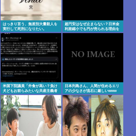
はっきり言う、無差別大量殺人を
超円安はなぜ止まらない？日米金
実行して死刑になりたい。
利差縮小でも円が売られる理由を
初心者向けに解説
米国下院議員「外食が高い？負け
日本列島さん、人間が住めるエリ
犬どもお前らみたいな共産主義者
アの少なさが流石に厳しいwww
はラーメン食ってろ」→炎上