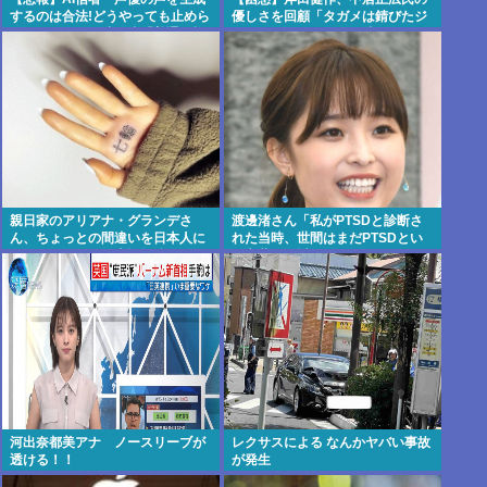
するのは合法!どうやっても止めら
優しさを回顧「タガメは錆びたジ
れない！ｷｬｷｬ」法務省「普通に権
ャングルジムみたいな味」
利侵害っす」
親日家のアリアナ・グランデさ
渡邊渚さん「私がPTSDと診断さ
ん、ちょっとの間違いを日本人に
れた当時、世間はまだPTSDとい
叩かれまくって日本語勉強をやめ
う言葉は浸透されていませんでし
てしまう…
た」
河出奈都美アナ ノースリーブが
レクサスによる なんかヤバい事故
透ける！！
が発生