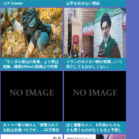
コチラwww
は手を出せない理由
「サンダル登山の若者」より実は
イランのモジタバ師が危篤…いつ
危険…標高599mの高尾山で年間
死亡してもおかしくない」
100件超の遭難事故を起こしてい
る"張本人"「中高年の転倒事故」
タトゥー彫り師さん「刺青入れて
ぼく備蓄モメン、8月頃からそも
る奴は全員バカです」→30万再生
そも買うものがなくなると予想し
www
て借金して備蓄しまくるも今月の