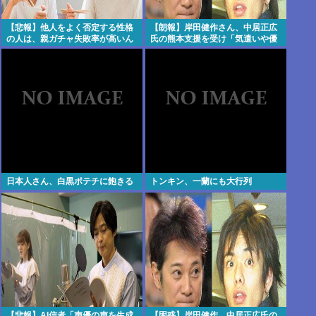
【悲報】他人をよく否定する性格
【朗報】岸田健作さん、中居正広
の人は、親ガチャ失敗率が高いん
氏の熊本支援を受け「気遣いや優
だって・・・・・・・・・
しさがハンパじゃな
い」・・・・・・・・・
日本人さん、白黒ポテチに飽きる
トンキン、一蘭にも大行列
【悲報】AI信者「声優の声を生成
【困惑】岸田健作、中居正広氏の