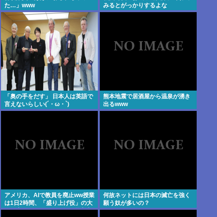
た…」www
みるとがっかりするよな
「奥の手をだす」 日本人は英語で
熊本地震で居酒屋から温泉が湧き
言えないらしい(´・ω・`)
出るwww
アメリカ、AIで教員を廃止ww授業
何故ネットには日本の滅亡を強く
は1日2時間、「盛り上げ役」の大
願う奴が多いの？
人が褒めてやる気を伸ばし学力大