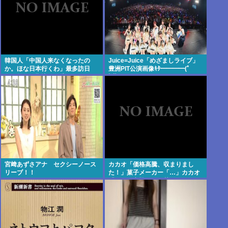
韓国人「中国人来なくなったの
Juice=Juice「めざましライブ」
か。ほな日本行くわ」最多訪日
豊洲PIT公演画像ｷﾀ━━━━(ﾟ
数、前年同期比19%増
∀ﾟ)━━━━!!
宮﨑あずさアナ セクシーノース
カカオ「価格高騰、収まりまし
リーブ！！
た！」菓子メーカー「…」カカオ
「あの…高騰が…」菓子メーカー
「値上げします！！」