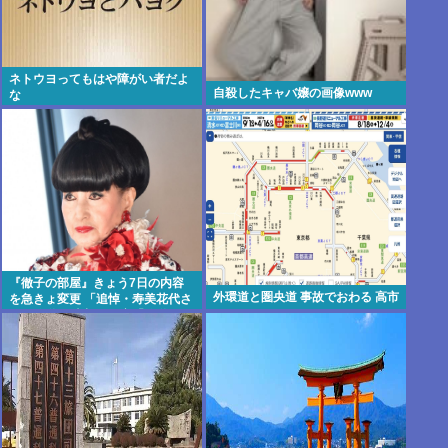
ネトウヨってもはや障がい者だよ
自殺したキャバ嬢の画像www
な
『徹子の部屋』きょう7日の内容
外環道と圏央道 事故でおわる 高市
を急きょ変更 「追悼・寿美花代さ
ん」放送へ 当初の予定「放送日は
未定です」