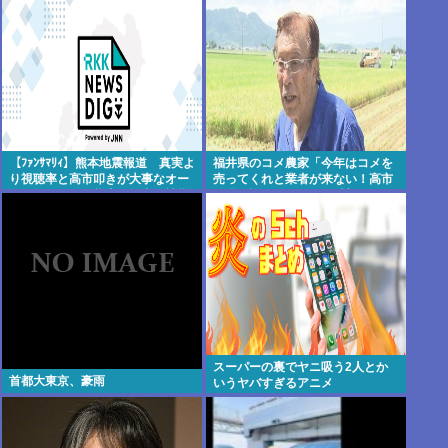
【ﾌｧﾝｻﾏﾘｨ】熊本地震報道 真実よ
福井県のコメ農家「今年はコメを
り視聴率と高市叩きが大事なオー
売ってくれと業者が来ない！高市
ルドメディア 熊本県知事が被災
総理が許せない！もう愛想尽かし
者・遺族への取材に怒り「極めて
た！！！」
強い不満、苦情が寄せられた」
スーパーの裏でヤニ吸う2人とか
首都大東京、豪雨
いうヤバすぎるアニメ