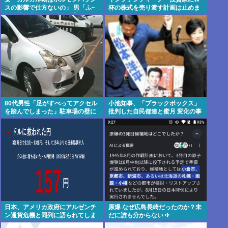
スの影響で仕方ないの」 男「ふ~
杯の株式を売り渡す計画は止めま
ん、性欲我慢できずレ●プする男
す。ごめん。でも会長は続けま
と同じだね」
す」
80代男性「足がすべってアクセル
小池知事、「ブラックボックス」
を踏んでしまった」駐車場の壁に
批判した自民都連と蜜月 変化の事
衝突
情
日本、アメリカ政府にアルゼンチ
原爆 なぜ広島長崎だったのか？未
ン通貨危機と同列に語られてしま
だに誰も分からない ✈
うwwwもうすでに158円に戻る