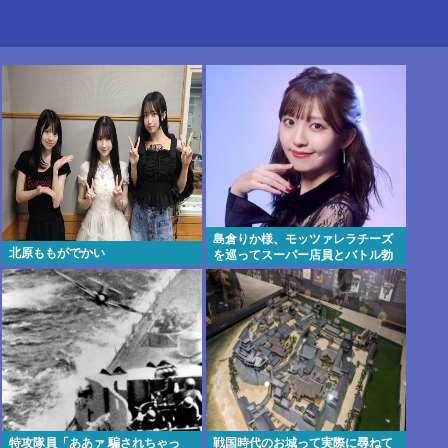
島倉りか様、モッツァレラチーズ
北原ももがでかい
を巡ってスーパー店員とバトル勃
発ｗｗｗ
特攻隊員「ああァ 騙されちゃっ
戦国時代のお城って実際に尋ねて