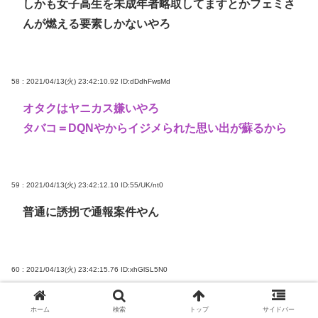
しかも女子高生を未成年者略取してますとかフェミさ
んが燃える要素しかないやろ
58 : 2021/04/13(火) 23:42:10.92
ID:dDdhFwsMd
オタクはヤニカス嫌いやろ
タバコ＝DQNやからイジメられた思い出が蘇るから
59 : 2021/04/13(火) 23:42:12.10
ID:55/UK/nt0
普通に誘拐で通報案件やん
60 : 2021/04/13(火) 23:42:15.76
ID:xhGlSL5N0
作者って童貞なん？
ホーム
検索
トップ
サイドバー