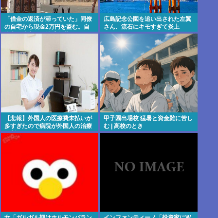
「借金の返済が滞っていた」同僚
広島記念公園を追い出された左翼
の自宅から現金2万円を盗む。自
さん、流石にキモすぎて炎上
衛官の陸士長が懲戒免職に
【悲報】外国人の医療費未払いが
甲子園出場校 猛暑と資金難に苦し
多すぎたので病院が外国人の治療
む | 高校のとき
を断るようになってしまう
女「ガルガル期はホルモンバラン
インファンティーノ「投資家にW