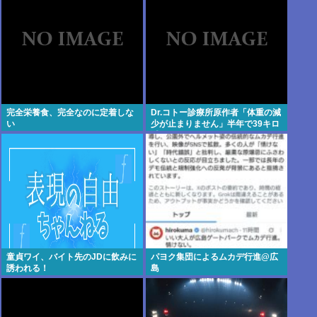
幅アップ
完全栄養食、完全なのに定着しな
Dr.コトー診療所原作者「体重の減
い
少が止まりません」半年で39キロ
減
童貞ワイ、バイト先のJDに飲みに
パヨク集団によるムカデ行進@広
誘われる！
島