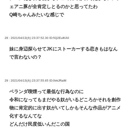
ェアニ豚が全肯定しとるのかと思ってたわ
Q崎ちゃんみたいな感じで
28 : 2021/04/13(火) 23:37:52.30
ID:5Q2EulKA0
妹に身辺探らせてJKにストーカーする恋きもはなん
で言わないの？
29 : 2021/04/13(火) 23:37:55.65
ID:0trkJRaiM
ベランダ喫煙って最低な行為なのに
令和になってもまだやる奴がいるどころかそれを創作
物に肯定的に出す奴がいてしかもそんな作品がアニメ
化するなんてな
どんだけ民度低いんだこの国