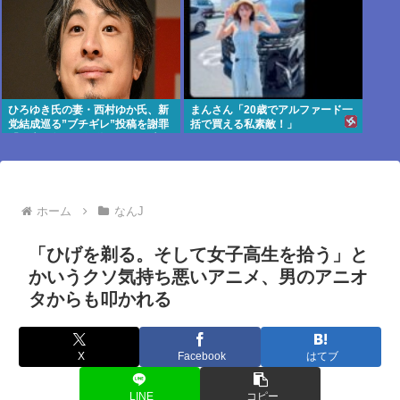
ひろゆき氏の妻・西村ゆか氏、新
まんさん「20歳でアルファード一
党結成巡る”ブチギレ”投稿を謝罪
括で買える私素敵！」
「配慮に欠けた行動でした」 夫婦
で投稿
ホーム
なんJ
「ひげを剃る。そして女子高生を拾う」と
かいうクソ気持ち悪いアニメ、男のアニオ
タからも叩かれる
X
Facebook
はてブ
LINE
コピー