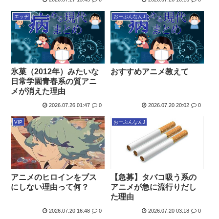
エッヂ
おーぷんなんJ
氷菓（2012年）みたいな
おすすめアニメ教えて
日常学園青春系の質アニ
メが消えた理由
2026.07.26 01:47
0
2026.07.20 20:02
0
VIP
おーぷんなんJ
アニメのヒロインをブス
【急募】タバコ吸う系の
にしない理由って何？
アニメが急に流行りだし
た理由
2026.07.20 16:48
0
2026.07.20 03:18
0