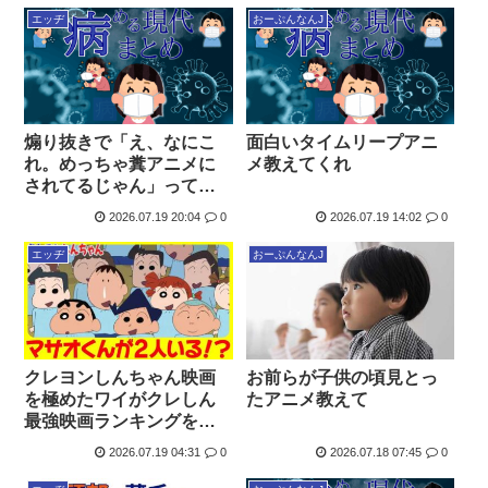
エッヂ
おーぷんなんJ
煽り抜きで「え、なにこ
面白いタイムリープアニ
れ。めっちゃ糞アニメに
メ教えてくれ
されてるじゃん」ってな
ったアニメwww
2026.07.19 20:04
0
2026.07.19 14:02
0
エッヂ
おーぷんなんJ
クレヨンしんちゃん映画
お前らが子供の頃見とっ
を極めたワイがクレしん
たアニメ教えて
最強映画ランキングを発
表します！
2026.07.19 04:31
0
2026.07.18 07:45
0