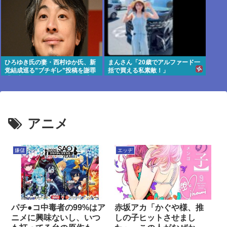
ひろゆき氏の妻・西村ゆか氏、新
まんさん「20歳でアルファード一
党結成巡る”ブチギレ”投稿を謝罪
括で買える私素敵！」
「配慮に欠けた行動でした」 夫婦
で投稿
アニメ
嫌儲
エッヂ
パチ●コ中毒者の99%はア
赤坂アカ「かぐや様、推
ニメに興味ないし、いつ
しの子ヒットさせまし