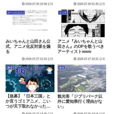
2026.07.30 16:46
0
2026.07.28 01:30
0
おーぷんなんJ
エッヂ
みいちゃんと山田さん公
アニメ『みいちゃんと山
式、アニメ化反対派を煽
田さん』のOPを歌うべき
る
アーティストwww
2026.07.27 21:32
0
2026.07.27 20:31
0
嫌儲
嫌儲
【急募】「日本三国」と
観光客「ジブリパーク以
か言うゴミアニメ、こい
外に愛知県行く理由がな
つが天下取れなかった理
い」
由
2026.07.27 13:45
0
2026.07.26 10:16
0