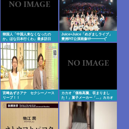
韓国人「中国人来なくなったの
Juice=Juice「めざましライブ」
か。ほな日本行くわ」最多訪日
豊洲PIT公演画像ｷﾀ━━━━(ﾟ
数、前年同期比19%増
∀ﾟ)━━━━!!
宮﨑あずさアナ セクシーノース
カカオ「価格高騰、収まりまし
リーブ！！
た！」菓子メーカー「…」カカオ
「あの…高騰が…」菓子メーカー
「値上げします！！」