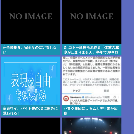
幅アップ
完全栄養食、完全なのに定着しな
Dr.コトー診療所原作者「体重の減
い
少が止まりません」半年で39キロ
減
童貞ワイ、バイト先のJDに飲みに
パヨク集団によるムカデ行進@広
誘われる！
島