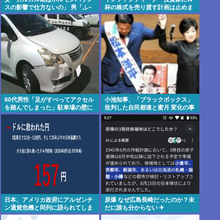
スの影響で仕方ないの」 男「ふ~
杯の株式を売り渡す計画は止めま
ん、性欲我慢できずレ●プする男
す。ごめん。でも会長は続けま
と同じだね」
す」
80代男性「足がすべってアクセル
小池知事、「ブラックボックス」
を踏んでしまった」駐車場の壁に
批判した自民都連と蜜月 変化の事
衝突
情
日本、アメリカ政府にアルゼンチ
原爆 なぜ広島長崎だったのか？未
ン通貨危機と同列に語られてしま
だに誰も分からない ✈
うwwwもうすでに158円に戻る