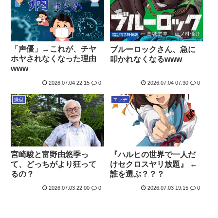
「声優」→これが、チヤ
ブルーロックさん、急に
ホヤされなくなった理由
叩かれなくなるwww
www
2026.07.04 22:15
0
2026.07.04 07:30
0
嫌儲
エッヂ
宮崎駿と富野由悠季っ
『ハルヒの世界で一人だ
て、どっちがより狂って
けセクロスヤリ放題』 ←
るの？
誰を選ぶ？？？
2026.07.03 22:00
0
2026.07.03 19:15
0