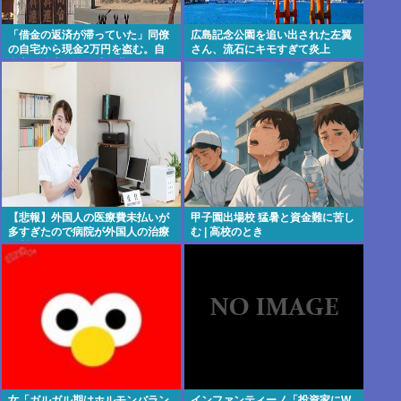
「借金の返済が滞っていた」同僚
広島記念公園を追い出された左翼
の自宅から現金2万円を盗む。自
さん、流石にキモすぎて炎上
衛官の陸士長が懲戒免職に
【悲報】外国人の医療費未払いが
甲子園出場校 猛暑と資金難に苦し
多すぎたので病院が外国人の治療
む | 高校のとき
を断るようになってしまう
女「ガルガル期はホルモンバラン
インファンティーノ「投資家にW