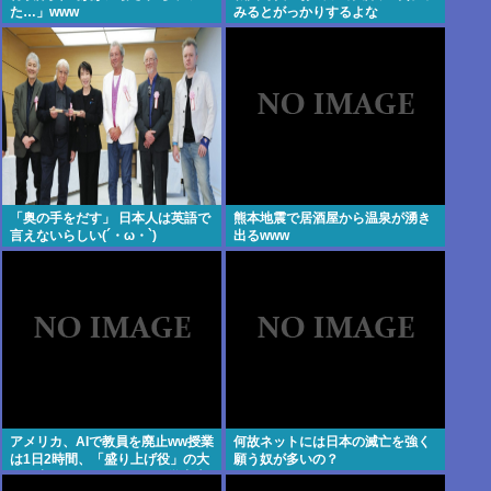
た…」www
みるとがっかりするよな
「奥の手をだす」 日本人は英語で
熊本地震で居酒屋から温泉が湧き
言えないらしい(´・ω・`)
出るwww
アメリカ、AIで教員を廃止ww授業
何故ネットには日本の滅亡を強く
は1日2時間、「盛り上げ役」の大
願う奴が多いの？
人が褒めてやる気を伸ばし学力大