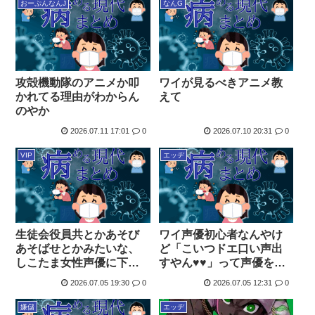
おーぷんなんJ
なんG
攻殻機動隊のアニメか叩
ワイが見るべきアニメ教
かれてる理由がわからん
えて
のやか
2026.07.11 17:01
0
2026.07.10 20:31
0
VIP
エッヂ
生徒会役員共とかあそび
ワイ声優初心者なんやけ
あそばせとかみたいな、
ど「こいつドエ口い声出
しこたま女性声優に下ネ
すやん♥♥」って声優を教
タ発言させるアニメ沢山
えてほしい
2026.07.05 19:30
0
2026.07.05 12:31
0
教えてくれ
嫌儲
エッヂ