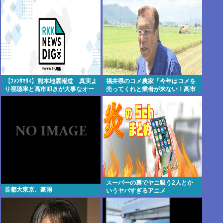
【ﾌｧﾝｻﾏﾘｨ】熊本地震報道 真実よ
福井県のコメ農家「今年はコメを
り視聴率と高市叩きが大事なオー
売ってくれと業者が来ない！高市
ルドメディア 熊本県知事が被災
総理が許せない！もう愛想尽かし
者・遺族への取材に怒り「極めて
た！！！」
強い不満、苦情が寄せられた」
スーパーの裏でヤニ吸う2人とか
首都大東京、豪雨
いうヤバすぎるアニメ