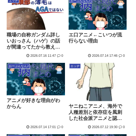
エッヂ
おーぷんなんJ
エ口アニメ←こいつが流
職場の自称ガンダム詳し
行らない理由
いおっさん（ハゲ）の話
が間違ってたから教えて
あげたら逆ギレされた
2026.07.16 11:47
0
2026.07.14 17:46
0
おーぷんなんJ
エッヂ
アニメが好きな理由がわ
ヤニねこアニメ、海外で
からん
人種差別と依存症を風刺
した社会派アニメと認知
される
2026.07.14 17:01
0
2026.07.12 19:30
0