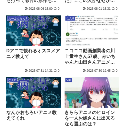
も打ってる台の原作も知
た」←この人がなぜか過
らないという不都合な真
小評価されてる理由
2026.08.06 15:00
0
2026.08.01 15:31
0
実
おーぷんなんJ
なんG
Dアニで観れるオススメア
ニコニコ動画創業者の川
ニメ教えて
上量生さん57歳、みいち
ゃんと山田さんアニメ化
反対者とレスバしまくる
2026.07.31 14:31
0
2026.07.30 19:45
0
なんG
VIP
なんかおもろいアニメ教
きららアニメのヒロイン
えてくれ
を一人お嫁さんに出来る
なら選ぶのは？