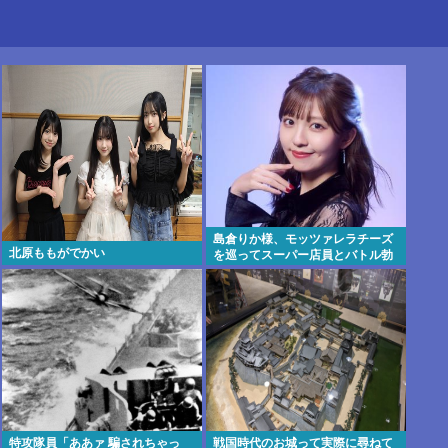
島倉りか様、モッツァレラチーズ
北原ももがでかい
を巡ってスーパー店員とバトル勃
発ｗｗｗ
特攻隊員「ああァ 騙されちゃっ
戦国時代のお城って実際に尋ねて