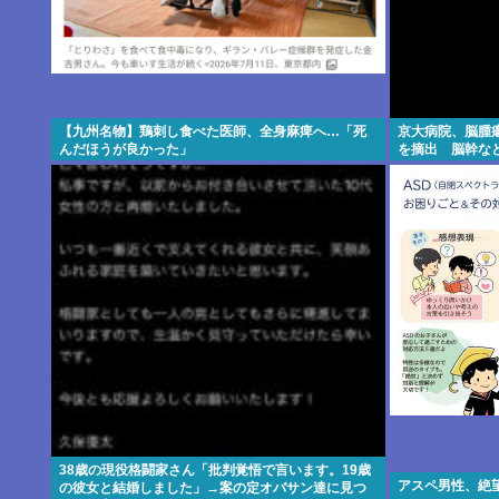
【九州名物】鶏刺し食べた医師、全身麻痺へ…「死
京大病院、脳腫
んだほうが良かった」
を摘出 脳幹な
38歳の現役格闘家さん「批判覚悟で言います。19歳
アスペ男性、絶
の彼女と結婚しました」→案の定オバサン達に見つ