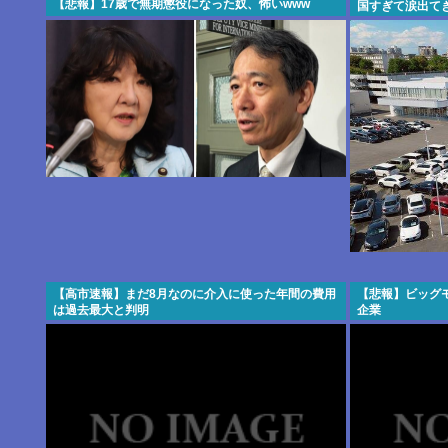
【悲報】17歳で無期懲役になった奴、怖いwww
国すぎて涙出て
【高市速報】まだ8月なのに介入に使った年間の費用
【悲報】ビッグ
は過去最大と判明
企業