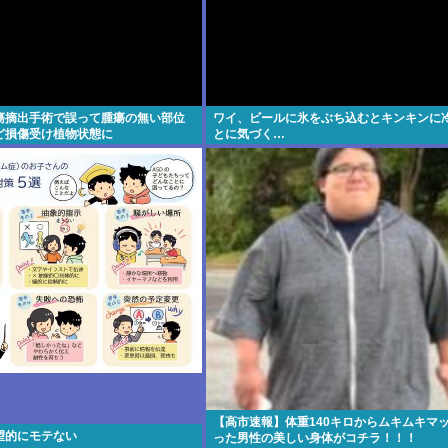
瘍摘出手術で誤って腫瘍の無い部位
ワイ、ビールに氷をぶち込むとキンキンに
ど損傷受け植物状態に
とに気づく…
【高市速報】体重140キロからムキムキマ
望的にモテない
った男性の美しい身体がコチラ！！！