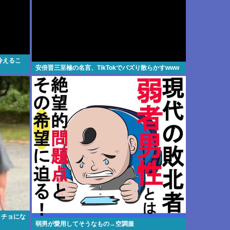
冷えるこ
安倍晋三至極の名言、TikTokでバズり散らかすwww
ッチョにな
弱男が愛用してそうなもの→空調服