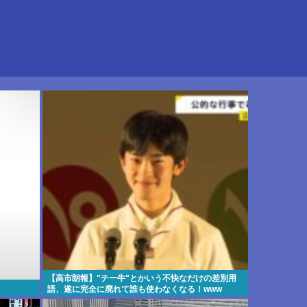
【高市朗報】"チー牛"とかいう不快なだけの差別用
語、遂に完全に廃れて誰も使わなくなる！www