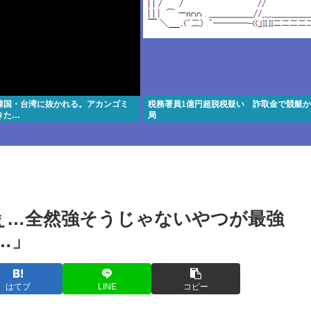
韓国・台湾に抜かれる。アカンゴミ
税務署員1億円超脱税疑い 詐取金で競艇
きた…
局
ぇ…全然強そうじゃないやつが最強
…」
はてブ
LINE
コピー