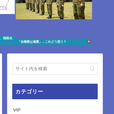
か、国税当
「自衛隊は違憲」←これどう思う？
カテゴリー
VIP