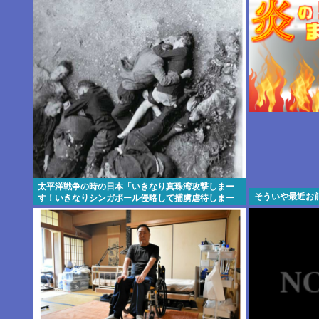
太平洋戦争の時の日本「いきなり真珠湾攻撃しまー
そういや最近お
す！いきなりシンガポール侵略して捕虜虐待しまー
す！」