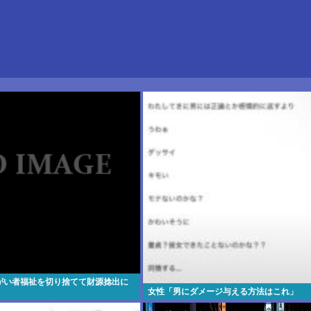
がい者福祉を切り捨てて財源捻出に
女性「男にダメージ与える方法はこれ」