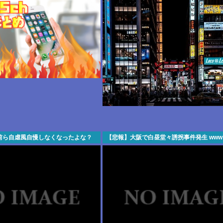
前ら自虐風自慢しなくなったよな？
【悲報】大阪で白昼堂々誘拐事件発生 www