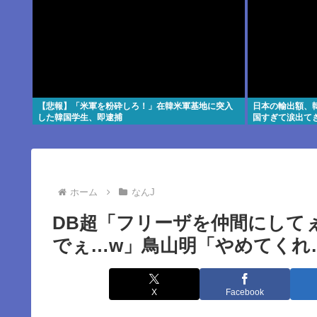
【悲報】「米軍を粉砕しろ！」在韓米軍基地に突入
日本の輸出額、
した韓国学生、即逮捕
国すぎて涙出て
ホーム
なんJ
DB超「フリーザを仲間にして
でぇ…w」鳥山明「やめてくれ
X
Facebook