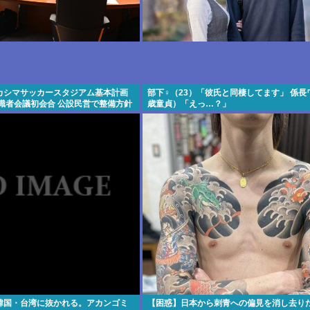
カシマサッカースタジアム基本計画
部下♀（23）「彼氏と同棲してます」 係長
識者会議初会合 公設民営で整備方針
歳童貞）「えっ…？」
韓国・台湾に抜かれる。アカンゴミ
【困惑】日本から刺青への偏見を消し去り