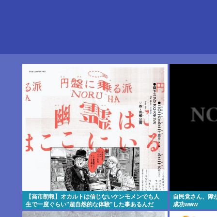
【高市朗報】オカルトは信じないケンモメンでも人
自民党さん、障
生で一度ぐらい"超自然的な体験"した事あるんだ
成功www
ろ？？