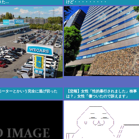
きた…
けど・・・・・・・・・
モーターとかいう完全に逃げ切った
【悲報】女性「性的暴行されました」検事
は？」女性「傷ついたので訴えます」