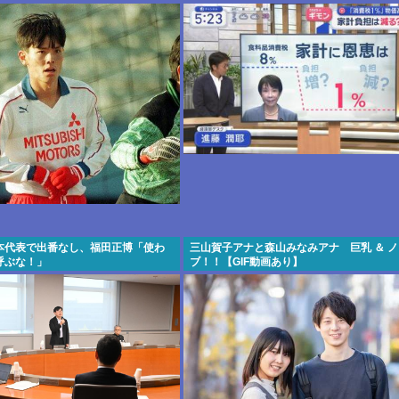
本代表で出番なし、福田正博「使わ
三山賀子アナと森山みなみアナ 巨乳 ＆ 
呼ぶな！」
ブ！！【GIF動画あり】