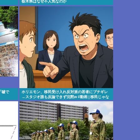
栃木県はなぜ不人気なのか
「嘘で
ホリエモン、移民受け入れ反対派の若者にブチギレ
→スタジオ誰も反論できず沈黙w #動画 | 移民じゃな
くて不法移民と犯罪者反対派だぞ