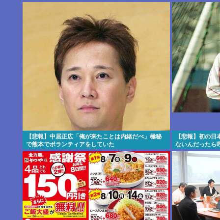
かり炎上
【悲報】中居正広「俺が来たことは内緒だべ」極秘
【悲報】初の日
で熊本でボランティアをしていた
ないんだったら